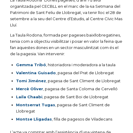
La Taula Rodona “Dones pageses, d’ahir i d’avui”
organitzada pel CECBLL en el marc de la 4a Setmana del
Patrimoni de Sant Feliu de Llobregat, va tenir lloc el 28 de
setembre a la seu del Centre d’Estudis, al Centre Cívic Mas
Lluí.
La Taula Rodona, formada per pageses baixllobregatines,
tenia com a objectiu visibilitzar i posar en valor la feina que
fan aquestes dones en un sector masculinitzat com és el
de la pagesia. Van intervenir:
Gemma Tribó
, historiadora i moderadora a la taula
Valentina Guisado
, pagesa del Prat de Llobregat
Tomi Jiménez
, pagesa de Sant Climent de Llobregat
Mercè Oliver
, pagesa de Santa Coloma de Cervelló
Laila Chaabi
, pagesa de Sant Boi de Llobregat
Montserrat Tugas
, pagesa de Sant Climent de
Llobregat
Montse Lligadas
, filla de pagesos de Viladecans
L’acte va comptar amb l’assistència d’una vintena de