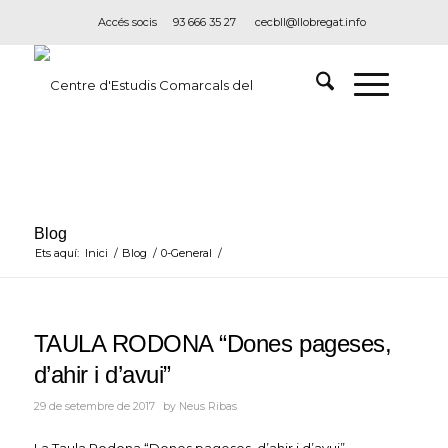
Accés socis
93 666 35 27
cecbll@llobregat.info
Blog
Ets aquí:
Inici
/
Blog
/
0-General
/
TAULA RODONA “Dones pageses,
d’ahir i d’avui”
29 de setembre de 2017
by
Neus Ribas