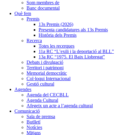
Som membres de
Banc documental
Què fem
Premis
13s Premis (2026)
Presenta candidatures als 13s Premis
Història dels Premis
Recerca
Totes les recerques
11a RC “L’exili i la deportació al BLL”
13a RC “1975. El Baix Llobregat”
Debats i divulgació
Territori i patrimoni
Memorial democràtic
Col·loqui Internacional
Gestió cultural
Agendes
Agenda del CECBLL
Agenda Cultural
Afegeix un acte a l’agenda cultural
Comunicació
Sala de premsa
Butlletí
Notícies
Mitjans