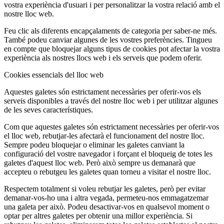
vostra experiència d'usuari i per personalitzar la vostra relació amb el
nostre lloc web.
Feu clic als diferents encapçalaments de categoria per saber-ne més.
També podeu canviar algunes de les vostres preferències. Tingueu
en compte que bloquejar alguns tipus de cookies pot afectar la vostra
experiència als nostres llocs web i els serveis que podem oferir.
Cookies essencials del lloc web
Aquestes galetes són estrictament necessàries per oferir-vos els
serveis disponibles a través del nostre lloc web i per utilitzar algunes
de les seves característiques.
Com que aquestes galetes són estrictament necessàries per oferir-vos
el lloc web, rebutjar-les afectarà el funcionament del nostre lloc.
Sempre podeu bloquejar o eliminar les galetes canviant la
configuració del vostre navegador i forçant el bloqueig de totes les
galetes d'aquest lloc web. Però això sempre us demanarà que
accepteu o rebutgeu les galetes quan torneu a visitar el nostre lloc.
Respectem totalment si voleu rebutjar les galetes, però per evitar
demanar-vos-ho una i altra vegada, permeteu-nos emmagatzemar
una galeta per això. Podeu desactivar-vos en qualsevol moment o
optar per altres galetes per obtenir una millor experiència. Si