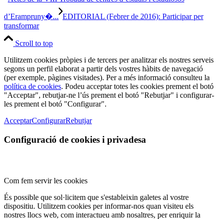
d’Erampruny�...
EDITORIAL (Febrer de 2016): Participar per
transformar
Scroll to top
Utilitzem cookies pròpies i de tercers per analitzar els nostres serveis
segons un perfil elaborat a partir dels vostres hàbits de navegació
(per exemple, pàgines visitades). Per a més informació consulteu la
política de cookies
. Podeu acceptar totes les cookies prement el botó
"Acceptar", rebutjar-ne l’ús prement el botó "Rebutjar" i configurar-
les prement el botó "Configurar".
Acceptar
Configurar
Rebutjar
Configuració de cookies i privadesa
Com fem servir les cookies
És possible que sol·licitem que s'estableixin galetes al vostre
dispositiu. Utilitzem cookies per informar-nos quan visiteu els
nostres llocs web, com interactueu amb nosaltres, per enriquir la