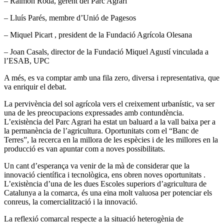
– Raimon Roda, gerent del Parc Agrari
– Lluís Parés, membre d’Unió de Pagesos
– Miquel Picart , president de la Fundació Agrícola Olesana
– Joan Casals, director de la Fundació Miquel Agustí vinculada a
l’ESAB, UPC
A més, es va comptar amb una fila zero, diversa i representativa, que
va enriquir el debat.
La pervivència del sol agrícola vers el creixement urbanístic, va ser
una de les preocupacions expressades amb contundència.
L’existència del Parc Agrari ha estat un baluard a la vall baixa per a
la permanència de l’agricultura. Oportunitats com el “Banc de
Terres”, la recerca en la millora de les espècies i de les millores en la
producció es van apuntar com a noves possibilitats.
Un cant d’esperança va venir de la mà de considerar que la
innovació científica i tecnològica, ens obren noves oportunitats .
L’existència d’una de les dues Escoles superiors d’agricultura de
Catalunya a la comarca, és una eina molt valuosa per potenciar els
conreus, la comercialització i la innovació.
La reflexió comarcal respecte a la situació heterogènia de