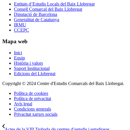
Entitats d’Estudis Locals del Baix Llobregat
Consell Comarcal del Baix Llobregat
Diputació de Barcelona
Generalitat de Catalunya
IRMU
CCEPC
Mapa web
Inici
Equip
Història i valors
Suport Institucional
Edicions del Llobregat
Copyright © 2024 Centre d'Estudis Comarcals del Baix Llobregat.
Política de cookies
Política de privacitat
Avís legal
Condicions generals
Privacitat xarxes socials
Actes de la VIII Trobada de centres d’estudis i estudiosos