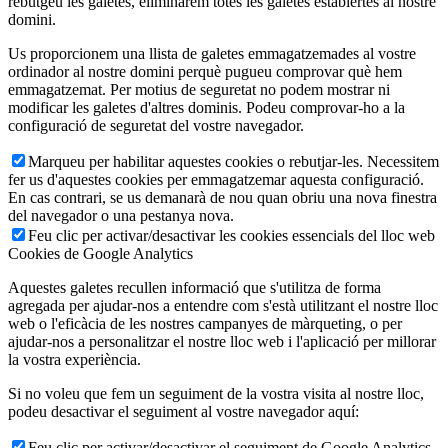
rebutgeu les galetes, eliminarem totes les galetes establertes al nostre
domini.
Us proporcionem una llista de galetes emmagatzemades al vostre
ordinador al nostre domini perquè pugueu comprovar què hem
emmagatzemat. Per motius de seguretat no podem mostrar ni
modificar les galetes d'altres dominis. Podeu comprovar-ho a la
configuració de seguretat del vostre navegador.
Marqueu per habilitar aquestes cookies o rebutjar-les. Necessitem
fer us d'aquestes cookies per emmagatzemar aquesta configuració.
En cas contrari, se us demanarà de nou quan obriu una nova finestra
del navegador o una pestanya nova.
Feu clic per activar/desactivar les cookies essencials del lloc web
Cookies de Google Analytics
Aquestes galetes recullen informació que s'utilitza de forma
agregada per ajudar-nos a entendre com s'està utilitzant el nostre lloc
web o l'eficàcia de les nostres campanyes de màrqueting, o per
ajudar-nos a personalitzar el nostre lloc web i l'aplicació per millorar
la vostra experiència.
Si no voleu que fem un seguiment de la vostra visita al nostre lloc,
podeu desactivar el seguiment al vostre navegador aquí:
Feu clic per activar/desactivar el seguiment de Google Analytics