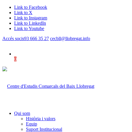
Link to Facebook
Link to X
Link to Instagram
Link to LinkedIn
Link to Youtube
Accés socis
93 666 35 27
cecbll@llobregat.info
0
Shopping Cart
Qui som
Història i valors
Equip
Suport Institucional