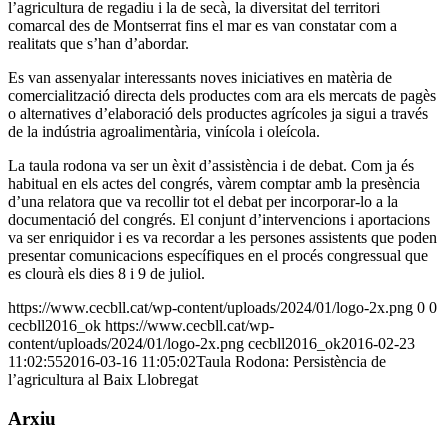
l’agricultura de regadiu i la de secà, la diversitat del territori
comarcal des de Montserrat fins el mar es van constatar com a
realitats que s’han d’abordar.
Es van assenyalar interessants noves iniciatives en matèria de
comercialització directa dels productes com ara els mercats de pagès
o alternatives d’elaboració dels productes agrícoles ja sigui a través
de la indústria agroalimentària, vinícola i oleícola.
La taula rodona va ser un èxit d’assistència i de debat. Com ja és
habitual en els actes del congrés, vàrem comptar amb la presència
d’una relatora que va recollir tot el debat per incorporar-lo a la
documentació del congrés. El conjunt d’intervencions i aportacions
va ser enriquidor i es va recordar a les persones assistents que poden
presentar comunicacions específiques en el procés congressual que
es clourà els dies 8 i 9 de juliol.
https://www.cecbll.cat/wp-content/uploads/2024/01/logo-2x.png
0
0
cecbll2016_ok
https://www.cecbll.cat/wp-
content/uploads/2024/01/logo-2x.png
cecbll2016_ok
2016-02-23
11:02:55
2016-03-16 11:05:02
Taula Rodona: Persistència de
l’agricultura al Baix Llobregat
Arxiu