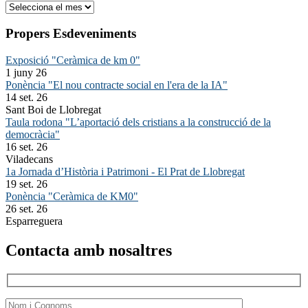
Arxiu
Propers Esdeveniments
Exposició "Ceràmica de km 0"
1 juny 26
Ponència "El nou contracte social en l'era de la IA"
14 set. 26
Sant Boi de Llobregat
Taula rodona "L’aportació dels cristians a la construcció de la
democràcia"
16 set. 26
Viladecans
1a Jornada d’Història i Patrimoni - El Prat de Llobregat
19 set. 26
Ponència "Ceràmica de KM0"
26 set. 26
Esparreguera
Contacta amb nosaltres