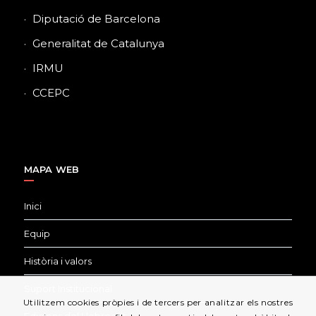
Diputació de Barcelona
Generalitat de Catalunya
IRMU
CCEPC
MAPA WEB
Inici
Equip
Història i valors
Suport Institucional
Utilitzem cookies pròpies i de tercers per analitzar els nostres
Edicions del Llobregat