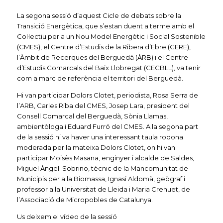
La segona sessió d’aquest Cicle de debats sobre la
Transició Energètica, que s’estan duent a terme amb el
Col·lectiu per a un Nou Model Energètic i Social Sostenible
(CMES), el Centre d’Estudis de la Ribera d’Ebre (CERE),
l’Àmbit de Recerques del Berguedà (ÀRB) i el Centre
d’Estudis Comarcals del Baix Llobregat (CECBLL), va tenir
com a marc de referència el territori del Berguedà.
Hi van participar Dolors Clotet, periodista, Rosa Serra de
l’ARB, Carles Riba del CMES, Josep Lara, president del
Consell Comarcal del Berguedà, Sònia Llamas,
ambientòloga i Eduard Furró del CMES. A la segona part
de la sessió hi va haver una interessant taula rodona
moderada per la mateixa Dolors Clotet, on hi van
participar Moisès Masana, enginyer i alcalde de Saldes,
Miguel Àngel Sobrino, tècnic de la Mancomunitat de
Municipis per a la Biomassa, Ignasi Aldomà, geògraf i
professor a la Universitat de Lleida i Maria Crehuet, de
l’Associació de Micropobles de Catalunya.
Us deixem el vídeo de la sessió