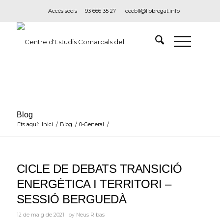
Accés socis
93 666 35 27
cecbll@llobregat.info
Blog
Ets aquí:
Inici
/
Blog
/
0-General
/
CICLE DE DEBATS TRANSICIÓ
ENERGÈTICA I TERRITORI –
SESSIÓ BERGUEDÀ
12 de maig de 2021
by
Neus Ribas