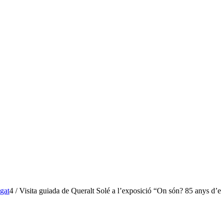
gat
4
/
Visita guiada de Queralt Solé a l’exposició “On són? 85 anys d’