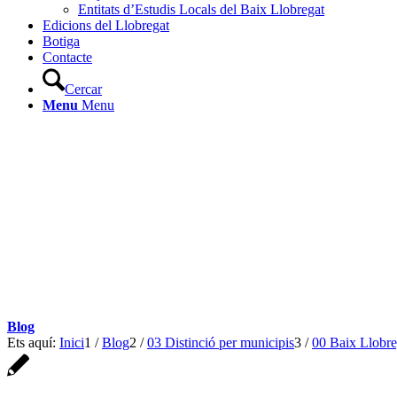
Entitats d’Estudis Locals del Baix Llobregat
Edicions del Llobregat
Botiga
Contacte
Cercar
Menu
Menu
Blog
Ets aquí:
Inici
1
/
Blog
2
/
03 Distinció per municipis
3
/
00 Baix Llobre