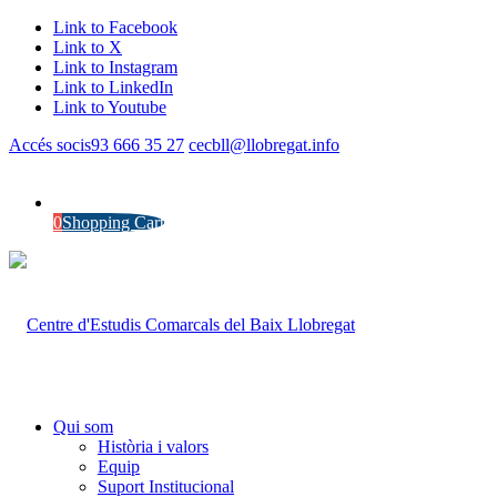
Link to Facebook
Link to X
Link to Instagram
Link to LinkedIn
Link to Youtube
Accés socis
93 666 35 27
cecbll@llobregat.info
0
Shopping Cart
Qui som
Història i valors
Equip
Suport Institucional