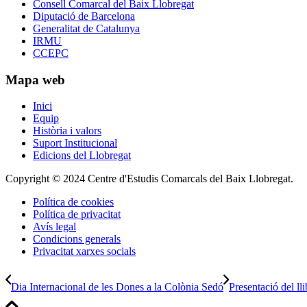
Consell Comarcal del Baix Llobregat
Diputació de Barcelona
Generalitat de Catalunya
IRMU
CCEPC
Mapa web
Inici
Equip
Història i valors
Suport Institucional
Edicions del Llobregat
Copyright © 2024 Centre d'Estudis Comarcals del Baix Llobregat.
Política de cookies
Política de privacitat
Avís legal
Condicions generals
Privacitat xarxes socials
Dia Internacional de les Dones a la Colònia Sedó
Presentació del ll