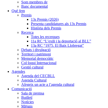
Som membres de
Banc documental
Què fem
Premis
13s Premis (2026)
Presenta candidatures als 13s Premis
Història dels Premis
Recerca
Totes les recerques
11a RC “L’exili i la deportació al BLL”
13a RC “1975. El Baix Llobregat”
Debats i divulgació
Territori i patrimoni
Memorial democràtic
Col·loqui Internacional
Gestió cultural
Agendes
Agenda del CECBLL
Agenda Cultural
Afegeix un acte a l’agenda cultural
Comunicació
Sala de premsa
Butlletí
Notícies
Mitjans