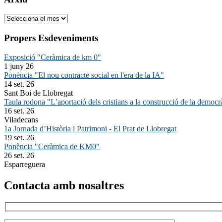
Arxiu
Propers Esdeveniments
Exposició "Ceràmica de km 0"
1 juny 26
Ponència "El nou contracte social en l'era de la IA"
14 set. 26
Sant Boi de Llobregat
Taula rodona "L’aportació dels cristians a la construcció de la democr
16 set. 26
Viladecans
1a Jornada d’Història i Patrimoni - El Prat de Llobregat
19 set. 26
Ponència "Ceràmica de KM0"
26 set. 26
Esparreguera
Contacta amb nosaltres