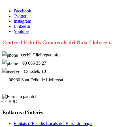
Facebook
Twitter
Instagram
LinkedIn
Youtube
Centre d'Estudis Comarcals del Baix Llobregat
cecbll@llobregat.info
93 666 35 27
C/ Estelí, 10
08980 Sant Feliu de Llobregat
Enllaços d’interès
Entitats d’Estudis Locals del Baix Llobregat