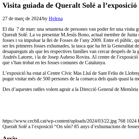
Visita guiada de Queralt Solé a l’exposici
27 de març de 2024
/
by
Helena
El dia 7 de marc una setantena de persones van poder fer una visita 
Queralt Solé. La va presentar M.Jesús Bono, actual membre de Junta d
fosses i va impulsar la llei de Fosses de l’any 2009. Entre el públic,
ser les primeres fosses exhumades, la tasca que ha fet la Generalitat 
desapareguts als que les respectives famílies van cercar després de la 
Andrés Latorre, i la de Josep Aubeso Rovira. Al centre de l’exposició 
que s’han trobat en les fosses comunes de Catalunya.
L’exposició ha estat al Centre Cívic Mas Lluí de Sant Feliu de Llobr
pogut visitar més de 500 persones de la comarca dels quals quasi la me
Des d’aquestes ratlles volem agrair a la Direcció General de Memòria d
https://www.cecbll.cat/wp-content/uploads/2024/03/22.jpg
768
1024
Queralt Solé a l’exposició “On són? 85 anys d’exhumacions de fosses
Arxiu