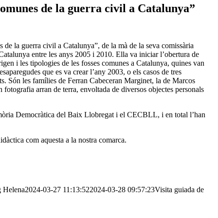
comunes de la guerra civil a Catalunya”
de la guerra civil a Catalunya”, de la mà de la seva comissària
alunya entre les anys 2005 i 2010. Ella va iniciar l’obertura de
rigen i les tipologies de les fosses comunes a Catalunya, quines van
desaparegudes que es va crear l’any 2003, o els casos de tres
eguts. Són les famílies de Ferran Cabeceran Marginet, la de Marcos
fotografia arran de terra, envoltada de diversos objectes personals
emòria Democràtica del Baix Llobregat i el CECBLL, i en total l’han
didàctica com aquesta a la nostra comarca.
g
Helena
2024-03-27 11:13:52
2024-03-28 09:57:23
Visita guiada de