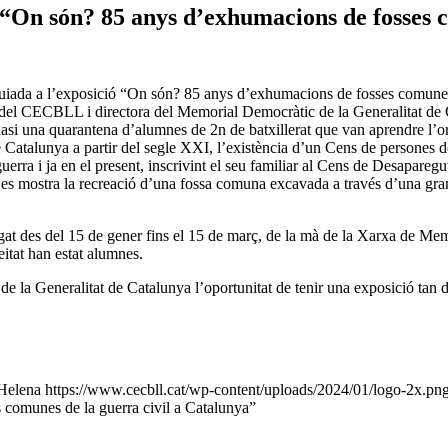
ó “On són? 85 anys d’exhumacions de fosses 
guiada a l’exposició “On són? 85 anys d’exhumacions de fosses comunes 
el CECBLL i directora del Memorial Democràtic de la Generalitat de Cat
 quasi una quarantena d’alumnes de 2n de batxillerat que van aprendre l’o
de Catalunya a partir del segle XXI, l’existència d’un Cens de persones 
guerra i ja en el present, inscrivint el seu familiar al Cens de Desapar
es mostra la recreació d’una fossa comuna excavada a través d’una gran 
egat des del 15 de gener fins el 15 de març, de la mà de la Xarxa de M
itat han estat alumnes.
e la Generalitat de Catalunya l’oportunitat de tenir una exposició tan 
Helena
https://www.cecbll.cat/wp-content/uploads/2024/01/logo-2x.pn
 comunes de la guerra civil a Catalunya”