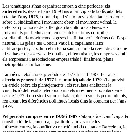
Les temàtiques s’han organitzat entorn a cinc períodes:
els
antecedents
, des de l’any 1959 fins a principis de la dècada dels
setanta;
l’any 1975
, sobre el qual s’han previst deu taules rodones
sobre el sindicalisme i moviment obrer, el moviment veïnal, la
defensa i promoció de la llengua i la cultura catalanes, els
moviments per l’educació i en el si dels entorns educatius i
estudiantil, els moviments pagesos i la lluita per la defensa de l’espai
natural, l’Església del Concili Vaticà II capellans i laics
antifranquistes, la salut i el sistema sanitari amb la reivindicació que
hi va haver dels serveis de qualitat, el feminisme, les empreses amb
els empresaris i associacions empresarials i, finalment, plans
metropolitans i urbanisme.
També es treballarà el preríode de 1977 fins al 1987. Per a les
eleccions generals de 1977
i les
municipals de 1979
s’ha previst
un article sobre els plantejaments i els resultats analitzant la
vinculació del resultat electoral amb els moviments populars en el
cas de 1977, i un estudi sobre el balanç dels resultats per municipis,
remarcant les diferències polítiques locals dins la comarca per l’any
1979.
Pel
període comprès entre 1979 i 1987
s’abordarà el camí cap a la
constitució de la comarca, a partir de la revisió de les
infraestructures, la conflictiva relació amb la ciutat de Barcelona, la