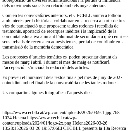
sobreposició de diverses administracions i la pèrdua d’influència
dels moviments socials en relació amb els anys anteriors.
Com en les convocatòries anteriors, el CECBLL anima a tothom
amb interès per la història a col·laborar en la recerca a partir de tres
vies de participació que proposem: taules rodones i recollida de
testimonis, aportació de recerques inèdites i la implicació de la
comunitat educativa animant l’alumnat de secundària a què centri els
seus treballs de recerca en aquests temes, per tal de contribuir en la
transmissió de la memòria democràtica.
Les propostes d’articles temàtics es poden presentar durant els
mesos de març i abril, i durant el mes de maig es notificarà
l’acceptació i s’iniciarà la redacció dels articles.
Es preveu el lliurament dels textos finals pel mes de juny de 2027
coincidint amb el final de la convocatòria de les taules rodones.
Us compartim algunes fotografies d’aquests dies:
https://www.cecbll.cat/wp-content/uploads/2026/03/9-1.jpg
768
1024
Helena
https://www.cecbll.cat/wp-
content/uploads/2024/01/logo-2x.png
Helena
2026-03-26
13:28:15
2026-03-26 19:57:06
El CECBLL presenta la 13a Recerca