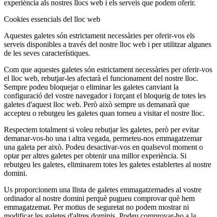
experiència als nostres llocs web i els serveis que podem oferir.
Cookies essencials del lloc web
Aquestes galetes són estrictament necessàries per oferir-vos els
serveis disponibles a través del nostre lloc web i per utilitzar algunes
de les seves característiques.
Com que aquestes galetes són estrictament necessàries per oferir-vos
el lloc web, rebutjar-les afectarà el funcionament del nostre lloc.
Sempre podeu bloquejar o eliminar les galetes canviant la
configuració del vostre navegador i forçant el bloqueig de totes les
galetes d'aquest lloc web. Però això sempre us demanarà que
accepteu o rebutgeu les galetes quan torneu a visitar el nostre lloc.
Respectem totalment si voleu rebutjar les galetes, però per evitar
demanar-vos-ho una i altra vegada, permeteu-nos emmagatzemar
una galeta per això. Podeu desactivar-vos en qualsevol moment o
optar per altres galetes per obtenir una millor experiència. Si
rebutgeu les galetes, eliminarem totes les galetes establertes al nostre
domini.
Us proporcionem una llista de galetes emmagatzemades al vostre
ordinador al nostre domini perquè pugueu comprovar què hem
emmagatzemat. Per motius de seguretat no podem mostrar ni
modificar les galetes d'altres dominis. Podeu comprovar-ho a la