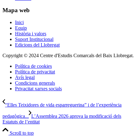
Mapa web
Inici
Equip
Història i valors
Suport Institucional
Edicions del Llobregat
Copyright © 2024 Centre d'Estudis Comarcals del Baix Llobregat.
Política de cookies
Política de privacitat
Avís legal
Condicions generals
Privacitat xarxes socials
“Elles Teixidores de vida esparreguerina” i de l’experiència
pedagògica...
L’Assemblea 2026 aprova la modificació dels
Estatuts de l’entitat
Scroll to top