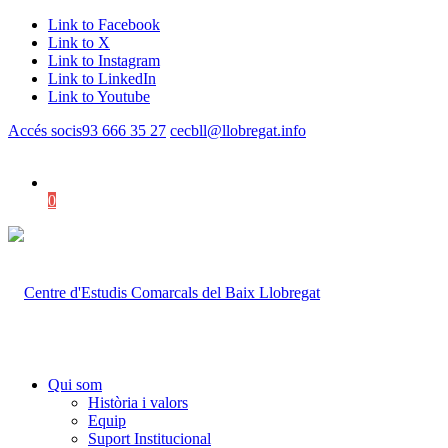
Link to Facebook
Link to X
Link to Instagram
Link to LinkedIn
Link to Youtube
Accés socis
93 666 35 27
cecbll@llobregat.info
0
Shopping Cart
Qui som
Història i valors
Equip
Suport Institucional