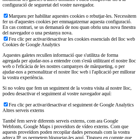
configuració de seguretat del vostre navegador.
Marqueu per habilitar aquestes cookies o rebutjar-les. Necessitem
fer us d'aquestes cookies per emmagatzemar aquesta configuració.
En cas contrari, se us demanarà de nou quan obriu una nova finestra
del navegador o una pestanya nova.
Feu clic per activar/desactivar les cookies essencials del lloc web
Cookies de Google Analytics
Aquestes galetes recullen informació que s'utilitza de forma
agregada per ajudar-nos a entendre com s'està utilitzant el nostre lloc
web o l'eficàcia de les nostres campanyes de màrqueting, o per
ajudar-nos a personalitzar el nostre lloc web i l'aplicació per millorar
la vostra experiència.
Si no voleu que fem un seguiment de la vostra visita al nostre lloc,
podeu desactivar el seguiment al vostre navegador aquí:
Feu clic per activar/desactivar el seguiment de Google Analytics
Altres serveis externs
També fem servir diferents serveis externs, com ara Google
Webfonts, Google Maps i proveïdors de vídeo externs. Com que
aquests proveïdors poden recopilar dades personals com la vostra
adreça IP, us permetem bloquejar-les aquí. Tingueu en compte que