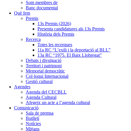
Som membres de
Banc documental
Què fem
Premis
13s Premis (2026)
Presenta candidatures als 13s Premis
Història dels Premis
Recerca
Totes les recerques
11a RC “L’exili i la deportació al BLL”
13a RC “1975. El Baix Llobregat”
Debats i divulgació
Territori i patrimoni
Memorial democràtic
Col·loqui Internacional
Gestió cultural
Agendes
Agenda del CECBLL
Agenda Cultural
Afegeix un acte a l’agenda cultural
Comunicació
Sala de premsa
Butlletí
Notícies
Mitjans