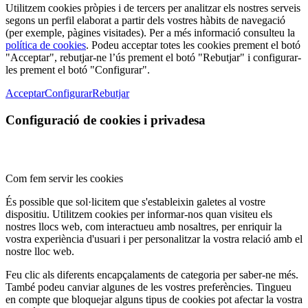
Utilitzem cookies pròpies i de tercers per analitzar els nostres serveis
segons un perfil elaborat a partir dels vostres hàbits de navegació
(per exemple, pàgines visitades). Per a més informació consulteu la
política de cookies
. Podeu acceptar totes les cookies prement el botó
"Acceptar", rebutjar-ne l’ús prement el botó "Rebutjar" i configurar-
les prement el botó "Configurar".
Acceptar
Configurar
Rebutjar
Configuració de cookies i privadesa
Com fem servir les cookies
És possible que sol·licitem que s'estableixin galetes al vostre
dispositiu. Utilitzem cookies per informar-nos quan visiteu els
nostres llocs web, com interactueu amb nosaltres, per enriquir la
vostra experiència d'usuari i per personalitzar la vostra relació amb el
nostre lloc web.
Feu clic als diferents encapçalaments de categoria per saber-ne més.
També podeu canviar algunes de les vostres preferències. Tingueu
en compte que bloquejar alguns tipus de cookies pot afectar la vostra