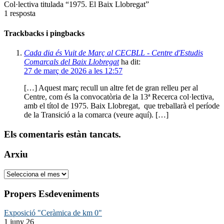
Col·lectiva titulada “1975. El Baix Llobregat”
1
resposta
Trackbacks i pingbacks
Cada dia és Vuit de Març al CECBLL - Centre d'Estudis
Comarcals del Baix Llobregat
ha dit:
27 de març de 2026 a les 12:57
[…] Aquest març recull un altre fet de gran relleu per al
Centre, com és la convocatòria de la 13ª Recerca col·lectiva,
amb el títol de 1975. Baix Llobregat, que treballarà el període
de la Transició a la comarca (veure aquí). […]
Els comentaris estàn tancats.
Arxiu
Arxiu
Propers Esdeveniments
Exposició "Ceràmica de km 0"
1 juny 26