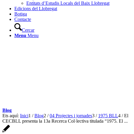
Entitats d’Estudis Locals del Baix Llobregat
Edicions del Llobregat
Botiga
Contacte
Cercar
Menu
Menu
Blog
Ets aquí:
Inici
1
/
Blog
2
/
04 Projectes i jornades
3
/
1975 BLL
4
/
El
CECBLL presenta la 13a Recerca Col·lectiva titulada “1975. El ...