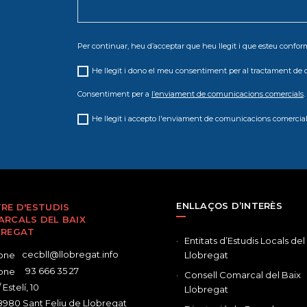
Per continuar, heu d’acceptar que heu llegit i que esteu conf
He llegit i dono el meu consentiment per al tractament de 
Consentiment per a
l’enviament de comunicacions comercials
.
He llegit i accepto l'enviament de comunicacions comercial
ENLLAÇOS D’INTERÈS
RE D'ESTUDIS
RCALS DEL BAIX
BREGAT
Entitats d’Estudis Locals del
cecbll@llobregat.info
Llobregat
93 666 35 27
Consell Comarcal del Baix
 Estelí, 10
Llobregat
980 Sant Feliu de Llobregat