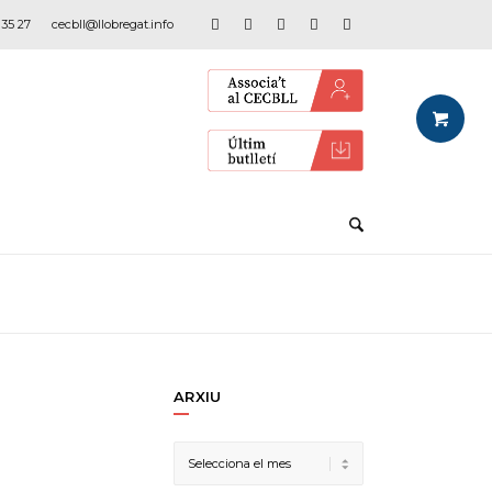
 35 27
cecbll@llobregat.info
ARXIU