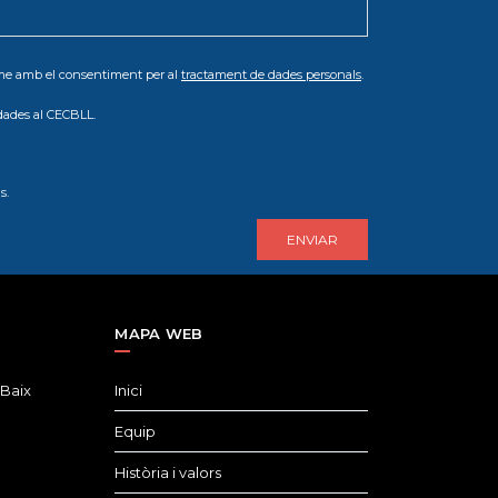
orme amb el consentiment per al
tractament de dades personals
.
dades al CECBLL.
s.
MAPA WEB
 Baix
Inici
Equip
Història i valors