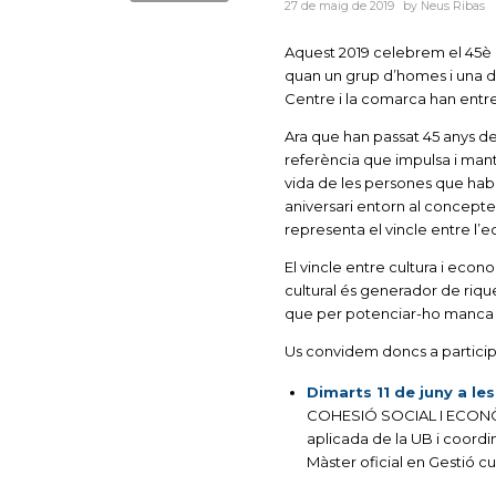
27 de maig de 2019
by
Neus Ribas
Aquest 2019 celebrem el 45è a
quan un grup d’homes i una do
Centre i la comarca han entre
Ara que han passat 45 anys de
referència que impulsa i manté
vida de les persones que habi
aniversari entorn al concept
representa el vincle entre l’e
El vincle entre cultura i econo
cultural és generador de riqu
que per potenciar-ho manca 
Us convidem doncs a participar
Dimarts 11 de juny a le
COHESIÓ SOCIAL I ECONÒMIC
aplicada de la UB i coordi
Màster oficial en Gestió cul