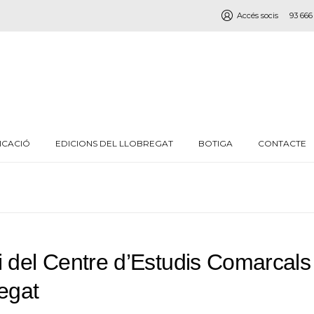
Accés socis
93 666
ICACIÓ
EDICIONS DEL LLOBREGAT
BOTIGA
CONTACTE
i del Centre d’Estudis Comarcals
regat