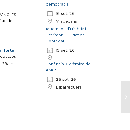
democràcia"
16 set. 26
S VINCLES
àtic de
Viladecans
1a Jornada d’Història i
Patrimoni - El Prat de
Llobregat
s Horts
:
19 set. 26
productes
bregat.
Ponència "Ceràmica de
KM0"
26 set. 26
Esparreguera