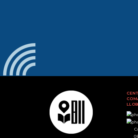
CENT
COMA
LLO
C/
08