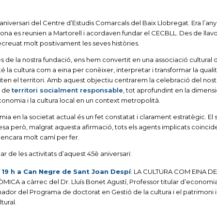
niversari del Centre d’Estudis Comarcals del Baix Llobregat. Era l’any
na es reunien a Martorell i acordaven fundar el CECBLL. Des de llavo
creuat molt positivament les seves històries.
s de la nostra fundació, ens hem convertit en una associació cultural 
 la cultura com a eina per conèixer, interpretar i transformar la quali
ten el territori. Amb aquest objectiu centrarem la celebració del nost
e de
territori socialment responsable
, tot aprofundint en la dimens
conomia i la cultura local en un context metropolità.
mia en la societat actual és un fet constatat i clarament estratègic. El
esa però, malgrat aquesta afirmació, tots els agents implicats coincid
encara molt camí per fer.
 de les activitats d’aquest 45è aniversari:
s 19 h a Can Negre de Sant Joan Despí
: LA CULTURA COM EINA DE
A a càrrec del Dr. Lluís Bonet Agustí, Professor titular d’economi
nador del Programa de doctorat en Gestió de la cultura i el patrimoni i
tural.