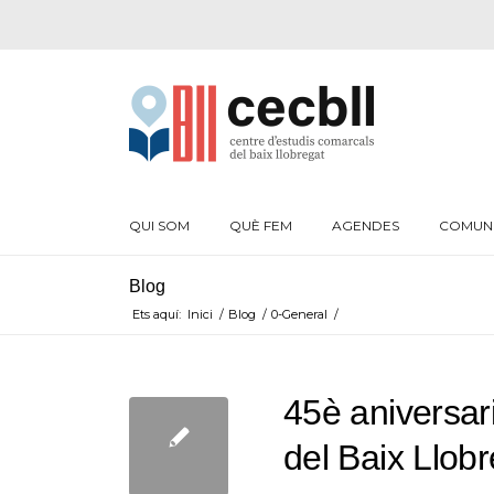
QUI SOM
QUÈ FEM
AGENDES
COMUN
Blog
Ets aquí:
Inici
/
Blog
/
0-General
/
45è aniversar
del Baix Llob