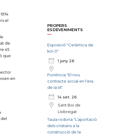
 1974
rs el
PROPERS
ESDEVENIMENTS
de
tat de
Exposició "Ceràmica de
re 45
km 0"
ió que
1 juny 26
 sector
Ponència "El nou
eixen en
contracte social en l'era
de la IA"
14 set. 26
Sant Boi de
Llobregat
a
 del
Taula rodona "L’aportació
dels cristians a la
construcció de la