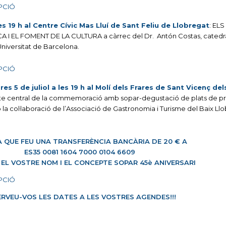
PCIÓ
es 19 h al Centre Cívic Mas Lluí de Sant Feliu de Llobregat
: EL
 I EL FOMENT DE LA CULTURA a càrrec del Dr. Antón Costas, catedr
niversitat de Barcelona.
PCIÓ
s 5 de juliol a les 19 h al Molí dels Frares de Sant Vicenç del
 i acte central de la commemoració amb sopar-degustació de plats de 
la col·laboració de l’Associació de Gastronomia i Turisme del Baix Llo
 QUE FEU UNA TRANSFERÈNCIA BANCÀRIA DE 20 € A
ES35 0081 1604 7000 0104 6609
 EL VOSTRE NOM I EL CONCEPTE SOPAR 45è ANIVERSARI
PCIÓ
RVEU-VOS LES DATES A LES VOSTRES AGENDES!!!