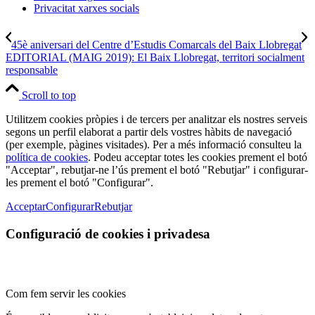
Privacitat xarxes socials
45è aniversari del Centre d’Estudis Comarcals del Baix Llobregat
EDITORIAL (MAIG 2019): El Baix Llobregat, territori socialment
responsable
Scroll to top
Utilitzem cookies pròpies i de tercers per analitzar els nostres serveis
segons un perfil elaborat a partir dels vostres hàbits de navegació
(per exemple, pàgines visitades). Per a més informació consulteu la
política de cookies
. Podeu acceptar totes les cookies prement el botó
"Acceptar", rebutjar-ne l’ús prement el botó "Rebutjar" i configurar-
les prement el botó "Configurar".
Acceptar
Configurar
Rebutjar
Configuració de cookies i privadesa
Com fem servir les cookies