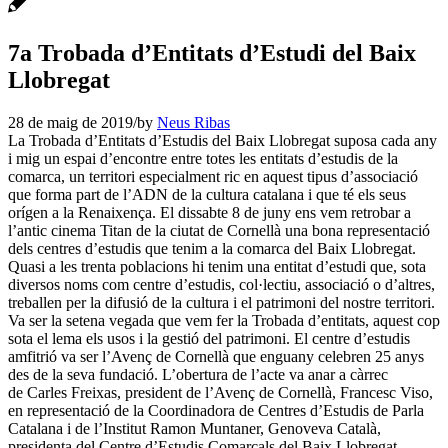
7a Trobada d’Entitats d’Estudi del Baix
Llobregat
28 de maig de 2019
/
by
Neus Ribas
La Trobada d’Entitats d’Estudis del Baix Llobregat suposa cada any
i mig un espai d’encontre entre totes les entitats d’estudis de la
comarca, un territori especialment ric en aquest tipus d’associació
que forma part de l’ADN de la cultura catalana i que té els seus
orígen a la Renaixença. El dissabte 8 de juny ens vem retrobar a
l’antic cinema Titan de la ciutat de Cornellà una bona representació
dels centres d’estudis que tenim a la comarca del Baix Llobregat.
Quasi a les trenta poblacions hi tenim una entitat d’estudi que, sota
diversos noms com centre d’estudis, col·lectiu, associació o d’altres,
treballen per la difusió de la cultura i el patrimoni del nostre territori.
Va ser la setena vegada que vem fer la Trobada d’entitats, aquest cop
sota el lema els usos i la gestió del patrimoni. El centre d’estudis
amfitrió va ser l’Avenç de Cornellà que enguany celebren 25 anys
des de la seva fundació. L’obertura de l’acte va anar a càrrec
de Carles Freixas, president de l’Avenç de Cornellà, Francesc Viso,
en representació de la Coordinadora de Centres d’Estudis de Parla
Catalana i de l’Institut Ramon Muntaner, Genoveva Català,
presidenta del Centre d’Estudis Comarcals del Baix Llobregat