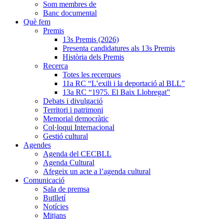
Som membres de
Banc documental
Què fem
Premis
13s Premis (2026)
Presenta candidatures als 13s Premis
Història dels Premis
Recerca
Totes les recerques
11a RC “L’exili i la deportació al BLL”
13a RC “1975. El Baix Llobregat”
Debats i divulgació
Territori i patrimoni
Memorial democràtic
Col·loqui Internacional
Gestió cultural
Agendes
Agenda del CECBLL
Agenda Cultural
Afegeix un acte a l’agenda cultural
Comunicació
Sala de premsa
Butlletí
Notícies
Mitjans