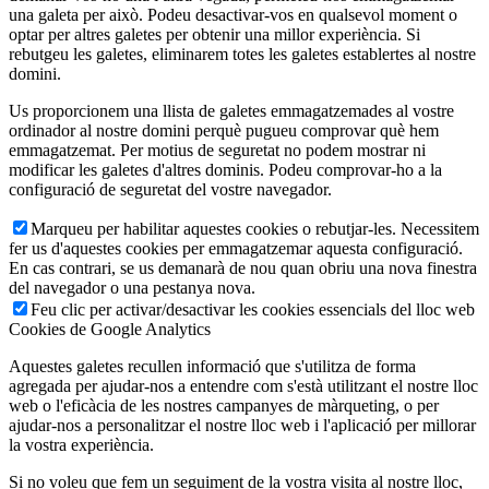
una galeta per això. Podeu desactivar-vos en qualsevol moment o
optar per altres galetes per obtenir una millor experiència. Si
rebutgeu les galetes, eliminarem totes les galetes establertes al nostre
domini.
Us proporcionem una llista de galetes emmagatzemades al vostre
ordinador al nostre domini perquè pugueu comprovar què hem
emmagatzemat. Per motius de seguretat no podem mostrar ni
modificar les galetes d'altres dominis. Podeu comprovar-ho a la
configuració de seguretat del vostre navegador.
Marqueu per habilitar aquestes cookies o rebutjar-les. Necessitem
fer us d'aquestes cookies per emmagatzemar aquesta configuració.
En cas contrari, se us demanarà de nou quan obriu una nova finestra
del navegador o una pestanya nova.
Feu clic per activar/desactivar les cookies essencials del lloc web
Cookies de Google Analytics
Aquestes galetes recullen informació que s'utilitza de forma
agregada per ajudar-nos a entendre com s'està utilitzant el nostre lloc
web o l'eficàcia de les nostres campanyes de màrqueting, o per
ajudar-nos a personalitzar el nostre lloc web i l'aplicació per millorar
la vostra experiència.
Si no voleu que fem un seguiment de la vostra visita al nostre lloc,