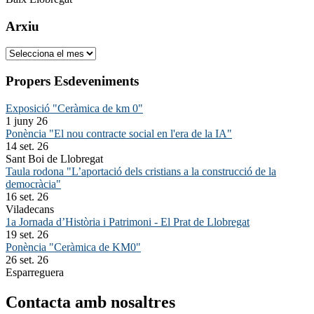
Arxiu
Arxiu
Propers Esdeveniments
Exposició "Ceràmica de km 0"
1 juny 26
Ponència "El nou contracte social en l'era de la IA"
14 set. 26
Sant Boi de Llobregat
Taula rodona "L’aportació dels cristians a la construcció de la
democràcia"
16 set. 26
Viladecans
1a Jornada d’Història i Patrimoni - El Prat de Llobregat
19 set. 26
Ponència "Ceràmica de KM0"
26 set. 26
Esparreguera
Contacta amb nosaltres