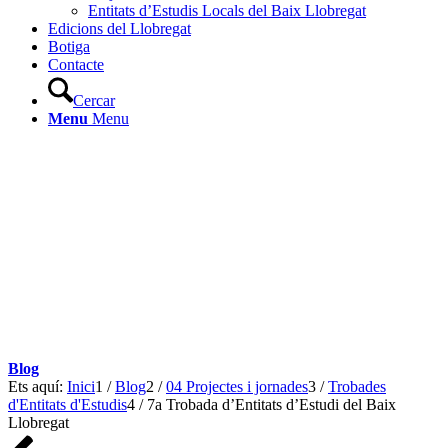
Entitats d’Estudis Locals del Baix Llobregat
Edicions del Llobregat
Botiga
Contacte
Cercar
Menu
Menu
Blog
Ets aquí:
Inici
1
/
Blog
2
/
04 Projectes i jornades
3
/
Trobades
d'Entitats d'Estudis
4
/
7a Trobada d’Entitats d’Estudi del Baix
Llobregat