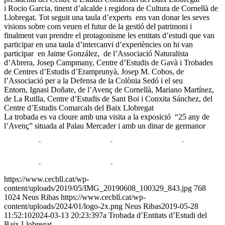
i Rocio Garcia, tinent d’alcalde i regidora de Cultura de Cornellà de
Llobregat. Tot seguit una taula d’experts ens van donar les seves
visions sobre com veuen el futur de la gestió del patrimoni i
finalment van prendre el protagonisme les entitats d’estudi que van
participar en una taula d’intercanvi d’experiències on hi van
participar en Jaime González, de l’Associació Naturalista
d’Abrera, Josep Campmany, Centre d’Estudis de Gavà i Trobades
de Centres d’Estudis d’Eramprunyà, Josep M. Cobos, de
l’Associació per a la Defensa de la Colònia Sedó i el seu
Entorn, Ignasi Doñate, de l’Avenç de Cornellà, Mariano Martínez,
de La Rutlla, Centre d’Estudis de Sant Boi i Conxita Sánchez, del
Centre d’Estudis Comarcals del Baix Llobregat
La trobada es va cloure amb una visita a la exposició “25 any de
l’Avenç” situada al Palau Mercader i amb un dinar de germanor
https://www.cecbll.cat/wp-
content/uploads/2019/05/IMG_20190608_100329_843.jpg
768
1024
Neus Ribas
https://www.cecbll.cat/wp-
content/uploads/2024/01/logo-2x.png
Neus Ribas
2019-05-28
11:52:10
2024-03-13 20:23:39
7a Trobada d’Entitats d’Estudi del
Baix Llobregat