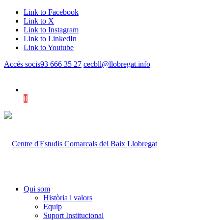
Link to Facebook
Link to X
Link to Instagram
Link to LinkedIn
Link to Youtube
Accés socis
93 666 35 27
cecbll@llobregat.info
0
Shopping Cart
Qui som
Història i valors
Equip
Suport Institucional