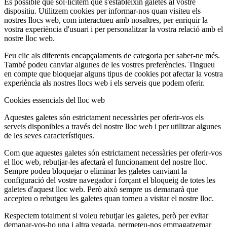
És possible que sol·licitem que s'estableixin galetes al vostre
dispositiu. Utilitzem cookies per informar-nos quan visiteu els
nostres llocs web, com interactueu amb nosaltres, per enriquir la
vostra experiència d'usuari i per personalitzar la vostra relació amb el
nostre lloc web.
Feu clic als diferents encapçalaments de categoria per saber-ne més.
També podeu canviar algunes de les vostres preferències. Tingueu
en compte que bloquejar alguns tipus de cookies pot afectar la vostra
experiència als nostres llocs web i els serveis que podem oferir.
Cookies essencials del lloc web
Aquestes galetes són estrictament necessàries per oferir-vos els
serveis disponibles a través del nostre lloc web i per utilitzar algunes
de les seves característiques.
Com que aquestes galetes són estrictament necessàries per oferir-vos
el lloc web, rebutjar-les afectarà el funcionament del nostre lloc.
Sempre podeu bloquejar o eliminar les galetes canviant la
configuració del vostre navegador i forçant el bloqueig de totes les
galetes d'aquest lloc web. Però això sempre us demanarà que
accepteu o rebutgeu les galetes quan torneu a visitar el nostre lloc.
Respectem totalment si voleu rebutjar les galetes, però per evitar
demanar-vos-ho una i altra vegada, permeteu-nos emmagatzemar