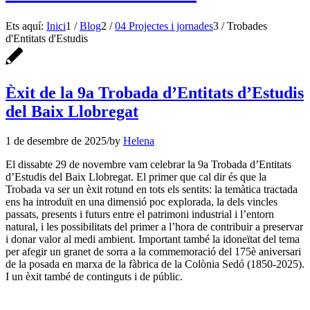
Ets aquí:
Inici
1
/
Blog
2
/
04 Projectes i jornades
3
/
Trobades
d'Entitats d'Estudis
Èxit de la 9a Trobada d’Entitats d’Estudis
del Baix Llobregat
1 de desembre de 2025
/
by
Helena
El dissabte 29 de novembre vam celebrar la 9a Trobada d’Entitats
d’Estudis del Baix Llobregat. El primer que cal dir és que la
Trobada va ser un èxit rotund en tots els sentits: la temàtica tractada
ens ha introduït en una dimensió poc explorada, la dels vincles
passats, presents i futurs entre el patrimoni industrial i l’entorn
natural, i les possibilitats del primer a l’hora de contribuir a preservar
i donar valor al medi ambient. Important també la idoneïtat del tema
per afegir un granet de sorra a la commemoració del 175è aniversari
de la posada en marxa de la fàbrica de la Colònia Sedó (1850-2025).
I un èxit també de continguts i de públic.