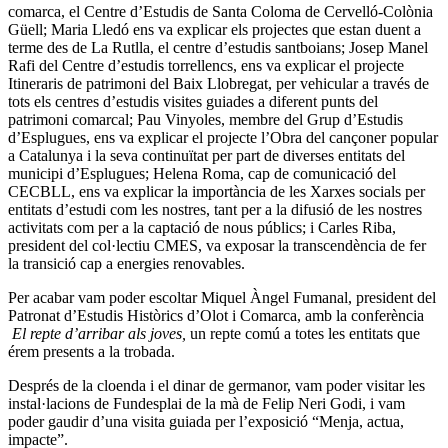
comarca, el Centre d’Estudis de Santa Coloma de Cervelló-Colònia
Güell; Maria Lledó ens va explicar els projectes que estan duent a
terme des de La Rutlla, el centre d’estudis santboians; Josep Manel
Rafi del Centre d’estudis torrellencs, ens va explicar el projecte
Itineraris de patrimoni del Baix Llobregat, per vehicular a través de
tots els centres d’estudis visites guiades a diferent punts del
patrimoni comarcal; Pau Vinyoles, membre del Grup d’Estudis
d’Esplugues, ens va explicar el projecte l’Obra del cançoner popular
a Catalunya i la seva continuïtat per part de diverses entitats del
municipi d’Esplugues; Helena Roma, cap de comunicació del
CECBLL, ens va explicar la importància de les Xarxes socials per
entitats d’estudi com les nostres, tant per a la difusió de les nostres
activitats com per a la captació de nous públics; i Carles Riba,
president del col·lectiu CMES, va exposar la transcendència de fer
la transició cap a energies renovables.
Per acabar vam poder escoltar Miquel Àngel Fumanal, president del
Patronat d’Estudis Històrics d’Olot i Comarca, amb la conferència
El repte d’arribar als joves,
un repte comú a totes les entitats que
érem presents a la trobada.
Després de la cloenda i el dinar de germanor, vam poder visitar les
instal·lacions de Fundesplai de la mà de Felip Neri Godi, i vam
poder gaudir d’una visita guiada per l’exposició “Menja, actua,
impacte”.