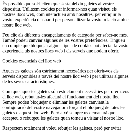
És possible que sol·licitem que s'estableixin galetes al vostre
dispositiu. Utilitzem cookies per informar-nos quan visiteu els
nostres llocs web, com interactueu amb nosaltres, per enriquir la
vostra experiència d'usuari i per personalitzar la vostra relació amb el
nostre lloc web.
Feu clic als diferents encapçalaments de categoria per saber-ne més.
També podeu canviar algunes de les vostres preferències. Tingueu
en compte que bloquejar alguns tipus de cookies pot afectar la vostra
experiència als nostres llocs web i els serveis que podem oferir.
Cookies essencials del lloc web
Aquestes galetes són estrictament necessàries per oferir-vos els
serveis disponibles a través del nostre lloc web i per utilitzar algunes
de les seves característiques.
Com que aquestes galetes són estrictament necessàries per oferir-vos
el lloc web, rebutjar-les afectarà el funcionament del nostre lloc.
Sempre podeu bloquejar o eliminar les galetes canviant la
configuració del vostre navegador i forçant el bloqueig de totes les
galetes d'aquest lloc web. Però això sempre us demanarà que
accepteu o rebutgeu les galetes quan torneu a visitar el nostre lloc.
Respectem totalment si voleu rebutjar les galetes, però per evitar