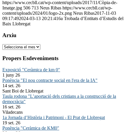
https://www.cecbll.cat/wp-content/uploads/2017/11/Còpia-de-
Imatge.jpg
506
713
Neus Ribas
https://www.cecbll.cat/wp-
content/uploads/2024/01/logo-2x.png
Neus Ribas
2017-11-03
09:17:49
2024-03-13 20:21:41
6a Trobada d’Entitats d’Estudis del
Baix Llobregat
Arxiu
Arxiu
Propers Esdeveniments
Exposició "Ceràmica de km 0"
1 juny 26
Ponència "El nou contracte social en l'era de la IA"
14 set. 26
Sant Boi de Llobregat
Taula rodona "L’aportació dels cristians a la construcció de la
democràcia"
16 set. 26
Viladecans
1a Jornada d’Història i Patrimoni - El Prat de Llobregat
19 set. 26
Ponència "Ceràmica de KM0"