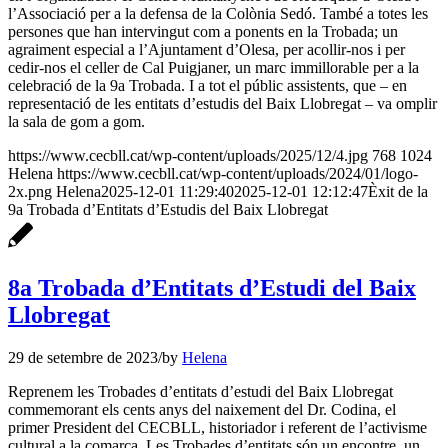
l’Associació per a la defensa de la Colònia Sedó. També a totes les
persones que han intervingut com a ponents en la Trobada; un
agraiment especial a l’Ajuntament d’Olesa, per acollir-nos i per
cedir-nos el celler de Cal Puigjaner, un marc immillorable per a la
celebració de la 9a Trobada. I a tot el públic assistents, que – en
representació de les entitats d’estudis del Baix Llobregat – va omplir
la sala de gom a gom.
https://www.cecbll.cat/wp-content/uploads/2025/12/4.jpg
768
1024
Helena
https://www.cecbll.cat/wp-content/uploads/2024/01/logo-
2x.png
Helena
2025-12-01 11:29:40
2025-12-01 12:12:47
Èxit de la
9a Trobada d’Entitats d’Estudis del Baix Llobregat
8a Trobada d’Entitats d’Estudi del Baix
Llobregat
29 de setembre de 2023
/
by
Helena
Reprenem les Trobades d’entitats d’estudi del Baix Llobregat
commemorant els cents anys del naixement del Dr. Codina, el
primer President del CECBLL, historiador i referent de l’activisme
cultural a la comarca. Les Trobades d’entitats són un encontre, un