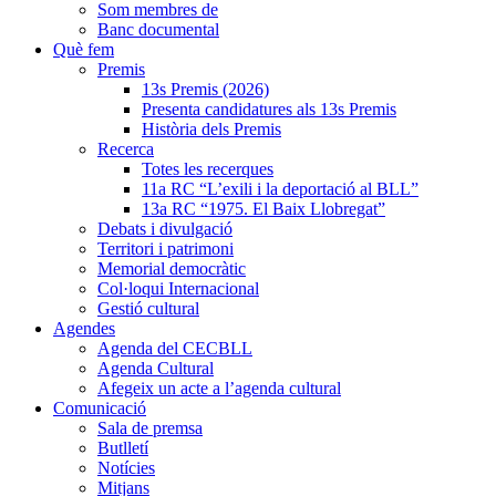
Som membres de
Banc documental
Què fem
Premis
13s Premis (2026)
Presenta candidatures als 13s Premis
Història dels Premis
Recerca
Totes les recerques
11a RC “L’exili i la deportació al BLL”
13a RC “1975. El Baix Llobregat”
Debats i divulgació
Territori i patrimoni
Memorial democràtic
Col·loqui Internacional
Gestió cultural
Agendes
Agenda del CECBLL
Agenda Cultural
Afegeix un acte a l’agenda cultural
Comunicació
Sala de premsa
Butlletí
Notícies
Mitjans