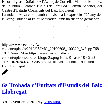
Entorn, Ignasi Doñate, de l’Avenç de Cornellà, Mariano Martínez,
de La Rutlla, Centre d’Estudis de Sant Boi i Conxita Sánchez, del
Centre d’Estudis Comarcals del Baix Llobregat
La trobada es va cloure amb una visita a la exposició “25 any de
l’Avenç” situada al Palau Mercader i amb un dinar de germanor
https://www.cecbll.cat/wp-
content/uploads/2019/05/IMG_20190608_100329_843.jpg
768
1024
Neus Ribas
https://www.cecbll.cat/wp-
content/uploads/2024/01/logo-2x.png
Neus Ribas
2019-05-28
11:52:10
2024-03-13 20:23:39
7a Trobada d’Entitats d’Estudi del
Baix Llobregat
6a Trobada d’Entitats d’Estudis del Baix
Llobregat
3 de novembre de 2017
/
by
Neus Ribas