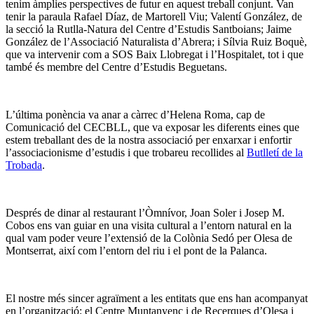
tenim àmplies perspectives de futur en aquest treball conjunt. Van
tenir la paraula Rafael Díaz, de Martorell Viu; Valentí González, de
la secció la Rutlla-Natura del Centre d’Estudis Santboians; Jaime
González de l’Associació Naturalista d’Abrera; i Sílvia Ruiz Boquè,
que va intervenir com a SOS Baix Llobregat i l’Hospitalet, tot i que
també és membre del Centre d’Estudis Beguetans.
L’última ponència va anar a càrrec d’Helena Roma, cap de
Comunicació del CECBLL, que va exposar les diferents eines que
estem treballant des de la nostra associació per enxarxar i enfortir
l’associacionisme d’estudis i que trobareu recollides al
Butlletí de la
Trobada
.
Després de dinar al restaurant l’Òmnívor, Joan Soler i Josep M.
Cobos ens van guiar en una visita cultural a l’entorn natural en la
qual vam poder veure l’extensió de la Colònia Sedó per Olesa de
Montserrat, així com l’entorn del riu i el pont de la Palanca.
El nostre més sincer agraïment a les entitats que ens han acompanyat
en l’organització: el Centre Muntanyenc i de Recerques d’Olesa i