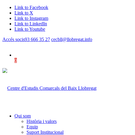
Link to Facebook
Link to X
Link to Instagram
Link to LinkedIn
Link to Youtube
Accés socis
93 666 35 27
cecbll@llobregat.info
0
Shopping Cart
Qui som
Història i valors
Equip
Suport Institucional