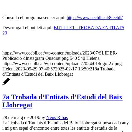
Consulta el programa sencer aquí:
https://www.cecbll.cat/8teebll/
Descrraga’t el butlletí aquí:
BUTLLETI TROBADA ENTITATS
23
https://www.cecbll.cat/wp-content/uploads/2023/07/SLIDER-
Publicacio-dInstagram-Quadrat.png
540
540
Helena
https://www.cecbll.cat/wp-content/uploads/2024/01/logo-2x.png
Helena
2023-09-29 07:40:57
2025-02-17 13:50:21
8a Trobada
d’Entitats d’Estudi del Baix Llobregat
7a Trobada d’Entitats d’Estudi del Baix
Llobregat
28 de maig de 2019
/
by
Neus Ribas
La Trobada d’Entitats d’Estudis del Baix Llobregat suposa cada any
i mig un espai d’encontre entre totes les entitats d’estudis de la