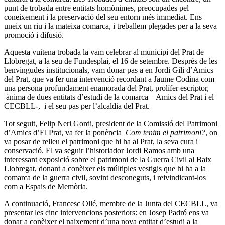
punt de trobada entre entitats homònimes, preocupades pel
coneixement i la preservació del seu entorn més immediat. Ens
uneix un riu i la mateixa comarca, i treballem plegades per a la seva
promoció i difusió.
Aquesta vuitena trobada la vam celebrar al municipi del Prat de
Llobregat, a la seu de Fundesplai, el 16 de setembre. Després de les
benvingudes institucionals, vam donar pas a en Jordi Gili d’Amics
del Prat, que va fer una intervenció recordant a Jaume Codina com
una persona profundament enamorada del Prat, prolífer escriptor,
ànima de dues entitats d’estudi de la comarca – Amics del Prat i el
CECBLL-, i el seu pas per l’alcaldia del Prat.
Tot seguit, Felip Neri Gordi, president de la Comissió del Patrimoni
d’Amics d’El Prat, va fer la ponència
Com tenim el patrimoni?
, on
va posar de relleu el patrimoni que hi ha al Prat, la seva cura i
conservació. El va seguir l’historiador Jordi Ramos amb una
interessant exposició sobre el patrimoni de la Guerra Civil al Baix
Llobregat, donant a conèixer els múltiples vestigis que hi ha a la
comarca de la guerra civil, sovint desconeguts, i reivindicant-los
com a Espais de Memòria.
A continuació, Francesc Ollé, membre de la Junta del CECBLL, va
presentar les cinc intervencions posteriors: en Josep Padró ens va
donar a conèixer el naixement d’una nova entitat d’estudi a la