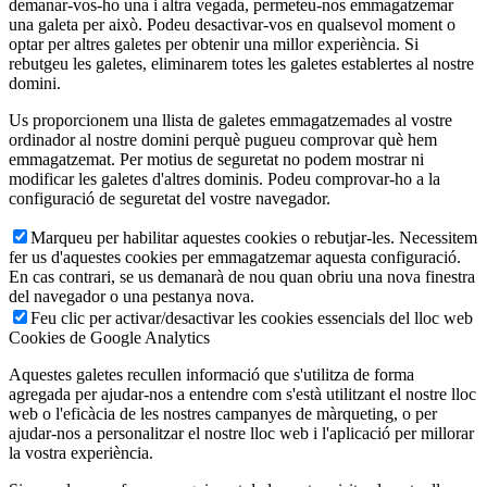
demanar-vos-ho una i altra vegada, permeteu-nos emmagatzemar
una galeta per això. Podeu desactivar-vos en qualsevol moment o
optar per altres galetes per obtenir una millor experiència. Si
rebutgeu les galetes, eliminarem totes les galetes establertes al nostre
domini.
Us proporcionem una llista de galetes emmagatzemades al vostre
ordinador al nostre domini perquè pugueu comprovar què hem
emmagatzemat. Per motius de seguretat no podem mostrar ni
modificar les galetes d'altres dominis. Podeu comprovar-ho a la
configuració de seguretat del vostre navegador.
Marqueu per habilitar aquestes cookies o rebutjar-les. Necessitem
fer us d'aquestes cookies per emmagatzemar aquesta configuració.
En cas contrari, se us demanarà de nou quan obriu una nova finestra
del navegador o una pestanya nova.
Feu clic per activar/desactivar les cookies essencials del lloc web
Cookies de Google Analytics
Aquestes galetes recullen informació que s'utilitza de forma
agregada per ajudar-nos a entendre com s'està utilitzant el nostre lloc
web o l'eficàcia de les nostres campanyes de màrqueting, o per
ajudar-nos a personalitzar el nostre lloc web i l'aplicació per millorar
la vostra experiència.