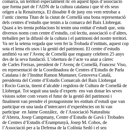
comarca, un territori especialment ric en aquest tipus d’associació
que forma part de l’ADN de la cultura catalana i que té els seus
orígen a la Renaixença. El dissabte 8 de juny ens vem retrobar a
l’antic cinema Titan de la ciutat de Cornellà una bona representació
dels centres d’estudis que tenim a la comarca del Baix Llobregat.
Quasi a les trenta poblacions hi tenim una entitat d’estudi que, sota
diversos noms com centre d’estudis, col·lectiu, associació o d’altres,
treballen per la difusió de la cultura i el patrimoni del nostre territori.
Va ser la setena vegada que vem fer la Trobada d’entitats, aquest cop
sota el lema els usos i la gestió del patrimoni. El centre d’estudis
amfitrió va ser l’Avenç de Cornellà que enguany celebren 25 anys
des de la seva fundació. L’obertura de l’acte va anar a càrrec
de Carles Freixas, president de l’Avenç de Cornellà, Francesc Viso,
en representació de la Coordinadora de Centres d’Estudis de Parla
Catalana i de l’Institut Ramon Muntaner, Genoveva Català,
presidenta del Centre d’Estudis Comarcals del Baix Llobregat
i Rocio Garcia, tinent d’alcalde i regidora de Cultura de Cornellà de
Llobregat. Tot seguit una taula d’experts ens van donar les seves
visions sobre com veuen el futur de la gestió del patrimoni i
finalment van prendre el protagonisme les entitats d’estudi que van
participar en una taula d’intercanvi d’experiències on hi van
participar en Jaime González, de l’Associació Naturalista
d’Abrera, Josep Campmany, Centre d’Estudis de Gavà i Trobades
de Centres d’Estudis d’Eramprunyà, Josep M. Cobos, de
l’Associació per a la Defensa de la Colònia Sedó i el seu