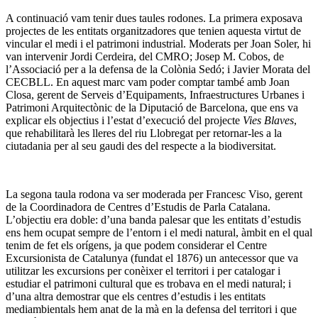
A continuació vam tenir dues taules rodones. La primera exposava
projectes de les entitats organitzadores que tenien aquesta virtut de
vincular el medi i el patrimoni industrial. Moderats per Joan Soler, hi
van intervenir Jordi Cerdeira, del CMRO; Josep M. Cobos, de
l’Associació per a la defensa de la Colònia Sedó; i Javier Morata del
CECBLL. En aquest marc vam poder comptar també amb Joan
Closa, gerent de Serveis d’Equipaments, Infraestructures Urbanes i
Patrimoni Arquitectònic de la Diputació de Barcelona, que ens va
explicar els objectius i l’estat d’execució del projecte
Vies Blaves
,
que rehabilitarà les lleres del riu Llobregat per retornar-les a la
ciutadania per al seu gaudi des del respecte a la biodiversitat.
La segona taula rodona va ser moderada per Francesc Viso, gerent
de la Coordinadora de Centres d’Estudis de Parla Catalana.
L’objectiu era doble: d’una banda palesar que les entitats d’estudis
ens hem ocupat sempre de l’entorn i el medi natural, àmbit en el qual
tenim de fet els orígens, ja que podem considerar el Centre
Excursionista de Catalunya (fundat el 1876) un antecessor que va
utilitzar les excursions per conèixer el territori i per catalogar i
estudiar el patrimoni cultural que es trobava en el medi natural; i
d’una altra demostrar que els centres d’estudis i les entitats
mediambientals hem anat de la mà en la defensa del territori i que