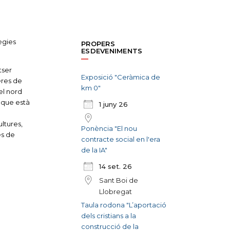
ègies
PROPERS
ESDEVENIMENTS
tser
Exposició "Ceràmica de
eres de
km 0"
el nord
i que està
1 juny 26
ltures,
Ponència "El nou
es de
contracte social en l'era
de la IA"
14 set. 26
Sant Boi de
Llobregat
Taula rodona "L’aportació
dels cristians a la
construcció de la