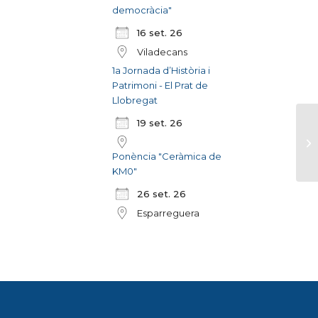
democràcia"
16 set. 26
Viladecans
1a Jornada d’Història i
Patrimoni - El Prat de
Llobregat
19 set. 26
Ponència "Ceràmica de
KM0"
26 set. 26
Esparreguera