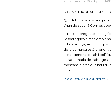
7 de setembre de 2017
by
cecbll201
DISSABTE 16 DE SETEMBRE DE 1
Quin futur té la nostra agricu
s’han de seguir? Com es pode
El Baix Llobregat té una agricu
l’espai agrícola més emblemàti
tot Catalunya; set municipis b
de la comarca està prenent un
a les agendes socials i polítiq
La 4a Jornada de Paisatge Con
mostrant la gran qualitat i d
futur.
PROGRAMA 4a JORNADA DE 