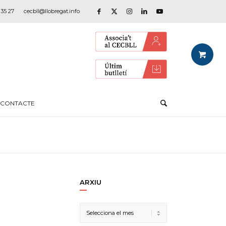
 35 27
cecbll@llobregat.info
CONTACTE
ARXIU