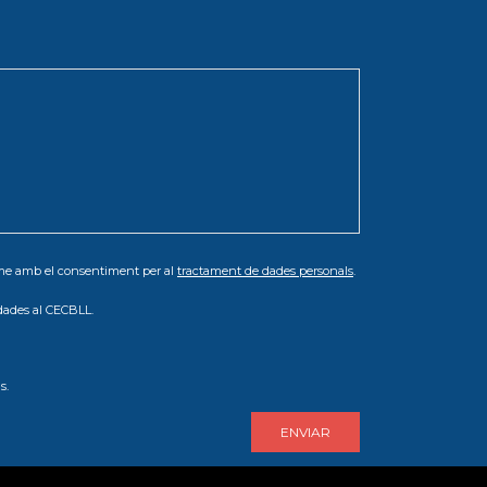
orme amb el consentiment per al
tractament de dades personals
.
dades al CECBLL.
s.