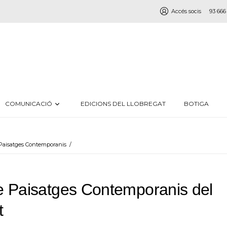
Accés socis
93 666
COMUNICACIÓ
EDICIONS DEL LLOBREGAT
BOTIGA
Paisatges Contemporanis
/
e Paisatges Contemporanis del
t