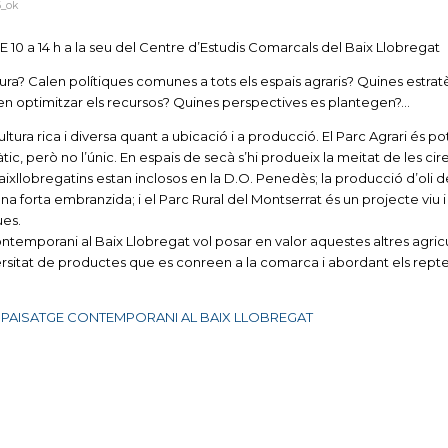
6_ok
0 a 14 h a la seu del Centre d’Estudis Comarcals del Baix Llobregat
ltura? Calen polítiques comunes a tots els espais agraris? Quines estrat
n optimitzar els recursos? Quines perspectives es plantegen?…
ltura rica i diversa quant a ubicació i a producció. El Parc Agrari és po
c, però no l’únic. En espais de secà s’hi produeix la meitat de les cir
aixllobregatins estan inclosos en la D.O. Penedès; la producció d’oli d
a forta embranzida; i el Parc Rural del Montserrat és un projecte viu 
ues.
temporani al Baix Llobregat vol posar en valor aquestes altres agricu
iversitat de productes que es conreen a la comarca i abordant els rept
PAISATGE CONTEMPORANI AL BAIX LLOBREGAT