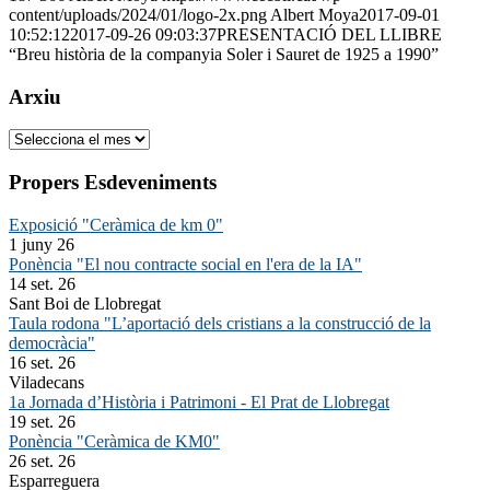
content/uploads/2024/01/logo-2x.png
Albert Moya
2017-09-01
10:52:12
2017-09-26 09:03:37
PRESENTACIÓ DEL LLIBRE
“Breu història de la companyia Soler i Sauret de 1925 a 1990”
Arxiu
Arxiu
Propers Esdeveniments
Exposició "Ceràmica de km 0"
1 juny 26
Ponència "El nou contracte social en l'era de la IA"
14 set. 26
Sant Boi de Llobregat
Taula rodona "L’aportació dels cristians a la construcció de la
democràcia"
16 set. 26
Viladecans
1a Jornada d’Història i Patrimoni - El Prat de Llobregat
19 set. 26
Ponència "Ceràmica de KM0"
26 set. 26
Esparreguera