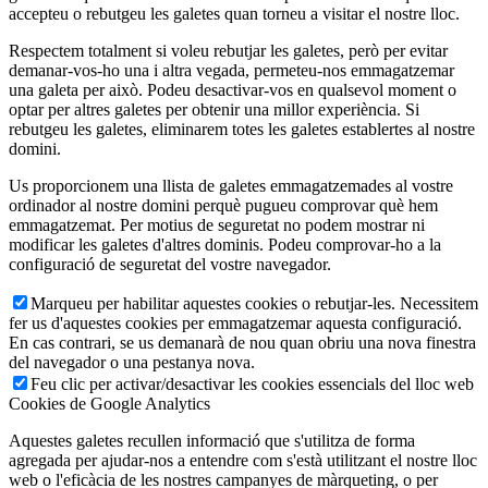
accepteu o rebutgeu les galetes quan torneu a visitar el nostre lloc.
Respectem totalment si voleu rebutjar les galetes, però per evitar
demanar-vos-ho una i altra vegada, permeteu-nos emmagatzemar
una galeta per això. Podeu desactivar-vos en qualsevol moment o
optar per altres galetes per obtenir una millor experiència. Si
rebutgeu les galetes, eliminarem totes les galetes establertes al nostre
domini.
Us proporcionem una llista de galetes emmagatzemades al vostre
ordinador al nostre domini perquè pugueu comprovar què hem
emmagatzemat. Per motius de seguretat no podem mostrar ni
modificar les galetes d'altres dominis. Podeu comprovar-ho a la
configuració de seguretat del vostre navegador.
Marqueu per habilitar aquestes cookies o rebutjar-les. Necessitem
fer us d'aquestes cookies per emmagatzemar aquesta configuració.
En cas contrari, se us demanarà de nou quan obriu una nova finestra
del navegador o una pestanya nova.
Feu clic per activar/desactivar les cookies essencials del lloc web
Cookies de Google Analytics
Aquestes galetes recullen informació que s'utilitza de forma
agregada per ajudar-nos a entendre com s'està utilitzant el nostre lloc
web o l'eficàcia de les nostres campanyes de màrqueting, o per