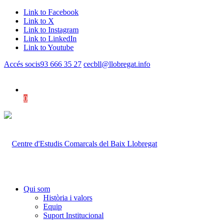
Link to Facebook
Link to X
Link to Instagram
Link to LinkedIn
Link to Youtube
Accés socis
93 666 35 27
cecbll@llobregat.info
0
Shopping Cart
Qui som
Història i valors
Equip
Suport Institucional