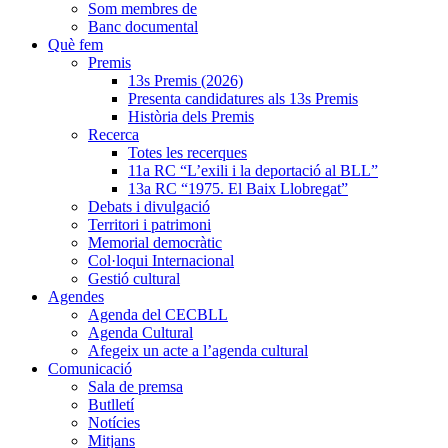
Som membres de
Banc documental
Què fem
Premis
13s Premis (2026)
Presenta candidatures als 13s Premis
Història dels Premis
Recerca
Totes les recerques
11a RC “L’exili i la deportació al BLL”
13a RC “1975. El Baix Llobregat”
Debats i divulgació
Territori i patrimoni
Memorial democràtic
Col·loqui Internacional
Gestió cultural
Agendes
Agenda del CECBLL
Agenda Cultural
Afegeix un acte a l’agenda cultural
Comunicació
Sala de premsa
Butlletí
Notícies
Mitjans