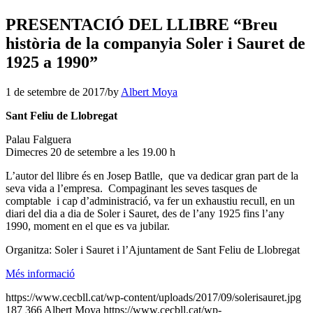
PRESENTACIÓ DEL LLIBRE “Breu
història de la companyia Soler i Sauret de
1925 a 1990”
1 de setembre de 2017
/
by
Albert Moya
Sant Feliu de Llobregat
Palau Falguera
Dimecres 20 de setembre a les 19.00 h
L’autor del llibre és en Josep Batlle, que va dedicar gran part de la
seva vida a l’empresa. Compaginant les seves tasques de
comptable i cap d’administració, va fer un exhaustiu recull, en un
diari del dia a dia de Soler i Sauret, des de l’any 1925 fins l’any
1990, moment en el que es va jubilar.
Organitza: Soler i Sauret i l’Ajuntament de Sant Feliu de Llobregat
Més informació
https://www.cecbll.cat/wp-content/uploads/2017/09/solerisauret.jpg
187
366
Albert Moya
https://www.cecbll.cat/wp-