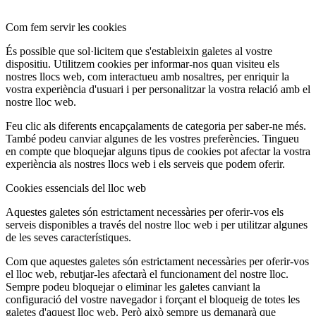
Com fem servir les cookies
És possible que sol·licitem que s'estableixin galetes al vostre
dispositiu. Utilitzem cookies per informar-nos quan visiteu els
nostres llocs web, com interactueu amb nosaltres, per enriquir la
vostra experiència d'usuari i per personalitzar la vostra relació amb el
nostre lloc web.
Feu clic als diferents encapçalaments de categoria per saber-ne més.
També podeu canviar algunes de les vostres preferències. Tingueu
en compte que bloquejar alguns tipus de cookies pot afectar la vostra
experiència als nostres llocs web i els serveis que podem oferir.
Cookies essencials del lloc web
Aquestes galetes són estrictament necessàries per oferir-vos els
serveis disponibles a través del nostre lloc web i per utilitzar algunes
de les seves característiques.
Com que aquestes galetes són estrictament necessàries per oferir-vos
el lloc web, rebutjar-les afectarà el funcionament del nostre lloc.
Sempre podeu bloquejar o eliminar les galetes canviant la
configuració del vostre navegador i forçant el bloqueig de totes les
galetes d'aquest lloc web. Però això sempre us demanarà que