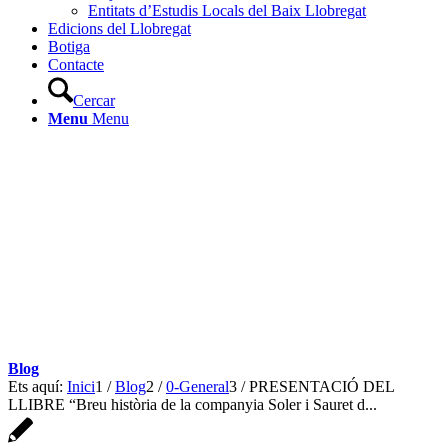
Entitats d’Estudis Locals del Baix Llobregat
Edicions del Llobregat
Botiga
Contacte
Cercar
Menu
Menu
Blog
Ets aquí:
Inici
1
/
Blog
2
/
0-General
3
/
PRESENTACIÓ DEL
LLIBRE “Breu història de la companyia Soler i Sauret d...