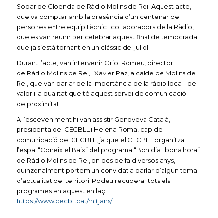
Sopar de Cloenda de Ràdio Molins de Rei. Aquest acte,
que va comptar amb la presència d’un centenar de
persones entre equip tècnic i col·laboradors de la Ràdio,
que es van reunir per celebrar aquest final de temporada
que ja s’està tornant en un clàssic del juliol.
Durant l’acte, van intervenir Oriol Romeu, director
de Ràdio Molins de Rei, i Xavier
Paz
, alcalde de Molins de
Rei, que van parlar de la importància de la ràdio local i del
valor i la qualitat que té aquest servei de comunicació
de proximitat.
A l’esdeveniment hi van assistir Genoveva Català,
presidenta del
CECBLL
i Helena Roma, cap de
comunicació del
CECBLL
, ja que el
CECBLL
organitza
l’espai “Coneix el Baix” del programa “Bon dia i bona hora”
de Ràdio Molins de Rei, on des de fa diversos anys,
quinzenalment portem un convidat a parlar d’algun tema
d’actualitat del territori. Podeu recuperar tots els
programes en aquest enllaç:
https://www.cecbll.cat/mitjans/