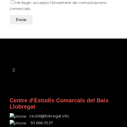
He llegit i accepto l'enviament de comunicacions
comercials.
Centre d'Estudis Comarcals del Baix
Llobregat
cecbll@llobregat.info
93 666 35 27