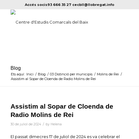
Accés socis
93 666 35 27
cecbll@llobregat.info
Blog
Ets aquí:
Inici
/
Blog
/
03 Distinció per municipis
/
Molins de Rei
/
Assistim al Sopar de Cloenda de Radio Molins de Rei
Assistim al Sopar de Cloenda de
Radio Molins de Rei
/
30 de juliol de 2024
by
Helena
El passat dimecres 17 de juliol de 2024 es va celebrar el