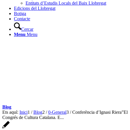
Entitats d’Estudis Locals del Baix Llobregat
Edicions del Llobregat
Botiga
Contacte
Cercar
Menu
Menu
Blog
Ets aquí:
Inici
1
/
Blog
2
/
0-General
3
/
Conferència d’Ignasi Riera”El
Congrés de Cultura Catalana. E...