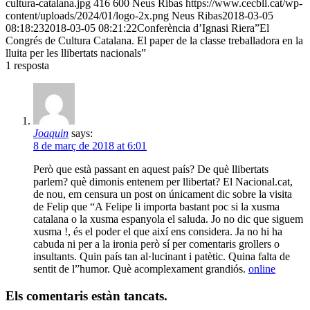
cultura-catalana.jpg
416
600
Neus Ribas
https://www.cecbll.cat/wp-
content/uploads/2024/01/logo-2x.png
Neus Ribas
2018-03-05
08:18:23
2018-03-05 08:21:22
Conferència d’Ignasi Riera”El
Congrés de Cultura Catalana. El paper de la classe treballadora en la
lluita per les llibertats nacionals”
1
resposta
Joaquin
says:
8 de març de 2018 at 6:01
Però que està passant en aquest país? De què llibertats
parlem? què dimonis entenem per llibertat? El Nacional.cat,
de nou, em censura un post on únicament dic sobre la visita
de Felip que “A Felipe li importa bastant poc si la xusma
catalana o la xusma espanyola el saluda. Jo no dic que siguem
xusma !, és el poder el que així ens considera. Ja no hi ha
cabuda ni per a la ironia però sí per comentaris grollers o
insultants. Quin país tan al·lucinant i patètic. Quina falta de
sentit de l”humor. Què acomplexament grandiós.
online
Els comentaris estàn tancats.