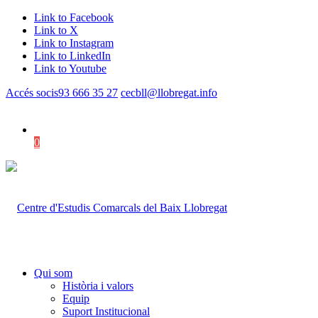
Link to Facebook
Link to X
Link to Instagram
Link to LinkedIn
Link to Youtube
Accés socis
93 666 35 27
cecbll@llobregat.info
0
Shopping Cart
Qui som
Història i valors
Equip
Suport Institucional