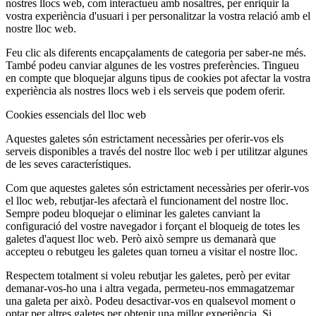
nostres llocs web, com interactueu amb nosaltres, per enriquir la
vostra experiència d'usuari i per personalitzar la vostra relació amb el
nostre lloc web.
Feu clic als diferents encapçalaments de categoria per saber-ne més.
També podeu canviar algunes de les vostres preferències. Tingueu
en compte que bloquejar alguns tipus de cookies pot afectar la vostra
experiència als nostres llocs web i els serveis que podem oferir.
Cookies essencials del lloc web
Aquestes galetes són estrictament necessàries per oferir-vos els
serveis disponibles a través del nostre lloc web i per utilitzar algunes
de les seves característiques.
Com que aquestes galetes són estrictament necessàries per oferir-vos
el lloc web, rebutjar-les afectarà el funcionament del nostre lloc.
Sempre podeu bloquejar o eliminar les galetes canviant la
configuració del vostre navegador i forçant el bloqueig de totes les
galetes d'aquest lloc web. Però això sempre us demanarà que
accepteu o rebutgeu les galetes quan torneu a visitar el nostre lloc.
Respectem totalment si voleu rebutjar les galetes, però per evitar
demanar-vos-ho una i altra vegada, permeteu-nos emmagatzemar
una galeta per això. Podeu desactivar-vos en qualsevol moment o
optar per altres galetes per obtenir una millor experiència. Si