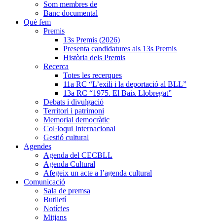
Som membres de
Banc documental
Què fem
Premis
13s Premis (2026)
Presenta candidatures als 13s Premis
Història dels Premis
Recerca
Totes les recerques
11a RC “L’exili i la deportació al BLL”
13a RC “1975. El Baix Llobregat”
Debats i divulgació
Territori i patrimoni
Memorial democràtic
Col·loqui Internacional
Gestió cultural
Agendes
Agenda del CECBLL
Agenda Cultural
Afegeix un acte a l’agenda cultural
Comunicació
Sala de premsa
Butlletí
Notícies
Mitjans