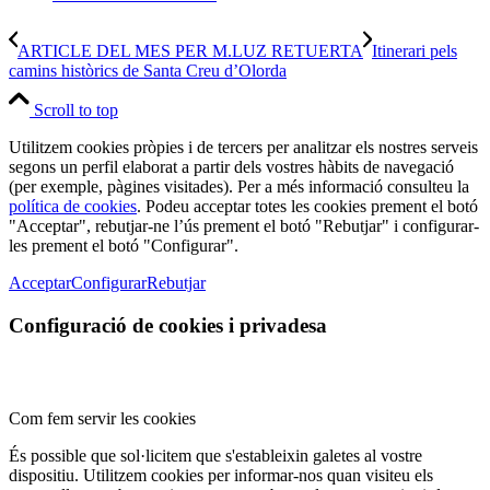
ARTICLE DEL MES PER M.LUZ RETUERTA
Itinerari pels
camins històrics de Santa Creu d’Olorda
Scroll to top
Utilitzem cookies pròpies i de tercers per analitzar els nostres serveis
segons un perfil elaborat a partir dels vostres hàbits de navegació
(per exemple, pàgines visitades). Per a més informació consulteu la
política de cookies
. Podeu acceptar totes les cookies prement el botó
"Acceptar", rebutjar-ne l’ús prement el botó "Rebutjar" i configurar-
les prement el botó "Configurar".
Acceptar
Configurar
Rebutjar
Configuració de cookies i privadesa
Com fem servir les cookies
És possible que sol·licitem que s'estableixin galetes al vostre
dispositiu. Utilitzem cookies per informar-nos quan visiteu els