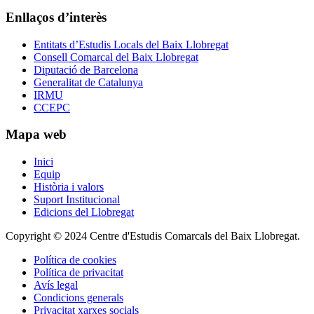
Enllaços d’interès
Entitats d’Estudis Locals del Baix Llobregat
Consell Comarcal del Baix Llobregat
Diputació de Barcelona
Generalitat de Catalunya
IRMU
CCEPC
Mapa web
Inici
Equip
Història i valors
Suport Institucional
Edicions del Llobregat
Copyright © 2024 Centre d'Estudis Comarcals del Baix Llobregat.
Política de cookies
Política de privacitat
Avís legal
Condicions generals
Privacitat xarxes socials