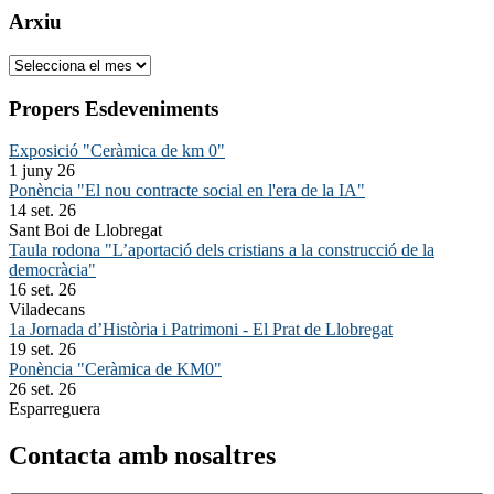
Arxiu
Arxiu
Propers Esdeveniments
Exposició "Ceràmica de km 0"
1 juny 26
Ponència "El nou contracte social en l'era de la IA"
14 set. 26
Sant Boi de Llobregat
Taula rodona "L’aportació dels cristians a la construcció de la
democràcia"
16 set. 26
Viladecans
1a Jornada d’Història i Patrimoni - El Prat de Llobregat
19 set. 26
Ponència "Ceràmica de KM0"
26 set. 26
Esparreguera
Contacta amb nosaltres