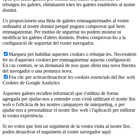
rebutgeu les galetes, eliminarem totes les galetes establertes al nostre
domini.
Us proporcionem una llista de galetes emmagatzemades al vostre
ordinador al nostre domini perquè pugueu comprovar què hem
emmagatzemat. Per motius de seguretat no podem mostrar ni
modificar les galetes d'altres dominis. Podeu comprovar-ho a la
configuració de seguretat del vostre navegador.
Marqueu per habilitar aquestes cookies o rebutjar-les. Necessitem
fer us d'aquestes cookies per emmagatzemar aquesta configuració.
En cas contrari, se us demanarà de nou quan obriu una nova finestra
del navegador o una pestanya nova.
Feu clic per activar/desactivar les cookies essencials del lloc web
Cookies de Google Analytics
Aquestes galetes recullen informació que s'utilitza de forma
agregada per ajudar-nos a entendre com s'està utilitzant el nostre lloc
web o l'eficàcia de les nostres campanyes de màrqueting, o per
ajudar-nos a personalitzar el nostre lloc web i l'aplicació per millorar
la vostra experiència.
Si no voleu que fem un seguiment de la vostra visita al nostre lloc,
podeu desactivar el seguiment al vostre navegador aquí: