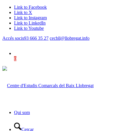
Link to Facebook
Link to X
Link to Instagram
Link to LinkedIn
Link to Youtube
Accés socis
93 666 35 27
cecbll@llobregat.info
0
Shopping Cart
Qui som
Cercar