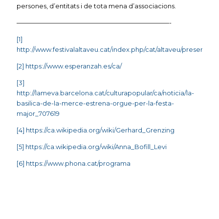
persones, d’entitats i de tota mena d’associacions.
————————————————————————-
[1]
http://www.festivalaltaveu.cat/index.php/cat/altaveu/presentaci
[2]
https://www.esperanzah.es/ca/
[3]
http://lameva.barcelona.cat/culturapopular/ca/noticia/la-
basilica-de-la-merce-estrena-orgue-per-la-festa-
major_707619
[4]
https://ca.wikipedia.org/wiki/Gerhard_Grenzing
[5]
https://ca.wikipedia.org/wiki/Anna_Bofill_Levi
[6]
https://www.phona.cat/programa