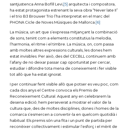
santjustenca Anna Bofill Levi,
[5]
arquitecta i compositora,
ha estat protagonista estrenant la seva obra “Never late II”
i el trio B3 Brouwer Trio l’ha interpretat en el marc del
PHONA Cicle de Noves Músiques de Mallorca.
[6]
La música, un art que s’expressa mitjançant la combinació
de sons, tenint com a elements constitutius la melodia,
l’harmonia, el ritme i el timbre. La música, on, com passa
amb moltes altres expressions culturals, les dones hem
estat invisibles. Per això, des del CECBLL continuem amb
l’afany de no deixar passar cap oportunitat per cercar,
estudiar i difondre tota mena de coneixement i fer visible
tot allò que ha estat ignorat.
I per continuar fent visible allò que potser es veu poc, com
cada dos anys el Centre convoca els Premis de
Reconeixement Cultural. Aquest any en celebrarem la
desena edició; hem perseverat a mostrar el valor de la
cultura que, des de moltes disciplines, dones i homes de la
comarca s’esmercen a convertir-la en quelcom quotidià i
habitual. Els premis són una fita i un punt de partida per
reconèixer col·lectivament i estimular l’esforç i el mèrit de