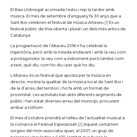
El Baix Llobregat acomiada l’estiu i rep la tardor amb
música. El mes de setembre d’enguany fa 30 anys que a
Sant Boi celebren el festival de música
Altaveu
.
[1]
És un
festival públic de línia oberta i plural i un dels més antics de
Catalunya.
La programació de l’Altaveu 2018 n’ha celebrat la
trajectòria, però amb la mirada endavant i amb la veu com
a protagonista: la veu com a instrument però també com
a text, què diu, com ho diu i per què ho diu.
L’Altaveu és un festival que aposta per la música en
directe, mostra la qualitat de la música local de Sant Boi i
de la d’arreu del territori, i ho fa amb un format de
proximitat. Les activitats han atès diferents segments de
públic i han estat diverses arreu del municipi, procurant
arribar a tothom.
El mes d’octubre prendrà el relleu de l’actualitat musical a
la comarca el Festival Esperanzah.
[2]
Aquest certamen
sorgeix del món associatiu quan, el 2007, un grup de