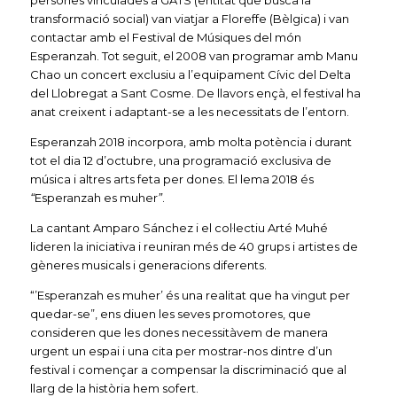
persones vinculades a GATS (entitat que busca la
transformació social) van viatjar a Floreffe (Bèlgica) i van
contactar amb el Festival de Músiques del món
Esperanzah. Tot seguit, el 2008 van programar amb Manu
Chao un concert exclusiu a l’equipament Cívic del Delta
del Llobregat a Sant Cosme. De llavors ençà, el festival ha
anat creixent i adaptant-se a les necessitats de l’entorn.
Esperanzah 2018 incorpora, amb molta potència i durant
tot el dia 12 d’octubre, una programació exclusiva de
música i altres arts feta per dones. El lema 2018 és
“
Esperanzah es muher
”
.
La cantant Amparo Sánchez i el col·lectiu Arté Muhé
lideren la iniciativa i reuniran més de 40 grups i artistes de
gèneres musicals i generacions diferents.
“’Esperanzah es muher’ és una realitat que ha vingut per
quedar-se”, ens diuen les seves promotores, que
consideren que les dones necessitàvem de manera
urgent un espai i una cita per mostrar-nos dintre d’un
festival i començar a compensar la discriminació que al
llarg de la història hem sofert.