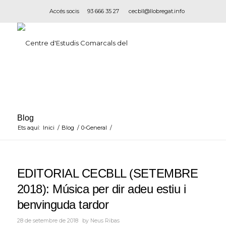
Accés socis
93 666 35 27
cecbll@llobregat.info
Blog
Ets aquí:
Inici
/
Blog
/
0-General
/
EDITORIAL CECBLL (SETEMBRE
2018): Música per dir adeu estiu i
benvinguda tardor
28 de setembre de 2018
by
Neus Ribas