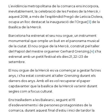
L’evidència metropolitana de la comarca ens incorpora,
inevitablement, la celebració de les Festes de la Mercè, i
aquest 2018, a més de l’esplèndid Pregó de Leticia Dolera,
ocupa un lloc destacat la inauguració de l’Orgue
[3]
de la
Basílica de la Mercè.
Barcelona ha estrenat el seu nou orgue, un instrument
monumental que omple un buit en el panorama musical
de la ciutat. El nou orgue de la Mercè, construït pel taller
del Papiol del mestre orguener Gerhard Grenzing,
[4]
s’ha
estrenat amb un petit festival els dies 21, 22 i 23 de
setembre.
El nou orgue de la Mercè es va començar a gestar fa tres
anys, i s’ha estat construint al taller Grenzing durant els
darrers dos anys. Amb ell es vol recuperar el paper
capdavanter que la basílica de la Mercè va tenir durant
segles com a focus cultural.
Ens traslladem a les Balears i, seguint el fil
d’esdeveniments i de persones protagonistes de la
comarca, durant aquest final d’estiu i inici de tardor la