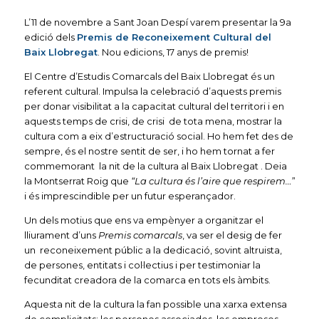
L’11 de novembre a Sant Joan Despí varem presentar la 9a
edició dels
Premis de Reconeixement Cultural del
Baix Llobregat
. Nou edicions, 17 anys de premis!
El Centre d’Estudis Comarcals del Baix Llobregat és un
referent cultural. Impulsa la celebració d’aquests premis
per donar visibilitat a la capacitat cultural del territori i en
aquests temps de crisi, de crisi de tota mena, mostrar la
cultura com a eix d’estructuració social. Ho hem fet des de
sempre, és el nostre sentit de ser, i ho hem tornat a fer
commemorant la nit de la cultura al Baix Llobregat . Deia
la Montserrat Roig que
“La cultura és l’aire que respirem…”
i és imprescindible per un futur esperançador.
Un dels motius que ens va empènyer a organitzar el
lliurament d’uns
Premis comarcals
, va ser el desig de fer
un reconeixement públic a la dedicació, sovint altruista,
de persones, entitats i col·lectius i per testimoniar la
fecunditat creadora de la comarca en tots els àmbits.
Aquesta nit de la cultura la fan possible una xarxa extensa