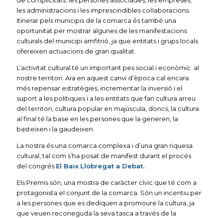
de complicitats; les persones associades, les empreses,
les administracions i les imprescindibles col·laboracions.
Itinerar pels municipis de la comarca és també una
oportunitat per mostrar algunes de les manifestacions
culturals del municipi amfitrió, ja que entitats i grups locals
ofereixen actuacions de gran qualitat.
L’activitat cultural té un important pes social i econòmic al
nostre territori. Ara en aquest canvi d’època cal encara
més repensar estratègies, incrementar la inversió i el
suport a les polítiques i a les entitats que fan cultura arreu
del territori, cultura popular en majúscula, doncs, la cultura
al final té la base en les persones que la generen, la
basteixen i la gaudeixen.
La nostra és una comarca complexa i d’una gran riquesa
cultural, tal com s’ha posat de manifest durant el procés
del congrés
El Baix Llobregat a Debat.
Els Premis són, una mostra de caràcter cívic que té com a
protagonista el conjunt de la comarca. Són un incentiu per
a les persones que es dediquen a promoure la cultura, ja
que veuen reconeguda la seva tasca a través de la