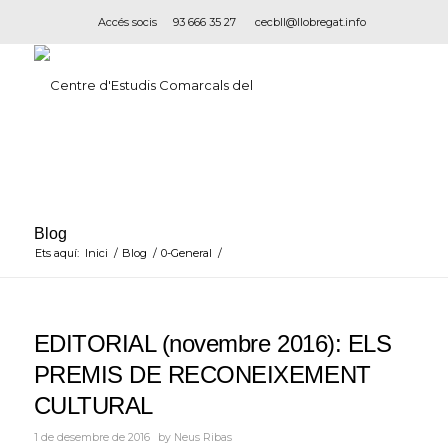
Accés socis
93 666 35 27
cecbll@llobregat.info
Blog
Ets aquí:
Inici
/
Blog
/
0-General
/
EDITORIAL (novembre 2016): ELS
PREMIS DE RECONEIXEMENT
CULTURAL
1 de desembre de 2016
by
Neus Ribas