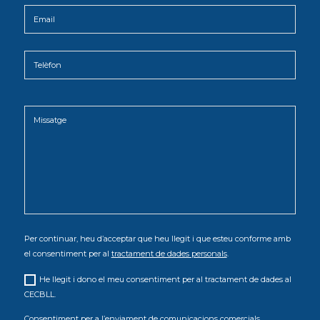
Per continuar, heu d’acceptar que heu llegit i que esteu conforme amb
el consentiment per al
tractament de dades personals
.
He llegit i dono el meu consentiment per al tractament de dades al
CECBLL.
Consentiment per a
l’enviament de comunicacions comercials
.