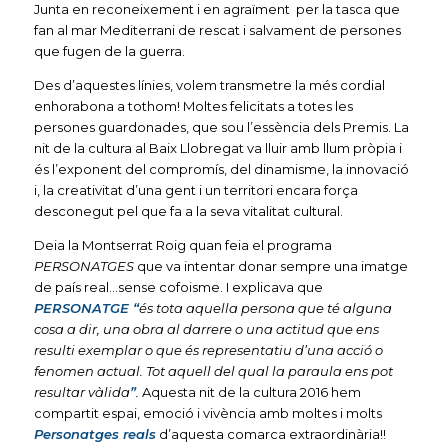
Junta en reconeixement i en agraïment per la tasca que
fan al mar Mediterrani de rescat i salvament de persones
que fugen de la guerra.
Des d’aquestes línies, volem transmetre la més cordial
enhorabona a tothom! Moltes felicitats a totes les
persones guardonades, que sou l’essència dels Premis. La
nit de la cultura al Baix Llobregat va lluir amb llum pròpia i
és l’exponent del compromís, del dinamisme, la innovació
i, la creativitat d’una gent i un territori encara força
desconegut pel que fa a la seva vitalitat cultural.
Deia la Montserrat Roig quan feia el programa
PERSONATGES
que va intentar donar sempre una imatge
de país real…sense cofoisme. I explicava que
PERSONATGE “
és tota aquella persona que té alguna
cosa a dir, una obra al darrere o una actitud que ens
resulti exemplar o que és representatiu d’una acció o
fenomen actual. Tot aquell del qual la paraula ens pot
resultar vàlida
”
.
Aquesta nit de la cultura 2016 hem
compartit espai, emoció i vivència amb moltes i molts
Personatges reals
d’aquesta comarca extraordinària!!