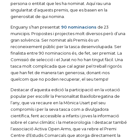
persona o entitat que les ha nominat. Aquí rau una
singularitat d’aquests premis, que es basen en la
generositat de qui nomina.
Enguany s’han presentat
90 nominacions
de 23
municipis. Propostes i projectes molt diversos però d’una
gran solvència. Ser nominat als Premis és un
reconeixement públic per la tasca desenvolupada. Ser
finalista entre 90 nominacions és, de fet, ser premiat. La
Comissió de selecció i el Jurat no ho han tingut fàcil. Una
tasca molt complicada que cal agrair pel treball rigorós
que han fet de manera tan generosa, donant-nos
quelcom que no poden recuperar, el seu temps!
Destacar d’aquesta edició la participació en la votació
popular per escollir la Personalitat Baixllobregatina de
l’any, que va recaure en la Mònica Usart pel seu
compromís i per la seva tasca com a divulgadora
científica, fent accessible a infants i joves la informació
sobre el canvi climàtic i la meteorologia. I destacar també
l’associació Activa Open Arms, que va rebre el Premi
Centre d’Estudis Comarcals que atorga directament la