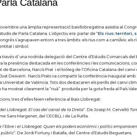
Parla Catalana
e novembre una àmplia representació baixllobregatina assistia al Congr
udis de Parla Catalana. L’objectiu era parlar de “
Els rius: territori, 
ongrés s’agrupaven entorn a tres àmbits: els rius com a camí/eix; els r
entitat i símbol.
à a través d’ una nodrida delegació del Centre d’Estudis Comarcals del 
va la presència destacada en les conferències i les comunicacions, co
at de Barcelona, Narcís Prat i el biòleg de l’Oficina Catalana del canvi
 Just Desvern. Narcís Prats va compartir la conferència inaugural amb 
 Universitat de València. Tots dos destacaren els perills del canvi climà
ha mostrat clarament la “riuà” produïda per la gota freda al País Vale
ns, tres d’elles feien referència al Baix Llobregat:
del Llobregat. El cas del canal de la Dreta
”. De Josep M. Cervelló Torr
aume Sans Margenet, del CECBLL i de La Rutlla.
re l’Ebre i el Llobregat. Quan els poders econòmic i polític emparave
 públic
”. De Jordi Fortuny i Batalla, del Centre d’Estudis Beguetans.