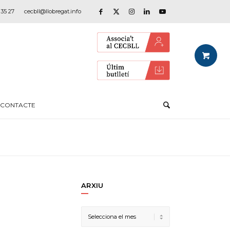
 35 27
cecbll@llobregat.info
CONTACTE
ARXIU