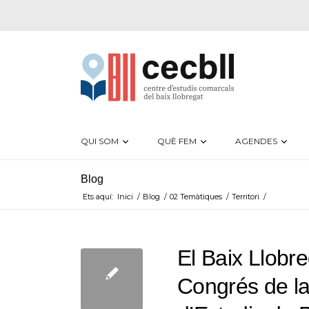
QUI SOM
QUÈ FEM
AGENDES
Blog
Ets aquí:
Inici
/
Blog
/
02 Temàtiques
/
Territori
/
El Baix Llobr
Congrés de l