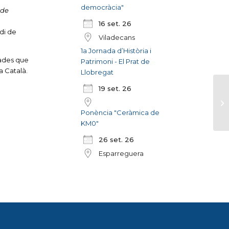
democràcia"
 de
16 set. 26
di de
Viladecans
1a Jornada d’Història i
iades que
Patrimoni - El Prat de
a Català.
Llobregat
19 set. 26
Ponència "Ceràmica de
KM0"
26 set. 26
Esparreguera