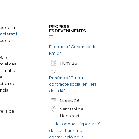
PROPERS
és de la
ESDEVENIMENTS
societat i
ius com a
Exposició "Ceràmica de
km 0"
Baix
1 juny 26
m el cas
 climàtic
el
Ponència "El nou
tic i del
contracte social en l'era
ncià.
de la IA"
14 set. 26
Sant Boi de
ella del
Llobregat
Taula rodona "L’aportació
n
dels cristians a la
construcció de la