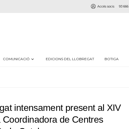
Accés socis
93 666
COMUNICACIÓ
EDICIONS DEL LLOBREGAT
BOTIGA
egat intensament present al XIV
a Coordinadora de Centres