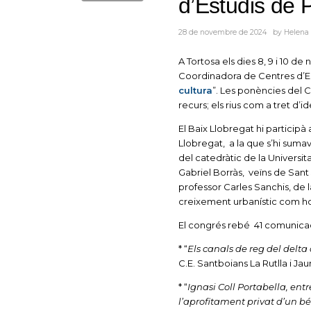
d’Estudis de 
28 de novembre de 2024
by
Helena
A Tortosa els dies 8, 9 i 10 d
Coordinadora de Centres d’Est
cultura
”. Les ponències del C
recurs; els rius com a tret d’id
El Baix Llobregat hi particip
Llobregat, a la que s’hi suma
del catedràtic de la Universit
Gabriel Borràs, veïns de Sant
professor Carles Sanchis, de la
creixement urbanístic com ho 
El congrés rebé 41 comunicacio
* “
Els canals de reg del delta 
C.E. Santboians La Rutlla i J
* “
Ignasi Coll Portabella, ent
l’aprofitament privat d’un bé