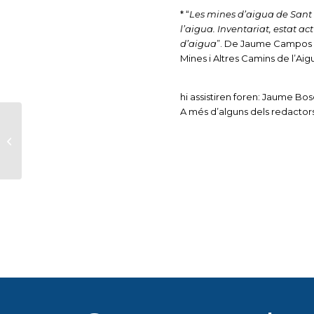
* “
Les mines d’aigua de Sant F
l’aigua. Inventariat, estat ac
d’aigua
”. De Jaume Campos Ma
Mines i Altres Camins de l’Aig
hi assistiren foren: Jaume Bo
A més d’alguns dels redactor
CCOO
commemora els
60è aniversari de la
seva creació al Baix
Llobregat