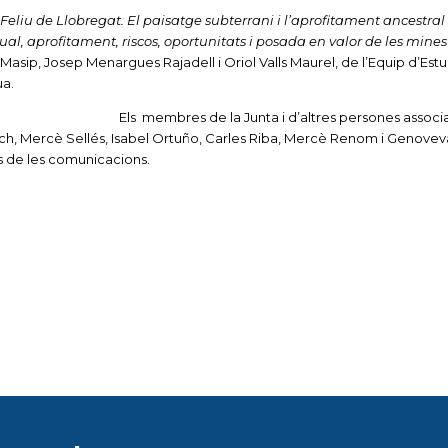
eliu de Llobregat. El paisatge subterrani i l’aprofitament ancestral
tual, aprofitament, riscos, oportunitats i posada en valor de les mines
sip, Josep Menargues Rajadell i Oriol Valls Maurel, de l’Equip d’Estu
ua.
Els membres de la Junta i d’altres persones assoc
sch, Mercè Sellés, Isabel Ortuño, Carles Riba, Mercè Renom i Genovev
s de les comunicacions.