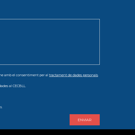
orme amb el consentiment per al
tractament de dades personals
.
dades al CECBLL.
s.