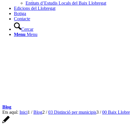
Entitats d’Estudis Locals del Baix Llobregat
Edicions del Llobregat
Botiga
Contacte
Cercar
Menu
Menu
Blog
Ets aquí:
Inici
1
/
Blog
2
/
03 Distinció per municipis
3
/
00 Baix Llobre