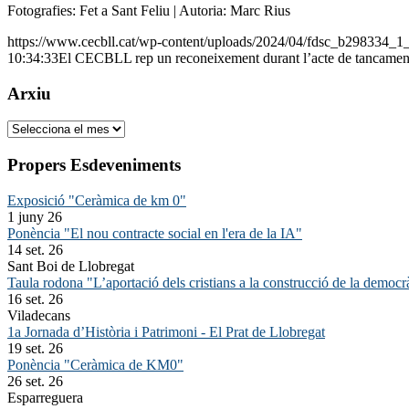
Fotografies: Fet a Sant Feliu | Autoria: Marc Rius
https://www.cecbll.cat/wp-content/uploads/2024/04/fdsc_b298334_1_
10:34:33
El CECBLL rep un reconeixement durant l’acte de tancamen
Arxiu
Arxiu
Propers Esdeveniments
Exposició "Ceràmica de km 0"
1 juny 26
Ponència "El nou contracte social en l'era de la IA"
14 set. 26
Sant Boi de Llobregat
Taula rodona "L’aportació dels cristians a la construcció de la democr
16 set. 26
Viladecans
1a Jornada d’Història i Patrimoni - El Prat de Llobregat
19 set. 26
Ponència "Ceràmica de KM0"
26 set. 26
Esparreguera