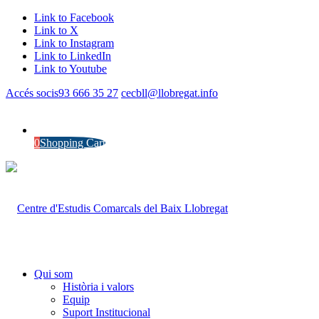
Link to Facebook
Link to X
Link to Instagram
Link to LinkedIn
Link to Youtube
Accés socis
93 666 35 27
cecbll@llobregat.info
0
Shopping Cart
Qui som
Història i valors
Equip
Suport Institucional