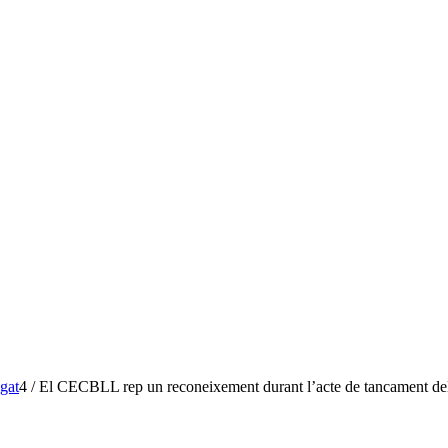
gat
4
/
El CECBLL rep un reconeixement durant l’acte de tancament del 