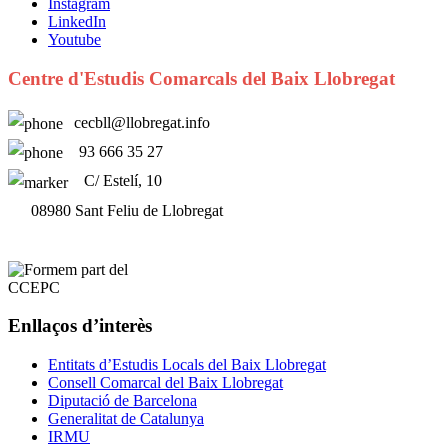
Instagram
LinkedIn
Youtube
Centre d'Estudis Comarcals del Baix Llobregat
cecbll@llobregat.info
93 666 35 27
C/ Estelí, 10
08980 Sant Feliu de Llobregat
Enllaços d’interès
Entitats d’Estudis Locals del Baix Llobregat
Consell Comarcal del Baix Llobregat
Diputació de Barcelona
Generalitat de Catalunya
IRMU