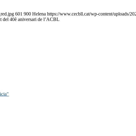
red.jpg
601
900
Helena
https://www.cecbll.cat/wp-content/uploads/20
t del 40è aniversari de l’ACBL
àcia"