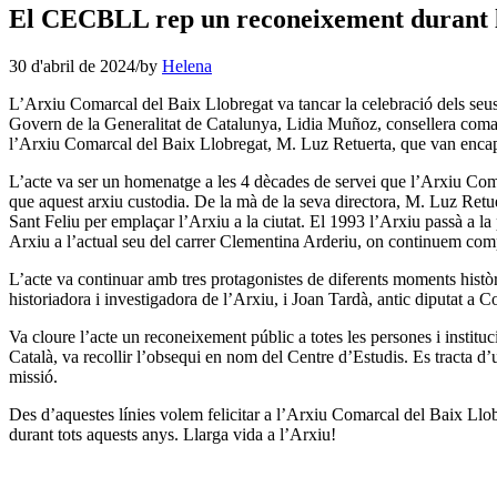
El CECBLL rep un reconeixement durant l’
30 d'abril de 2024
/
by
Helena
L’Arxiu Comarcal del Baix Llobregat va tancar la celebració dels seus 
Govern de la Generalitat de Catalunya, Lidia Muñoz, consellera comarc
l’Arxiu Comarcal del Baix Llobregat, M. Luz Retuerta, que van encap
L’acte va ser un homenatge a les 4 dècades de servei que l’Arxiu Coma
que aquest arxiu custodia. De la mà de la seva directora, M. Luz Retue
Sant Feliu per emplaçar l’Arxiu a la ciutat. El 1993 l’Arxiu passà 
Arxiu a l’actual seu del carrer Clementina Arderiu, on continuem compar
L’acte va continuar amb tres protagonistes de diferents moments hist
historiadora i investigadora de l’Arxiu, i Joan Tardà, antic diputat a C
Va cloure l’acte un reconeixement públic a totes les persones i instit
Català, va recollir l’obsequi en nom del Centre d’Estudis. Es tracta d
missió.
Des d’aquestes línies volem felicitar a l’Arxiu Comarcal del Baix Llobr
durant tots aquests anys. Llarga vida a l’Arxiu!