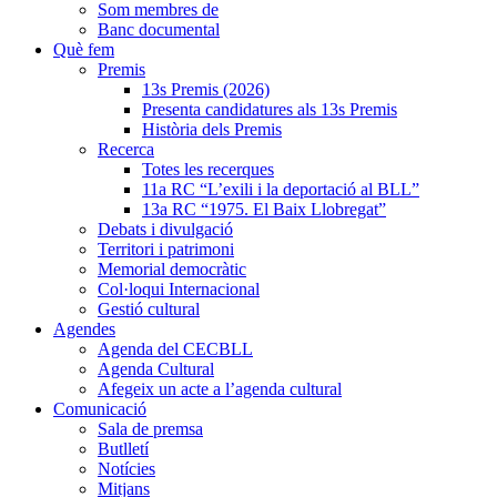
Som membres de
Banc documental
Què fem
Premis
13s Premis (2026)
Presenta candidatures als 13s Premis
Història dels Premis
Recerca
Totes les recerques
11a RC “L’exili i la deportació al BLL”
13a RC “1975. El Baix Llobregat”
Debats i divulgació
Territori i patrimoni
Memorial democràtic
Col·loqui Internacional
Gestió cultural
Agendes
Agenda del CECBLL
Agenda Cultural
Afegeix un acte a l’agenda cultural
Comunicació
Sala de premsa
Butlletí
Notícies
Mitjans