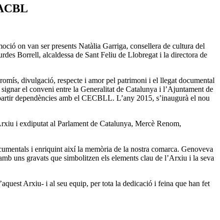
l’ACBL
oció on van ser presents Natàlia Garriga, consellera de cultura del
es Borrell, alcaldessa de Sant Feliu de Llobregat i la directora de
omís, divulgació, respecte i amor pel patrimoni i el llegat documental
 signar el conveni entre la Generalitat de Catalunya i l’Ajuntament de
ompartir dependències amb el CECBLL. L’any 2015, s’inaugurà el nou
’Arxiu i exdiputat al Parlament de Catalunya, Mercè Renom,
documentals i enriquint així la memòria de la nostra comarca. Genoveva
amb uns gravats que simbolitzen els elements clau de l’Arxiu i la seva
quest Arxiu- i al seu equip, per tota la dedicació i feina que han fet