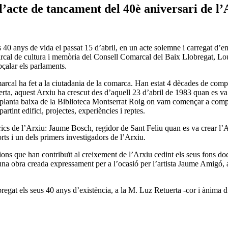
acte de tancament del 40è aniversari de 
40 anys de vida el passat 15 d’abril, en un acte solemne i carregat d’em
al de cultura i memòria del Consell Comarcal del Baix Llobregat, Lourd
çalar els parlaments.
rcal ha fet a la ciutadania de la comarca. Han estat 4 dècades de compr
rta, aquest Arxiu ha crescut des d’aquell 23 d’abril de 1983 quan es va
a la planta baixa de la Biblioteca Montserrat Roig on vam començar a c
tint edifici, projectes, experiències i reptes.
òrics de l’Arxiu: Jaume Bosch, regidor de Sant Feliu quan es va crear l
orts i un dels primers investigadors de l’Arxiu.
ucions que han contribuït al creixement de l’Arxiu cedint els seus fons 
’una obra creada expressament per a l’ocasió per l’artista Jaume Amigó, 
egat els seus 40 anys d’existència, a la M. Luz Retuerta -cor i ànima d’a