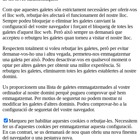
Com que aquestes galetes són estrictament necessàries per oferir-vos
el lloc web, rebutjar-les afectarà el funcionament del nostre lloc.
Sempre podeu bloquejar o eliminar les galetes canviant la
configuració del vostre navegador i forçant el bloqueig de totes les
galetes d'aquest lloc web. Però això sempre us demanarà que
accepteu o rebutgeu les galetes quan torneu a visitar el nostre lloc.
Respectem totalment si voleu rebutjar les galetes, però per evitar
demanar-vos-ho una i altra vegada, permeteu-nos emmagatzemar
una galeta per això. Podeu desactivar-vos en qualsevol moment o
optar per altres galetes per obtenir una millor experiència. Si
rebutgeu les galetes, eliminarem totes les galetes establertes al nostre
domini.
Us proporcionem una llista de galetes emmagatzemades al vostre
ordinador al nostre domini perquè pugueu comprovar què hem
emmagatzemat. Per motius de seguretat no podem mostrar ni
modificar les galetes d'altres dominis. Podeu comprovar-ho a la
configuració de seguretat del vostre navegador.
Marqueu per habilitar aquestes cookies o rebutjar-les. Necessitem
fer us d'aquestes cookies per emmagatzemar aquesta configuració.
En cas contrari, se us demanarà de nou quan obriu una nova finestra
del navegador o una pestanya nova.