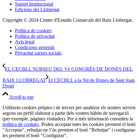
Suport Institucional
Edicions del Llobregat
Copyright © 2024 Centre d'Estudis Comarcals del Baix Llobregat.
Política de cookies
Política de privacitat
Avís legal
Condicions generals
Privacitat xarxes socials
EL CECBLL SUBSEU DEL Vè CONGRÉS DE DONES DEL
BAIX LLOBREGAT
El CECBLL a la Nit de Dones de Sant Joan
Despí
Scroll to top
Utilitzem cookies pròpies i de tercers per analitzar els nostres serveis
segons un perfil elaborat a partir dels vostres hàbits de navegació
(per exemple, pàgines visitades). Per a més informació consulteu la
política de cookies
. Podeu acceptar totes les cookies prement el botó
"Acceptar", rebutjar-ne l’ús prement el botó "Rebutjar" i configurar-
les prement el botó "Configurar".