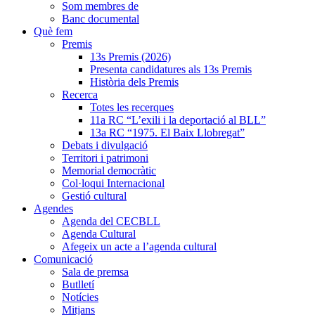
Som membres de
Banc documental
Què fem
Premis
13s Premis (2026)
Presenta candidatures als 13s Premis
Història dels Premis
Recerca
Totes les recerques
11a RC “L’exili i la deportació al BLL”
13a RC “1975. El Baix Llobregat”
Debats i divulgació
Territori i patrimoni
Memorial democràtic
Col·loqui Internacional
Gestió cultural
Agendes
Agenda del CECBLL
Agenda Cultural
Afegeix un acte a l’agenda cultural
Comunicació
Sala de premsa
Butlletí
Notícies
Mitjans