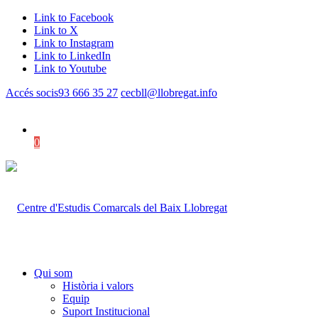
Link to Facebook
Link to X
Link to Instagram
Link to LinkedIn
Link to Youtube
Accés socis
93 666 35 27
cecbll@llobregat.info
0
Shopping Cart
Qui som
Història i valors
Equip
Suport Institucional