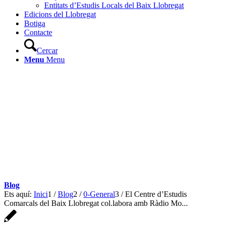
Entitats d’Estudis Locals del Baix Llobregat
Edicions del Llobregat
Botiga
Contacte
Cercar
Menu
Menu
Blog
Ets aquí:
Inici
1
/
Blog
2
/
0-General
3
/
El Centre d’Estudis
Comarcals del Baix Llobregat col.labora amb Ràdio Mo...