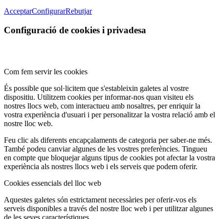
Acceptar
Configurar
Rebutjar
Configuració de cookies i privadesa
Com fem servir les cookies
És possible que sol·licitem que s'estableixin galetes al vostre
dispositiu. Utilitzem cookies per informar-nos quan visiteu els
nostres llocs web, com interactueu amb nosaltres, per enriquir la
vostra experiència d'usuari i per personalitzar la vostra relació amb el
nostre lloc web.
Feu clic als diferents encapçalaments de categoria per saber-ne més.
També podeu canviar algunes de les vostres preferències. Tingueu
en compte que bloquejar alguns tipus de cookies pot afectar la vostra
experiència als nostres llocs web i els serveis que podem oferir.
Cookies essencials del lloc web
Aquestes galetes són estrictament necessàries per oferir-vos els
serveis disponibles a través del nostre lloc web i per utilitzar algunes
de les seves característiques.