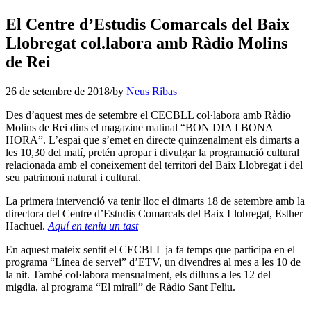
El Centre d’Estudis Comarcals del Baix
Llobregat col.labora amb Ràdio Molins
de Rei
26 de setembre de 2018
/
by
Neus Ribas
Des d’aquest mes de setembre el CECBLL col·labora amb Ràdio
Molins de Rei dins el magazine matinal “BON DIA I BONA
HORA”. L’espai que s’emet en directe quinzenalment els dimarts a
les 10,30 del matí, pretén apropar i divulgar la programació cultural
relacionada amb el coneixement del territori del Baix Llobregat i del
seu patrimoni natural i cultural.
La primera intervenció va tenir lloc el dimarts 18 de setembre amb la
directora del Centre d’Estudis Comarcals del Baix Llobregat, Esther
Hachuel.
Aquí en teniu un tast
En aquest mateix sentit el CECBLL ja fa temps que participa en el
programa “Línea de servei” d’ETV, un divendres al mes a les 10 de
la nit. També col·labora mensualment, els dilluns a les 12 del
migdia, al programa “El mirall” de Ràdio Sant Feliu.