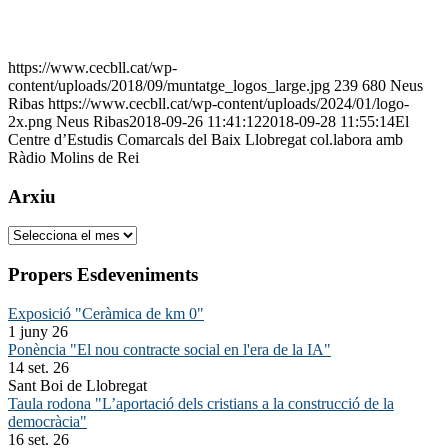
https://www.cecbll.cat/wp-
content/uploads/2018/09/muntatge_logos_large.jpg
239
680
Neus
Ribas
https://www.cecbll.cat/wp-content/uploads/2024/01/logo-
2x.png
Neus Ribas
2018-09-26 11:41:12
2018-09-28 11:55:14
El
Centre d’Estudis Comarcals del Baix Llobregat col.labora amb
Ràdio Molins de Rei
Arxiu
Arxiu
Propers Esdeveniments
Exposició "Ceràmica de km 0"
1 juny 26
Ponència "El nou contracte social en l'era de la IA"
14 set. 26
Sant Boi de Llobregat
Taula rodona "L’aportació dels cristians a la construcció de la
democràcia"
16 set. 26