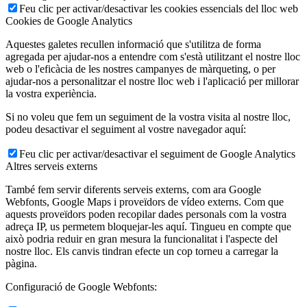
Feu clic per activar/desactivar les cookies essencials del lloc web
Cookies de Google Analytics
Aquestes galetes recullen informació que s'utilitza de forma
agregada per ajudar-nos a entendre com s'està utilitzant el nostre lloc
web o l'eficàcia de les nostres campanyes de màrqueting, o per
ajudar-nos a personalitzar el nostre lloc web i l'aplicació per millorar
la vostra experiència.
Si no voleu que fem un seguiment de la vostra visita al nostre lloc,
podeu desactivar el seguiment al vostre navegador aquí:
Feu clic per activar/desactivar el seguiment de Google Analytics
Altres serveis externs
També fem servir diferents serveis externs, com ara Google
Webfonts, Google Maps i proveïdors de vídeo externs. Com que
aquests proveïdors poden recopilar dades personals com la vostra
adreça IP, us permetem bloquejar-les aquí. Tingueu en compte que
això podria reduir en gran mesura la funcionalitat i l'aspecte del
nostre lloc. Els canvis tindran efecte un cop torneu a carregar la
pàgina.
Configuració de Google Webfonts: