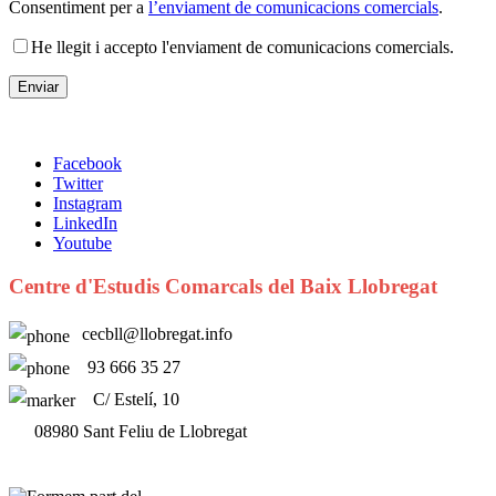
Consentiment per a
l’enviament de comunicacions comercials
.
He llegit i accepto l'enviament de comunicacions comercials.
Facebook
Twitter
Instagram
LinkedIn
Youtube
Centre d'Estudis Comarcals del Baix Llobregat
cecbll@llobregat.info
93 666 35 27
C/ Estelí, 10
08980 Sant Feliu de Llobregat