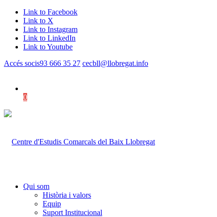
Link to Facebook
Link to X
Link to Instagram
Link to LinkedIn
Link to Youtube
Accés socis
93 666 35 27
cecbll@llobregat.info
0
Shopping Cart
Qui som
Història i valors
Equip
Suport Institucional