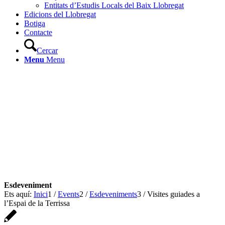
Entitats d’Estudis Locals del Baix Llobregat
Edicions del Llobregat
Botiga
Contacte
Cercar
Menu
Menu
Ets aquí:
Inici
1
/
Events
2
/
Esdeveniments
3
/
Visites guiades a
l’Espai de la Terrissa