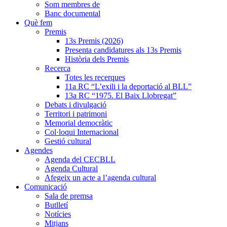
Som membres de
Banc documental
Què fem
Premis
13s Premis (2026)
Presenta candidatures als 13s Premis
Història dels Premis
Recerca
Totes les recerques
11a RC “L’exili i la deportació al BLL”
13a RC “1975. El Baix Llobregat”
Debats i divulgació
Territori i patrimoni
Memorial democràtic
Col·loqui Internacional
Gestió cultural
Agendes
Agenda del CECBLL
Agenda Cultural
Afegeix un acte a l’agenda cultural
Comunicació
Sala de premsa
Butlletí
Notícies
Mitjans