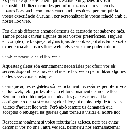
És possible que sol·licitem que s'estableixin galetes al vostre
dispositiu. Utilitzem cookies per informar-nos quan visiteu els
nostres llocs web, com interactueu amb nosaltres, per enriquir la
vostra experiència d'usuari i per personalitzar la vostra relació amb el
nostre lloc web.
Feu clic als diferents encapçalaments de categoria per saber-ne més.
També podeu canviar algunes de les vostres preferències. Tingueu
en compte que bloquejar alguns tipus de cookies pot afectar la vostra
experiència als nostres llocs web i els serveis que podem oferir.
Cookies essencials del lloc web
Aquestes galetes són estrictament necessàries per oferir-vos els
serveis disponibles a través del nostre lloc web i per utilitzar algunes
de les seves característiques.
Com que aquestes galetes són estrictament necessàries per oferir-vos
el lloc web, rebutjar-les afectarà el funcionament del nostre lloc.
Sempre podeu bloquejar o eliminar les galetes canviant la
configuració del vostre navegador i forçant el bloqueig de totes les
galetes d'aquest lloc web. Però això sempre us demanarà que
accepteu o rebutgeu les galetes quan torneu a visitar el nostre lloc.
Respectem totalment si voleu rebutjar les galetes, però per evitar
demanar-vos-ho una i altra vegada, permeteu-nos emmagatzemar