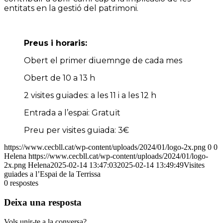
entitats en la gestió del patrimoni.
Preus i horaris:
Obert el primer diuemnge de cada mes
Obert de 10 a 13 h
2 visites guiades: a les 11 i a les 12 h
Entrada a l’espai: Gratuït
Preu per visites guiada: 3€
https://www.cecbll.cat/wp-content/uploads/2024/01/logo-2x.png
0
0
Helena
https://www.cecbll.cat/wp-content/uploads/2024/01/logo-
2x.png
Helena
2025-02-14 13:47:03
2025-02-14 13:49:49
Visites
guiades a l’Espai de la Terrissa
0
respostes
Deixa una resposta
Vols unir-te a la conversa?