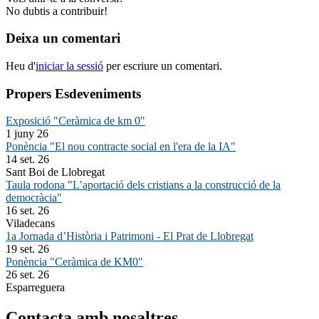
No dubtis a contribuir!
Deixa un comentari
Heu d'
iniciar la sessió
per escriure un comentari.
Propers Esdeveniments
Exposició "Ceràmica de km 0"
1 juny 26
Ponència "El nou contracte social en l'era de la IA"
14 set. 26
Sant Boi de Llobregat
Taula rodona "L’aportació dels cristians a la construcció de la
democràcia"
16 set. 26
Viladecans
1a Jornada d’Història i Patrimoni - El Prat de Llobregat
19 set. 26
Ponència "Ceràmica de KM0"
26 set. 26
Esparreguera
Contacta amb nosaltres