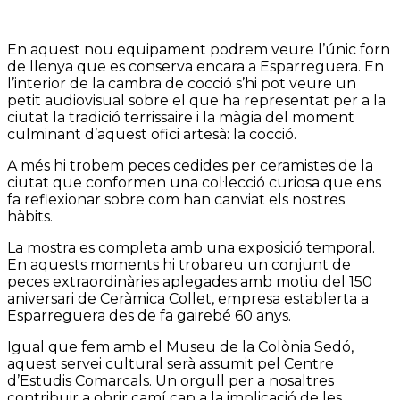
En aquest nou equipament podrem veure l’únic forn
de llenya que es conserva encara a Esparreguera. En
l’interior de la cambra de cocció s’hi pot veure un
petit audiovisual sobre el que ha representat per a la
ciutat la tradició terrissaire i la màgia del moment
culminant d’aquest ofici artesà: la cocció.
A més hi trobem peces cedides per ceramistes de la
ciutat que conformen una col·lecció curiosa que ens
fa reflexionar sobre com han canviat els nostres
hàbits.
La mostra es completa amb una exposició temporal.
En aquests moments hi trobareu un conjunt de
peces extraordinàries aplegades amb motiu del 150
aniversari de Ceràmica Collet, empresa establerta a
Esparreguera des de fa gairebé 60 anys.
Igual que fem amb el Museu de la Colònia Sedó,
aquest servei cultural serà assumit pel Centre
d’Estudis Comarcals. Un orgull per a nosaltres
contribuir a obrir camí cap a la implicació de les