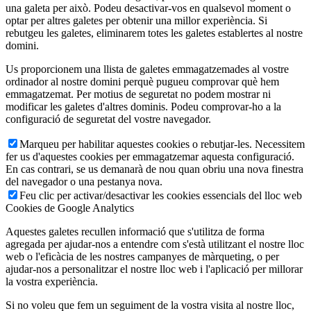
una galeta per això. Podeu desactivar-vos en qualsevol moment o
optar per altres galetes per obtenir una millor experiència. Si
rebutgeu les galetes, eliminarem totes les galetes establertes al nostre
domini.
Us proporcionem una llista de galetes emmagatzemades al vostre
ordinador al nostre domini perquè pugueu comprovar què hem
emmagatzemat. Per motius de seguretat no podem mostrar ni
modificar les galetes d'altres dominis. Podeu comprovar-ho a la
configuració de seguretat del vostre navegador.
Marqueu per habilitar aquestes cookies o rebutjar-les. Necessitem
fer us d'aquestes cookies per emmagatzemar aquesta configuració.
En cas contrari, se us demanarà de nou quan obriu una nova finestra
del navegador o una pestanya nova.
Feu clic per activar/desactivar les cookies essencials del lloc web
Cookies de Google Analytics
Aquestes galetes recullen informació que s'utilitza de forma
agregada per ajudar-nos a entendre com s'està utilitzant el nostre lloc
web o l'eficàcia de les nostres campanyes de màrqueting, o per
ajudar-nos a personalitzar el nostre lloc web i l'aplicació per millorar
la vostra experiència.
Si no voleu que fem un seguiment de la vostra visita al nostre lloc,