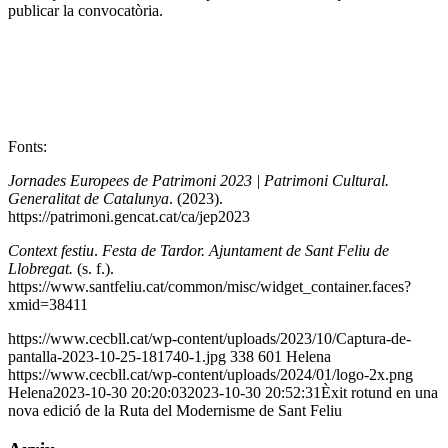
publicar la convocatòria.
Fonts:
Jornades Europees de Patrimoni 2023 | Patrimoni Cultural.
Generalitat de Catalunya
. (2023).
https://patrimoni.gencat.cat/ca/jep2023
Context festiu
.
Festa de Tardor. Ajuntament de Sant Feliu de
Llobregat.
(s. f.).
https://www.santfeliu.cat/common/misc/widget_container.faces?
xmid=38411
https://www.cecbll.cat/wp-content/uploads/2023/10/Captura-de-
pantalla-2023-10-25-181740-1.jpg
338
601
Helena
https://www.cecbll.cat/wp-content/uploads/2024/01/logo-2x.png
Helena
2023-10-30 20:20:03
2023-10-30 20:52:31
Èxit rotund en una
nova edició de la Ruta del Modernisme de Sant Feliu