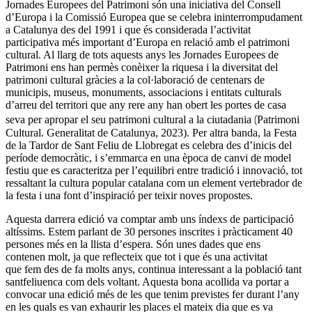
Jornades Europees del Patrimoni són una iniciativa del Consell
d’Europa i la Comissió Europea que se celebra ininterrompudament
a Catalunya des del 1991 i que és considerada l’activitat
participativa més important d’Europa en relació amb el patrimoni
cultural. Al llarg de tots aquests anys les Jornades Europees de
Patrimoni ens han permès conèixer la riquesa i la diversitat del
patrimoni cultural gràcies a la col·laboració de centenars de
municipis, museus, monuments, associacions i entitats culturals
d’arreu del territori que any rere any han obert les portes de casa
(
seva per apropar el seu patrimoni cultural a la ciutadania
Patrimoni
Cultural. Generalitat de Catalunya, 2023). Per altra banda, la Festa
de la Tardor de Sant Feliu de Llobregat es celebra des d’inicis del
període democràtic, i s’emmarca en una època de canvi de model
festiu que es caracteritza per l’equilibri entre tradició i innovació, tot
ressaltant la cultura popular catalana com un element vertebrador de
la festa i una font d’inspiració per teixir noves propostes.
Aquesta darrera edició va comptar amb uns índexs de participació
altíssims. Estem parlant de 30 persones inscrites i pràcticament 40
persones més en la llista d’espera. Són unes dades que ens
contenen molt, ja que reflecteix que tot i que és una activitat
que fem des de fa molts anys, continua interessant a la població tant
santfeliuenca com dels voltant. Aquesta bona acollida va portar a
convocar una edició més de les que tenim previstes fer durant l’any
en les quals es van exhaurir les places el mateix dia que es va