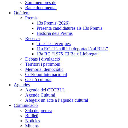
Som membres de
Banc documental
Què fem
Premis
13s Premis (2026)
Presenta candidatures als 13s Premis
Història dels Premis
Recerca
Totes les recerques
11a RC “L’exili i la deportació al BLL”
13a RC “1975. El Baix Llobregat”
Debats i divulgació
Territori i patrimoni
Memorial democràtic
Col·loqui Internacional
Gestió cultural
Agendes
Agenda del CECBLL
Agenda Cultural
Afegeix un acte a l’agenda cultural
Comunicació
Sala de premsa
Butlletí
Notícies
Mitjans