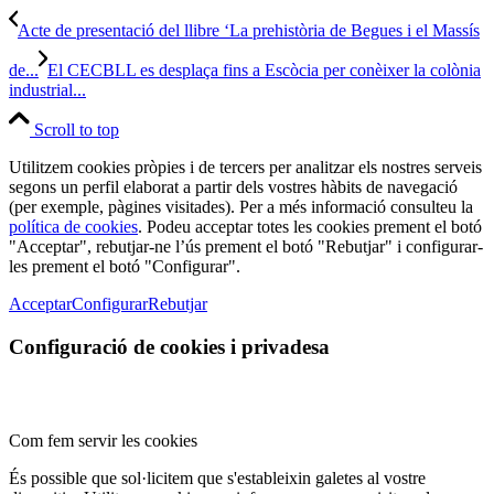
Acte de presentació del llibre ‘La prehistòria de Begues i el Massís
de...
El CECBLL es desplaça fins a Escòcia per conèixer la colònia
industrial...
Scroll to top
Utilitzem cookies pròpies i de tercers per analitzar els nostres serveis
segons un perfil elaborat a partir dels vostres hàbits de navegació
(per exemple, pàgines visitades). Per a més informació consulteu la
política de cookies
. Podeu acceptar totes les cookies prement el botó
"Acceptar", rebutjar-ne l’ús prement el botó "Rebutjar" i configurar-
les prement el botó "Configurar".
Acceptar
Configurar
Rebutjar
Configuració de cookies i privadesa
Com fem servir les cookies
És possible que sol·licitem que s'estableixin galetes al vostre