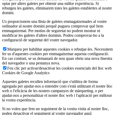
optar per altres galetes per obtenir una millor experiència. Si
rebutgeu les galetes, eliminarem totes les galetes establertes al nostre
domini.
Us proporcionem una llista de galetes emmagatzemades al vostre
ordinador al nostre domini perquè pugueu comprovar què hem
emmagatzemat. Per motius de seguretat no podem mostrar ni
modificar les galetes d'altres dominis. Podeu comprovar-ho a la
configuració de seguretat del vostre navegador.
Marqueu per habilitar aquestes cookies o rebutjar-les. Necessitem
fer us d'aquestes cookies per emmagatzemar aquesta configuració.
En cas contrari, se us demanarà de nou quan obriu una nova finestra
del navegador o una pestanya nova.
Feu clic per activar/desactivar les cookies essencials del lloc web
Cookies de Google Analytics
Aquestes galetes recullen informació que s'utilitza de forma
agregada per ajudar-nos a entendre com s'està utilitzant el nostre lloc
web o l'eficàcia de les nostres campanyes de màrqueting, o per
ajudar-nos a personalitzar el nostre lloc web i l'aplicació per millorar
la vostra experiència.
Si no voleu que fem un seguiment de la vostra visita al nostre lloc,
podeu desactivar el seguiment al vostre navegador aquí: