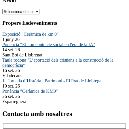
Arxiu
Arxiu
Propers Esdeveniments
Exposició "Ceràmica de km 0"
1 juny 26
Ponència "El nou contracte social en l'era de la IA"
14 set. 26
Sant Boi de Llobregat
Taula rodona "L’aportació dels cristians a la construcció de la
democràcia"
16 set. 26
Viladecans
1a Jornada d’Història i Patrimoni - El Prat de Llobregat
19 set. 26
Ponència "Ceràmica de KM0"
26 set. 26
Esparreguera
Contacta amb nosaltres