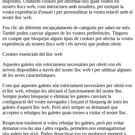
dispositiu. Utilitzem cookies per informar-nos quan visiteu els
nostres llocs web, com interactueu amb nosaltres, per enriquir la
vostra experiència d'usuari i per personalitzar la vostra relació amb el
nostre lloc web.
Feu clic als diferents encapçalaments de categoria per saber-ne més.
També podeu canviar algunes de les vostres preferències. Tingueu
en compte que bloquejar alguns tipus de cookies pot afectar la vostra
experiència als nostres llocs web i els serveis que podem oferir.
Cookies essencials del lloc web
Aquestes galetes són estrictament necessàries per oferir-vos els
serveis disponibles a través del nostre lloc web i per utilitzar algunes
de les seves característiques.
Com que aquestes galetes són estrictament necessàries per oferir-vos
el lloc web, rebutjar-les afectarà el funcionament del nostre lloc.
Sempre podeu bloquejar o eliminar les galetes canviant la
configuració del vostre navegador i forçant el bloqueig de totes les
galetes d'aquest lloc web. Però això sempre us demanarà que
accepteu o rebutgeu les galetes quan torneu a visitar el nostre lloc.
Respectem totalment si voleu rebutjar les galetes, però per evitar
demanar-vos-ho una i altra vegada, permeteu-nos emmagatzemar
una galeta per això. Podeu desactivar-vos en qualsevol moment o