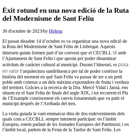
Èxit rotund en una nova edició de la Ruta
del Modernisme de Sant Feliu
30 d'octubre de 2023
/
by
Helena
El passat dissabte 14 d’octubre es va organitzar una nova edició de
la Ruta del Modernisme de Sant Feliu de Llobregat. Aquests
té
itineraris guiats formen part d’un conveni que el
CECBLL
amb
l’Ajuntament de Sant Feliu i que aposta per poder dinamitzar
posa
activitats de caràcter cultural al municipi. Durant l’itinerari, es
en valor
l’arquitectura santfeliuenca per tal de poder conèixer la
història del moment en què Sant Feliu va passar de ser a un petit
poble amb conreus a un dels màxims exportadors de fruita i verdura
del territori. Gràcies a la recerca de la Dra. Mercè Vidal i
Jansà
, ens
situem en el Sant Feliu de finals del segle XIX, i tot recorrent el Pla
de l’Eixample
coneixement
els canvis fonamentals que va patir el
municipi després de l’Arribada del tren.
La visita guiada la vam emmarcar dins de dos esdeveniments dels
quals com a
CECBLL
sempre intentem participar: en l’àmbit
Europeu, estem parlant de les Jornades Europees del Patrimoni; i en
l’àmbit local, parlem de la Festa de la Tardor de Sant Feliu. Les