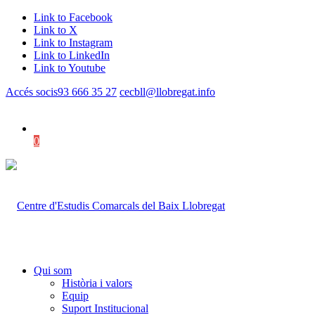
Link to Facebook
Link to X
Link to Instagram
Link to LinkedIn
Link to Youtube
Accés socis
93 666 35 27
cecbll@llobregat.info
0
Shopping Cart
Qui som
Història i valors
Equip
Suport Institucional