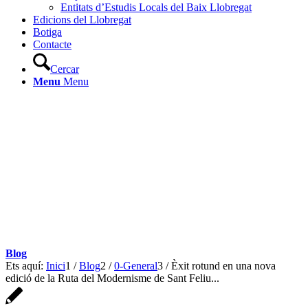
Entitats d’Estudis Locals del Baix Llobregat
Edicions del Llobregat
Botiga
Contacte
Cercar
Menu
Menu
Blog
Ets aquí:
Inici
1
/
Blog
2
/
0-General
3
/
Èxit rotund en una nova
edició de la Ruta del Modernisme de Sant Feliu...