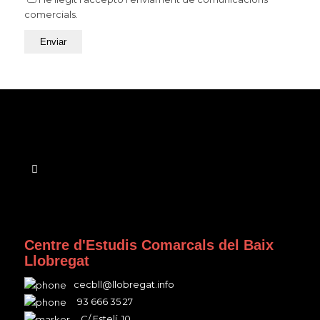
comercials.
Centre d'Estudis Comarcals del Baix
Llobregat
cecbll@llobregat.info
93 666 35 27
C/ Estelí, 10