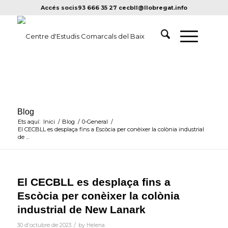
Accés socis
93 666 35 27
cecbll@llobregat.info
Blog
Ets aquí:
Inici
/
Blog
/
0-General
/
El CECBLL es desplaça fins a Escòcia per conèixer la colònia industrial
de ...
El CECBLL es desplaça fins a
Escòcia per conèixer la colònia
industrial de New Lanark
/
30 d'octubre de 2023
by
Helena