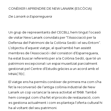
CONÈIXER I APRENDRE DE NEW LANARK (ESCÒCIA)
De Lanark a Esparreguera
Un grup de representants del CECBLL hem tingut l’ocasió
de visitar New Lanark convidats per “l’Associació per la
Defensa del Patrimoni de la Colònia Sedó i el seu Entorn”.
L’objectiu d’aquest viatge, al qual també han assistit
membres de l’Associació i del consistori d’Esparreguera,
ha estat buscar referents per a la Colònia Sedó, que té un
patrimoni excepcional i un espai museïtzat parcialment
gestionat pel Centre d’Estudis gràcies a un acord amb el
MNACTEC.
El viatge ens ha permès conèixer de primera ma com s’ha
fet la reconversió de l’antiga colònia industrial de New
Lanark un cop va tancar la seva activitat el 1968. També
hem conegut com s’ha fet el procés de restauració, com
es gestiona actualment i com es planteja l’oferta cultural hi
ha al voltant del seu patrimoni.