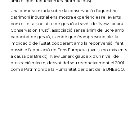
amb el que tradueixen les informacions).
Una primera mirada sobre la conservació d’aquest ric
patrimoni industrial ens mostra experiències rellevants
com el fet associatiu i de gestió a través de “New Lanark
Conservation Trust”, associació sense ànim de lucre amb
capacitat de gestió, i també que és imprescindible la
implicació de l’Estat cooperant amb la reconversió i fent
possible l’aportació de Fons Europeus (avui ja no existents
a causa del Brexit) . New Lanark gaudeix d’un nivell de
protecció màxim, derivat del seu reconeixement el 2001
com a Patrimoni de la Humanitat per part de la UNESCO.