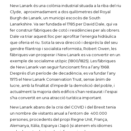
New Lanark és una colònia industrial situada a la riba del riu
Clyde, aproximadament a dos quilòmetres del Royal
Burgh de Lanark, un municipi escocès de South
Lanarkshire. Va ser fundada el 1785 per David Dale, qui va
fer construir fàbriques de cotó i residències per als obrers.
Dale va triar aquest lloc per aprofitar l’energia hidràulica
que oferia el riu. Sota la seva direcció i després la del seu
gendre filantrop i socialista reformista, Robert Owen, les
fàbriques van prosperar i New Lanark es va convertir en un
exemple de socialisme utòpic (1800/1825). Les fàbriques
de New Lanark van seguir funcionant fins a l’any 1968.
Després d’un període de decadència, es va fundar l’any
1975 el New Lanark Conservation Trust, sense ànim de
lucre, amb la finalitat d’impedir la demolició del poble, i
actualment la majoria dels edificis s’han restaurat i l’espai
s’ha convertit en una atracció turística important.
New Lanark abans de la crisi del COVID i del Brexit tenia
un nombre de visitants anual a l’entorn de 400.000
persones, procedents del propi Regne Unit, França,
Alemanya, Itàlia, Espanya i Japó (si atenem els idiomes