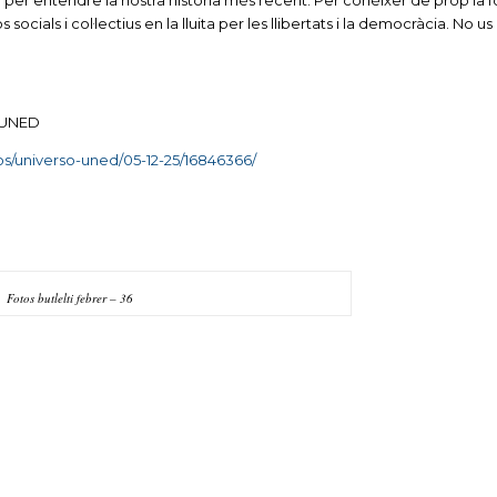
per entendre la nostra història més recent. Per conèixer de prop la 
 socials i col·lectius en la lluita per les llibertats i la democràcia. No us 
 UNED
eos/universo-uned/05-12-25/16846366/
Fotos butlelti febrer – 36