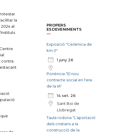
rotestar.
cilitar la
PROPERS
 2024 al
ESDEVENIMENTS
nstituts
Exposició "Ceràmica de
 Centre
km 0"
ial
1 juny 26
i contra
 Destacant
Ponència "El nou
contracte social en l'era
de la IA"
ciació
14 set. 26
iputació
Sant Boi de
Llobregat
 que
Taula rodona "L’aportació
dels cristians a la
construcció de la