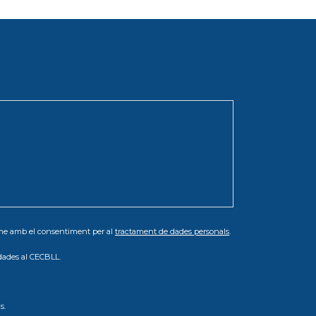
orme amb el consentiment per al
tractament de dades personals
.
dades al CECBLL.
s.