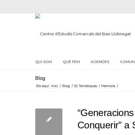
QUI SOM
QUÈ FEM
AGENDES
COMUN
Blog
Ets aquí:
Inici
/
Blog
/
02 Temàtiques
/
Memòria
/
“Generacions T
Conquerir” a 