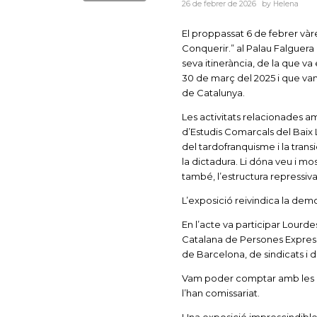
26 de febrer de 2026
by
Helena
El proppassat 6 de febrer vàre
Conquerir.” al Palau Falguera 
seva itinerància, de la que v
30 de març del 2025 i que vam
de Catalunya.
Les activitats relacionades a
d’Estudis Comarcals del Baix L
del tardofranquisme i la trans
la dictadura. Li dóna veu i mos
també, l’estructura repressiv
L’exposició reivindica la dem
En l’acte va participar Lourdes
Catalana de Persones Express
de Barcelona, de sindicats i de
Vam poder comptar amb les ex
l’han comissariat.