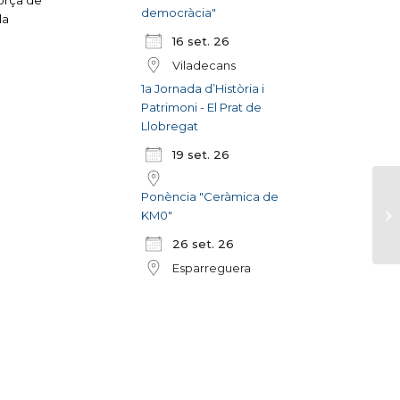
força de
democràcia"
la
16 set. 26
Viladecans
1a Jornada d’Història i
Patrimoni - El Prat de
Llobregat
19 set. 26
Ponència "Ceràmica de
KM0"
26 set. 26
Esparreguera