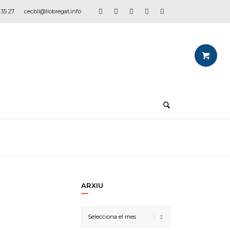
 35 27
cecbll@llobregat.info
ARXIU