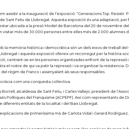
m assistir a la inauguració de l’exposició: “Generacions Top. Resistir. P
de Sant Feliu de Llobregat. Aquesta exposició és una adaptació, per fa
a estar ubicada a la presó Model de Barcelona del 20 de novembre del
 visitar més de 30.000 persones entre elles més de 2.000 alumnes d’I
mb la memòria històrica i democràtica són un dels eixos de treball del
lobregat i aquesta exposició ofereix un recorregut per la història soc
ició, centrant-se en les persones organitzades enfront de la repressió 
tra el rostre de qui va patir la repressió i va organitzar la resistencia.
a del règim de Franco i assenyalant als seus responsables.
ocràcia com una conquesta col·lectiva.
 Borrell, alcaldessa de Sant Feliu, i Carles Vallejo, president de l’Asso
és Polítiques del Franquisme (ACPEPF). Així com representants de D
 diferents entitats de la localitat i del Baix Llobregat.
plicacions de primeríssima mà de Carlota Vidal i Gerard Rodríguez,