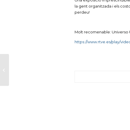
Una exposició imprescindible 
la gent organitzada i els costos
perdeu!
Molt recomenable: Universo
https://www.rtve.es/play/vid
Un any més, l’Espai
de la Terrissa i el
Museu de la Colònia
Sedó participen...