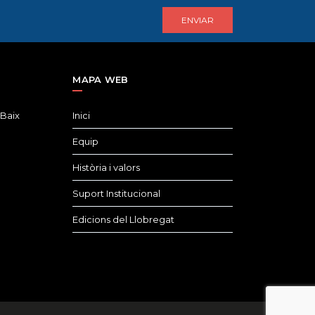
MAPA WEB
 Baix
Inici
Equip
Història i valors
Suport Institucional
Edicions del Llobregat