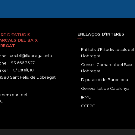
ENLLAÇOS D’INTERÈS
RE D'ESTUDIS
RCALS DEL BAIX
BREGAT
Entitats d’Estudis Locals del
cecbll@llobregat.info
Llobregat
93 666 35 27
Consell Comarcal del Baix
C/ Estelí, 10
Llobregat
980 Sant Feliu de Llobregat
Diputació de Barcelona
Generalitat de Catalunya
IRMU
CCEPC