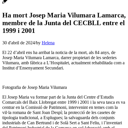
Ha mort Josep Maria Vilumara Lamarca,
membre de la Junta del CECBLL entre el
1999 i 2001
30 d'abril de 2024
/
by
Helena
El 22 d’abril ens ha arribat la noticia de la mort, als 84 anys, de
Josep Maria Vilumara Lamarca, darrer propietari de les sederies
Vilumara, amb fàbrica a L’Hospitalet, actualment rehabilitada com a
Institut d’Ensenyament Secundari.
Fotografia de Josep Maria Vilumara
El Josep Maria va formar part de la Junta del Centre d’Estudis
Comarcals del Baix Llobregat entre 1999 i 2001 i la seva tasca es va
centrar en la Comissió de Patrimoni, intervenint en temes com la
vil·la romana de Sant Joan Despí; la protecció de les casetes de
tipologia tradicional, a Esplugues; la salvaguarda dels conjunts
industrials de Can Bertrand i de Solà Sert a Sant Feliu, i l’inventari
del Patrimoni Industrial de la Comarca en col·laboració amb el