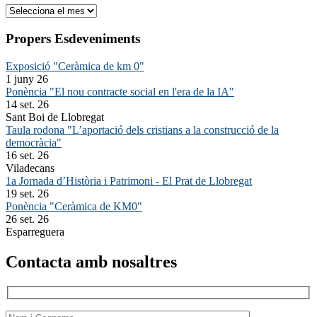
Arxiu
Propers Esdeveniments
Exposició "Ceràmica de km 0"
1 juny 26
Ponència "El nou contracte social en l'era de la IA"
14 set. 26
Sant Boi de Llobregat
Taula rodona "L’aportació dels cristians a la construcció de la
democràcia"
16 set. 26
Viladecans
1a Jornada d’Història i Patrimoni - El Prat de Llobregat
19 set. 26
Ponència "Ceràmica de KM0"
26 set. 26
Esparreguera
Contacta amb nosaltres