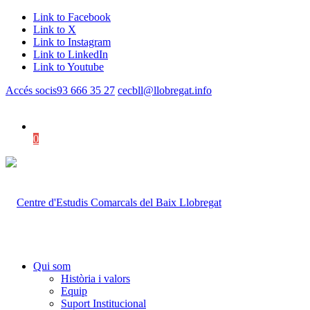
Link to Facebook
Link to X
Link to Instagram
Link to LinkedIn
Link to Youtube
Accés socis
93 666 35 27
cecbll@llobregat.info
0
Shopping Cart
Qui som
Història i valors
Equip
Suport Institucional