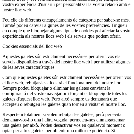
vostra experiència d'usuari i per personalitzar la vostra relació amb el
nostre lloc web.
Feu clic als diferents encapçalaments de categoria per saber-ne més.
També podeu canviar algunes de les vostres preferències. Tingueu
en compte que bloquejar alguns tipus de cookies pot afectar la vostra
experiència als nostres llocs web i els serveis que podem oferir.
Cookies essencials del lloc web
Aquestes galetes són estrictament necessàries per oferir-vos els
serveis disponibles a través del nostre lloc web i per utilitzar algunes
de les seves característiques.
Com que aquestes galetes són estrictament necessàries per oferir-vos
el lloc web, rebutjar-les afectarà el funcionament del nostre lloc.
Sempre podeu bloquejar o eliminar les galetes canviant la
configuració del vostre navegador i forçant el bloqueig de totes les
galetes d'aquest lloc web. Però això sempre us demanarà que
accepteu o rebutgeu les galetes quan torneu a visitar el nostre lloc.
Respectem totalment si voleu rebutjar les galetes, però per evitar
demanar-vos-ho una i altra vegada, permeteu-nos emmagatzemar
una galeta per això. Podeu desactivar-vos en qualsevol moment o
optar per altres galetes per obtenir una millor experiència. Si