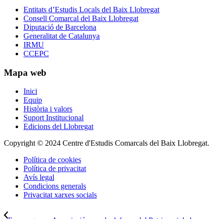
Entitats d’Estudis Locals del Baix Llobregat
Consell Comarcal del Baix Llobregat
Diputació de Barcelona
Generalitat de Catalunya
IRMU
CCEPC
Mapa web
Inici
Equip
Història i valors
Suport Institucional
Edicions del Llobregat
Copyright © 2024 Centre d'Estudis Comarcals del Baix Llobregat.
Política de cookies
Política de privacitat
Avís legal
Condicions generals
Privacitat xarxes socials