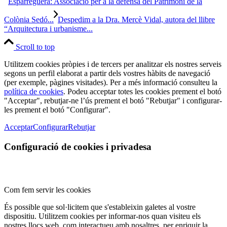
Esparreguera: Associació per a la defensa del Patrimoni de la
Colònia Sedó...
Despedim a la Dra. Mercè Vidal, autora del llibre
“Arquitectura i urbanisme...
Scroll to top
Utilitzem cookies pròpies i de tercers per analitzar els nostres serveis
segons un perfil elaborat a partir dels vostres hàbits de navegació
(per exemple, pàgines visitades). Per a més informació consulteu la
política de cookies
. Podeu acceptar totes les cookies prement el botó
"Acceptar", rebutjar-ne l’ús prement el botó "Rebutjar" i configurar-
les prement el botó "Configurar".
Acceptar
Configurar
Rebutjar
Configuració de cookies i privadesa
Com fem servir les cookies
És possible que sol·licitem que s'estableixin galetes al vostre
dispositiu. Utilitzem cookies per informar-nos quan visiteu els
nostres llocs web, com interactueu amb nosaltres, per enriquir la