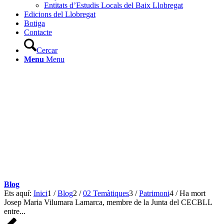
Entitats d’Estudis Locals del Baix Llobregat
Edicions del Llobregat
Botiga
Contacte
Cercar
Menu
Menu
Blog
Ets aquí:
Inici
1
/
Blog
2
/
02 Temàtiques
3
/
Patrimoni
4
/
Ha mort
Josep Maria Vilumara Lamarca, membre de la Junta del CECBLL
entre...