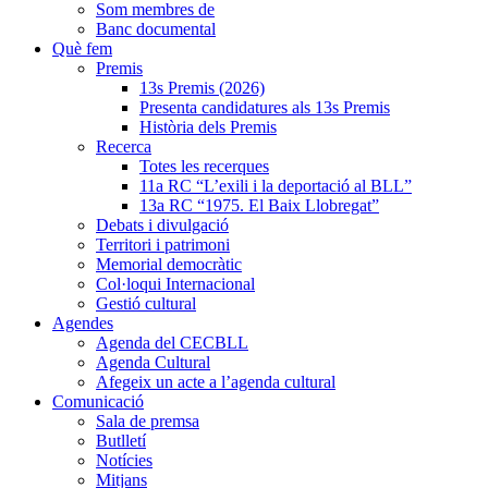
Som membres de
Banc documental
Què fem
Premis
13s Premis (2026)
Presenta candidatures als 13s Premis
Història dels Premis
Recerca
Totes les recerques
11a RC “L’exili i la deportació al BLL”
13a RC “1975. El Baix Llobregat”
Debats i divulgació
Territori i patrimoni
Memorial democràtic
Col·loqui Internacional
Gestió cultural
Agendes
Agenda del CECBLL
Agenda Cultural
Afegeix un acte a l’agenda cultural
Comunicació
Sala de premsa
Butlletí
Notícies
Mitjans