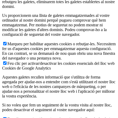
rebutgeu les galetes, eliminarem totes les galetes establertes al nostre
domini.
Us proporcionem una llista de galetes emmagatzemades al vostre
ordinador al nostre domini perquè pugueu comprovar què hem
emmagatzemat. Per motius de seguretat no podem mostrar ni
modificar les galetes d'altres dominis. Podeu comprovar-ho a la
configuració de seguretat del vostre navegador.
Marqueu per habilitar aquestes cookies o rebutjar-les. Necessitem
fer us d'aquestes cookies per emmagatzemar aquesta configuració.
En cas contrari, se us demanarà de nou quan obriu una nova finestra
del navegador o una pestanya nova.
Feu clic per activar/desactivar les cookies essencials del lloc web
Cookies de Google Analytics
Aquestes galetes recullen informació que s'utilitza de forma
agregada per ajudar-nos a entendre com s'està utilitzant el nostre lloc
web o l'eficàcia de les nostres campanyes de màrqueting, o per
ajudar-nos a personalitzar el nostre lloc web i l'aplicació per millorar
la vostra experiència.
Si no voleu que fem un seguiment de la vostra visita al nostre lloc,
podeu desactivar el seguiment al vostre navegador aquí: