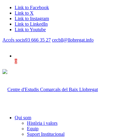
Link to Facebook
Link to X
Link to Instagram
Link to LinkedIn
Link to Youtube
Accés socis
93 666 35 27
cecbll@llobregat.info
0
Shopping Cart
Qui som
Història i valors
Equip
Suport Institucional