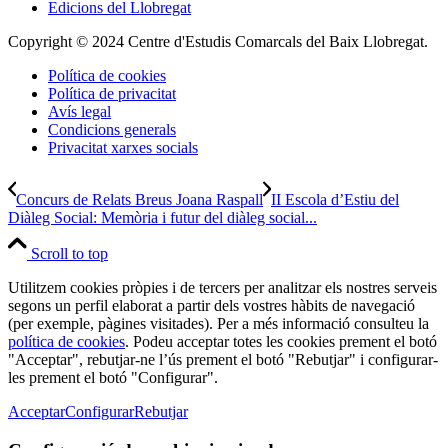
Edicions del Llobregat
Copyright © 2024 Centre d'Estudis Comarcals del Baix Llobregat.
Política de cookies
Política de privacitat
Avís legal
Condicions generals
Privacitat xarxes socials
Concurs de Relats Breus Joana Raspall
II Escola d’Estiu del
Diàleg Social: Memòria i futur del diàleg social...
Scroll to top
Utilitzem cookies pròpies i de tercers per analitzar els nostres serveis
segons un perfil elaborat a partir dels vostres hàbits de navegació
(per exemple, pàgines visitades). Per a més informació consulteu la
política de cookies
. Podeu acceptar totes les cookies prement el botó
"Acceptar", rebutjar-ne l’ús prement el botó "Rebutjar" i configurar-
les prement el botó "Configurar".
Acceptar
Configurar
Rebutjar