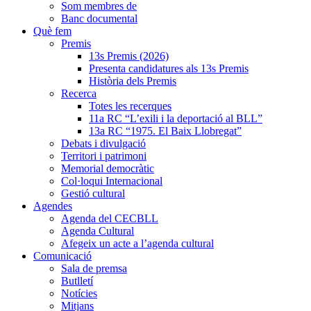
Som membres de
Banc documental
Què fem
Premis
13s Premis (2026)
Presenta candidatures als 13s Premis
Història dels Premis
Recerca
Totes les recerques
11a RC “L’exili i la deportació al BLL”
13a RC “1975. El Baix Llobregat”
Debats i divulgació
Territori i patrimoni
Memorial democràtic
Col·loqui Internacional
Gestió cultural
Agendes
Agenda del CECBLL
Agenda Cultural
Afegeix un acte a l’agenda cultural
Comunicació
Sala de premsa
Butlletí
Notícies
Mitjans