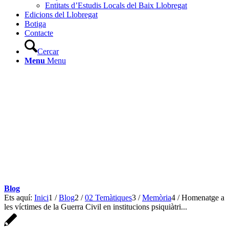
Entitats d’Estudis Locals del Baix Llobregat
Edicions del Llobregat
Botiga
Contacte
Cercar
Menu
Menu
Blog
Ets aquí:
Inici
1
/
Blog
2
/
02 Temàtiques
3
/
Memòria
4
/
Homenatge a
les víctimes de la Guerra Civil en institucions psiquiàtri...