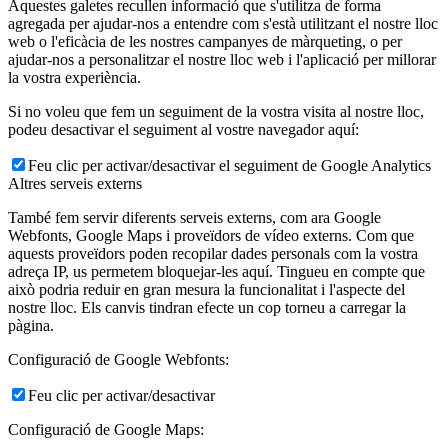
Aquestes galetes recullen informació que s'utilitza de forma
agregada per ajudar-nos a entendre com s'està utilitzant el nostre lloc
web o l'eficàcia de les nostres campanyes de màrqueting, o per
ajudar-nos a personalitzar el nostre lloc web i l'aplicació per millorar
la vostra experiència.
Si no voleu que fem un seguiment de la vostra visita al nostre lloc,
podeu desactivar el seguiment al vostre navegador aquí:
Feu clic per activar/desactivar el seguiment de Google Analytics
Altres serveis externs
També fem servir diferents serveis externs, com ara Google
Webfonts, Google Maps i proveïdors de vídeo externs. Com que
aquests proveïdors poden recopilar dades personals com la vostra
adreça IP, us permetem bloquejar-les aquí. Tingueu en compte que
això podria reduir en gran mesura la funcionalitat i l'aspecte del
nostre lloc. Els canvis tindran efecte un cop torneu a carregar la
pàgina.
Configuració de Google Webfonts:
Feu clic per activar/desactivar
Configuració de Google Maps: