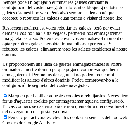
Sempre podeu bloquejar o eliminar les galetes canviant la
configuració del vostre navegador i forçant el bloqueig de totes les
galetes d'aquest lloc web. Però això sempre us demanarà que
accepteu o rebutgeu les galetes quan torneu a visitar el nostre lloc.
Respectem totalment si voleu rebutjar les galetes, però per evitar
demanar-vos-ho una i altra vegada, permeteu-nos emmagatzemar
una galeta per això. Podeu desactivar-vos en qualsevol moment o
optar per altres galetes per obtenir una millor experiència. Si
rebutgeu les galetes, eliminarem totes les galetes establertes al nostre
domini.
Us proporcionem una llista de galetes emmagatzemades al vostre
ordinador al nostre domini perquè pugueu comprovar què hem
emmagatzemat. Per motius de seguretat no podem mostrar ni
modificar les galetes d'altres dominis. Podeu comprovar-ho a la
configuració de seguretat del vostre navegador.
Marqueu per habilitar aquestes cookies o rebutjar-les. Necessitem
fer us d'aquestes cookies per emmagatzemar aquesta configuració.
En cas contrari, se us demanarà de nou quan obriu una nova finestra
del navegador o una pestanya nova.
Feu clic per activar/desactivar les cookies essencials del lloc web
Cookies de Google Analytics