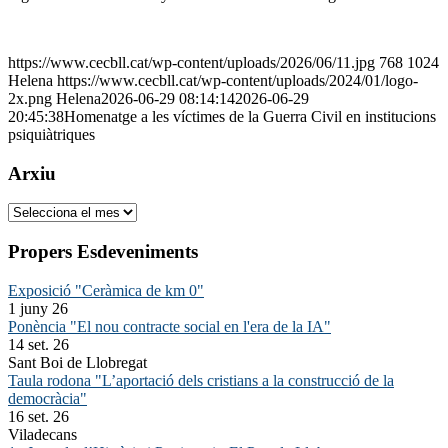
https://www.cecbll.cat/wp-content/uploads/2026/06/11.jpg
768
1024
Helena
https://www.cecbll.cat/wp-content/uploads/2024/01/logo-
2x.png
Helena
2026-06-29 08:14:14
2026-06-29
20:45:38
Homenatge a les víctimes de la Guerra Civil en institucions
psiquiàtriques
Arxiu
Arxiu
Propers Esdeveniments
Exposició "Ceràmica de km 0"
1 juny 26
Ponència "El nou contracte social en l'era de la IA"
14 set. 26
Sant Boi de Llobregat
Taula rodona "L’aportació dels cristians a la construcció de la
democràcia"
16 set. 26
Viladecans