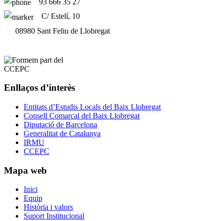
93 666 35 27
C/ Estelí, 10
08980 Sant Feliu de Llobregat
Enllaços d’interès
Entitats d’Estudis Locals del Baix Llobregat
Consell Comarcal del Baix Llobregat
Diputació de Barcelona
Generalitat de Catalunya
IRMU
CCEPC
Mapa web
Inici
Equip
Història i valors
Suport Institucional