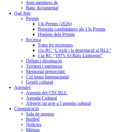
Som membres de
Banc documental
Què fem
Premis
13s Premis (2026)
Presenta candidatures als 13s Premis
Història dels Premis
Recerca
Totes les recerques
11a RC “L’exili i la deportació al BLL”
13a RC “1975. El Baix Llobregat”
Debats i divulgació
Territori i patrimoni
Memorial democràtic
Col·loqui Internacional
Gestió cultural
Agendes
Agenda del CECBLL
Agenda Cultural
Afegeix un acte a l’agenda cultural
Comunicació
Sala de premsa
Butlletí
Notícies
Mitjans