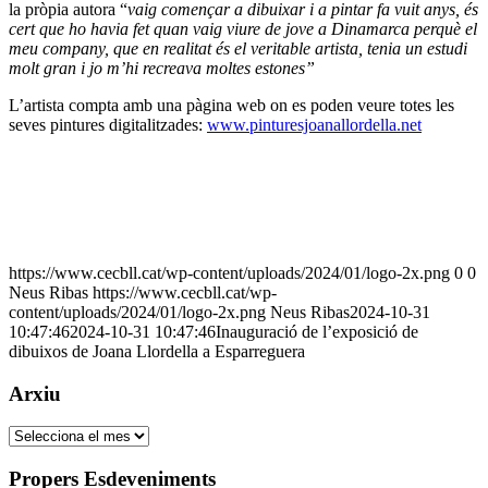
la pròpia autora “
vaig començar a dibuixar i a pintar fa vuit anys, és
cert que ho havia fet quan vaig viure de jove a Dinamarca perquè el
meu company, que en realitat és el veritable artista, tenia un estudi
molt gran i jo m’hi recreava moltes estones”
L’artista compta amb una pàgina web on es poden veure totes les
seves pintures digitalitzades:
www.pinturesjoanallordella.net
https://www.cecbll.cat/wp-content/uploads/2024/01/logo-2x.png
0
0
Neus Ribas
https://www.cecbll.cat/wp-
content/uploads/2024/01/logo-2x.png
Neus Ribas
2024-10-31
10:47:46
2024-10-31 10:47:46
Inauguració de l’exposició de
dibuixos de Joana Llordella a Esparreguera
Arxiu
Arxiu
Propers Esdeveniments