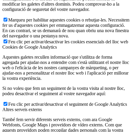
modificar les galetes d'altres dominis. Podeu comprovar-ho a la
configuració de seguretat del vostre navegador.
Marqueu per habilitar aquestes cookies o rebutjar-les. Necessitem
fer us d'aquestes cookies per emmagatzemar aquesta configuració.
En cas contrari, se us demanarà de nou quan obriu una nova finestra
del navegador o una pestanya nova.
Feu clic per activar/desactivar les cookies essencials del lloc web
Cookies de Google Analytics
Aquestes galetes recullen informació que s'utilitza de forma
agregada per ajudar-nos a entendre com s'està utilitzant el nostre lloc
web o l'eficàcia de les nostres campanyes de màrqueting, o per
ajudar-nos a personalitzar el nostre lloc web i l'aplicació per millorar
la vostra experiència.
Si no voleu que fem un seguiment de la vostra visita al nostre lloc,
podeu desactivar el seguiment al vostre navegador aquí:
Feu clic per activar/desactivar el seguiment de Google Analytics
Altres serveis externs
També fem servir diferents serveis externs, com ara Google
Webfonts, Google Maps i proveïdors de vídeo externs. Com que
aquests proveïdors poden recopilar dades personals com la vostra