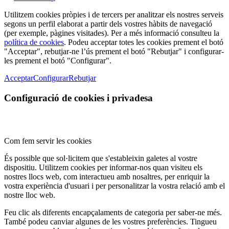
Utilitzem cookies pròpies i de tercers per analitzar els nostres serveis
segons un perfil elaborat a partir dels vostres hàbits de navegació
(per exemple, pàgines visitades). Per a més informació consulteu la
política de cookies
. Podeu acceptar totes les cookies prement el botó
"Acceptar", rebutjar-ne l’ús prement el botó "Rebutjar" i configurar-
les prement el botó "Configurar".
Acceptar
Configurar
Rebutjar
Configuració de cookies i privadesa
Com fem servir les cookies
És possible que sol·licitem que s'estableixin galetes al vostre
dispositiu. Utilitzem cookies per informar-nos quan visiteu els
nostres llocs web, com interactueu amb nosaltres, per enriquir la
vostra experiència d'usuari i per personalitzar la vostra relació amb el
nostre lloc web.
Feu clic als diferents encapçalaments de categoria per saber-ne més.
També podeu canviar algunes de les vostres preferències. Tingueu