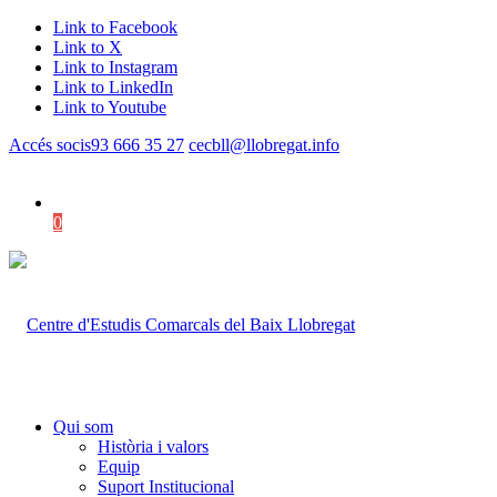
Link to Facebook
Link to X
Link to Instagram
Link to LinkedIn
Link to Youtube
Accés socis
93 666 35 27
cecbll@llobregat.info
0
Shopping Cart
Qui som
Història i valors
Equip
Suport Institucional