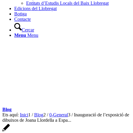
Entitats d’Estudis Locals del Baix Llobregat
Edicions del Llobregat
Botiga
Contacte
Cercar
Menu
Menu
Blog
Ets aquí:
Inici
1
/
Blog
2
/
0-General
3
/
Inauguració de l’exposició de
dibuixos de Joana Llordella a Espa...