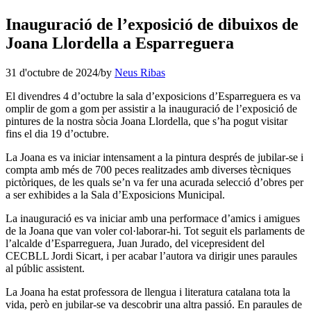
Inauguració de l’exposició de dibuixos de
Joana Llordella a Esparreguera
31 d'octubre de 2024
/
by
Neus Ribas
El divendres 4 d’octubre la sala d’exposicions d’Esparreguera es va
omplir de gom a gom per assistir a la inauguració de l’exposició de
pintures de la nostra sòcia Joana Llordella, que s’ha pogut visitar
fins el dia 19 d’octubre.
La Joana es va iniciar intensament a la pintura després de jubilar-se i
compta amb més de 700 peces realitzades amb diverses tècniques
pictòriques, de les quals se’n va fer una acurada selecció d’obres per
a ser exhibides a la Sala d’Exposicions Municipal.
La inauguració es va iniciar amb una performace d’amics i amigues
de la Joana que van voler col·laborar-hi. Tot seguit els parlaments de
l’alcalde d’Esparreguera, Juan Jurado, del vicepresident del
CECBLL Jordi Sicart, i per acabar l’autora va dirigir unes paraules
al públic assistent.
La Joana ha estat professora de llengua i literatura catalana tota la
vida, però en jubilar-se va descobrir una altra passió. En paraules de