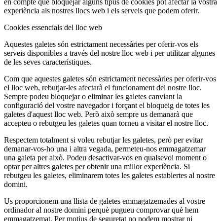
en compte que bloquejar alguns tipus de cookies pot afectar la vostra
experiència als nostres llocs web i els serveis que podem oferir.
Cookies essencials del lloc web
Aquestes galetes són estrictament necessàries per oferir-vos els
serveis disponibles a través del nostre lloc web i per utilitzar algunes
de les seves característiques.
Com que aquestes galetes són estrictament necessàries per oferir-vos
el lloc web, rebutjar-les afectarà el funcionament del nostre lloc.
Sempre podeu bloquejar o eliminar les galetes canviant la
configuració del vostre navegador i forçant el bloqueig de totes les
galetes d'aquest lloc web. Però això sempre us demanarà que
accepteu o rebutgeu les galetes quan torneu a visitar el nostre lloc.
Respectem totalment si voleu rebutjar les galetes, però per evitar
demanar-vos-ho una i altra vegada, permeteu-nos emmagatzemar
una galeta per això. Podeu desactivar-vos en qualsevol moment o
optar per altres galetes per obtenir una millor experiència. Si
rebutgeu les galetes, eliminarem totes les galetes establertes al nostre
domini.
Us proporcionem una llista de galetes emmagatzemades al vostre
ordinador al nostre domini perquè pugueu comprovar què hem
emmagatzemat. Per motius de seguretat no podem mostrar ni