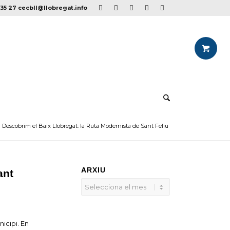
35 27
cecbll@llobregat.info
Descobrim el Baix Llobregat: la Ruta Modernista de Sant Feliu
ARXIU
ant
icipi. En