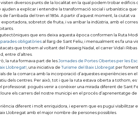
visiten diversos punts de la localitat en la qual podem trobar edificis d
ajuden a explicar i entendre la transformació social i urbanística que 
s de l’arribada del tren el 1854. A partir d’aquest moment, la ciutat va
exportadora, sobretot de fruita, i va arribar la indústria, amb el corr
itants.
arquitectòniques que ens deixa aquesta època conformen la Ruta Mode
 parades obligatòries
al llarg de Sant Feliu, i mensualment es fa una vis
tacats que trobem al voltant del Passeig Nadal, el carrer Vidal i
Ribas
nd
, entre d’altres.
ò, la ruta formava part de les
Jornades de Portes Obertes per les Esc
ix Llobregat!
, una iniciativa de
Turisme del Baix Llobregat
per foment
rals de la comarca amb la incorporació d’aquestes experiències en el
iu dels centres. Per això, tot i que la ruta estava oberta a tothom, es
el professorat pogués venir a conèixer una mirada diferent de Sant Fe
cloure els carrers del nostre municipi en el procés d’aprenentatge de
iència diferent i molt enriquidora, i eperem que es pugui visibilitzar e
Baix Llobregat amb el major nombre de persones possibles.