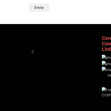
Cen
Com
Llo
08