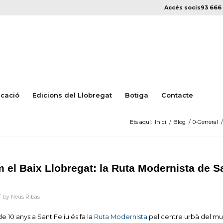
Accés socis
93 666 
cació
Edicions del Llobregat
Botiga
Contacte
Ets aquí:
Inici
/
Blog
/
0-General
/
 el Baix Llobregat: la Ruta Modernista de S
/
by
Neus Ribas
 de
10
anys a Sant Feliu és fa la
Ruta Modernista
pel centre urbà del mun