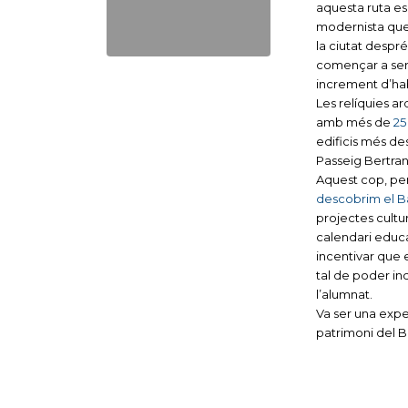
aquesta ruta es 
modernista que 
la ciutat despré
començar a ser 
increment d’hab
Les relíquies 
amb més de
25
edificis més des
Passeig
Bertra
Aquest cop, per
descobrim el Ba
projectes cultu
calendari educat
incentivar que 
tal de poder in
l’alumnat.
Va ser una exper
patrimoni del 