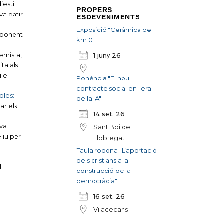
’estil
PROPERS
va patir
ESDEVENIMENTS
Exposició "Ceràmica de
esponent
km 0"
rnista,
1 juny 26
ita als
i el
Ponència "El nou
contracte social en l'era
oles:
de la IA"
ar els
14 set. 26
 va
Sant Boi de
liu per
Llobregat
Taula rodona "L’aportació
dels cristians a la
l
construcció de la
democràcia"
16 set. 26
Viladecans