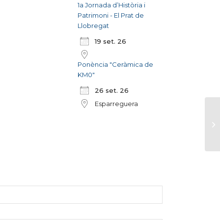
1a Jornada d’Història i
Patrimoni - El Prat de
Llobregat
19 set. 26
Ponència "Ceràmica de
KM0"
26 set. 26
Esparreguera
Ca
re