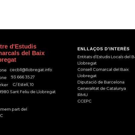
tre d'Estudis
ENLLAÇOS D’INTERÈS
arcals del Baix
Entitats d’Estudis Locals del B
bregat
Llobregat
Consell Comarcal del Baix
cecbll@llobregat.info
Llobregat
93 666 35 27
Diputació de Barcelona
C/ Estelí, 10
Generalitat de Catalunya
980 Sant Feliu de Llobregat
IRMU
CCEPC