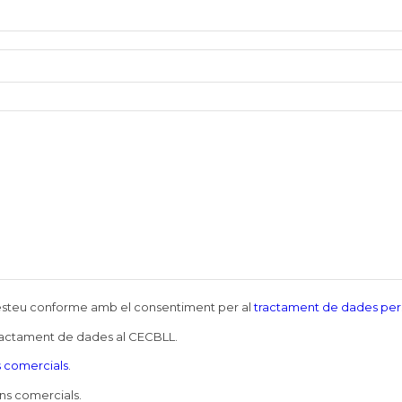
e esteu conforme amb el consentiment per al
tractament de dades per
tractament de dades al CECBLL.
 comercials
.
ns comercials.