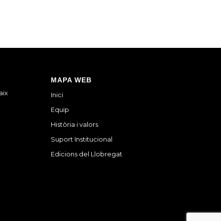
MAPA WEB
aix
Inici
Equip
Història i valors
Suport Institucional
Edicions del Llobregat