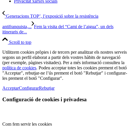
Privacitat xarxes socials
‘Generacions TOP’, l’exposició sobre la resistència
antifranquista,...
Fem la visita del “Cami de l’aigua”, un dels
itineraris de...
Scroll to top
Utilitzem cookies pròpies i de tercers per analitzar els nostres serveis
segons un perfil elaborat a partir dels vostres hàbits de navegació
(per exemple, pàgines visitades). Per a més informació consulteu la
política de cookies
. Podeu acceptar totes les cookies prement el botó
"Acceptar", rebutjar-ne l’ús prement el botó "Rebutjar" i configurar-
les prement el botó "Configurar".
Acceptar
Configurar
Rebutjar
Configuració de cookies i privadesa
Com fem servir les cookies