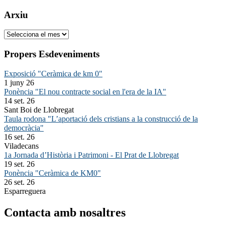
Arxiu
Arxiu
Propers Esdeveniments
Exposició "Ceràmica de km 0"
1 juny 26
Ponència "El nou contracte social en l'era de la IA"
14 set. 26
Sant Boi de Llobregat
Taula rodona "L’aportació dels cristians a la construcció de la
democràcia"
16 set. 26
Viladecans
1a Jornada d’Història i Patrimoni - El Prat de Llobregat
19 set. 26
Ponència "Ceràmica de KM0"
26 set. 26
Esparreguera
Contacta amb nosaltres