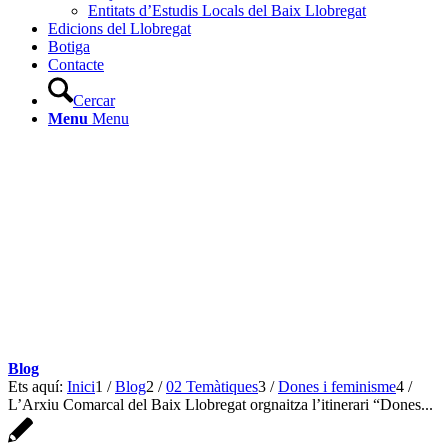
Entitats d’Estudis Locals del Baix Llobregat
Edicions del Llobregat
Botiga
Contacte
Cercar
Menu
Menu
Blog
Ets aquí:
Inici
1
/
Blog
2
/
02 Temàtiques
3
/
Dones i feminisme
4
/
L’Arxiu Comarcal del Baix Llobregat orgnaitza l’itinerari “Dones...