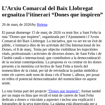
L’Arxiu Comarcal del Baix Llobregat
orgnaitza l’itinerari “Dones que inspiren”
26 de març de 2026
/
by
Helena
El passat diumenge 15 de març de 2026 va tenir lloc a Sant Feliu la
ruta “Dones que inspiren”, organitzada per l’Ajuntament i l’Arxiu
Comarcal del Baix Llobregat. La iniciativa, que va ser tot un èxit de
públic, s’emmarca dins de les activitats del Dia Internacional de les
Dones, el 8 de març. Tenia per objectiu visibilitzar les trajectòries
vitals, professionals i activistes de diverses dones, de Sant Feliu i de
l’àmbit català o internacional, que contribuïren a la democratització
de la societat contemporània. La proposta es va centrar en les dones
presents a la memòria col·lectiva de Sant Feliu a través del
nomenclàtor de la ciutat, per tal de reivindicar la paritat simbòlica
entre els carrers amb nom de dona i els d’home i, alhora, per posar
en relleu el potencial democratitzador del nomenclàtor en aquest
sentit.
La ruta forma part del projecte
“Dones que inspiren”
, format també
per un mapa en línia que recull el total de carrers de Sant Feliu
dedicats a dones o vinculats a aquestes i inclou una explicació i
fotografies de la seva trajectòria. La pàgina està dissenyada per a