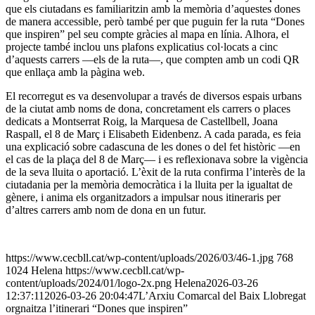
que els ciutadans es familiaritzin amb la memòria d’aquestes dones
de manera accessible, però també per que puguin fer la ruta “Dones
que inspiren” pel seu compte gràcies al mapa en línia. Alhora, el
projecte també inclou uns plafons explicatius col·locats a cinc
d’aquests carrers —els de la ruta—, que compten amb un codi QR
que enllaça amb la pàgina web.
El recorregut es va desenvolupar a través de diversos espais urbans
de la ciutat amb noms de dona, concretament els carrers o places
dedicats a Montserrat Roig, la Marquesa de Castellbell, Joana
Raspall, el 8 de Març i Elisabeth Eidenbenz. A cada parada, es feia
una explicació sobre cadascuna de les dones o del fet històric —en
el cas de la plaça del 8 de Març— i es reflexionava sobre la vigència
de la seva lluita o aportació. L’èxit de la ruta confirma l’interès de la
ciutadania per la memòria democràtica i la lluita per la igualtat de
gènere, i anima els organitzadors a impulsar nous itineraris per
d’altres carrers amb nom de dona en un futur.
https://www.cecbll.cat/wp-content/uploads/2026/03/46-1.jpg
768
1024
Helena
https://www.cecbll.cat/wp-
content/uploads/2024/01/logo-2x.png
Helena
2026-03-26
12:37:11
2026-03-26 20:04:47
L’Arxiu Comarcal del Baix Llobregat
orgnaitza l’itinerari “Dones que inspiren”