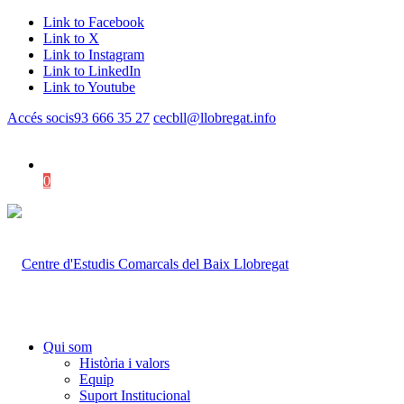
Link to Facebook
Link to X
Link to Instagram
Link to LinkedIn
Link to Youtube
Accés socis
93 666 35 27
cecbll@llobregat.info
0
Shopping Cart
Qui som
Història i valors
Equip
Suport Institucional