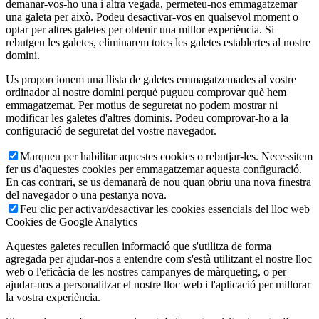
demanar-vos-ho una i altra vegada, permeteu-nos emmagatzemar
una galeta per això. Podeu desactivar-vos en qualsevol moment o
optar per altres galetes per obtenir una millor experiència. Si
rebutgeu les galetes, eliminarem totes les galetes establertes al nostre
domini.
Us proporcionem una llista de galetes emmagatzemades al vostre
ordinador al nostre domini perquè pugueu comprovar què hem
emmagatzemat. Per motius de seguretat no podem mostrar ni
modificar les galetes d'altres dominis. Podeu comprovar-ho a la
configuració de seguretat del vostre navegador.
Marqueu per habilitar aquestes cookies o rebutjar-les. Necessitem
fer us d'aquestes cookies per emmagatzemar aquesta configuració.
En cas contrari, se us demanarà de nou quan obriu una nova finestra
del navegador o una pestanya nova.
Feu clic per activar/desactivar les cookies essencials del lloc web
Cookies de Google Analytics
Aquestes galetes recullen informació que s'utilitza de forma
agregada per ajudar-nos a entendre com s'està utilitzant el nostre lloc
web o l'eficàcia de les nostres campanyes de màrqueting, o per
ajudar-nos a personalitzar el nostre lloc web i l'aplicació per millorar
la vostra experiència.