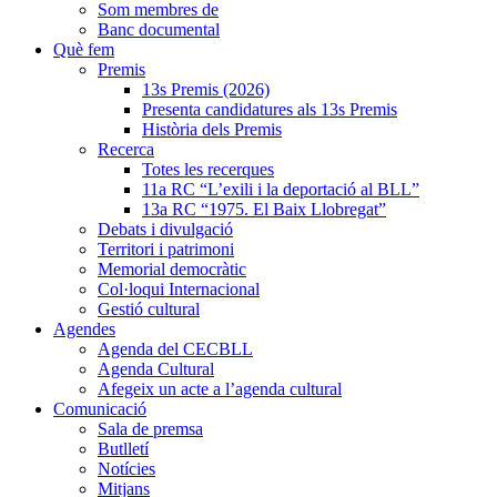
Som membres de
Banc documental
Què fem
Premis
13s Premis (2026)
Presenta candidatures als 13s Premis
Història dels Premis
Recerca
Totes les recerques
11a RC “L’exili i la deportació al BLL”
13a RC “1975. El Baix Llobregat”
Debats i divulgació
Territori i patrimoni
Memorial democràtic
Col·loqui Internacional
Gestió cultural
Agendes
Agenda del CECBLL
Agenda Cultural
Afegeix un acte a l’agenda cultural
Comunicació
Sala de premsa
Butlletí
Notícies
Mitjans