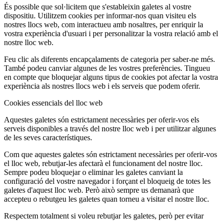
És possible que sol·licitem que s'estableixin galetes al vostre
dispositiu. Utilitzem cookies per informar-nos quan visiteu els
nostres llocs web, com interactueu amb nosaltres, per enriquir la
vostra experiència d'usuari i per personalitzar la vostra relació amb el
nostre lloc web.
Feu clic als diferents encapçalaments de categoria per saber-ne més.
També podeu canviar algunes de les vostres preferències. Tingueu
en compte que bloquejar alguns tipus de cookies pot afectar la vostra
experiència als nostres llocs web i els serveis que podem oferir.
Cookies essencials del lloc web
Aquestes galetes són estrictament necessàries per oferir-vos els
serveis disponibles a través del nostre lloc web i per utilitzar algunes
de les seves característiques.
Com que aquestes galetes són estrictament necessàries per oferir-vos
el lloc web, rebutjar-les afectarà el funcionament del nostre lloc.
Sempre podeu bloquejar o eliminar les galetes canviant la
configuració del vostre navegador i forçant el bloqueig de totes les
galetes d'aquest lloc web. Però això sempre us demanarà que
accepteu o rebutgeu les galetes quan torneu a visitar el nostre lloc.
Respectem totalment si voleu rebutjar les galetes, però per evitar