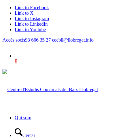
Link to Facebook
Link to X
Link to Instagram
Link to LinkedIn
Link to Youtube
Accés socis
93 666 35 27
cecbll@llobregat.info
0
Shopping Cart
Qui som
Cercar