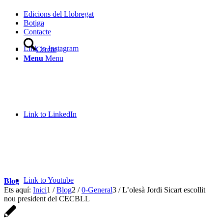
Edicions del Llobregat
Botiga
Contacte
Link to Instagram
Cercar
Menu
Menu
Link to LinkedIn
Link to Youtube
Blog
Ets aquí:
Inici
1
/
Blog
2
/
0-General
3
/
L’olesà Jordi Sicart escollit
nou president del CECBLL