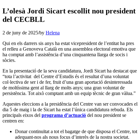
L’olesà Jordi Sicart escollit nou president
del CECBLL
2 de juny de 2025
/
by
Helena
Qui en els darrers sis anys ha estat vicepresident de l’entitat ha pres
el relleu a Genoveva Català en una assemblea electoral emotiva que
ha comptat amb l’assistència d’una cinquantena llarga de socis i
sòcies.
En la presentació de la seva candidatura, Jordi Sicart ha destacat que
“tota l’activitat del Centre d’Estudis és el resultat d’una voluntat
col·lectiva de ser i de fer, fruit d’una gran aportació desinteressada
de moltíssima gent al llarg de molts anys; una gran voluntat de
persistència. Tot això comptant amb un equip tècnic de gran vàlua.”
Aquestes eleccions a la presidència del Centre van ser convocades el
dia 5 de maig i la de Sicart ha estat l’única candidatura rebuda. Els
principals eixos del
programa d’actuació
del nou president se
centren en:
Donar continuïtat a tot el bagatge de que disposa el Centre, tot
adequant-nos als nous focus d’interès de la nostra societat.