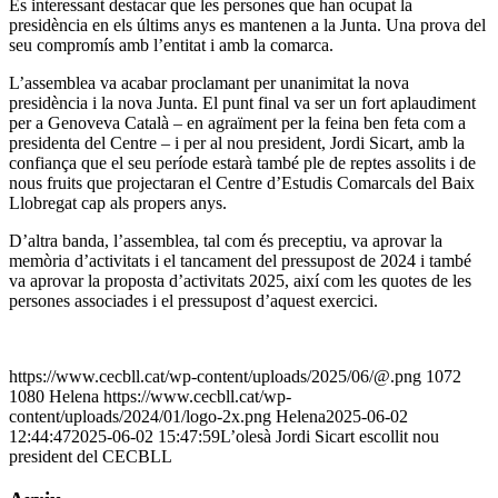
És interessant destacar que les persones que han ocupat la
presidència en els últims anys es mantenen a la Junta. Una prova del
seu compromís amb l’entitat i amb la comarca.
L’assemblea va acabar proclamant per unanimitat la nova
presidència i la nova Junta. El punt final va ser un fort aplaudiment
per a Genoveva Català – en agraïment per la feina ben feta com a
presidenta del Centre – i per al nou president, Jordi Sicart, amb la
confiança que el seu període estarà també ple de reptes assolits i de
nous fruits que projectaran el Centre d’Estudis Comarcals del Baix
Llobregat cap als propers anys.
D’altra banda, l’assemblea, tal com és preceptiu, va aprovar la
memòria d’activitats i el tancament del pressupost de 2024 i també
va aprovar la proposta d’activitats 2025, així com les quotes de les
persones associades i el pressupost d’aquest exercici.
https://www.cecbll.cat/wp-content/uploads/2025/06/@.png
1072
1080
Helena
https://www.cecbll.cat/wp-
content/uploads/2024/01/logo-2x.png
Helena
2025-06-02
12:44:47
2025-06-02 15:47:59
L’olesà Jordi Sicart escollit nou
president del CECBLL