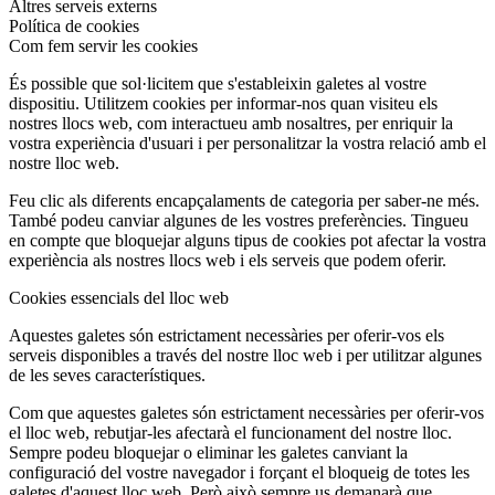
Altres serveis externs
Política de cookies
Com fem servir les cookies
És possible que sol·licitem que s'estableixin galetes al vostre
dispositiu. Utilitzem cookies per informar-nos quan visiteu els
nostres llocs web, com interactueu amb nosaltres, per enriquir la
vostra experiència d'usuari i per personalitzar la vostra relació amb el
nostre lloc web.
Feu clic als diferents encapçalaments de categoria per saber-ne més.
També podeu canviar algunes de les vostres preferències. Tingueu
en compte que bloquejar alguns tipus de cookies pot afectar la vostra
experiència als nostres llocs web i els serveis que podem oferir.
Cookies essencials del lloc web
Aquestes galetes són estrictament necessàries per oferir-vos els
serveis disponibles a través del nostre lloc web i per utilitzar algunes
de les seves característiques.
Com que aquestes galetes són estrictament necessàries per oferir-vos
el lloc web, rebutjar-les afectarà el funcionament del nostre lloc.
Sempre podeu bloquejar o eliminar les galetes canviant la
configuració del vostre navegador i forçant el bloqueig de totes les
galetes d'aquest lloc web. Però això sempre us demanarà que