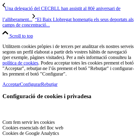
Una delegació del CECBLL han assistit al 80è aniversari de
l’alliberament...
“El Baix Llobregat homenatja els seus deportats als
camps de concentració...
Scroll to top
Utilitzem cookies pròpies i de tercers per analitzar els nostres serveis
segons un perfil elaborat a partir dels vostres hàbits de navegació
(per exemple, pàgines visitades). Per a més informació consulteu la
política de cookies
. Podeu acceptar totes les cookies prement el botó
"Acceptar", rebutjar-ne l’ús prement el botó "Rebutjar" i configurar-
les prement el botó "Configurar".
Acceptar
Configurar
Rebutjar
Configuració de cookies i privadesa
Com fem servir les cookies
Cookies essencials del lloc web
Cookies de Google Analytics