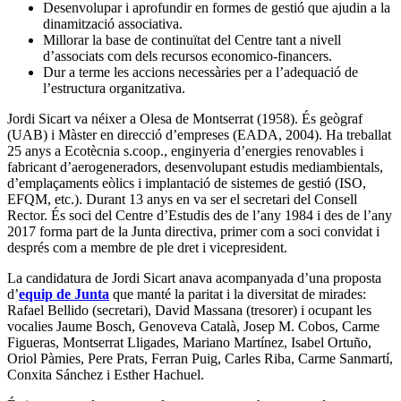
Desenvolupar i aprofundir en formes de gestió que ajudin a la
dinamització associativa.
Millorar la base de continuïtat del Centre tant a nivell
d’associats com dels recursos economico-financers.
Dur a terme les accions necessàries per a l’adequació de
l’estructura organitzativa.
Jordi Sicart va néixer a Olesa de Montserrat (1958). És geògraf
(UAB) i Màster en direcció d’empreses (EADA, 2004). Ha treballat
25 anys a Ecotècnia s.coop., enginyeria d’energies renovables i
fabricant d’aerogeneradors, desenvolupant estudis mediambientals,
d’emplaçaments eòlics i implantació de sistemes de gestió (ISO,
EFQM, etc.). Durant 13 anys en va ser el secretari del Consell
Rector. És soci del Centre d’Estudis des de l’any 1984 i des de l’any
2017 forma part de la Junta directiva, primer com a soci convidat i
després com a membre de ple dret i vicepresident.
La candidatura de Jordi Sicart anava acompanyada d’una proposta
d’
equip de Junta
que manté la paritat i la diversitat de mirades:
Rafael Bellido (secretari), David Massana (tresorer) i ocupant les
vocalies Jaume Bosch, Genoveva Català, Josep M. Cobos, Carme
Figueras, Montserrat Lligades, Mariano Martínez, Isabel Ortuño,
Oriol Pàmies, Pere Prats, Ferran Puig, Carles Riba, Carme Sanmartí,
Conxita Sánchez i Esther Hachuel.