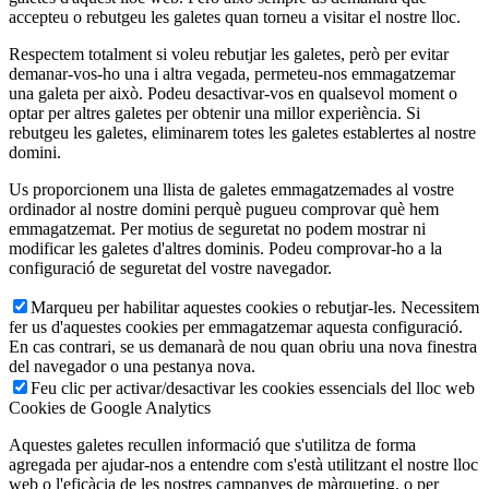
accepteu o rebutgeu les galetes quan torneu a visitar el nostre lloc.
Respectem totalment si voleu rebutjar les galetes, però per evitar
demanar-vos-ho una i altra vegada, permeteu-nos emmagatzemar
una galeta per això. Podeu desactivar-vos en qualsevol moment o
optar per altres galetes per obtenir una millor experiència. Si
rebutgeu les galetes, eliminarem totes les galetes establertes al nostre
domini.
Us proporcionem una llista de galetes emmagatzemades al vostre
ordinador al nostre domini perquè pugueu comprovar què hem
emmagatzemat. Per motius de seguretat no podem mostrar ni
modificar les galetes d'altres dominis. Podeu comprovar-ho a la
configuració de seguretat del vostre navegador.
Marqueu per habilitar aquestes cookies o rebutjar-les. Necessitem
fer us d'aquestes cookies per emmagatzemar aquesta configuració.
En cas contrari, se us demanarà de nou quan obriu una nova finestra
del navegador o una pestanya nova.
Feu clic per activar/desactivar les cookies essencials del lloc web
Cookies de Google Analytics
Aquestes galetes recullen informació que s'utilitza de forma
agregada per ajudar-nos a entendre com s'està utilitzant el nostre lloc
web o l'eficàcia de les nostres campanyes de màrqueting, o per