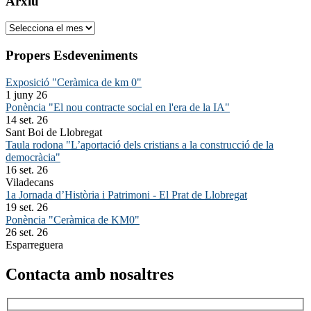
Arxiu
Arxiu
Propers Esdeveniments
Exposició "Ceràmica de km 0"
1 juny 26
Ponència "El nou contracte social en l'era de la IA"
14 set. 26
Sant Boi de Llobregat
Taula rodona "L’aportació dels cristians a la construcció de la
democràcia"
16 set. 26
Viladecans
1a Jornada d’Història i Patrimoni - El Prat de Llobregat
19 set. 26
Ponència "Ceràmica de KM0"
26 set. 26
Esparreguera
Contacta amb nosaltres