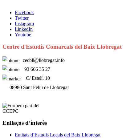
Facebook
Twitter
Instagram
LinkedIn
Youtube
Centre d'Estudis Comarcals del Baix Llobregat
cecbll@llobregat.info
93 666 35 27
C/ Estelí, 10
08980 Sant Feliu de Llobregat
Enllaços d’interès
Entitats d’Estudis Locals del Baix Llobregat