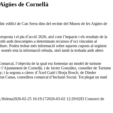
 Aigües de Cornellà
tic edifici de Can Serra dins del recinte del Museu de les Aigües de
oposta i el pla d’acció 2026, així com l’impacte i els resultats de la
edir amb descomptes a determinats recursos d’oci vinculats al
liure. Podeu trobar més informació sobre aquests cupons al següent
només tota la informació rebuda, sinó tamb la trobada amb altres
Comarcal, l’objectiu de la qual era fomentar un model de turisme
e l’Ajuntament de Cornellà, i de Javier González, conseller de Turisme
y; i la segona a càrrec d’Àxel Gairí i Borja Bosch, de Dinder
rat Canas, consellera comarcal d’Inclusió Social. Tot plegat un matí
g
Helena
2026-02-25 16:19:17
2026-03-02 12:29:02
El Consorci de