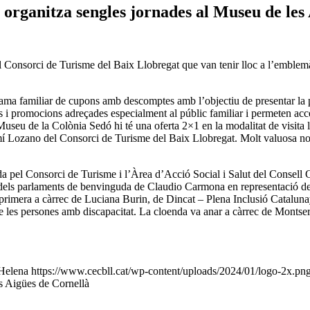
 organitza sengles jornades al Museu de les
el Consorci de Turisme del Baix Llobregat que van tenir lloc a l’emblemà
grama familiar de cupons amb descomptes amb l’objectiu de presentar la pr
 i promocions adreçades especialment al públic familiar i permeten acc
u de la Colònia Sedó hi té una oferta 2×1 en la modalitat de visita l
mí Lozano del Consorci de Turisme del Baix Llobregat. Molt valuosa no 
da pel Consorci de Turisme i l’Àrea d’Acció Social i Salut del Consell 
rés dels parlaments de benvinguda de Claudio Carmona en representació d
 primera a càrrec de Luciana Burin, de Dincat – Plena Inclusió Cataluna
e les persones amb discapacitat. La cloenda va anar a càrrec de Montser
Helena
https://www.cecbll.cat/wp-content/uploads/2024/01/logo-2x.pn
s Aigües de Cornellà