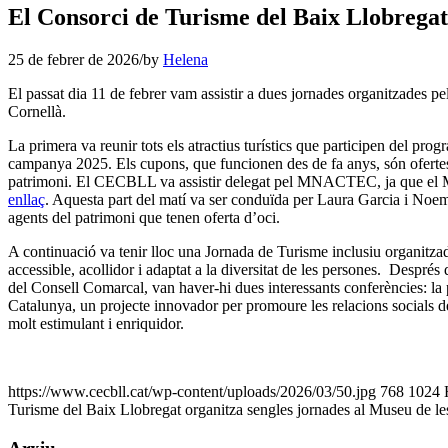
El Consorci de Turisme del Baix Llobregat
25 de febrer de 2026
/
by
Helena
El passat dia 11 de febrer vam assistir a dues jornades organitzades p
Cornellà.
La primera va reunir tots els atractius turístics que participen del pro
campanya 2025. Els cupons, que funcionen des de fa anys, són ofertes
patrimoni. El CECBLL va assistir delegat pel MNACTEC, ja que el Muse
enllaç
. Aquesta part del matí va ser conduïda per Laura Garcia i Noe
agents del patrimoni que tenen oferta d’oci.
A continuació va tenir lloc una Jornada de Turisme inclusiu organitza
accessible, acollidor i adaptat a la diversitat de les persones. Desp
del Consell Comarcal, van haver-hi dues interessants conferències: la
Catalunya, un projecte innovador per promoure les relacions socials d
molt estimulant i enriquidor.
https://www.cecbll.cat/wp-content/uploads/2026/03/50.jpg
768
1024
Turisme del Baix Llobregat organitza sengles jornades al Museu de le