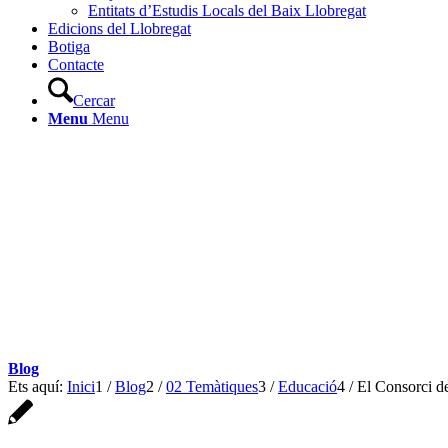
Entitats d’Estudis Locals del Baix Llobregat
Edicions del Llobregat
Botiga
Contacte
Cercar
Menu
Menu
Blog
Ets aquí:
Inici
1
/
Blog
2
/
02 Temàtiques
3
/
Educació
4
/
El Consorci de