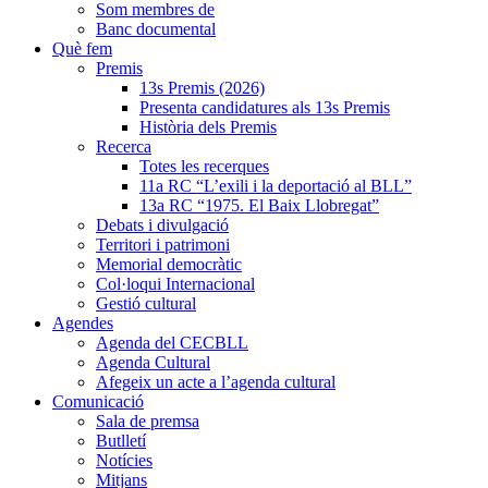
Som membres de
Banc documental
Què fem
Premis
13s Premis (2026)
Presenta candidatures als 13s Premis
Història dels Premis
Recerca
Totes les recerques
11a RC “L’exili i la deportació al BLL”
13a RC “1975. El Baix Llobregat”
Debats i divulgació
Territori i patrimoni
Memorial democràtic
Col·loqui Internacional
Gestió cultural
Agendes
Agenda del CECBLL
Agenda Cultural
Afegeix un acte a l’agenda cultural
Comunicació
Sala de premsa
Butlletí
Notícies
Mitjans