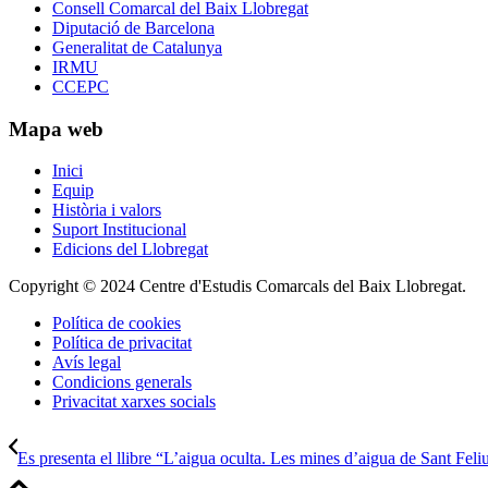
Consell Comarcal del Baix Llobregat
Diputació de Barcelona
Generalitat de Catalunya
IRMU
CCEPC
Mapa web
Inici
Equip
Història i valors
Suport Institucional
Edicions del Llobregat
Copyright © 2024 Centre d'Estudis Comarcals del Baix Llobregat.
Política de cookies
Política de privacitat
Avís legal
Condicions generals
Privacitat xarxes socials
Es presenta el llibre “L’aigua oculta. Les mines d’aigua de Sant Feliu