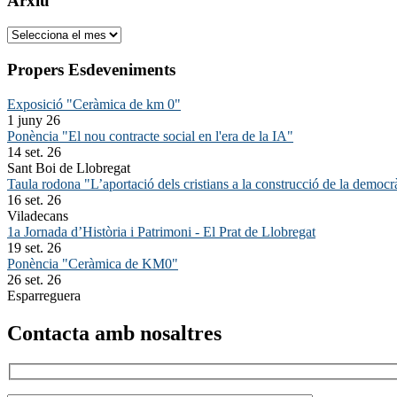
Arxiu
Arxiu
Propers Esdeveniments
Exposició "Ceràmica de km 0"
1 juny 26
Ponència "El nou contracte social en l'era de la IA"
14 set. 26
Sant Boi de Llobregat
Taula rodona "L’aportació dels cristians a la construcció de la democr
16 set. 26
Viladecans
1a Jornada d’Història i Patrimoni - El Prat de Llobregat
19 set. 26
Ponència "Ceràmica de KM0"
26 set. 26
Esparreguera
Contacta amb nosaltres