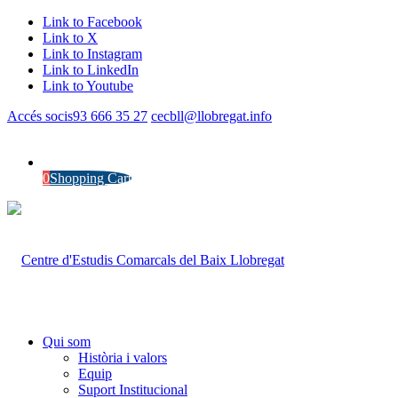
Link to Facebook
Link to X
Link to Instagram
Link to LinkedIn
Link to Youtube
Accés socis
93 666 35 27
cecbll@llobregat.info
0
Shopping Cart
Qui som
Història i valors
Equip
Suport Institucional