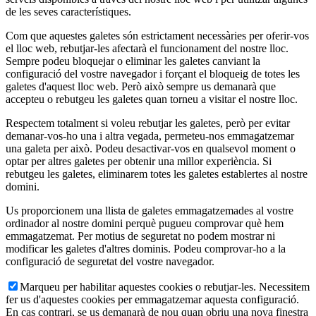
de les seves característiques.
Com que aquestes galetes són estrictament necessàries per oferir-vos
el lloc web, rebutjar-les afectarà el funcionament del nostre lloc.
Sempre podeu bloquejar o eliminar les galetes canviant la
configuració del vostre navegador i forçant el bloqueig de totes les
galetes d'aquest lloc web. Però això sempre us demanarà que
accepteu o rebutgeu les galetes quan torneu a visitar el nostre lloc.
Respectem totalment si voleu rebutjar les galetes, però per evitar
demanar-vos-ho una i altra vegada, permeteu-nos emmagatzemar
una galeta per això. Podeu desactivar-vos en qualsevol moment o
optar per altres galetes per obtenir una millor experiència. Si
rebutgeu les galetes, eliminarem totes les galetes establertes al nostre
domini.
Us proporcionem una llista de galetes emmagatzemades al vostre
ordinador al nostre domini perquè pugueu comprovar què hem
emmagatzemat. Per motius de seguretat no podem mostrar ni
modificar les galetes d'altres dominis. Podeu comprovar-ho a la
configuració de seguretat del vostre navegador.
Marqueu per habilitar aquestes cookies o rebutjar-les. Necessitem
fer us d'aquestes cookies per emmagatzemar aquesta configuració.
En cas contrari, se us demanarà de nou quan obriu una nova finestra