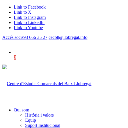
Link to Facebook
Link to X
Link to Instagram
Link to LinkedIn
Link to Youtube
Accés socis
93 666 35 27
cecbll@llobregat.info
0
Shopping Cart
Qui som
Història i valors
Equip
Suport Institucional