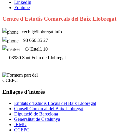
LinkedIn
Youtube
Centre d'Estudis Comarcals del Baix Llobregat
cecbll@llobregat.info
93 666 35 27
C/ Estelí, 10
08980 Sant Feliu de Llobregat
Enllaços d’interès
Entitats d’Estudis Locals del Baix Llobregat
Consell Comarcal del Baix Llobregat
Diputació de Barcelona
Generalitat de Catalunya
IRMU
CCEPC