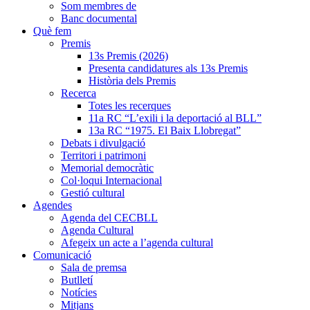
Som membres de
Banc documental
Què fem
Premis
13s Premis (2026)
Presenta candidatures als 13s Premis
Història dels Premis
Recerca
Totes les recerques
11a RC “L’exili i la deportació al BLL”
13a RC “1975. El Baix Llobregat”
Debats i divulgació
Territori i patrimoni
Memorial democràtic
Col·loqui Internacional
Gestió cultural
Agendes
Agenda del CECBLL
Agenda Cultural
Afegeix un acte a l’agenda cultural
Comunicació
Sala de premsa
Butlletí
Notícies
Mitjans