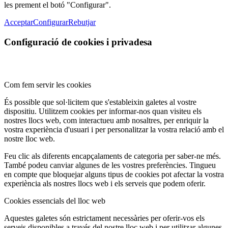
les prement el botó "Configurar".
Acceptar
Configurar
Rebutjar
Configuració de cookies i privadesa
Com fem servir les cookies
És possible que sol·licitem que s'estableixin galetes al vostre
dispositiu. Utilitzem cookies per informar-nos quan visiteu els
nostres llocs web, com interactueu amb nosaltres, per enriquir la
vostra experiència d'usuari i per personalitzar la vostra relació amb el
nostre lloc web.
Feu clic als diferents encapçalaments de categoria per saber-ne més.
També podeu canviar algunes de les vostres preferències. Tingueu
en compte que bloquejar alguns tipus de cookies pot afectar la vostra
experiència als nostres llocs web i els serveis que podem oferir.
Cookies essencials del lloc web
Aquestes galetes són estrictament necessàries per oferir-vos els
serveis disponibles a través del nostre lloc web i per utilitzar algunes