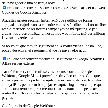
del navegador o una pestanya nova.
Feu clic per activar/desactivar les cookies essencials del lloc web
Cookies de Google Analytics
Aquestes galetes recullen informació que s'utilitza de forma
agregada per ajudar-nos a entendre com s'està utilitzant el nostre lloc
web o l'eficàcia de les nostres campanyes de màrqueting, o per
ajudar-nos a personalitzar el nostre lloc web i l'aplicació per millorar
la vostra experiència.
Si no voleu que fem un seguiment de la vostra visita al nostre lloc,
podeu desactivar el seguiment al vostre navegador aquí:
Feu clic per activar/desactivar el seguiment de Google Analytics
Altres serveis externs
També fem servir diferents serveis externs, com ara Google
Webfonts, Google Maps i proveïdors de vídeo externs. Com que
aquests proveïdors poden recopilar dades personals com la vostra
adreça IP, us permetem bloquejar-les aquí. Tingueu en compte que
això podria reduir en gran mesura la funcionalitat i l'aspecte del
nostre lloc. Els canvis tindran efecte un cop torneu a carregar la
pàgina.
Configuració de Google Webfonts: