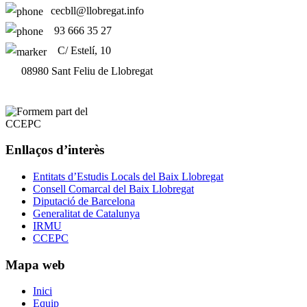
cecbll@llobregat.info
93 666 35 27
C/ Estelí, 10
08980 Sant Feliu de Llobregat
Enllaços d’interès
Entitats d’Estudis Locals del Baix Llobregat
Consell Comarcal del Baix Llobregat
Diputació de Barcelona
Generalitat de Catalunya
IRMU
CCEPC
Mapa web
Inici
Equip