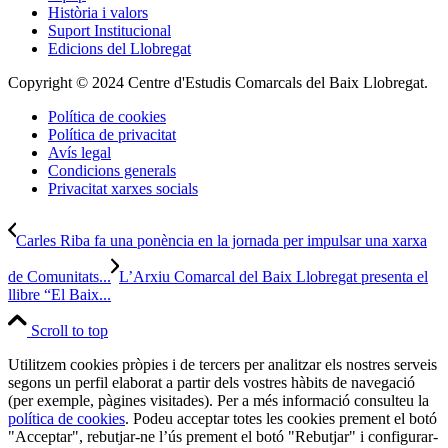
Història i valors
Suport Institucional
Edicions del Llobregat
Copyright © 2024 Centre d'Estudis Comarcals del Baix Llobregat.
Política de cookies
Política de privacitat
Avís legal
Condicions generals
Privacitat xarxes socials
Carles Riba fa una ponència en la jornada per impulsar una xarxa
de Comunitats...
L’Arxiu Comarcal del Baix Llobregat presenta el
llibre “El Baix...
Scroll to top
Utilitzem cookies pròpies i de tercers per analitzar els nostres serveis
segons un perfil elaborat a partir dels vostres hàbits de navegació
(per exemple, pàgines visitades). Per a més informació consulteu la
política de cookies
. Podeu acceptar totes les cookies prement el botó
"Acceptar", rebutjar-ne l’ús prement el botó "Rebutjar" i configurar-