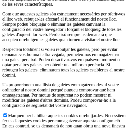
de les seves característiques.
Com que aquestes galetes són estrictament necessàries per oferir-vos
el lloc web, rebutjar-les afectarà el funcionament del nostre lloc.
Sempre podeu bloquejar o eliminar les galetes canviant la
configuració del vostre navegador i forçant el bloqueig de totes les
galetes d'aquest lloc web. Però això sempre us demanarà que
accepteu o rebutgeu les galetes quan torneu a visitar el nostre lloc.
Respectem totalment si voleu rebutjar les galetes, però per evitar
demanar-vos-ho una i altra vegada, permeteu-nos emmagatzemar
una galeta per això. Podeu desactivar-vos en qualsevol moment o
optar per altres galetes per obtenir una millor experiència. Si
rebutgeu les galetes, eliminarem totes les galetes establertes al nostre
domini.
Us proporcionem una llista de galetes emmagatzemades al vostre
ordinador al nostre domini perquè pugueu comprovar què hem
emmagatzemat. Per motius de seguretat no podem mostrar ni
modificar les galetes d'altres dominis. Podeu comprovar-ho a la
configuració de seguretat del vostre navegador.
Marqueu per habilitar aquestes cookies o rebutjar-les. Necessitem
fer us d'aquestes cookies per emmagatzemar aquesta configuració.
En cas contrari, se us demanarà de nou quan obriu una nova finestra