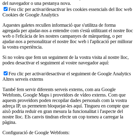
del navegador o una pestanya nova.
Feu clic per activar/desactivar les cookies essencials del lloc web
Cookies de Google Analytics
Aquestes galetes recullen informació que s'utilitza de forma
agregada per ajudar-nos a entendre com s'està utilitzant el nostre lloc
web o l'eficàcia de les nostres campanyes de màrqueting, o per
ajudar-nos a personalitzar el nostre lloc web i l'aplicació per millorar
la vostra experiència.
Si no voleu que fem un seguiment de la vostra visita al nostre lloc,
podeu desactivar el seguiment al vostre navegador aquí:
Feu clic per activar/desactivar el seguiment de Google Analytics
Altres serveis externs
També fem servir diferents serveis externs, com ara Google
Webfonts, Google Maps i proveïdors de vídeo externs. Com que
aquests proveïdors poden recopilar dades personals com la vostra
adreça IP, us permetem bloquejar-les aquí. Tingueu en compte que
això podria reduir en gran mesura la funcionalitat i l'aspecte del
nostre lloc. Els canvis tindran efecte un cop torneu a carregar la
pàgina.
Configuració de Google Webfonts: