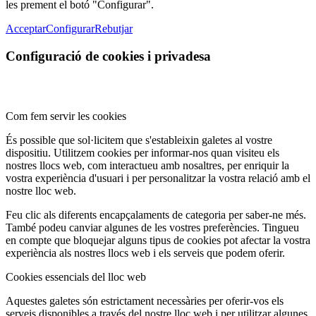
les prement el botó "Configurar".
Acceptar
Configurar
Rebutjar
Configuració de cookies i privadesa
Com fem servir les cookies
És possible que sol·licitem que s'estableixin galetes al vostre
dispositiu. Utilitzem cookies per informar-nos quan visiteu els
nostres llocs web, com interactueu amb nosaltres, per enriquir la
vostra experiència d'usuari i per personalitzar la vostra relació amb el
nostre lloc web.
Feu clic als diferents encapçalaments de categoria per saber-ne més.
També podeu canviar algunes de les vostres preferències. Tingueu
en compte que bloquejar alguns tipus de cookies pot afectar la vostra
experiència als nostres llocs web i els serveis que podem oferir.
Cookies essencials del lloc web
Aquestes galetes són estrictament necessàries per oferir-vos els
serveis disponibles a través del nostre lloc web i per utilitzar algunes