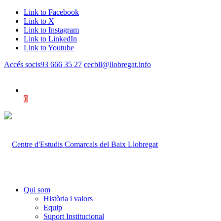
Link to Facebook
Link to X
Link to Instagram
Link to LinkedIn
Link to Youtube
Accés socis
93 666 35 27
cecbll@llobregat.info
0
Shopping Cart
Qui som
Història i valors
Equip
Suport Institucional