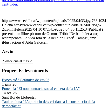
cent-vides/
https://www.cecbll.cat/wp-content/uploads/2025/04/33.jpg
768
1024
Helena
https://www.cecbll.cat/wp-content/uploads/2024/01/logo-
2x.png
Helena
2025-04-30 07:14:59
2025-04-30 11:25:34
Publicat i
presentat un llibre pòstum de Gemma Tribó “De bandoler a caça
recompenses. La vida fora de la llei d’en Cebrià Camps”, amb
il·lustracions d’Aïda Galceràn
Arxiu
Arxiu
Propers Esdeveniments
Exposició "Ceràmica de km 0"
1 juny 26
Ponència "El nou contracte social en l'era de la IA"
14 set. 26
Sant Boi de Llobregat
Taula rodona "L’aportació dels cristians a la construcció de la
democràcia"