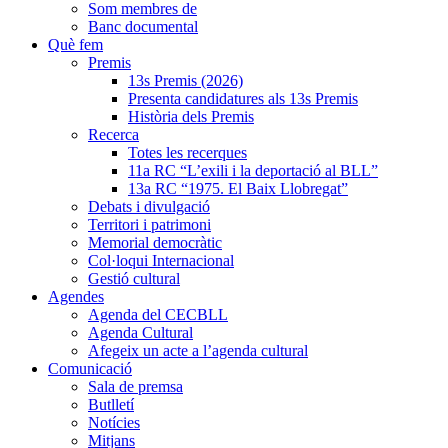
Som membres de
Banc documental
Què fem
Premis
13s Premis (2026)
Presenta candidatures als 13s Premis
Història dels Premis
Recerca
Totes les recerques
11a RC “L’exili i la deportació al BLL”
13a RC “1975. El Baix Llobregat”
Debats i divulgació
Territori i patrimoni
Memorial democràtic
Col·loqui Internacional
Gestió cultural
Agendes
Agenda del CECBLL
Agenda Cultural
Afegeix un acte a l’agenda cultural
Comunicació
Sala de premsa
Butlletí
Notícies
Mitjans