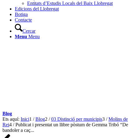
Entitats d’Estudis Locals del Baix Llobregat
Edicions del Llobregat
Botiga
Contacte
Cercar
Menu
Menu
Blog
Ets aquí:
Inici
1
/
Blog
2
/
03 Distinció per municipis
3
/
Molins de
Rei
4
/
Publicat i presentat un llibre pòstum de Gemma Tribó “De
bandoler a caç...