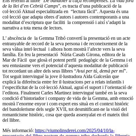
Ens referim al llibre “
De bandoler a caça recompenses. La vida fora
de la llei d’en Cebrià Camps
”, es tracta d’una publicació de la
col·lecció Aktual especialitzada en “lectura fàcil”. Aquesta és una
col·lecció que adapta obres d’autors i autores contemporanis a una
modalitat d’escriptura que faciliti la comprensió i així s’adapti la
narrativa a tota mena de lectors.
L’ abscència de la Gemma Tribó convertí la presentació en un acte
entranyable de record de la seva persona i de reconeixement de la
seva vàlua intel·lectual i alhora hom mostrà l’afecte vers la seva
família. En feu la presentació Núria Casals Girona, editora de la
Mar de Fàcil que glosà el potent perfil pedagògic de la Gemma i el
seu entusiasme vers el potencial d’aquesta modalitat de publicació
tot recordant un altre dels seus llibres “
Avui per tú, demà per mí
”.
Tot seguit intervingué la jove il·lustradora Aïda Galceràn que
explicà la diferència entre fer il·lustracions per a relats infantils i
l’especificitat de la col·lecció Aktual, agraí el suport i l’orientació de
l’editora. Finalment Carles Martinez intervingué també en la seva
condició d’historiador i company de vida de la Gemma, amb emoció
mostrà l’enorme enyor i com expert ens situà en el context històric
del bandolerisme dels segle XVII, tot desmitificant-ne la visió del
romanticisme històric, cosa que queda assenyalat en el mateix títol
del llibre.
Més informació:
https://viumolinsderei.com/2025/04/10/la-
presentacio-del-llibre-postum-de-gemma-tribo-desborda-la-llibreria-