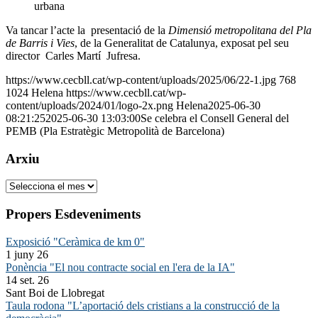
urbana
Va tancar l’acte la presentació de la
Dimensió metropolitana del Pla
de Barris i Vies
, de la Generalitat de Catalunya, exposat pel seu
director Carles Martí Jufresa.
https://www.cecbll.cat/wp-content/uploads/2025/06/22-1.jpg
768
1024
Helena
https://www.cecbll.cat/wp-
content/uploads/2024/01/logo-2x.png
Helena
2025-06-30
08:21:25
2025-06-30 13:03:00
Se celebra el Consell General del
PEMB (Pla Estratègic Metropolità de Barcelona)
Arxiu
Arxiu
Propers Esdeveniments
Exposició "Ceràmica de km 0"
1 juny 26
Ponència "El nou contracte social en l'era de la IA"
14 set. 26
Sant Boi de Llobregat
Taula rodona "L’aportació dels cristians a la construcció de la