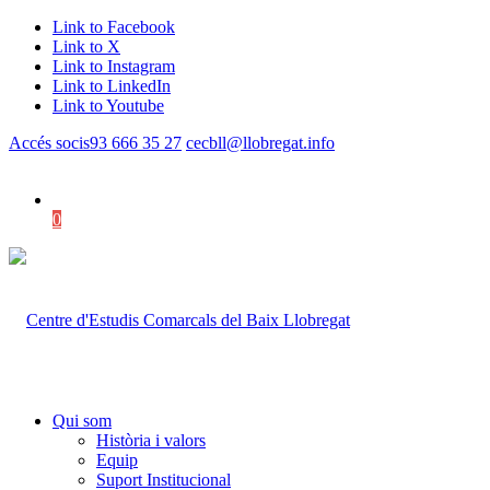
Link to Facebook
Link to X
Link to Instagram
Link to LinkedIn
Link to Youtube
Accés socis
93 666 35 27
cecbll@llobregat.info
0
Shopping Cart
Qui som
Història i valors
Equip
Suport Institucional