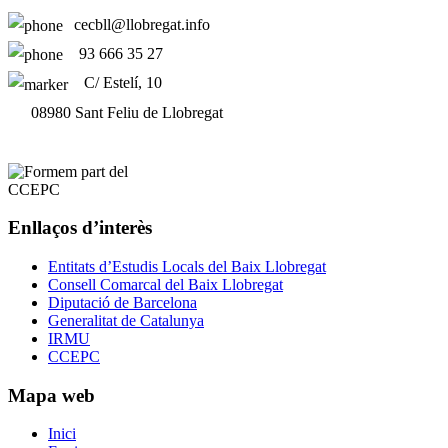
cecbll@llobregat.info
93 666 35 27
C/ Estelí, 10
08980 Sant Feliu de Llobregat
Enllaços d’interès
Entitats d’Estudis Locals del Baix Llobregat
Consell Comarcal del Baix Llobregat
Diputació de Barcelona
Generalitat de Catalunya
IRMU
CCEPC
Mapa web
Inici