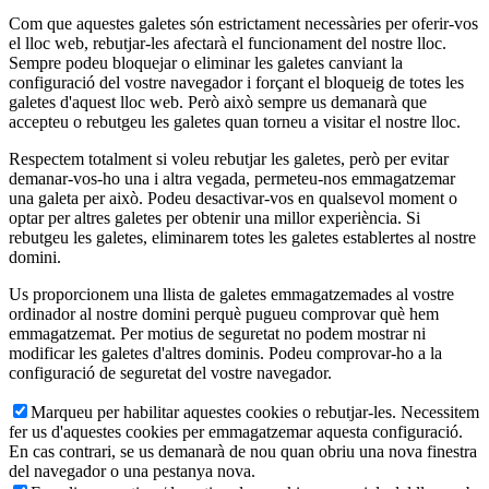
Com que aquestes galetes són estrictament necessàries per oferir-vos
el lloc web, rebutjar-les afectarà el funcionament del nostre lloc.
Sempre podeu bloquejar o eliminar les galetes canviant la
configuració del vostre navegador i forçant el bloqueig de totes les
galetes d'aquest lloc web. Però això sempre us demanarà que
accepteu o rebutgeu les galetes quan torneu a visitar el nostre lloc.
Respectem totalment si voleu rebutjar les galetes, però per evitar
demanar-vos-ho una i altra vegada, permeteu-nos emmagatzemar
una galeta per això. Podeu desactivar-vos en qualsevol moment o
optar per altres galetes per obtenir una millor experiència. Si
rebutgeu les galetes, eliminarem totes les galetes establertes al nostre
domini.
Us proporcionem una llista de galetes emmagatzemades al vostre
ordinador al nostre domini perquè pugueu comprovar què hem
emmagatzemat. Per motius de seguretat no podem mostrar ni
modificar les galetes d'altres dominis. Podeu comprovar-ho a la
configuració de seguretat del vostre navegador.
Marqueu per habilitar aquestes cookies o rebutjar-les. Necessitem
fer us d'aquestes cookies per emmagatzemar aquesta configuració.
En cas contrari, se us demanarà de nou quan obriu una nova finestra
del navegador o una pestanya nova.