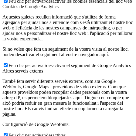
Feu clic per activar/desactivar les cookies essencials del lloc web
Cookies de Google Analytics
Aquestes galetes recullen informació que s'utilitza de forma
agregada per ajudar-nos a entendre com s'està utilitzant el nostre lloc
web o l'eficàcia de les nostres campanyes de màrqueting, o per
ajudar-nos a personalitzar el nostre lloc web i l'aplicació per millorar
la vostra experiència.
Si no voleu que fem un seguiment de la vostra visita al nostre lloc,
podeu desactivar el seguiment al vostre navegador aquí:
Feu clic per activar/desactivar el seguiment de Google Analytics
Altres serveis externs
També fem servir diferents serveis externs, com ara Google
Webfonts, Google Maps i proveïdors de vídeo externs. Com que
aquests proveïdors poden recopilar dades personals com la vostra
adreça IP, us permetem bloquejar-les aquí. Tingueu en compte que
això podria reduir en gran mesura la funcionalitat i l'aspecte del
nostre lloc. Els canvis tindran efecte un cop torneu a carregar la
pàgina.
Configuració de Google Webfonts:
Feu clic per activar/desactivar