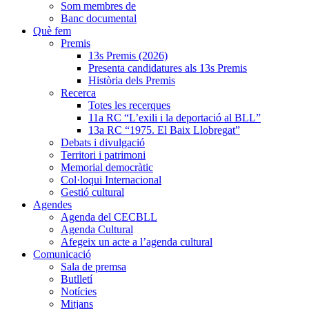
Som membres de
Banc documental
Què fem
Premis
13s Premis (2026)
Presenta candidatures als 13s Premis
Història dels Premis
Recerca
Totes les recerques
11a RC “L’exili i la deportació al BLL”
13a RC “1975. El Baix Llobregat”
Debats i divulgació
Territori i patrimoni
Memorial democràtic
Col·loqui Internacional
Gestió cultural
Agendes
Agenda del CECBLL
Agenda Cultural
Afegeix un acte a l’agenda cultural
Comunicació
Sala de premsa
Butlletí
Notícies
Mitjans