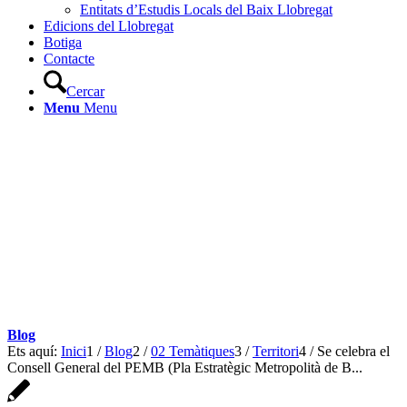
Entitats d’Estudis Locals del Baix Llobregat
Edicions del Llobregat
Botiga
Contacte
Cercar
Menu
Menu
Blog
Ets aquí:
Inici
1
/
Blog
2
/
02 Temàtiques
3
/
Territori
4
/
Se celebra el
Consell General del PEMB (Pla Estratègic Metropolità de B...