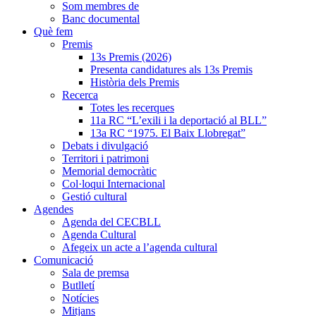
Som membres de
Banc documental
Què fem
Premis
13s Premis (2026)
Presenta candidatures als 13s Premis
Història dels Premis
Recerca
Totes les recerques
11a RC “L’exili i la deportació al BLL”
13a RC “1975. El Baix Llobregat”
Debats i divulgació
Territori i patrimoni
Memorial democràtic
Col·loqui Internacional
Gestió cultural
Agendes
Agenda del CECBLL
Agenda Cultural
Afegeix un acte a l’agenda cultural
Comunicació
Sala de premsa
Butlletí
Notícies
Mitjans