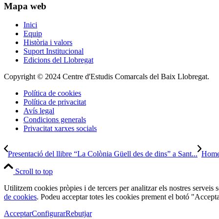
Mapa web
Inici
Equip
Història i valors
Suport Institucional
Edicions del Llobregat
Copyright © 2024 Centre d'Estudis Comarcals del Baix Llobregat.
Política de cookies
Política de privacitat
Avís legal
Condicions generals
Privacitat xarxes socials
Presentació del llibre “La Colònia Güell des de dins” a Sant...
Homen
Scroll to top
Utilitzem cookies pròpies i de tercers per analitzar els nostres serveis
de cookies
. Podeu acceptar totes les cookies prement el botó "Accepta
Acceptar
Configurar
Rebutjar