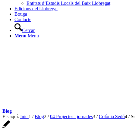
Entitats d’Estudis Locals del Baix Llobregat
Edicions del Llobregat
Botiga
Contacte
Cercar
Menu
Menu
Blog
Ets aquí:
Inici
1
/
Blog
2
/
04 Projectes i jornades
3
/
Colònia Sedó
4
/
Se