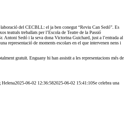
ol·laboració del CECBLL: el ja ben conegut “Reviu Can Sedó”. Es
os teatrals treballats per l’Escola de Teatre de la Passió
r. Antoni Sedó i la seva dona Victorina Guichard, just a l’entrada al
es una representació de moments escolars en el que intervenen nens i
alment gratuït. Enguany hi han assistit a les representacions més de
g
Helena
2025-06-02 12:36:58
2025-06-02 15:41:10
Se celebra una