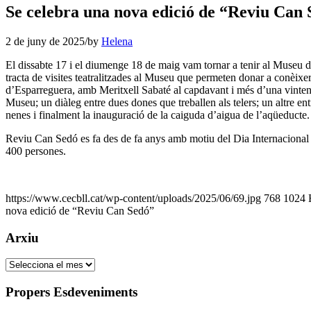
Se celebra una nova edició de “Reviu Can
2 de juny de 2025
/
by
Helena
El dissabte 17 i el diumenge 18 de maig vam tornar a tenir al Muse
tracta de visites teatralitzades al Museu que permeten donar a conèixer l
d’Esparreguera, amb Meritxell Sabaté al capdavant i més d’una vintena d
Museu; un diàleg entre dues dones que treballen als telers; un altre en
nenes i finalment la inauguració de la caiguda d’aigua de l’aqüeducte.
Reviu Can Sedó es fa des de fa anys amb motiu del Dia Internacional d
400 persones.
https://www.cecbll.cat/wp-content/uploads/2025/06/69.jpg
768
1024
nova edició de “Reviu Can Sedó”
Arxiu
Arxiu
Propers Esdeveniments