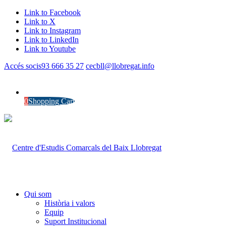
Link to Facebook
Link to X
Link to Instagram
Link to LinkedIn
Link to Youtube
Accés socis
93 666 35 27
cecbll@llobregat.info
0
Shopping Cart
Qui som
Història i valors
Equip
Suport Institucional