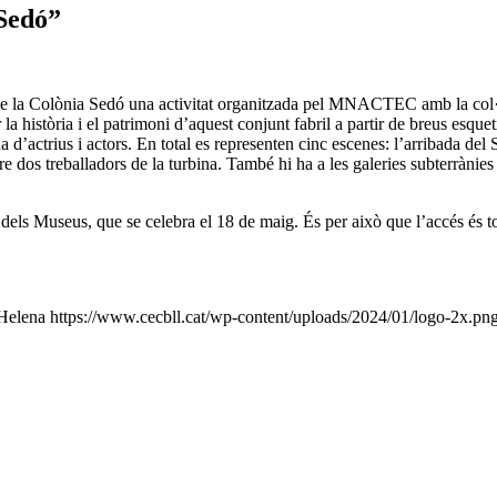
 Sedó”
u de la Colònia Sedó una activitat organitzada pel MNACTEC amb la c
a història i el patrimoni d’aquest conjunt fabril a partir de breus esquetx
’actrius i actors. En total es representen cinc escenes: l’arribada del S
tre dos treballadors de la turbina. També hi ha a les galeries subterràni
els Museus, que se celebra el 18 de maig. És per això que l’accés és tot
Helena
https://www.cecbll.cat/wp-content/uploads/2024/01/logo-2x.pn