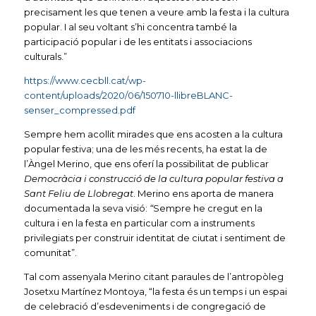
precisament les que tenen a veure amb la festa i la cultura
popular. I al seu voltant s’hi concentra també la
participació popular i de les entitats i associacions
culturals.”
https://www.cecbll.cat/wp-
content/uploads/2020/06/150710-llibreBLANC-
senser_compressed.pdf
Sempre hem acollit mirades que ens acosten a la cultura
popular festiva; una de les més recents, ha estat la de
l’Àngel Merino, que ens oferí la possibilitat de publicar
Democràcia i construcció de la cultura popular festiva a
Sant Feliu de Llobregat
. Merino ens aporta de manera
documentada la seva visió:
“
Sempre he cregut en la
cultura i en la festa en particular com a instruments
privilegiats per construir identitat de ciutat i sentiment de
comunitat”.
Tal com assenyala Merino citant paraules de l’antropòleg
Josetxu Martínez Montoya, “la festa és un temps i un espai
de celebració d’esdeveniments i de congregació de