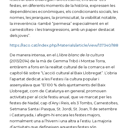
festes, en diferents moments de la història, expressen les
dependències econòmiques, els condicionants socials, les
normes, les jerarquies, la promiscuïtat, la visibilitat notable,
la irreverència -també “permesa” especialment en el
carnestoltes- i les transgressions, amb un paper destacat
dels joves”.
https://raco.cat/index.php/Materials/article/view/137340/188998
De manera intensa, en el
Llibre blanc de la cultura
(2013/2014) de la mà de Gemma Tribó i Montse Torra,
entràrem a fons en la realitat cultural de la comarca en el
capítol 6è sobre “L’acció cultural al Baix Llobregat”. L’obria
l’apartat dedicat a les Festes i la cultura popular i
assenyalava que “El 100 % dels ajuntaments del Baix
Llobregat, com de Catalunya en general, promouen
activitats per al cicle festiu anual, que ve marcat per les
festes de Nadal, cap d’Any i Reis, els 3 Tombs, Carnestoltes,
Setmana Santa i Pasqua, St. Jordi, St. Joan, 11 de setembre
i Castanyada, i afegim-hi encara les festes majors,
normalment una a l’hivern i una altra a l’estiu. La majoria
d’activitats que defineixen aquestes festes són