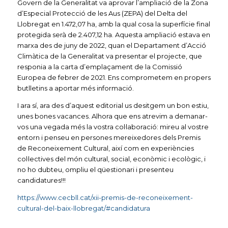
Govern de la Generalitat va aprovar l’ampliació de la Zona
d’Especial Protecció de les Aus (ZEPA) del Delta del
Llobregat en 1.472,07 ha, amb la qual cosa la superfície final
protegida serà de 2.407,12 ha. Aquesta ampliació estava en
marxa des de juny de 2022, quan el Departament d’Acció
Climàtica de la Generalitat va presentar el projecte, que
responia a la carta d’emplaçament de la Comissió
Europea de febrer de 2021. Ens comprometem en propers
butlletins a aportar més informació.
I ara sí, ara des d’aquest editorial us desitgem un bon estiu,
unes bones vacances. Alhora que ens atrevim a demanar-
vos una vegada més la vostra col·laboració: mireu al vostre
entorn i penseu en persones mereixedores dels Premis
de Reconeixement Cultural, així com en experiències
col·lectives del món cultural, social, econòmic i ecològic, i
no ho dubteu, ompliu el qüestionari i presenteu
candidatures!!!
https://www.cecbll.cat/xii-premis-de-reconeixement-
cultural-del-baix-llobregat/#candidatura