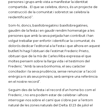
persones i grups amb vista a manifestar la identitat
compartida… El que se celebra, doncs, és un projecte de
construcció de la comunitat i sobretot se celebra la
reidentificació”.
Som-hi, doncs, baixllobregatins i baixllobregatines,
gaudim de la festa i en gaudir rendim homenatge a les
persones que amb la seva petjada han contribuït i han
volgut treballar per enfortir i identificar la comunitat; és
dolorós dedicar l’editorial a la Festa i que alhora en aquest
butlletí hi hagi l’obituari de l’estimat Frederic Prieto,
obituari que de la mà de Carles Riba expressa el que
moltes pensem sobre la llarga vida i el testimoni del
Frederic: “Amb la seva bonhomia, el seu caràcter
conciliador i la seva prudència, sense renunciar a l’acció
enèrgica ni als seus principis, serà sempre una referència
en el nostre record”.
Seguim des de la festa i el record d’un home bo com el
Frederic, i no ens podem estar de celebrar i alhora
interrogar-nos sobre el camí que s’obre per a l’entorn
natural de les zones naturals del Delta. El 23 de juliol el