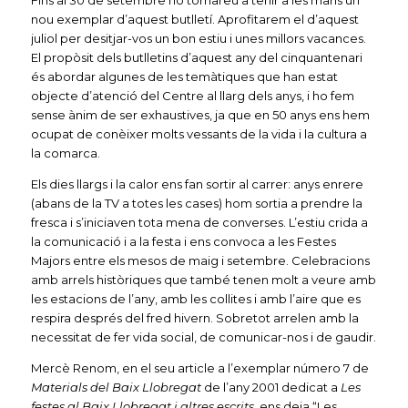
Fins al 30 de setembre no tornareu a tenir a les mans un
nou exemplar d’aquest butlletí. Aprofitarem el d’aquest
juliol per desitjar-vos un bon estiu i unes millors vacances.
El propòsit dels butlletins d’aquest any del cinquantenari
és abordar algunes de les temàtiques que han estat
objecte d’atenció del Centre al llarg dels anys, i ho fem
sense ànim de ser exhaustives, ja que en 50 anys ens hem
ocupat de conèixer molts vessants de la vida i la cultura a
la comarca.
Els dies llargs i la calor ens fan sortir al carrer: anys enrere
(abans de la TV a totes les cases) hom sortia a prendre la
fresca i s’iniciaven tota mena de converses. L’estiu crida a
la comunicació i a la festa i ens convoca a les Festes
Majors entre els mesos de maig i setembre. Celebracions
amb arrels històriques que també tenen molt a veure amb
les estacions de l’any, amb les collites i amb l’aire que es
respira després del fred hivern. Sobretot arrelen amb la
necessitat de fer vida social, de comunicar-nos i de gaudir.
Mercè Renom, en el seu article a l’exemplar número 7 de
Materials del Baix Llobregat
de l’any 2001 dedicat a
Les
festes al Baix Llobregat i altres escrits
, ens deia “Les