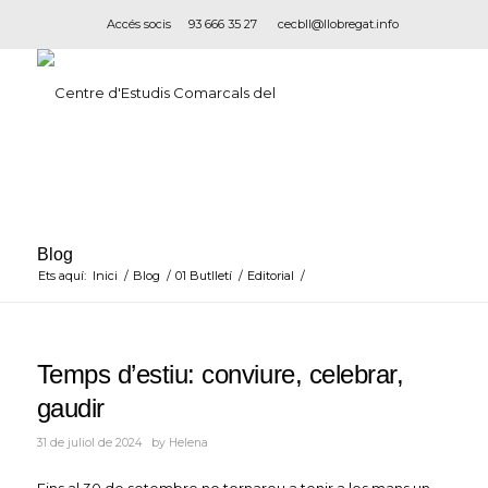
Accés socis
93 666 35 27
cecbll@llobregat.info
Blog
Ets aquí:
Inici
/
Blog
/
01 Butlletí
/
Editorial
/
Temps d’estiu: conviure, celebrar,
gaudir
31 de juliol de 2024
by
Helena