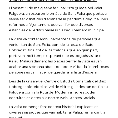
El passat 19 de maig es va fer una visita guiada pel Palau
Falguera, un espai emblemàtic de Sant Feliu que portava
sense ser visitat des d’abans de la pandèmia degut a unes
reformes a l’Ajuntament que van fer que diverses
estàncies de l’edifici passessin a l’equipament municipal.
La visita va contar amb una trentena de persones que
venien tan de Sant Feliu, com de la resta del Baix
Llobregat i fins i tot de Barcelona, i que en gran part,
portaven molt temps esperant que es pogués visitar el
Palau. Malauradament les places per fer la visita es van
acabar una setmana abans de poder visitar-la i nombroses
persones es van haver de quedar a la llista d’espera.
Des de fa uns any, el Centre d’Estudis Comarcals del Baix
Llobregat ofereix el servei de visites guiades tan del Palau
Falguera com a la Ruta del Modernisme, i es poden
consultar les dates a la nostre web i Xarxes Socials.
La visita comença fent context històric i explicant les
diverses nissagues que van habitar al Palau, remarcant la
gran ref