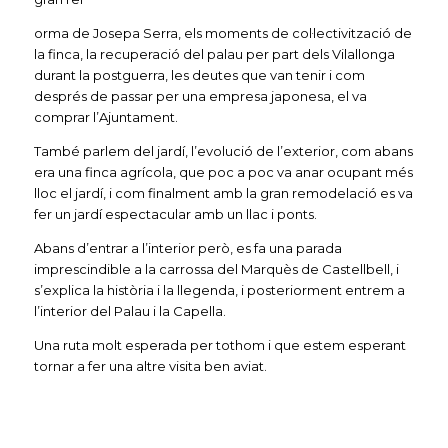
orma de Josepa Serra, els moments de col·lectivització de
la finca, la recuperació del palau per part dels Vilallonga
durant la postguerra, les deutes que van tenir i com
després de passar per una empresa japonesa, el va
comprar l’Ajuntament.
També parlem del jardí, l’evolució de l’exterior, com abans
era una finca agrícola, que poc a poc va anar ocupant més
lloc el jardí, i com finalment amb la gran remodelació es va
fer un jardí espectacular amb un llac i ponts.
Abans d’entrar a l’interior però, es fa una parada
imprescindible a la carrossa del Marquès de Castellbell, i
s’explica la història i la llegenda, i posteriorment entrem a
l’interior del Palau i la Capella.
Una ruta molt esperada per tothom i que estem esperant
tornar a fer una altre visita ben aviat.