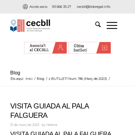
Accés socis
93 666 35 27
cecbll@llobregat.info
Blog
Ets aquí:
Inici
/
Blog
/
z BUTLLETÍ Num. 196 (Març de 2023)
/
VISITA GUIADA AL PALA
FALGUERA
31 de març de 2023
by
Helena
VISITA GUIADA AL PALA FALGUERA