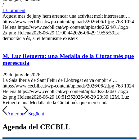
/
1 Comment
Aquest mes de juny hem arrencar una activitat molt interessant:…
https://www.cecbll.cat/wp-content/uploads/2026/06/1.jpg
768
1024
Helena
https://www.cecbll.cat/wp-content/uploads/2024/01/logo-
2x.png
Helena
2026-06-29 11:00:44
2026-06-29 19:55:59
La
democràcia és, si el feminisme existeix
M. Luz Retuerta: una Medalla de la Ciutat més que
merescuda
29 de juny de 2026
La Sala Iberia de Sant Feliu de Llobregat es va omplir el…
https://www.cecbll.cat/wp-content/uploads/2026/06/2.jpg
768
1024
Helena
https://www.cecbll.cat/wp-content/uploads/2024/01/logo-
2x.png
Helena
2026-06-29 10:51:35
2026-06-29 20:39:12
M. Luz
Retuerta: una Medalla de la Ciutat més que merescuda
Anterior
Següent
Agenda del CECBLL