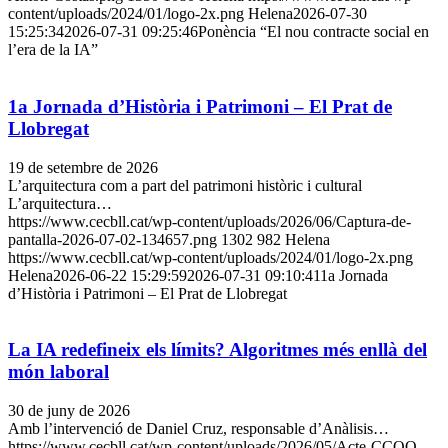
content/uploads/2024/01/logo-2x.png
Helena
2026-07-30
15:25:34
2026-07-31 09:25:46
Ponència “El nou contracte social en
l’era de la IA”
1a Jornada d’Història i Patrimoni – El Prat de
Llobregat
19 de setembre de 2026
L’arquitectura com a part del patrimoni històric i cultural
L’arquitectura…
https://www.cecbll.cat/wp-content/uploads/2026/06/Captura-de-
pantalla-2026-07-02-134657.png
1302
982
Helena
https://www.cecbll.cat/wp-content/uploads/2024/01/logo-2x.png
Helena
2026-06-22 15:29:59
2026-07-31 09:10:41
1a Jornada
d’Història i Patrimoni – El Prat de Llobregat
La IA redefineix els límits? Algoritmes més enllà del
món laboral
30 de juny de 2026
Amb l’intervenció de Daniel Cruz, responsable d’Anàlisis…
https://www.cecbll.cat/wp-content/uploads/2026/05/Acte-CCOO-