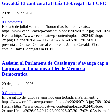
Gavaldà El cant coral al Baix Llobregat i la FCEC
29 de juliol de 2026
/
0 Comments
El dia 6 de juliol vam tenir l’honor d’assistir, convidats…
https://www.cecbll.cat/wp-content/uploads/2026/07/12.jpg
768
1024
Helena
https://www.cecbll.cat/wp-content/uploads/2024/01/logo-
2x.png
Helena
2026-07-29 12:31:52
2026-07-30 17:01:43
Es
presenta al Consell Comarcal el llibre de Jaume Gavaldà El cant
coral al Baix Llobregat i la FCEC
Assistim al Parlament de Catalunya: s’avança cap a
l’aprovació d’una nova Llei de Memòria
Democràtica
29 de juliol de 2026
/
0 Comments
El passat 15 de juliol va tenir lloc una trobada al Parlament…
https://www.cecbll.cat/wp-content/uploads/2026/07/13.jpg
768
1024
Helena
https://www.cecbll.cat/wp-content/uploads/2024/01/logo-
2x.png
Helena
2026-07-29 12:28:00
2026-07-30 17:02:10
Assistim al