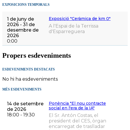
EXPOSICIONS TEMPORALS
Exposició "Ceràmica de km 0"
1 de juny de
2026 - 31 de
A l'Espai de la Terrissa
desembre de
d'Esparreguera
2026
0:00
Propers esdeveniments
ESDEVENIMENTS DESTACATS
No hi ha esdeveniments
MÉS ESDEVENIMENTS
Ponència "El nou contracte
14 de setembre
social en l'era de la IA"
de 2026
18:00 - 19:30
El Sr. Antón Costas, el
president del CES, òrgan
encarregat de traslladar