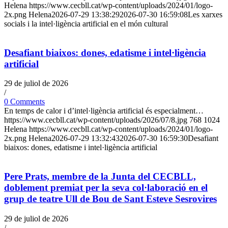
Helena
https://www.cecbll.cat/wp-content/uploads/2024/01/logo-
2x.png
Helena
2026-07-29 13:38:29
2026-07-30 16:59:08
Les xarxes
socials i la intel·ligència artificial en el món cultural
Desafiant biaixos: dones, edatisme i intel·ligència
artificial
29 de juliol de 2026
/
0 Comments
En temps de calor i d’intel·ligència artificial és especialment…
https://www.cecbll.cat/wp-content/uploads/2026/07/8.jpg
768
1024
Helena
https://www.cecbll.cat/wp-content/uploads/2024/01/logo-
2x.png
Helena
2026-07-29 13:32:43
2026-07-30 16:59:30
Desafiant
biaixos: dones, edatisme i intel·ligència artificial
Pere Prats, membre de la Junta del CECBLL,
doblement premiat per la seva col·laboració en el
grup de teatre Ull de Bou de Sant Esteve Sesrovires
29 de juliol de 2026
/