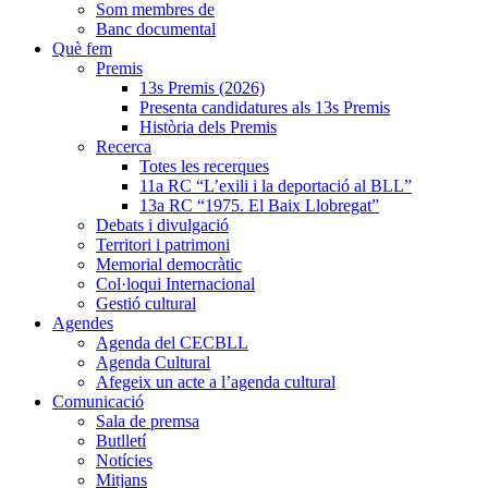
Som membres de
Banc documental
Què fem
Premis
13s Premis (2026)
Presenta candidatures als 13s Premis
Història dels Premis
Recerca
Totes les recerques
11a RC “L’exili i la deportació al BLL”
13a RC “1975. El Baix Llobregat”
Debats i divulgació
Territori i patrimoni
Memorial democràtic
Col·loqui Internacional
Gestió cultural
Agendes
Agenda del CECBLL
Agenda Cultural
Afegeix un acte a l’agenda cultural
Comunicació
Sala de premsa
Butlletí
Notícies
Mitjans