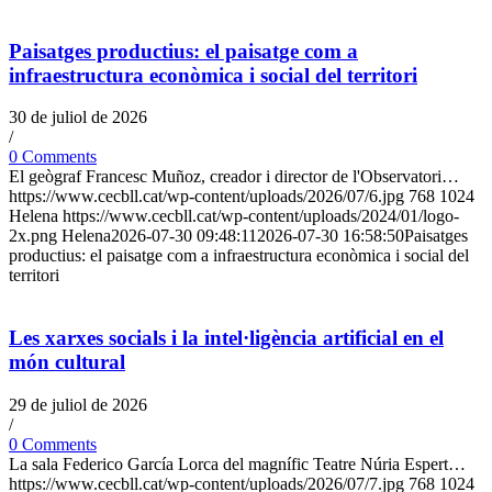
Paisatges productius: el paisatge com a
infraestructura econòmica i social del territori
30 de juliol de 2026
/
0 Comments
El geògraf Francesc Muñoz, creador i director de l'Observatori…
https://www.cecbll.cat/wp-content/uploads/2026/07/6.jpg
768
1024
Helena
https://www.cecbll.cat/wp-content/uploads/2024/01/logo-
2x.png
Helena
2026-07-30 09:48:11
2026-07-30 16:58:50
Paisatges
productius: el paisatge com a infraestructura econòmica i social del
territori
Les xarxes socials i la intel·ligència artificial en el
món cultural
29 de juliol de 2026
/
0 Comments
La sala Federico García Lorca del magnífic Teatre Núria Espert…
https://www.cecbll.cat/wp-content/uploads/2026/07/7.jpg
768
1024