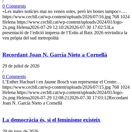
/
0 Comments
«Les males notícies mai no venen soles, però les bones tampoc».…
https://www.cecbll.cat/wp-content/uploads/2026/07/16.jpg
768
1024
Helena
https://www.cecbll.cat/wp-content/uploads/2024/01/logo-
2x.png
Helena
2026-07-29 12:10:26
2026-07-30 17:02:53
La
presentació de l’edició impresa de l’Estiu al Baix 2026 reivindica la
veu pròpia del sud metropolità
Recordant Joan N. García Nieto a Cornellà
29 de juliol de 2026
/
0 Comments
L’Esther Hachuel i en Jaume Bosch van representar el Centre…
https://www.cecbll.cat/wp-content/uploads/2026/07/15.jpg
768
1024
Helena
https://www.cecbll.cat/wp-content/uploads/2024/01/logo-
2x.png
Helena
2026-07-29 12:08:21
2026-07-30 17:03:12
Recordant
Joan N. García Nieto a Cornellà
La democràcia és, si el feminisme existeix
29 de juny de 2026