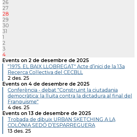
26
27
28
29
30
31
1
2
3
4
Events on 2 de desembre de 2025
"1975. EL BAIX LLOBREGAT" Acte d’inici de la 13a
Recerca Col·lectiva del CECBLL
2 des. 25
Events on 4 de desembre de 2025
Conferència - debat "Construint la ciutadania
democràtica: la lluita contra la dictadura al final del
Franquisme"
4 des. 25
Events on 13 de desembre de 2025
Trobada de dibuix URBAN SKETCHING A LA
COLÒNIA SEDÓ D’ESPARREGUERA
13 des. 25