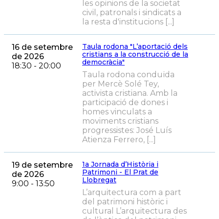
les opinions de la societat
civil, patronals i sindicats a
la resta d'institucions [...]
Taula rodona "L’aportació dels
16 de setembre
cristians a la construcció de la
de 2026
democràcia"
18:30 - 20:00
Taula rodona conduïda
per Mercè Solé Tey,
activista cristiana. Amb la
participació de dones i
homes vinculats a
moviments cristians
progressistes: José Luís
Atienza Ferrero, [...]
1a Jornada d’Història i
19 de setembre
Patrimoni - El Prat de
de 2026
Llobregat
9:00 - 13:50
L’arquitectura com a part
del patrimoni històric i
cultural L’arquitectura des