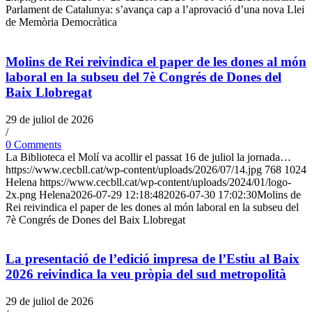
Parlament de Catalunya: s’avança cap a l’aprovació d’una nova Llei
de Memòria Democràtica
Molins de Rei reivindica el paper de les dones al món
laboral en la subseu del 7è Congrés de Dones del
Baix Llobregat
29 de juliol de 2026
/
0 Comments
La Biblioteca el Molí va acollir el passat 16 de juliol la jornada…
https://www.cecbll.cat/wp-content/uploads/2026/07/14.jpg
768
1024
Helena
https://www.cecbll.cat/wp-content/uploads/2024/01/logo-
2x.png
Helena
2026-07-29 12:18:48
2026-07-30 17:02:30
Molins de
Rei reivindica el paper de les dones al món laboral en la subseu del
7è Congrés de Dones del Baix Llobregat
La presentació de l’edició impresa de l’Estiu al Baix
2026 reivindica la veu pròpia del sud metropolità
29 de juliol de 2026