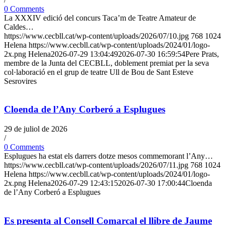
0 Comments
La XXXIV edició del concurs Taca’m de Teatre Amateur de
Caldes…
https://www.cecbll.cat/wp-content/uploads/2026/07/10.jpg
768
1024
Helena
https://www.cecbll.cat/wp-content/uploads/2024/01/logo-
2x.png
Helena
2026-07-29 13:04:49
2026-07-30 16:59:54
Pere Prats,
membre de la Junta del CECBLL, doblement premiat per la seva
col·laboració en el grup de teatre Ull de Bou de Sant Esteve
Sesrovires
Cloenda de l’Any Corberó a Esplugues
29 de juliol de 2026
/
0 Comments
Esplugues ha estat els darrers dotze mesos commemorant l’Any…
https://www.cecbll.cat/wp-content/uploads/2026/07/11.jpg
768
1024
Helena
https://www.cecbll.cat/wp-content/uploads/2024/01/logo-
2x.png
Helena
2026-07-29 12:43:15
2026-07-30 17:00:44
Cloenda
de l’Any Corberó a Esplugues
Es presenta al Consell Comarcal el llibre de Jaume