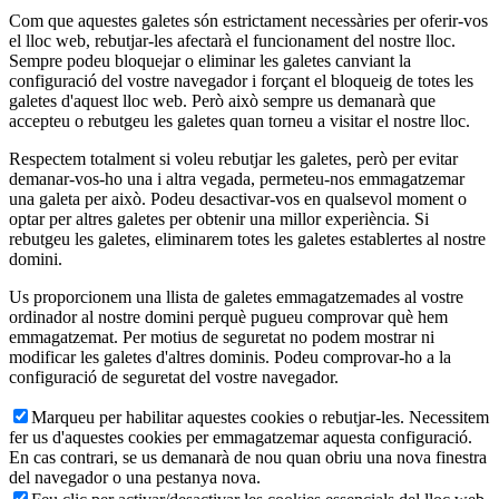
Com que aquestes galetes són estrictament necessàries per oferir-vos
el lloc web, rebutjar-les afectarà el funcionament del nostre lloc.
Sempre podeu bloquejar o eliminar les galetes canviant la
configuració del vostre navegador i forçant el bloqueig de totes les
galetes d'aquest lloc web. Però això sempre us demanarà que
accepteu o rebutgeu les galetes quan torneu a visitar el nostre lloc.
Respectem totalment si voleu rebutjar les galetes, però per evitar
demanar-vos-ho una i altra vegada, permeteu-nos emmagatzemar
una galeta per això. Podeu desactivar-vos en qualsevol moment o
optar per altres galetes per obtenir una millor experiència. Si
rebutgeu les galetes, eliminarem totes les galetes establertes al nostre
domini.
Us proporcionem una llista de galetes emmagatzemades al vostre
ordinador al nostre domini perquè pugueu comprovar què hem
emmagatzemat. Per motius de seguretat no podem mostrar ni
modificar les galetes d'altres dominis. Podeu comprovar-ho a la
configuració de seguretat del vostre navegador.
Marqueu per habilitar aquestes cookies o rebutjar-les. Necessitem
fer us d'aquestes cookies per emmagatzemar aquesta configuració.
En cas contrari, se us demanarà de nou quan obriu una nova finestra
del navegador o una pestanya nova.