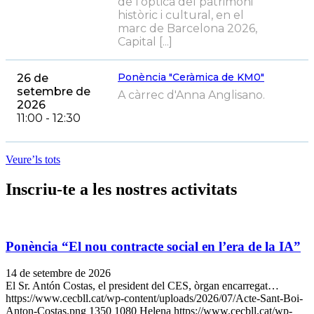
de l’òptica del patrimoni
històric i cultural, en el
marc de Barcelona 2026,
Capital [...]
Ponència "Ceràmica de KM0"
26 de
setembre de
A càrrec d'Anna Anglisano.
2026
11:00 - 12:30
Veure’ls tots
Inscriu-te a les nostres activitats
Ponència “El nou contracte social en l’era de la IA”
14 de setembre de 2026
El Sr. Antón Costas, el president del CES, òrgan encarregat…
https://www.cecbll.cat/wp-content/uploads/2026/07/Acte-Sant-Boi-
Anton-Costas.png
1350
1080
Helena
https://www.cecbll.cat/wp-