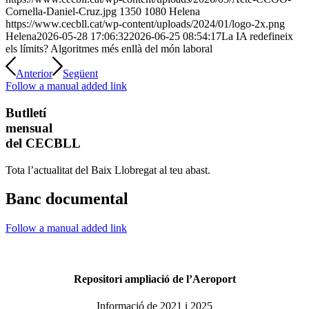
Cornella-Daniel-Cruz.jpg
1350
1080
Helena
https://www.cecbll.cat/wp-content/uploads/2024/01/logo-2x.png
Helena
2026-05-28 17:06:32
2026-06-25 08:54:17
La IA redefineix
els límits? Algoritmes més enllà del món laboral
Anterior
Següent
Follow a manual added link
Butlletí
mensual
del CECBLL
Tota l’actualitat del Baix Llobregat al teu abast.
Banc documental
Follow a manual added link
Repositori ampliació de l’Aeroport
Informació de 2021 i 2025