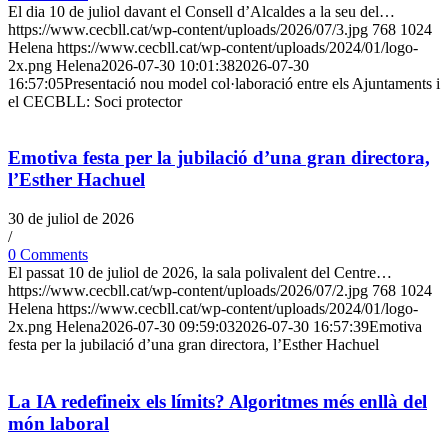
El dia 10 de juliol davant el Consell d’Alcaldes a la seu del…
https://www.cecbll.cat/wp-content/uploads/2026/07/3.jpg
768
1024
Helena
https://www.cecbll.cat/wp-content/uploads/2024/01/logo-
2x.png
Helena
2026-07-30 10:01:38
2026-07-30
16:57:05
Presentació nou model col·laboració entre els Ajuntaments i
el CECBLL: Soci protector
Emotiva festa per la jubilació d’una gran directora,
l’Esther Hachuel
30 de juliol de 2026
/
0 Comments
El passat 10 de juliol de 2026, la sala polivalent del Centre…
https://www.cecbll.cat/wp-content/uploads/2026/07/2.jpg
768
1024
Helena
https://www.cecbll.cat/wp-content/uploads/2024/01/logo-
2x.png
Helena
2026-07-30 09:59:03
2026-07-30 16:57:39
Emotiva
festa per la jubilació d’una gran directora, l’Esther Hachuel
La IA redefineix els límits? Algoritmes més enllà del
món laboral