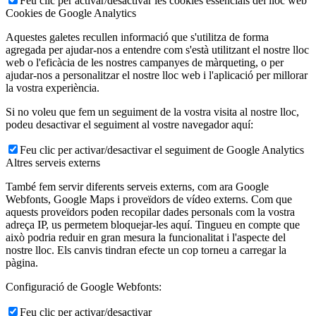
Feu clic per activar/desactivar les cookies essencials del lloc web
Cookies de Google Analytics
Aquestes galetes recullen informació que s'utilitza de forma
agregada per ajudar-nos a entendre com s'està utilitzant el nostre lloc
web o l'eficàcia de les nostres campanyes de màrqueting, o per
ajudar-nos a personalitzar el nostre lloc web i l'aplicació per millorar
la vostra experiència.
Si no voleu que fem un seguiment de la vostra visita al nostre lloc,
podeu desactivar el seguiment al vostre navegador aquí:
Feu clic per activar/desactivar el seguiment de Google Analytics
Altres serveis externs
També fem servir diferents serveis externs, com ara Google
Webfonts, Google Maps i proveïdors de vídeo externs. Com que
aquests proveïdors poden recopilar dades personals com la vostra
adreça IP, us permetem bloquejar-les aquí. Tingueu en compte que
això podria reduir en gran mesura la funcionalitat i l'aspecte del
nostre lloc. Els canvis tindran efecte un cop torneu a carregar la
pàgina.
Configuració de Google Webfonts:
Feu clic per activar/desactivar