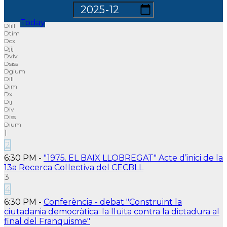
Today
Dl
Dt
Dc
Dj
Dv
Ds
Dg
D
D
D
D
D
D
D
1
2
6:30 PM -
"1975. EL BAIX LLOBREGAT" Acte d’inici de la
13a Recerca Col·lectiva del CECBLL
3
4
6:30 PM -
Conferència - debat "Construint la
ciutadania democràtica: la lluita contra la dictadura al
final del Franquisme"