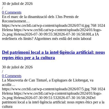
30 de juliol de 2026
/
0 Comments
En el marc de la dinamització dels 13ns Premis de
Reconeixement…
https://www.cecbll.cat/wp-content/uploads/2026/07/4.jpg
768
1024
Helena
https://www.cecbll.cat/wp-content/uploads/2024/01/logo-
2x.png
Helena
2026-07-30 09:55:38
2026-07-30 16:58:00
La IA
redefineix els límits? Algoritmes més enllà del món laboral
Del patrimoni local a la intel·ligència artificial: nous
reptes ètics per a la cultura
30 de juliol de 2026
/
0 Comments
La Masoveria de Can Tinturé, a Esplugues de Llobregat, va
acollir…
https://www.cecbll.cat/wp-content/uploads/2026/07/5.jpg
768
1024
Helena
https://www.cecbll.cat/wp-content/uploads/2024/01/logo-
2x.png
Helena
2026-07-30 09:51:53
2026-07-30 16:58:26
Del
patrimoni local a la intel·ligència artificial: nous reptes ètics per a la
cultura