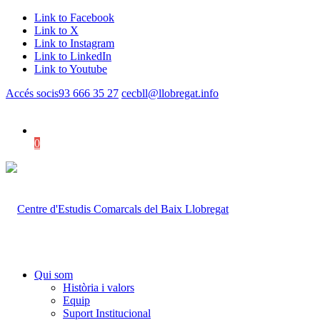
Link to Facebook
Link to X
Link to Instagram
Link to LinkedIn
Link to Youtube
Accés socis
93 666 35 27
cecbll@llobregat.info
0
Shopping Cart
Qui som
Història i valors
Equip
Suport Institucional