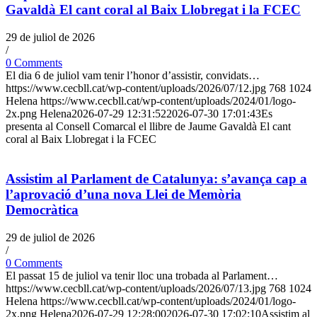
Gavaldà El cant coral al Baix Llobregat i la FCEC
29 de juliol de 2026
/
0 Comments
El dia 6 de juliol vam tenir l’honor d’assistir, convidats…
https://www.cecbll.cat/wp-content/uploads/2026/07/12.jpg
768
1024
Helena
https://www.cecbll.cat/wp-content/uploads/2024/01/logo-
2x.png
Helena
2026-07-29 12:31:52
2026-07-30 17:01:43
Es
presenta al Consell Comarcal el llibre de Jaume Gavaldà El cant
coral al Baix Llobregat i la FCEC
Assistim al Parlament de Catalunya: s’avança cap a
l’aprovació d’una nova Llei de Memòria
Democràtica
29 de juliol de 2026
/
0 Comments
El passat 15 de juliol va tenir lloc una trobada al Parlament…
https://www.cecbll.cat/wp-content/uploads/2026/07/13.jpg
768
1024
Helena
https://www.cecbll.cat/wp-content/uploads/2024/01/logo-
2x.png
Helena
2026-07-29 12:28:00
2026-07-30 17:02:10
Assistim al