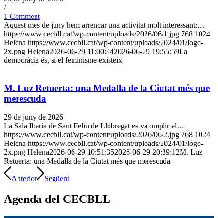
/
1 Comment
Aquest mes de juny hem arrencar una activitat molt interessant:…
https://www.cecbll.cat/wp-content/uploads/2026/06/1.jpg
768
1024
Helena
https://www.cecbll.cat/wp-content/uploads/2024/01/logo-
2x.png
Helena
2026-06-29 11:00:44
2026-06-29 19:55:59
La
democràcia és, si el feminisme existeix
M. Luz Retuerta: una Medalla de la Ciutat més que
merescuda
29 de juny de 2026
La Sala Iberia de Sant Feliu de Llobregat es va omplir el…
https://www.cecbll.cat/wp-content/uploads/2026/06/2.jpg
768
1024
Helena
https://www.cecbll.cat/wp-content/uploads/2024/01/logo-
2x.png
Helena
2026-06-29 10:51:35
2026-06-29 20:39:12
M. Luz
Retuerta: una Medalla de la Ciutat més que merescuda
Anterior
Següent
Agenda del CECBLL