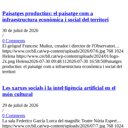
Paisatges productius: el paisatge com a
infraestructura econòmica i social del territori
30 de juliol de 2026
/
0 Comments
El geògraf Francesc Muñoz, creador i director de l'Observatori…
https://www.cecbll.cat/wp-content/uploads/2026/07/6.jpg
768
1024
Helena
https://www.cecbll.cat/wp-content/uploads/2024/01/logo-
2x.png
Helena
2026-07-30 09:48:11
2026-07-30 16:58:50
Paisatges
productius: el paisatge com a infraestructura econòmica i social del
territori
Les xarxes socials i la intel·ligència artificial en el
món cultural
29 de juliol de 2026
/
0 Comments
La sala Federico García Lorca del magnífic Teatre Núria Espert…
https://www.cecbll.cat/wp-content/uploads/2026/07/7.jpg
768
1024