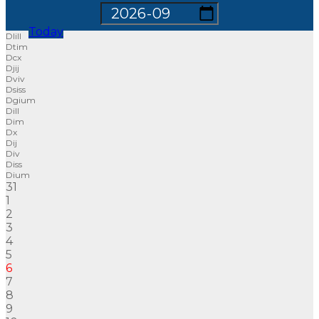
Today
Dl
Dt
Dc
Dj
Dv
Ds
Dg
D
D
D
D
D
D
D
31
1
2
3
4
5
6
7
8
9