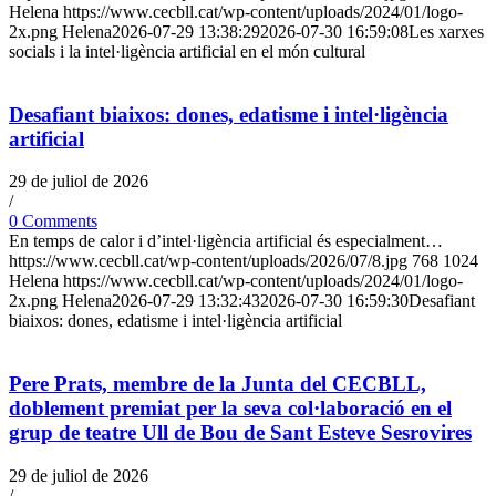
Helena
https://www.cecbll.cat/wp-content/uploads/2024/01/logo-
2x.png
Helena
2026-07-29 13:38:29
2026-07-30 16:59:08
Les xarxes
socials i la intel·ligència artificial en el món cultural
Desafiant biaixos: dones, edatisme i intel·ligència
artificial
29 de juliol de 2026
/
0 Comments
En temps de calor i d’intel·ligència artificial és especialment…
https://www.cecbll.cat/wp-content/uploads/2026/07/8.jpg
768
1024
Helena
https://www.cecbll.cat/wp-content/uploads/2024/01/logo-
2x.png
Helena
2026-07-29 13:32:43
2026-07-30 16:59:30
Desafiant
biaixos: dones, edatisme i intel·ligència artificial
Pere Prats, membre de la Junta del CECBLL,
doblement premiat per la seva col·laboració en el
grup de teatre Ull de Bou de Sant Esteve Sesrovires
29 de juliol de 2026
/