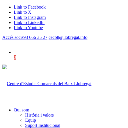
Link to Facebook
Link to X
Link to Instagram
Link to LinkedIn
Link to Youtube
Accés socis
93 666 35 27
cecbll@llobregat.info
0
Shopping Cart
Qui som
Història i valors
Equip
Suport Institucional