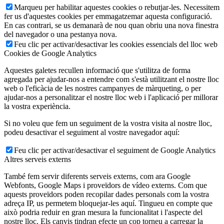
Marqueu per habilitar aquestes cookies o rebutjar-les. Necessitem
fer us d'aquestes cookies per emmagatzemar aquesta configuració.
En cas contrari, se us demanarà de nou quan obriu una nova finestra
del navegador o una pestanya nova.
Feu clic per activar/desactivar les cookies essencials del lloc web
Cookies de Google Analytics
Aquestes galetes recullen informació que s'utilitza de forma
agregada per ajudar-nos a entendre com s'està utilitzant el nostre lloc
web o l'eficàcia de les nostres campanyes de màrqueting, o per
ajudar-nos a personalitzar el nostre lloc web i l'aplicació per millorar
la vostra experiència.
Si no voleu que fem un seguiment de la vostra visita al nostre lloc,
podeu desactivar el seguiment al vostre navegador aquí:
Feu clic per activar/desactivar el seguiment de Google Analytics
Altres serveis externs
També fem servir diferents serveis externs, com ara Google
Webfonts, Google Maps i proveïdors de vídeo externs. Com que
aquests proveïdors poden recopilar dades personals com la vostra
adreça IP, us permetem bloquejar-les aquí. Tingueu en compte que
això podria reduir en gran mesura la funcionalitat i l'aspecte del
nostre lloc. Els canvis tindran efecte un cop torneu a carregar la