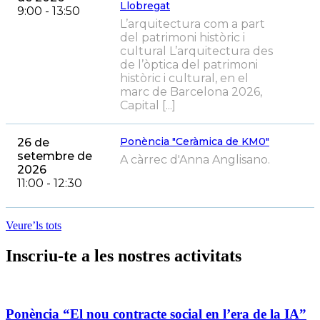
Llobregat
9:00 - 13:50
L’arquitectura com a part
del patrimoni històric i
cultural L’arquitectura des
de l’òptica del patrimoni
històric i cultural, en el
marc de Barcelona 2026,
Capital [...]
Ponència "Ceràmica de KM0"
26 de
setembre de
A càrrec d'Anna Anglisano.
2026
11:00 - 12:30
Veure’ls tots
Inscriu-te a les nostres activitats
Ponència “El nou contracte social en l’era de la IA”