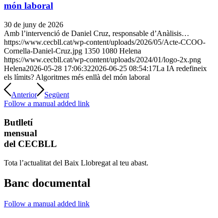
món laboral
30 de juny de 2026
Amb l’intervenció de Daniel Cruz, responsable d’Anàlisis…
https://www.cecbll.cat/wp-content/uploads/2026/05/Acte-CCOO-
Cornella-Daniel-Cruz.jpg
1350
1080
Helena
https://www.cecbll.cat/wp-content/uploads/2024/01/logo-2x.png
Helena
2026-05-28 17:06:32
2026-06-25 08:54:17
La IA redefineix
els límits? Algoritmes més enllà del món laboral
Anterior
Següent
Follow a manual added link
Butlletí
mensual
del CECBLL
Tota l’actualitat del Baix Llobregat al teu abast.
Banc documental
Follow a manual added link