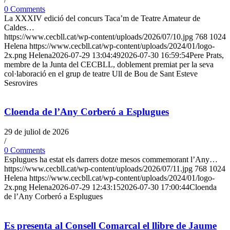
0 Comments
La XXXIV edició del concurs Taca’m de Teatre Amateur de
Caldes…
https://www.cecbll.cat/wp-content/uploads/2026/07/10.jpg
768
1024
Helena
https://www.cecbll.cat/wp-content/uploads/2024/01/logo-
2x.png
Helena
2026-07-29 13:04:49
2026-07-30 16:59:54
Pere Prats,
membre de la Junta del CECBLL, doblement premiat per la seva
col·laboració en el grup de teatre Ull de Bou de Sant Esteve
Sesrovires
Cloenda de l’Any Corberó a Esplugues
29 de juliol de 2026
/
0 Comments
Esplugues ha estat els darrers dotze mesos commemorant l’Any…
https://www.cecbll.cat/wp-content/uploads/2026/07/11.jpg
768
1024
Helena
https://www.cecbll.cat/wp-content/uploads/2024/01/logo-
2x.png
Helena
2026-07-29 12:43:15
2026-07-30 17:00:44
Cloenda
de l’Any Corberó a Esplugues
Es presenta al Consell Comarcal el llibre de Jaume