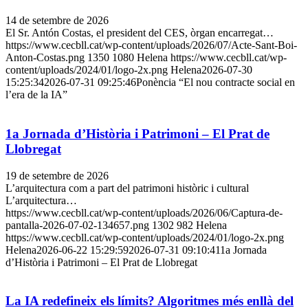
14 de setembre de 2026
El Sr. Antón Costas, el president del CES, òrgan encarregat…
https://www.cecbll.cat/wp-content/uploads/2026/07/Acte-Sant-Boi-
Anton-Costas.png
1350
1080
Helena
https://www.cecbll.cat/wp-
content/uploads/2024/01/logo-2x.png
Helena
2026-07-30
15:25:34
2026-07-31 09:25:46
Ponència “El nou contracte social en
l’era de la IA”
1a Jornada d’Història i Patrimoni – El Prat de
Llobregat
19 de setembre de 2026
L’arquitectura com a part del patrimoni històric i cultural
L’arquitectura…
https://www.cecbll.cat/wp-content/uploads/2026/06/Captura-de-
pantalla-2026-07-02-134657.png
1302
982
Helena
https://www.cecbll.cat/wp-content/uploads/2024/01/logo-2x.png
Helena
2026-06-22 15:29:59
2026-07-31 09:10:41
1a Jornada
d’Història i Patrimoni – El Prat de Llobregat
La IA redefineix els límits? Algoritmes més enllà del