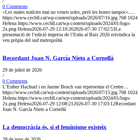
/
0 Comments
«Les males notícies mai no venen soles, però les bones tampoc».…
https://www.cecbll.cat/wp-content/uploads/2026/07/16.jpg
768
1024
Helena
https://www.cecbll.cat/wp-content/uploads/2024/01/logo-
2x.png
Helena
2026-07-29 12:10:26
2026-07-30 17:02:53
La
presentació de l’edició impresa de l’Estiu al Baix 2026 reivindica la
veu pròpia del sud metropolità
Recordant Joan N. García Nieto a Cornellà
29 de juliol de 2026
/
0 Comments
L’Esther Hachuel i en Jaume Bosch van representar el Centre…
https://www.cecbll.cat/wp-content/uploads/2026/07/15.jpg
768
1024
Helena
https://www.cecbll.cat/wp-content/uploads/2024/01/logo-
2x.png
Helena
2026-07-29 12:08:21
2026-07-30 17:03:12
Recordant
Joan N. García Nieto a Cornellà
La democràcia és, si el feminisme existeix
29 de juny de 2026