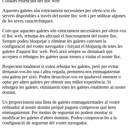
Cookies essencials del lloc web
Aquestes galetes són estrictament necessàries per oferir-vos els
serveis disponibles a través del nostre lloc web i per utilitzar algunes
de les seves característiques.
Com que aquestes galetes són estrictament necessàries per oferir-vos
el lloc web, rebutjar-les afectarà el funcionament del nostre lloc.
Sempre podeu bloquejar o eliminar les galetes canviant la
configuració del vostre navegador i forçant el bloqueig de totes les
galetes d'aquest lloc web. Però això sempre us demanarà que
accepteu o rebutgeu les galetes quan torneu a visitar el nostre lloc.
Respectem totalment si voleu rebutjar les galetes, però per evitar
demanar-vos-ho una i altra vegada, permeteu-nos emmagatzemar
una galeta per això. Podeu desactivar-vos en qualsevol moment o
optar per altres galetes per obtenir una millor experiència. Si
rebutgeu les galetes, eliminarem totes les galetes establertes al nostre
domini.
Us proporcionem una llista de galetes emmagatzemades al vostre
ordinador al nostre domini perquè pugueu comprovar què hem
emmagatzemat. Per motius de seguretat no podem mostrar ni
modificar les galetes d'altres dominis. Podeu comprovar-ho a la
configuració de seguretat del vostre navegador.