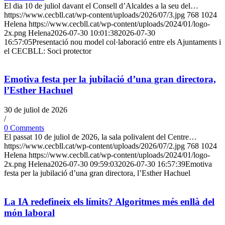
El dia 10 de juliol davant el Consell d’Alcaldes a la seu del…
https://www.cecbll.cat/wp-content/uploads/2026/07/3.jpg
768
1024
Helena
https://www.cecbll.cat/wp-content/uploads/2024/01/logo-
2x.png
Helena
2026-07-30 10:01:38
2026-07-30
16:57:05
Presentació nou model col·laboració entre els Ajuntaments i
el CECBLL: Soci protector
Emotiva festa per la jubilació d’una gran directora,
l’Esther Hachuel
30 de juliol de 2026
/
0 Comments
El passat 10 de juliol de 2026, la sala polivalent del Centre…
https://www.cecbll.cat/wp-content/uploads/2026/07/2.jpg
768
1024
Helena
https://www.cecbll.cat/wp-content/uploads/2024/01/logo-
2x.png
Helena
2026-07-30 09:59:03
2026-07-30 16:57:39
Emotiva
festa per la jubilació d’una gran directora, l’Esther Hachuel
La IA redefineix els límits? Algoritmes més enllà del
món laboral