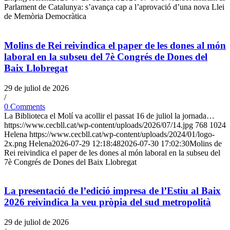
Parlament de Catalunya: s’avança cap a l’aprovació d’una nova Llei
de Memòria Democràtica
Molins de Rei reivindica el paper de les dones al món
laboral en la subseu del 7è Congrés de Dones del
Baix Llobregat
29 de juliol de 2026
/
0 Comments
La Biblioteca el Molí va acollir el passat 16 de juliol la jornada…
https://www.cecbll.cat/wp-content/uploads/2026/07/14.jpg
768
1024
Helena
https://www.cecbll.cat/wp-content/uploads/2024/01/logo-
2x.png
Helena
2026-07-29 12:18:48
2026-07-30 17:02:30
Molins de
Rei reivindica el paper de les dones al món laboral en la subseu del
7è Congrés de Dones del Baix Llobregat
La presentació de l’edició impresa de l’Estiu al Baix
2026 reivindica la veu pròpia del sud metropolità
29 de juliol de 2026