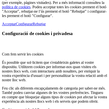
(per exemple, pàgines visitades). Per a més informació consulteu la
política de cookies
. Podeu acceptar totes les cookies prement el botó
"Acceptar", rebutjar-ne l’ús prement el botó "Rebutjar" i configurar-
les prement el botó "Configurar".
Acceptar
Configurar
Rebutjar
Configuració de cookies i privadesa
Com fem servir les cookies
És possible que sol·licitem que s'estableixin galetes al vostre
dispositiu. Utilitzem cookies per informar-nos quan visiteu els
nostres llocs web, com interactueu amb nosaltres, per enriquir la
vostra experiència d'usuari i per personalitzar la vostra relació amb el
nostre lloc web.
Feu clic als diferents encapçalaments de categoria per saber-ne més.
També podeu canviar algunes de les vostres preferències. Tingueu
en compte que bloquejar alguns tipus de cookies pot afectar la vostra
experiència als nostres llocs web i els serveis que podem oferir.