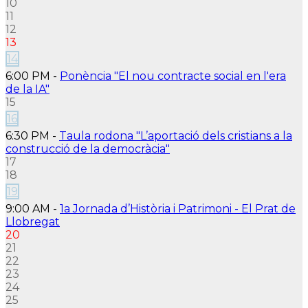
10
11
12
13
14
6:00 PM -
Ponència "El nou contracte social en l'era
de la IA"
15
16
6:30 PM -
Taula rodona "L’aportació dels cristians a la
construcció de la democràcia"
17
18
19
9:00 AM -
1a Jornada d’Història i Patrimoni - El Prat de
Llobregat
20
21
22
23
24
25