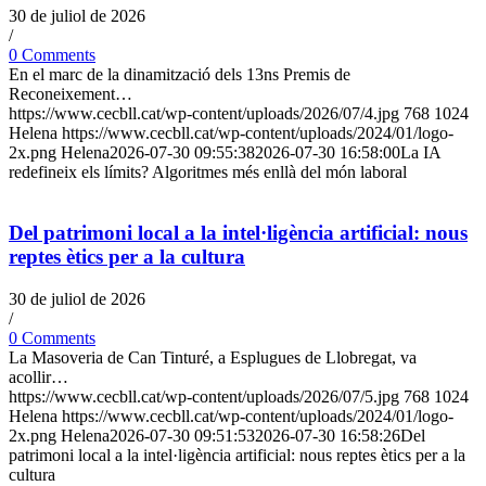
30 de juliol de 2026
/
0 Comments
En el marc de la dinamització dels 13ns Premis de
Reconeixement…
https://www.cecbll.cat/wp-content/uploads/2026/07/4.jpg
768
1024
Helena
https://www.cecbll.cat/wp-content/uploads/2024/01/logo-
2x.png
Helena
2026-07-30 09:55:38
2026-07-30 16:58:00
La IA
redefineix els límits? Algoritmes més enllà del món laboral
Del patrimoni local a la intel·ligència artificial: nous
reptes ètics per a la cultura
30 de juliol de 2026
/
0 Comments
La Masoveria de Can Tinturé, a Esplugues de Llobregat, va
acollir…
https://www.cecbll.cat/wp-content/uploads/2026/07/5.jpg
768
1024
Helena
https://www.cecbll.cat/wp-content/uploads/2024/01/logo-
2x.png
Helena
2026-07-30 09:51:53
2026-07-30 16:58:26
Del
patrimoni local a la intel·ligència artificial: nous reptes ètics per a la
cultura