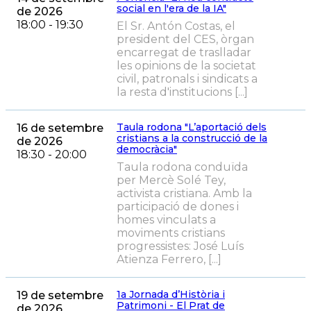
social en l'era de la IA"
de 2026
18:00 - 19:30
El Sr. Antón Costas, el
president del CES, òrgan
encarregat de traslladar
les opinions de la societat
civil, patronals i sindicats a
la resta d'institucions [...]
Taula rodona "L’aportació dels
16 de setembre
cristians a la construcció de la
de 2026
democràcia"
18:30 - 20:00
Taula rodona conduïda
per Mercè Solé Tey,
activista cristiana. Amb la
participació de dones i
homes vinculats a
moviments cristians
progressistes: José Luís
Atienza Ferrero, [...]
1a Jornada d’Història i
19 de setembre
Patrimoni - El Prat de
de 2026