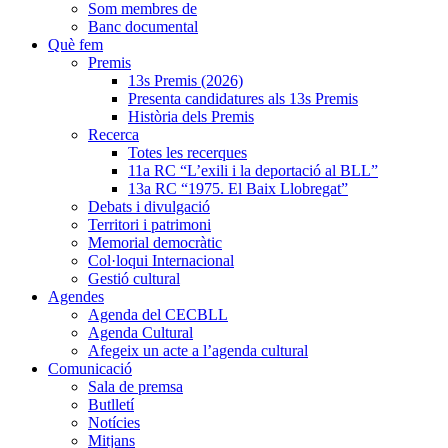
Som membres de
Banc documental
Què fem
Premis
13s Premis (2026)
Presenta candidatures als 13s Premis
Història dels Premis
Recerca
Totes les recerques
11a RC “L’exili i la deportació al BLL”
13a RC “1975. El Baix Llobregat”
Debats i divulgació
Territori i patrimoni
Memorial democràtic
Col·loqui Internacional
Gestió cultural
Agendes
Agenda del CECBLL
Agenda Cultural
Afegeix un acte a l’agenda cultural
Comunicació
Sala de premsa
Butlletí
Notícies
Mitjans