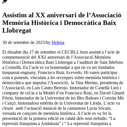
Assistim al XX aniversari de l’Associació
Memòria Històrica i Democràtica Baix
Llobregat
30 de setembre de 2025
/
by
Helena
El dissabte dia 27 de setembre el CECBLL hem assistit a l’acte de
commemoració del XXè aniversari de l’Associació Memòria
Històrica i Democràtica Baix Llobregat a l’auditori de Sant Ildefons
a Cornellà. En l’acte es va homenatjar a qui en va ser fundador,
traspassat enguany, Francisco Ruiz Acevedo. Hi varen participar
com a ponents, vinculats a les recerques sobre memòria històrica i
democràtica que impulsa l’Associció, la Tina Merino, presidenta de
l’Associació, en Luis Castro Berrojo, historiador de Castellà Lleó i
company de cel.la a la Model d’en Francisco Ruiz, en David Ginard
Féron, historiador de la Universitat de les Illes Balears i Conxita Mir
i Curçó, historiadora emèrita de la Universitat de Lleida. L’acte va
cloure amb l’actuació musical de la cantautora Lucia Sócam,
versada en cançons de memòria històrica. A l’acte es va fer la
presentació de la primera edició en català dels seus treballs: “La
repressió franquista a Andalusia” i “ La repressió franquista a