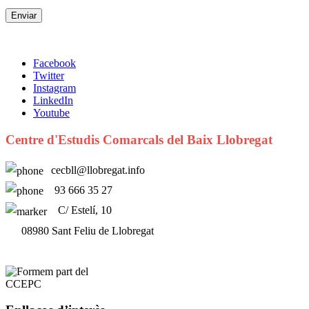
Facebook
Twitter
Instagram
LinkedIn
Youtube
Centre d'Estudis Comarcals del Baix Llobregat
cecbll@llobregat.info
93 666 35 27
C/ Estelí, 10
08980 Sant Feliu de Llobregat