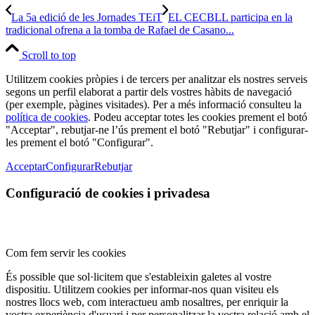
La 5a edició de les Jornades TEiT
EL CECBLL participa en la
tradicional ofrena a la tomba de Rafael de Casano...
Scroll to top
Utilitzem cookies pròpies i de tercers per analitzar els nostres serveis
segons un perfil elaborat a partir dels vostres hàbits de navegació
(per exemple, pàgines visitades). Per a més informació consulteu la
política de cookies
. Podeu acceptar totes les cookies prement el botó
"Acceptar", rebutjar-ne l’ús prement el botó "Rebutjar" i configurar-
les prement el botó "Configurar".
Acceptar
Configurar
Rebutjar
Configuració de cookies i privadesa
Com fem servir les cookies
És possible que sol·licitem que s'estableixin galetes al vostre
dispositiu. Utilitzem cookies per informar-nos quan visiteu els
nostres llocs web, com interactueu amb nosaltres, per enriquir la
vostra experiència d'usuari i per personalitzar la vostra relació amb el