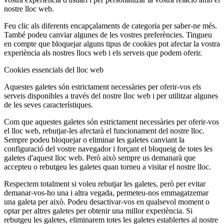
nostre lloc web.
Feu clic als diferents encapçalaments de categoria per saber-ne més.
També podeu canviar algunes de les vostres preferències. Tingueu
en compte que bloquejar alguns tipus de cookies pot afectar la vostra
experiència als nostres llocs web i els serveis que podem oferir.
Cookies essencials del lloc web
Aquestes galetes són estrictament necessàries per oferir-vos els
serveis disponibles a través del nostre lloc web i per utilitzar algunes
de les seves característiques.
Com que aquestes galetes són estrictament necessàries per oferir-vos
el lloc web, rebutjar-les afectarà el funcionament del nostre lloc.
Sempre podeu bloquejar o eliminar les galetes canviant la
configuració del vostre navegador i forçant el bloqueig de totes les
galetes d'aquest lloc web. Però això sempre us demanarà que
accepteu o rebutgeu les galetes quan torneu a visitar el nostre lloc.
Respectem totalment si voleu rebutjar les galetes, però per evitar
demanar-vos-ho una i altra vegada, permeteu-nos emmagatzemar
una galeta per això. Podeu desactivar-vos en qualsevol moment o
optar per altres galetes per obtenir una millor experiència. Si
rebutgeu les galetes, eliminarem totes les galetes establertes al nostre