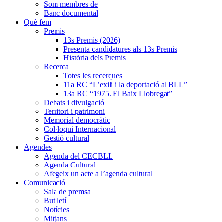
Som membres de
Banc documental
Què fem
Premis
13s Premis (2026)
Presenta candidatures als 13s Premis
Història dels Premis
Recerca
Totes les recerques
11a RC “L’exili i la deportació al BLL”
13a RC “1975. El Baix Llobregat”
Debats i divulgació
Territori i patrimoni
Memorial democràtic
Col·loqui Internacional
Gestió cultural
Agendes
Agenda del CECBLL
Agenda Cultural
Afegeix un acte a l’agenda cultural
Comunicació
Sala de premsa
Butlletí
Notícies
Mitjans