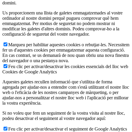
domini.
Us proporcionem una llista de galetes emmagatzemades al vostre
ordinador al nostre domini perquè pugueu comprovar què hem
emmagatzemat. Per motius de seguretat no podem mostrar ni
modificar les galetes d'altres dominis. Podeu comprovar-ho a la
configuració de seguretat del vostre navegador.
Marqueu per habilitar aquestes cookies o rebutjar-les. Necessitem
fer us d'aquestes cookies per emmagatzemar aquesta configuració.
En cas contrari, se us demanarà de nou quan obriu una nova finestra
del navegador o una pestanya nova.
Feu clic per activar/desactivar les cookies essencials del lloc web
Cookies de Google Analytics
Aquestes galetes recullen informació que s'utilitza de forma
agregada per ajudar-nos a entendre com s'està utilitzant el nostre lloc
web o l'eficàcia de les nostres campanyes de màrqueting, o per
ajudar-nos a personalitzar el nostre lloc web i l'aplicació per millorar
la vostra experiència.
Si no voleu que fem un seguiment de la vostra visita al nostre lloc,
podeu desactivar el seguiment al vostre navegador aquí:
Feu clic per activar/desactivar el seguiment de Google Analytics