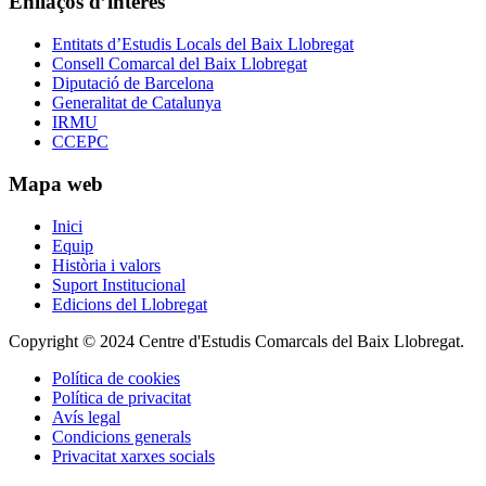
Enllaços d’interès
Entitats d’Estudis Locals del Baix Llobregat
Consell Comarcal del Baix Llobregat
Diputació de Barcelona
Generalitat de Catalunya
IRMU
CCEPC
Mapa web
Inici
Equip
Història i valors
Suport Institucional
Edicions del Llobregat
Copyright © 2024 Centre d'Estudis Comarcals del Baix Llobregat.
Política de cookies
Política de privacitat
Avís legal
Condicions generals
Privacitat xarxes socials