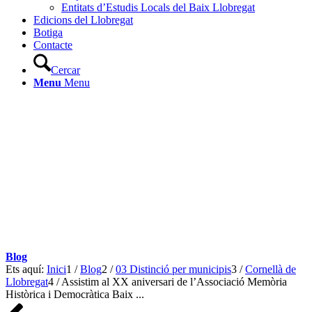
Entitats d’Estudis Locals del Baix Llobregat
Edicions del Llobregat
Botiga
Contacte
Cercar
Menu
Menu
Blog
Ets aquí:
Inici
1
/
Blog
2
/
03 Distinció per municipis
3
/
Cornellà de
Llobregat
4
/
Assistim al XX aniversari de l’Associació Memòria
Històrica i Democràtica Baix ...