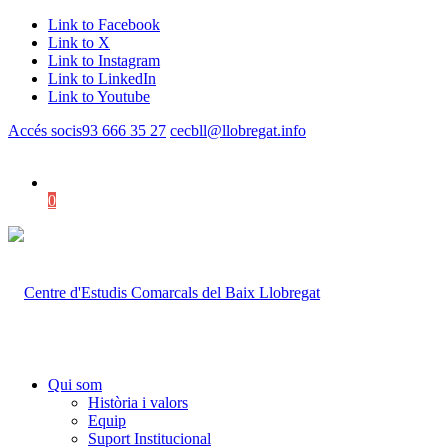
Link to Facebook
Link to X
Link to Instagram
Link to LinkedIn
Link to Youtube
Accés socis
93 666 35 27
cecbll@llobregat.info
0
Shopping Cart
Qui som
Història i valors
Equip
Suport Institucional