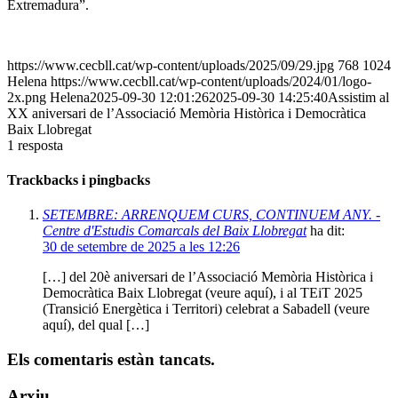
Extremadura”.
https://www.cecbll.cat/wp-content/uploads/2025/09/29.jpg
768
1024
Helena
https://www.cecbll.cat/wp-content/uploads/2024/01/logo-
2x.png
Helena
2025-09-30 12:01:26
2025-09-30 14:25:40
Assistim al
XX aniversari de l’Associació Memòria Històrica i Democràtica
Baix Llobregat
1
resposta
Trackbacks i pingbacks
SETEMBRE: ARRENQUEM CURS, CONTINUEM ANY. -
Centre d'Estudis Comarcals del Baix Llobregat
ha dit:
30 de setembre de 2025 a les 12:26
[…] del 20è aniversari de l’Associació Memòria Històrica i
Democràtica Baix Llobregat (veure aquí), i al TEiT 2025
(Transició Energètica i Territori) celebrat a Sabadell (veure
aquí), del qual […]
Els comentaris estàn tancats.
Arxiu