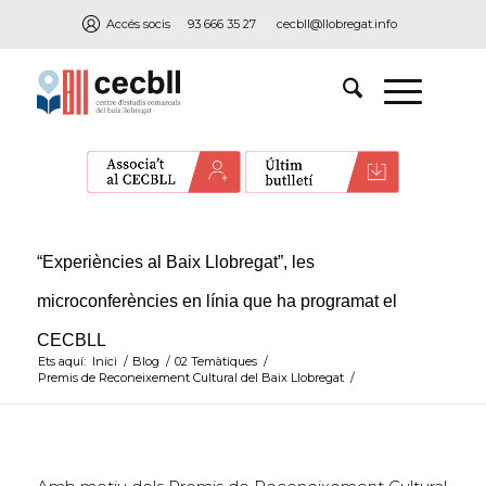
Accés socis
93 666 35 27
cecbll@llobregat.info
“Experiències al Baix Llobregat”, les
microconferències en línia que ha programat el
CECBLL
Ets aquí:
Inici
/
Blog
/
02 Temàtiques
/
Premis de Reconeixement Cultural del Baix Llobregat
/