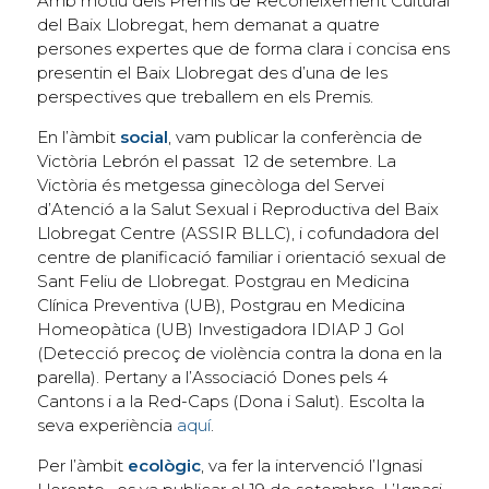
Amb motiu dels Premis de Reconeixement Cultural
del Baix Llobregat, hem demanat a quatre
persones expertes que de forma clara i concisa ens
presentin el Baix Llobregat des d’una de les
perspectives que treballem en els Premis.
En l’àmbit
social
, vam publicar la conferència de
Victòria Lebrón el passat 12 de setembre. La
Victòria és metgessa ginecòloga del Servei
d’Atenció a la Salut Sexual i Reproductiva del Baix
Llobregat Centre (ASSIR BLLC), i cofundadora del
centre de planificació familiar i orientació sexual de
Sant Feliu de Llobregat. Postgrau en Medicina
Clínica Preventiva (UB), Postgrau en Medicina
Homeopàtica (UB) Investigadora IDIAP J Gol
(Detecció precoç de violència contra la dona en la
parella). Pertany a l’Associació Dones pels 4
Cantons i a la Red-Caps (Dona i Salut). Escolta la
seva experiència
aquí
.
Per l’àmbit
ecològic
, va fer la intervenció l’Ignasi