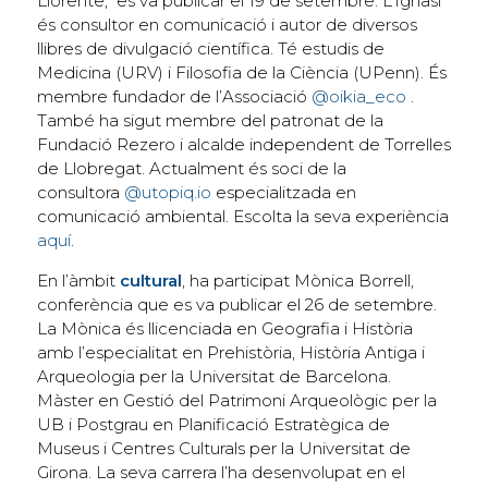
Llorente, es va publicar el 19 de setembre. L’Ignasi
és consultor en comunicació i autor de diversos
llibres de divulgació científica. Té estudis de
Medicina (URV) i Filosofia de la Ciència (UPenn). És
membre fundador de l’Associació
@oikia_eco
.
També ha sigut membre del patronat de la
Fundació Rezero i alcalde independent de Torrelles
de Llobregat. Actualment és soci de la
consultora
@utopiq.io
especialitzada en
comunicació ambiental. Escolta la seva experiència
aquí
.
En l’àmbit
cultural
, ha participat Mònica Borrell,
conferència que es va publicar el 26 de setembre.
La Mònica és llicenciada en Geografia i Història
amb l’especialitat en Prehistòria, Història Antiga i
Arqueologia per la Universitat de Barcelona.
Màster en Gestió del Patrimoni Arqueològic per la
UB i Postgrau en Planificació Estratègica de
Museus i Centres Culturals per la Universitat de
Girona. La seva carrera l’ha desenvolupat en el