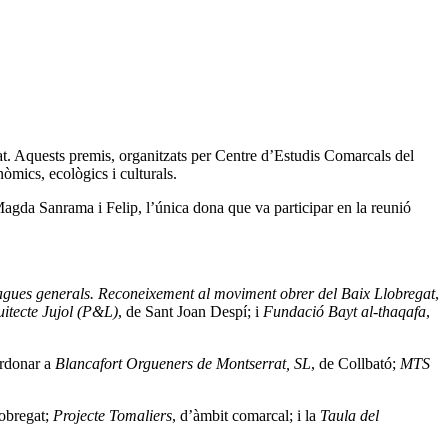
t. Aquests premis, organitzats per Centre d’Estudis Comarcals del
mics, ecològics i culturals.
gda Sanrama i Felip, l’única dona que va participar en la reunió
agues generals. Reconeixement al moviment obrer del Baix Llobregat
,
itecte Jujol (P&L)
, de Sant Joan Despí; i
Fundació Bayt al-thaqafa
,
ardonar a
Blancafort Orgueners de Montserrat, SL
, de Collbató;
MTS
lobregat;
Projecte Tomaliers
, d’àmbit comarcal; i la
Taula del