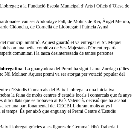
e Llobregat; a la Fundació Escola Municipal d’Arts i Oficis d’Olesa de
uardonades van ser Abdoulaye Fall, de Molins de Rei; Àngel Merino,
elarde Cidoncha, de Cornellà de Llobregat; i Patricia Aymà
 del municipi amfitrió. Aquest guardó el va entregar el Sr. Miquel
nicis on una petita comitiva de Ses Majestats d’Orient repartia
sperit comunitari i la tasca desinteressada de tantes persones
lobregatina
. La guanyadora del Premi ha sigut Laura Zurriaga (àlies
c Nil Moliner. Aquest premi va ser atorgat per votació popular del
ntre d’Estudis Comarcals del Baix Llobregat a una iniciativa
rtebra la feina de molts centres d’estudis locals i comarcals que fa anys
s dificultats que es trobaven al País Valencià, decisió que ha acabat
 va ser una part fonamental del CECBLL durant molts anys i
n el temps. És per això que enguany el Premi Centre d’Estudis
 Baix Llobregat gràcies a les figures de Gemma Tribó Traberia i