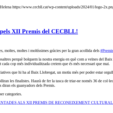
Helena
https://www.cecbll.cat/wp-content/uploads/2024/01/logo-2x.pn
s pels XII Premis del CECBLL!
, moltes, moltes i moltíssimes gràcies per la gran acollida dels
#Prem
saltres perquè bolquem la nostra energia en què com a veïnes del Baix L
t cada cop més individualitzada creiem que és més necessari que mai.
iciatives que hi ha al Baix Llobregat, un motiu més per poder estar orgu
iran les finalistes. Haurà de fer la tasca de triar-ne només 36 de col·lec
s diran els guanyadors dels Premis.
per categories.
NTADES ALS XII PREMIS DE RECONEIXEMENT CULTURAL