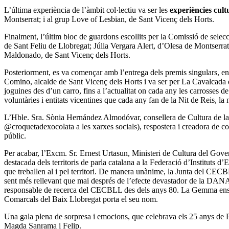
L’última experiència de l’àmbit col·lectiu va ser les
experiències cult
Montserrat; i al grup Love of Lesbian, de Sant Vicenç dels Horts.
Finalment, l’últim bloc de guardons escollits per la Comissió de selecci
de Sant Feliu de Llobregat; Júlia Vergara Alert, d’Olesa de Montserra
Maldonado, de Sant Vicenç dels Horts.
Posteriorment, es va començar amb l’entrega dels premis singulars, en
Comino, alcalde de Sant Vicenç dels Horts i va ser per La Cavalcada de
joguines des d’un carro, fins a l’actualitat on cada any les carrosses
voluntàries i entitats vicentines que cada any fan de la Nit de Reis, la
L’Hble. Sra. Sònia Hernández Almodóvar, consellera de Cultura de la 
@croquetadexocolata a les xarxes socials), respostera i creadora de c
públic.
Per acabar, l’Excm. Sr. Ernest Urtasun, Ministeri de Cultura del Gove
destacada dels territoris de parla catalana a la Federació d’Instituts d
que treballen al i pel territori. De manera unànime, la Junta del CECBL
sent més rellevant que mai després de l’efecte devastador de la DA
responsable de recerca del CECBLL des dels anys 80. La Gemma ens va 
Comarcals del Baix Llobregat porta el seu nom.
Una gala plena de sorpresa i emocions, que celebrava els 25 anys de P
Magda Sanrama i Felip.