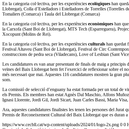
En la categoria col·lectiva, per les experiències
ecològiques
han quedat
Llobregat), Colla d’Estelladors i Estelladores de Torrelles (Torrelles
Tomaliers (Comarca) i Taula del Llobregat (Comarca)
En la categoria col·lectiva, per les experiències
econòmiques
han qued
la Carxofa (Sant Boi de Llobregat), MTS Tech (Esparreguera), Projec
Xocopunt (Molins de Rei).
En la categoria col·lectiva, per les experiències
culturals
han quedat fi
Festival Altaveu (Sant Boi de Llobregat), Festival de Circ Contempor
construccions de pedra seca (Viladecans), Love of Lesbian (Sant Vicen
Les candidatures es van anar presentant de finals de maig a principis d
veïnes del Baix Llobregat hem fet l’exercici de reflexionar sobre el n
més necessari que mai. Aquestes 116 candidatures mostren la gran plura
som.
La comissió de selecció d’enguany ha estat formada per un total de vin
els Premis. Els membres han estat Agnès Dal Maschio, Alfons Muñoz,
Ignasi Llorente, Jordi Gil, Jordi Sicart, Juan Carles Bassi, Maria Vis
Ara, aquestes candidatures finalistes les tenen les persones del Jurat 
Premis de Reconeixement Cultural del Baix Llobregat que es duran a
https://www.cecbll.cat/wp-content/uploads/2024/01/logo-2x.png
0
0