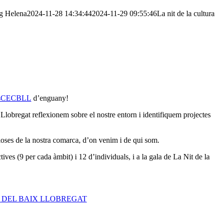
g
Helena
2024-11-28 14:34:44
2024-11-29 09:55:46
La nit de la cultura
isCECBLL
d’enguany!
lobregat reflexionem sobre el nostre entorn i identifiquem projectes
lloses de la nostra comarca, d’on venim i de qui som.
tives (9 per cada àmbit) i 12 d’individuals, i a la gala de La Nit de la
 DEL BAIX LLOBREGAT