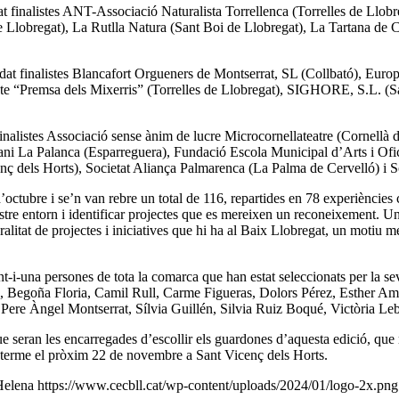
 finalistes ANT-Associació Naturalista Torrellenca (Torrelles de Llobr
 de Llobregat), La Rutlla Natura (Sant Boi de Llobregat), La Tartana de
at finalistes Blancafort Orgueners de Montserrat, SL (Collbató), Euro
te “Premsa dels Mixerris” (Torrelles de Llobregat), SIGHORE, S.L. (Sa
nalistes Associació sense ànim de lucre Microcornellateatre (Cornellà d
ani La Palanca (Esparreguera), Fundació Escola Municipal d’Arts i Ofi
ç dels Horts), Societat Aliança Palmarenca (La Palma de Cervelló) i So
’octubre i se’n van rebre un total de 116, repartides en 78 experiències 
ostre entorn i identificar projectes que es mereixen un reconeixement. U
litat de projectes i iniciatives que hi ha al Baix Llobregat, un motiu m
t-i-una persones de tota la comarca que han estat seleccionats per la se
 Begoña Floria, Camil Rull, Carme Figueras, Dolors Pérez, Esther Ami
a, Pere Àngel Montserrat, Sílvia Guillén, Silvia Ruiz Boqué, Victòria Le
que seran les encarregades d’escollir els guardones d’aquesta edició, qu
 terme el pròxim 22 de novembre a Sant Vicenç dels Horts.
Helena
https://www.cecbll.cat/wp-content/uploads/2024/01/logo-2x.png