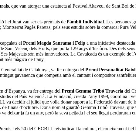
urals
, que van atorgar una estatueta al Festival Altaveu, de Sant Boi d
ó i el Jurat van ser els premiats de
l’àmbit Individual
. Les persones g
t; Montserrat Pagès Paretas, pels seus estudis sobre la comarca; Pura V
capçalats el
Premi Magda Sanrama i Felip
a una iniciativa destacada
 Sant Vicenç dels Horts, que porta 129 anys d’història. Des dels seus i
 de Ses Majestats són més innovadores. La Cavalcada és un exemple de l’e
 nit més màgica de l’any.
Generalitat de Catalunya, va fer entrega del
Premi Personalitat Baixl
ontingut gavanenca que competia amb el cantant i compositor santfeliuen
rn d’Espanya, va fer entrega del
Premi Gemma Tribó Traveria
del Ce
’Estudis del País Valencià. La Fundació, creada l’any 1999, coordina i ve
L va decidir al juliol que volia donar suport a la Federació davant de le
NA de finals d’octubre. Dona nom al guardó Gemma Tribó Traveria, que
deixar ja fa un any, però la seva petjada i el seu llegat perduraran e
remis i els 50 del CECBLL reivindicant la cultura, el coneixement i el