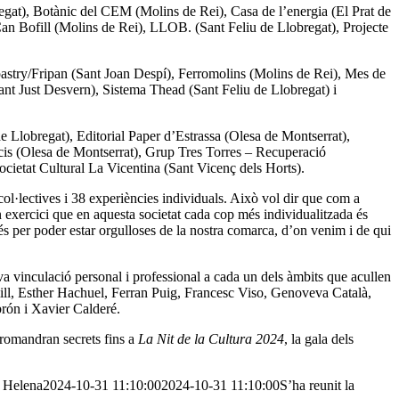
egat), Botànic del CEM (Molins de Rei), Casa de l’energia (El Prat de
 Can Bofill (Molins de Rei), LLOB. (Sant Feliu de Llobregat), Projecte
pastry/Fripan (Sant Joan Despí), Ferromolins (Molins de Rei), Mes de
nt Just Desvern), Sistema Thead (Sant Feliu de Llobregat) i
e Llobregat), Editorial Paper d’Estrassa (Olesa de Montserrat),
cis (Olesa de Montserrat), Grup Tres Torres – Recuperació
cietat Cultural La Vicentina (Sant Vicenç dels Horts).
col·lectives i 38 experiències individuals. Això vol dir que com a
n exercici que en aquesta societat cada cop més individualitzada és
és per poder estar orgulloses de la nostra comarca, d’on venim i de qui
va vinculació personal i professional a cada un dels àmbits que acullen
ll, Esther Hachuel, Ferran Puig, Francesc Viso, Genoveva Català,
brón i Xavier Calderé.
e romandran secrets fins a
La Nit de la Cultura 2024
, la gala dels
Helena
2024-10-31 11:10:00
2024-10-31 11:10:00
S’ha reunit la