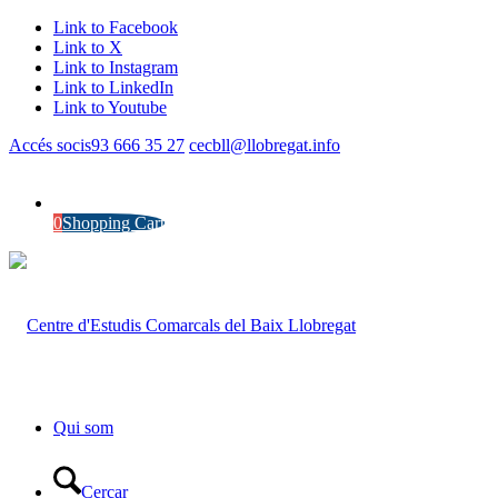
Link to Facebook
Link to X
Link to Instagram
Link to LinkedIn
Link to Youtube
Accés socis
93 666 35 27
cecbll@llobregat.info
0
Shopping Cart
Qui som
Cercar