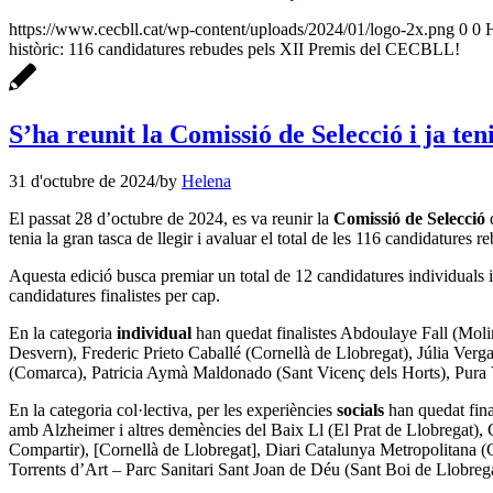
https://www.cecbll.cat/wp-content/uploads/2024/01/logo-2x.png
0
0
històric: 116 candidatures rebudes pels XII Premis del CECBLL!
S’ha reunit la Comissió de Selecció i ja teni
31 d'octubre de 2024
/
by
Helena
El passat 28 d’octubre de 2024, es va reunir la
Comissió de Selecció
tenia la gran tasca de llegir i avaluar el total de les 116 candidatures re
Aquesta edició busca premiar un total de 12 candidatures individuals i 
candidatures finalistes per cap.
En la categoria
individual
han quedat finalistes Abdoulaye Fall (Moli
Desvern), Frederic Prieto Caballé (Cornellà de Llobregat), Júlia Verg
(Comarca), Patricia Aymà Maldonado (Sant Vicenç dels Horts), Pura V
En la categoria col·lectiva, per les experiències
socials
han quedat fina
amb Alzheimer i altres demències del Baix Ll (El Prat de Llobregat)
Compartir), [Cornellà de Llobregat], Diari Catalunya Metropolitana (
Torrents d’Art – Parc Sanitari Sant Joan de Déu (Sant Boi de Llobrega