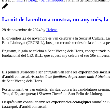
Ets aquí:
Inici
1
/
Blog
2
/
02 Temàtiques
3
/
Premis de Reconeixement C
La nit de la cultura mostra, un any més, la
28 de novembre de 2024
/
by
Helena
El divendres 22 de novembre es van celebrar a la Societat Cultural L
Baix Llobregat (CECBLL), busquen reconèixer des de la cultura a perso
Enguany, la gala se celebra a Sant Vicenç dels Horts, coorganitzada
fundacional del CECBLL, que aquest any celebra el seu 50è aniversar
Els primers guardons a ser entregats van ser a les
experiències socials
d’àmbit comarcal;
Associació de familiars de persones amb Alzheimer
de Sant Vicenç dels Horts.
Posteriorment, es van entregar els guardons a les candidatures premia
Tech
, d’Esparreguera; i
Sistema Thead
, de Sant Feliu de Llobregat.
Després vam continuar amb les
experiències ecològiques
també de l’à
Llobregat
, d’àmbit comarcal.