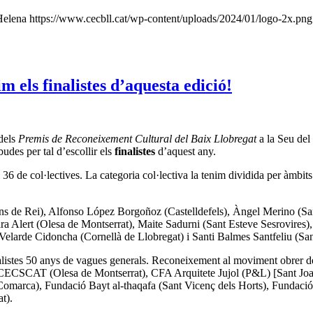
Helena
https://www.cecbll.cat/wp-content/uploads/2024/01/logo-2x.png
m els finalistes d’aquesta edició!
dels
Premis de Reconeixement Cultural del Baix Llobregat
a la Seu del
budes per tal d’escollir els
finalistes
d’aquest any.
36 de col·lectives. La categoria col·lectiva la tenim dividida per àmbits 
ns de Rei), Alfonso López Borgoñoz (Castelldefels), Àngel Merino (San
ara Alert (Olesa de Montserrat), Maite Sadurni (Sant Esteve Sesrovires)
elarde Cidoncha (Cornellà de Llobregat) i Santi Balmes Santfeliu (San
listes 50 anys de vagues generals. Reconeixement al moviment obrer de
, CECSCAT (Olesa de Montserrat), CFA Arquitete Jujol (P&L) [Sant Joa
Comarca), Fundació Bayt al-thaqafa (Sant Vicenç dels Horts), Fundació 
t).