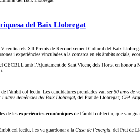
ultural del Baix Llobregat
 riquesa del Baix Llobregat
a Vicentina els XII Premis de Reconeixement Cultural del Baix Llobrega
nes i experiències vinculades a la comarca en els àmbits socials, econò
 pel CECBLL amb l’Ajuntament de Sant Vicenç dels Horts, en honor a Ma
i.
de l’àmbit col·lectiu. Les candidatures premiades van ser
50 anys de v
 i altres demències del Baix Llobregat
, del Prat de Llobregat
; CFA Arqu
des de les
experiències econòmiques
de l’àmbit col·lectiu, que van gu
mbit col·lectiu, i es va guardonar a la
Casa de l’energia
, del Prat de L