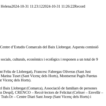
Helena
2024-10-31 11:23:12
2024-10-31 11:26:22
Record
 Centre d’Estudis Comarcals del Baix Llobregat. Aquesta comissió
socials, culturals, econòmics i ecològics i responen a un total de 9
t Feliu de Llobregat), Francesc Fabregas Oliveras (Sant Just
, Marina Tuset (Sant Vicenç dels Horts), Montserrat Pagès Paretas
t Vicenç dels Horts).
l Baix Llobregat (Comarca), Associació de familiars de persones
n Despí], CRENCO – Recol·lectors de Felicitat (Créixer – Envellir –
Trab.Or – Centre Diari Sant Josep (Sant Vicenç dels Horts) i