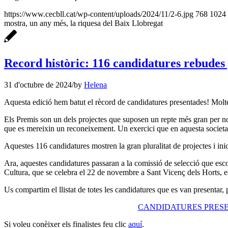
https://www.cecbll.cat/wp-content/uploads/2024/11/2-6.jpg
768
1024
mostra, un any més, la riquesa del Baix Llobregat
Record històric: 116 candidatures rebude
31 d'octubre de 2024
/
by
Helena
Aquesta edició hem batut el rècord de candidatures presentades! Moltes
Els Premis son un dels projectes que suposen un repte més gran per no
que es mereixin un reconeixement. Un exercici que en aquesta societa
Aquestes 116 candidatures mostren la gran pluralitat de projectes i in
Ara, aquestes candidatures passaran a la comissió de selecció que escoll
Cultura, que se celebra el 22 de novembre a Sant Vicenç dels Horts, e
Us compartim el llistat de totes les candidatures que es van presentar, 
CANDIDATURES PRESE
Si voleu conèixer els finalistes feu clic
aquí
.