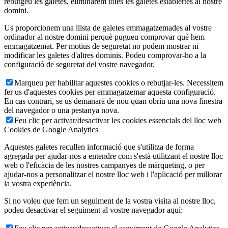
rebutgeu les galetes, eliminarem totes les galetes establertes al nostre
domini.
Us proporcionem una llista de galetes emmagatzemades al vostre
ordinador al nostre domini perquè pugueu comprovar què hem
emmagatzemat. Per motius de seguretat no podem mostrar ni
modificar les galetes d'altres dominis. Podeu comprovar-ho a la
configuració de seguretat del vostre navegador.
Marqueu per habilitar aquestes cookies o rebutjar-les. Necessitem
fer us d'aquestes cookies per emmagatzemar aquesta configuració.
En cas contrari, se us demanarà de nou quan obriu una nova finestra
del navegador o una pestanya nova.
Feu clic per activar/desactivar les cookies essencials del lloc web
Cookies de Google Analytics
Aquestes galetes recullen informació que s'utilitza de forma
agregada per ajudar-nos a entendre com s'està utilitzant el nostre lloc
web o l'eficàcia de les nostres campanyes de màrqueting, o per
ajudar-nos a personalitzar el nostre lloc web i l'aplicació per millorar
la vostra experiència.
Si no voleu que fem un seguiment de la vostra visita al nostre lloc,
podeu desactivar el seguiment al vostre navegador aquí: