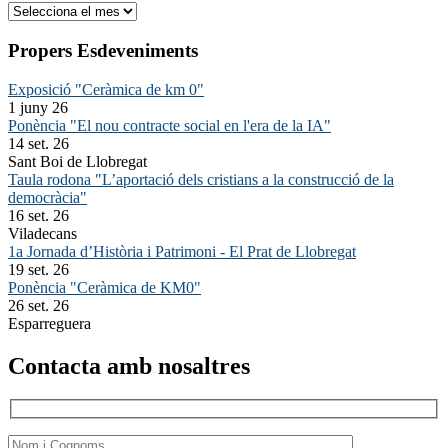
Arxiu
Propers Esdeveniments
Exposició "Ceràmica de km 0"
1 juny 26
Ponència "El nou contracte social en l'era de la IA"
14 set. 26
Sant Boi de Llobregat
Taula rodona "L’aportació dels cristians a la construcció de la
democràcia"
16 set. 26
Viladecans
1a Jornada d’Història i Patrimoni - El Prat de Llobregat
19 set. 26
Ponència "Ceràmica de KM0"
26 set. 26
Esparreguera
Contacta amb nosaltres