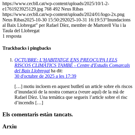
https://www.cecbll.cat/wp-content/uploads/2025/10/1-2-
e1761923925129.jpg
768
492
Neus Ribas
https://www.cecbll.cat/wp-content/uploads/2024/01/logo-2x.png
Neus Ribas
2025-10-30 15:50:29
2025-10-31 16:19:53
“Inundacions
al Baix Llobregat” per Rafael Díez, membre de Martorell Viu i la
Taula del Llobregat
1
resposta
Trackbacks i pingbacks
OCTUBRE: L’HABITATGE ENS PREOCUPA I ELS
RISCOS CLIMÀTICS TAMBÉ - Centre d'Estudis Comarcals
del Baix Llobregat
ha dit:
30 d'octubre de 2025 a les 17:39
[…] motiu incloem en aquest butlletí un article sobre els riscos
d’inundació de la nostra comarca (veure aquí) de la mà de
Rafael Díez. Una temàtica que segueix l’article sobre el risc
d’incendis […]
Els comentaris estàn tancats.
Arxiu