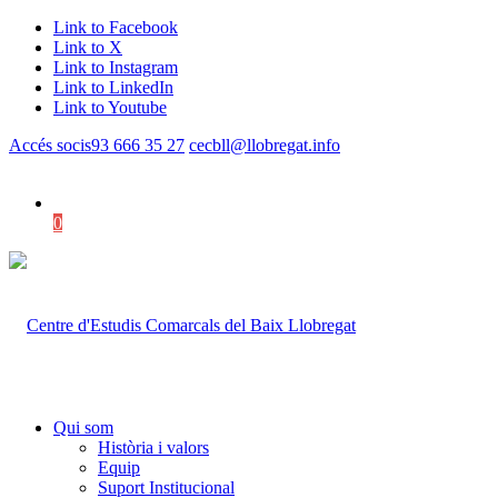
Link to Facebook
Link to X
Link to Instagram
Link to LinkedIn
Link to Youtube
Accés socis
93 666 35 27
cecbll@llobregat.info
0
Shopping Cart
Qui som
Història i valors
Equip
Suport Institucional