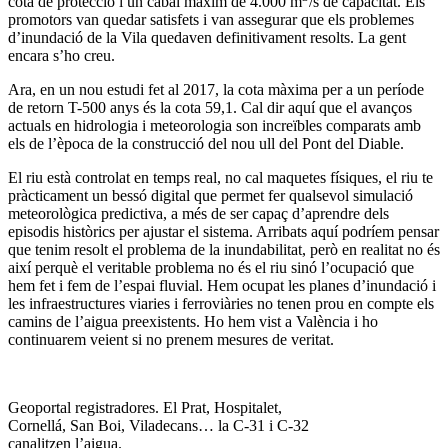
cota de protecció i un cabal màxim de 4.000 m
/s de capacitat. Els
promotors van quedar satisfets i van assegurar que els problemes
d’inundació de la Vila quedaven definitivament resolts. La gent
encara s’ho creu.
Ara, en un nou estudi fet al 2017, la cota màxima per a un període
de retorn T-500 anys és la cota 59,1. Cal dir aquí que el avanços
actuals en hidrologia i meteorologia son increïbles comparats amb
els de l’època de la construcció del nou ull del Pont del Diable.
El riu està controlat en temps real, no cal maquetes físiques, el riu te
pràcticament un bessó digital que permet fer qualsevol simulació
meteorològica predictiva, a més de ser capaç d’aprendre dels
episodis històrics per ajustar el sistema. Arribats aquí podríem pensar
que tenim resolt el problema de la inundabilitat, però en realitat no és
així perquè el veritable problema no és el riu sinó l’ocupació que
hem fet i fem de l’espai fluvial. Hem ocupat les planes d’inundació i
les infraestructures viaries i ferroviàries no tenen prou en compte els
camins de l’aigua preexistents. Ho hem vist a València i ho
continuarem veient si no prenem mesures de veritat.
Geoportal registradores. El Prat, Hospitalet,
Cornellá, San Boi, Viladecans… la C-31 i C-32
canalitzen l’aigua.