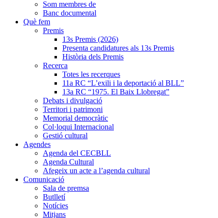
Som membres de
Banc documental
Què fem
Premis
13s Premis (2026)
Presenta candidatures als 13s Premis
Història dels Premis
Recerca
Totes les recerques
11a RC “L’exili i la deportació al BLL”
13a RC “1975. El Baix Llobregat”
Debats i divulgació
Territori i patrimoni
Memorial democràtic
Col·loqui Internacional
Gestió cultural
Agendes
Agenda del CECBLL
Agenda Cultural
Afegeix un acte a l’agenda cultural
Comunicació
Sala de premsa
Butlletí
Notícies
Mitjans