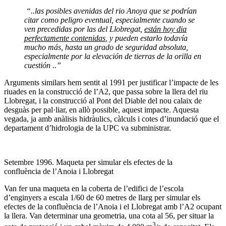
“..las posibles avenidas del rio Anoya que se podrían
citar como peligro eventual, especialmente cuando se
ven precedidas por las del Llobregat,
están hoy dia
perfectamente contenidas
, y pueden estarlo todavía
mucho más, hasta un grado de seguridad absoluta,
especialmente por la elevación de tierras de la orilla en
cuestión ..”
Arguments similars hem sentit al 1991 per justificar l’impacte de les
riuades en la construcció de l’A2, que passa sobre la llera del riu
Llobregat, i la construcció al Pont del Diable del nou calaix de
desguàs per pal·liar, en allò possible, aquest impacte. Aquesta
vegada, ja amb anàlisis hidràulics, càlculs i cotes d’inundació que el
departament d’hidrologia de la UPC va subministrar.
Setembre 1996. Maqueta per simular els efectes de la
confluència de l’Anoia i Llobregat
Van fer una maqueta en la coberta de l’edifici de l’escola
d’enginyers a escala 1/60 de 60 metres de llarg per simular els
efectes de la confluència de l’Anoia i el Llobregat amb l’A2 ocupant
la llera. Van determinar una geometria, una cota al 56, per situar la
3