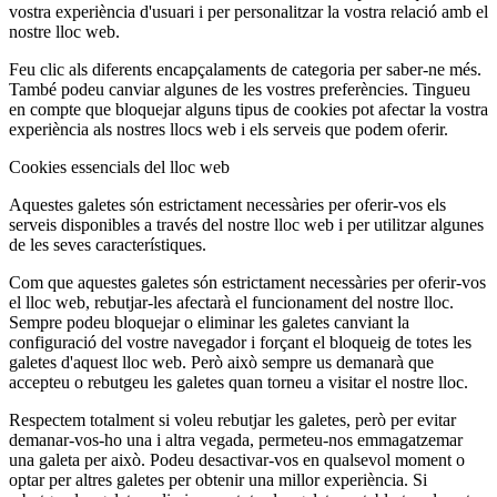
vostra experiència d'usuari i per personalitzar la vostra relació amb el
nostre lloc web.
Feu clic als diferents encapçalaments de categoria per saber-ne més.
També podeu canviar algunes de les vostres preferències. Tingueu
en compte que bloquejar alguns tipus de cookies pot afectar la vostra
experiència als nostres llocs web i els serveis que podem oferir.
Cookies essencials del lloc web
Aquestes galetes són estrictament necessàries per oferir-vos els
serveis disponibles a través del nostre lloc web i per utilitzar algunes
de les seves característiques.
Com que aquestes galetes són estrictament necessàries per oferir-vos
el lloc web, rebutjar-les afectarà el funcionament del nostre lloc.
Sempre podeu bloquejar o eliminar les galetes canviant la
configuració del vostre navegador i forçant el bloqueig de totes les
galetes d'aquest lloc web. Però això sempre us demanarà que
accepteu o rebutgeu les galetes quan torneu a visitar el nostre lloc.
Respectem totalment si voleu rebutjar les galetes, però per evitar
demanar-vos-ho una i altra vegada, permeteu-nos emmagatzemar
una galeta per això. Podeu desactivar-vos en qualsevol moment o
optar per altres galetes per obtenir una millor experiència. Si