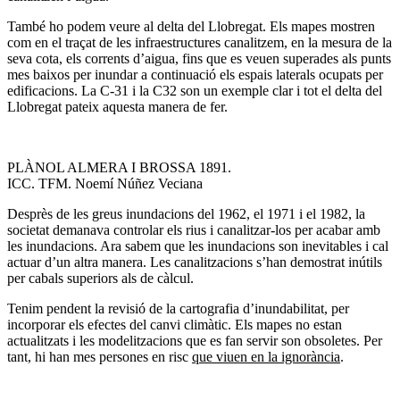
També ho podem veure al delta del Llobregat. Els mapes mostren
com en el traçat de les infraestructures canalitzem, en la mesura de la
seva cota, els corrents d’aigua, fins que es veuen superades als punts
mes baixos per inundar a continuació els espais laterals ocupats per
edificacions. La C-31 i la C32 son un exemple clar i tot el delta del
Llobregat pateix aquesta manera de fer.
PLÀNOL ALMERA I BROSSA 1891.
ICC. TFM. Noemí Núñez Veciana
Desprès de les greus inundacions del 1962, el 1971 i el 1982, la
societat demanava controlar els rius i canalitzar-los per acabar amb
les inundacions. Ara sabem que les inundacions son inevitables i cal
actuar d’un altra manera. Les canalitzacions s’han demostrat inútils
per cabals superiors als de càlcul.
Tenim pendent la revisió de la cartografia d’inundabilitat, per
incorporar els efectes del canvi climàtic. Els mapes no estan
actualitzats i les modelitzacions que es fan servir son obsoletes. Per
tant, hi han mes persones en risc
que viuen en la ignorància
.