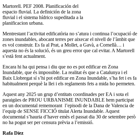
Martorell. PEF 2008. Planificación del
espacio fluvial. La definición de la zona
fluvial i el sistema hídrico supeditada a la
planificacion urbana.
Mentrestant l’activitat edificatòria no s’atura i continua l’ocupació de
zones inundables, abocant terres per aixecar el nivell de l’àmbit que
es vol construir. Es fa al Prat, a Mollet, a Gavà, a Cornellà… i
aquesta no és la solució, és un greu error que cal evitar. A Martorell
s’està fent actualment.
Encara hi ha qui pensa i diu que no es pot edificar en Zona
Inundable, que és impossible. La realitat és que a Catalunya i el
Baix Llobregat sí s’hi pot edificar en Zona Inundable, s’ha fet i es fa
habitualment perquè la llei i els reglaments fets a mida ho permeten.
Aquest any 2025 un grup d’entitats coordinades per EA i sota el
paraigües de PROU URBANISME INUNDABLE hem participat
en un documental rememorant l’episodi de la Dana de Valencia de
l’equip de SENSE FICCIÓ titulat Alerta Inundable. Aquest
documental s’hauria d’haver emès el passat dia 30 de setembre però
no ha pogut ser per censura prèvia a l’emissió.
Rafa Díez