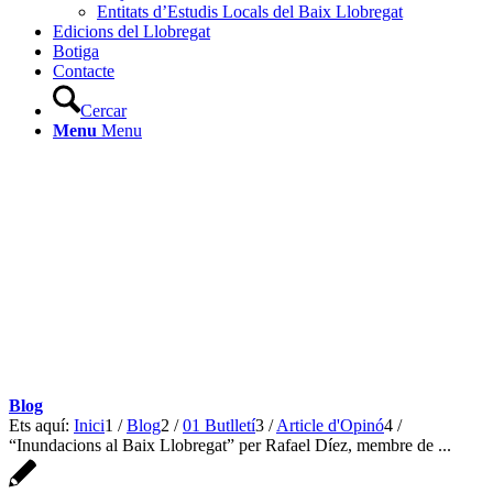
Entitats d’Estudis Locals del Baix Llobregat
Edicions del Llobregat
Botiga
Contacte
Cercar
Menu
Menu
Blog
Ets aquí:
Inici
1
/
Blog
2
/
01 Butlletí
3
/
Article d'Opinó
4
/
“Inundacions al Baix Llobregat” per Rafael Díez, membre de ...