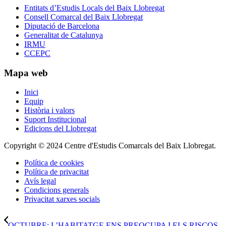
Entitats d’Estudis Locals del Baix Llobregat
Consell Comarcal del Baix Llobregat
Diputació de Barcelona
Generalitat de Catalunya
IRMU
CCEPC
Mapa web
Inici
Equip
Història i valors
Suport Institucional
Edicions del Llobregat
Copyright © 2024 Centre d'Estudis Comarcals del Baix Llobregat.
Política de cookies
Política de privacitat
Avís legal
Condicions generals
Privacitat xarxes socials
OCTUBRE: L’HABITATGE ENS PREOCUPA I ELS RISCOS