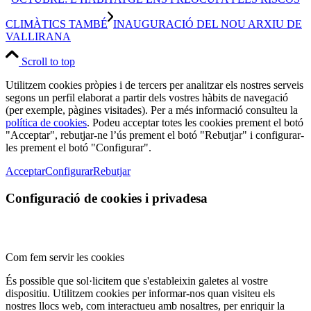
CLIMÀTICS TAMBÉ
INAUGURACIÓ DEL NOU ARXIU DE
VALLIRANA
Scroll to top
Utilitzem cookies pròpies i de tercers per analitzar els nostres serveis
segons un perfil elaborat a partir dels vostres hàbits de navegació
(per exemple, pàgines visitades). Per a més informació consulteu la
política de cookies
. Podeu acceptar totes les cookies prement el botó
"Acceptar", rebutjar-ne l’ús prement el botó "Rebutjar" i configurar-
les prement el botó "Configurar".
Acceptar
Configurar
Rebutjar
Configuració de cookies i privadesa
Com fem servir les cookies
És possible que sol·licitem que s'estableixin galetes al vostre
dispositiu. Utilitzem cookies per informar-nos quan visiteu els
nostres llocs web, com interactueu amb nosaltres, per enriquir la