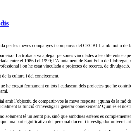
udis
tzada per les meves companyes i companys del CECBLL amb motiu de la
parteixo. La trobada va aplegar persones vinculades a les diferents eta
ociada entre el 1986 i el 1999; l’Ajuntament de Sant Feliu de Llobregat,
fessional i on he estat vinculada a projectes de recerca, de divulgació,
 de la cultura i del coneixement.
e he cregut fermament en tots i cadascun dels projectes que he contribu
camí.
l amb l’objectiu de compartir-vos la meva resposta: ¿quina és la raó de s
icialment la funció d’investigar i generar coneixement? Quin és el nostre
s no solament té un sentit ple, sinó que ambdues esferes es complemente
que una part significativa del personal docent i investigador universitari 