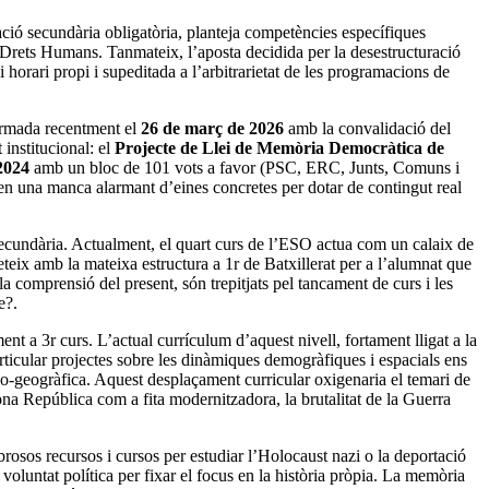
cació secundària obligatòria, planteja competències específiques
ls Drets Humans. Tanmateix, l’aposta decidida per la desestructuració
horari propi i supeditada a l’arbitrarietat de les programacions de
rmada recentment el
26 de març de 2026
amb la convalidació del
 institucional: el
Projecte de Llei de Memòria Democràtica de
2024
amb un bloc de 101 vots a favor (PSC, ERC, Junts, Comuns i
xen una manca alarmant d’eines concretes per dotar de contingut real
 secundària. Actualment, el quart curs de l’ESO actua com un calaix de
eteix amb la mateixa estructura a 1r de Batxillerat per a l’alumnat que
 la comprensió del present, són trepitjats pel tancament de curs i les
e?.
nt a 3r curs. L’actual currículum d’aquest nivell, fortament lligat a la
ticular projectes sobre les dinàmiques demogràfiques i espacials ens
co-geogràfica. Aquest desplaçament curricular oxigenaria el temari de
a República com a fita modernitzadora, la brutalitat de la Guerra
brosos recursos i cursos per estudiar l’Holocaust nazi o la deportació
oluntat política per fixar el focus en la història pròpia. La memòria