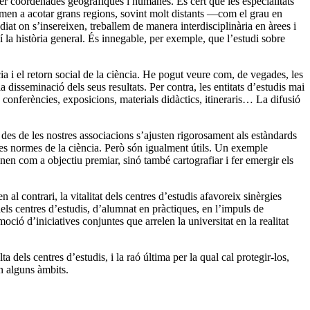
 per coordenades geogràfiques i humanes. És cert que les especialitats
men a acotar grans regions, sovint molt distants —com el grau en
iat on s’insereixen, treballem de manera interdisciplinària en àrees i
í la història general. És innegable, per exemple, que l’estudi sobre
cia i el retorn social de la ciència. He pogut veure com, de vegades, les
a disseminació dels seus resultats. Per contra, les entitats d’estudis mai
 conferències, exposicions, materials didàctics, itineraris… La difusió
 des de les nostres associacions s’ajusten rigorosament als estàndards
 a les normes de la ciència. Però són igualment útils. Un exemple
en com a objectiu premiar, sinó també cartografiar i fer emergir els
n al contrari, la vitalitat dels centres d’estudis afavoreix sinèrgies
t dels centres d’estudis, d’alumnat en pràctiques, en l’impuls de
oció d’iniciatives conjuntes que arrelen la universitat en la realitat
 dels centres d’estudis, i la raó última per la qual cal protegir-los,
en alguns àmbits.