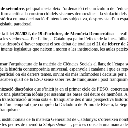
 de setembre
, pel qual s’estableix l’ordenació i el currículum de l’edu
e forma crítica la construcció dels sistemes democràtics i la violació de
tòrica en una declaració d’intencions subjectiva, desprovista d’un espai 
gislatiu paradoxal.
r la
Llei 20/2022, de 19 d’octubre, de Memòria Democràtica
—reafi
les víctimes—. Per l’altre, a Catalunya patim l’efecte de la inestabilitat
st després d’haver superat el seu debat de totalitat el
21 de febrer de 
tents legislatius que neixen i moren a les institucions, les aules patei
ar l’arquitectura de la matèria de Ciències Socials al llarg de l’etapa
de la història contemporània universal, espanyola i catalana i que es rep
uperficial on els darrers temes, sovint els més incòmodes i decisius per a
s acaben quart de la ESO sense saber res de franquisme i post-franquism
ització diacrònica que s’iniciï ja en el primer cicle de l’ESO, concretame
ix una plataforma idònia per assentar les bases del deure de memòria. Ar
la transformació urbana sota el franquisme des d’una perspectiva històri
ic l’arc temporal que comprèn la Dictadura de Primo de Rivera, la Segon
ofranquisme.
s institucionals de la mateixa Generalitat de Catalunya: s’ofereixen nom
de les pedres de memòria
Stolpersteine
—, però es constata una manca de v