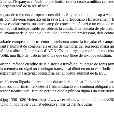
ra d’Espanya, a l’aula no pot limitar-se a la crònica militar; cal rescat
 l’organització de la resistència.
s separa de referents europeus consolidats. Si girem la mirada cap a Al
ederats com Baviera, emparats en la seva Llei d’Educació i Ensenyament (
seva escolarització, un antic camp de concentració nazi o un espai de m
 un requisit indispensable per obtenir la condició de ciutadà de ple dret
sivament de la bona voluntat i voluntariat del professorat, dels centres
barbàrie europea, el nostre entorn pateix una amnèsia forçada: els camps 
vant l’alumnat de conèixer els espais de memòria del seu propi mapa qu
ció i la realització de proves d’ADN. És una urgència moral i democràtic
blit; una lliçó de justícia històrica que cap llibre de text pot substituir.
r el mètode científic de la història a través del buidatge de fonts primàr
 la memòria no sigui un contingut transversal diluït en un oceà d’indic
ràcticament una activitat obligatòria per al nostre alumnat de la ESO.
iablement lligada al dret a una educació de qualitat. I no hi ha qualitat s
rsos autoritaris i feixistes si l’administració ens continua obligant a t
a responsabilitat intel·lectual: per una escola pública digna i un currícu
l.jpg
1350
1080
Helena
https://www.cecbll.cat/wp-content/uploads/2
ic no hi pot haver qualitat educativa” per Esther Alquézar