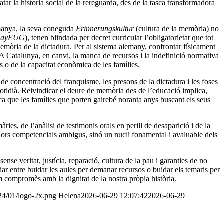
ar la història social de la rereguarda, des de la tasca transformadora
emanya, la seva coneguda
Erinnerungskultur
(cultura de la memòria) no
BayEUG
), tenen blindada per decret curricular l’obligatorietat que tot
emòria de la dictadura. Per al sistema alemany, confrontar físicament
. A Catalunya, en canvi, la manca de recursos i la indefinició normativa
 o de la capacitat econòmica de les famílies.
de concentració del franquisme, les presons de la dictadura i les foses
otidià. Reivindicar el deure de memòria des de l’educació implica,
a que les famílies que porten gairebé noranta anys buscant els seus
ies, de l’anàlisi de testimonis orals en perill de desaparició i de la
adors competencials ambigus, sinó un nucli fonamental i avaluable dels
ense veritat, justícia, reparació, cultura de la pau i garanties de no
riar entre buidar les aules per demanar recursos o buidar els temaris per
lum compromès amb la dignitat de la nostra pròpia història.
024/01/logo-2x.png
Helena
2026-06-29 12:07:42
2026-06-29