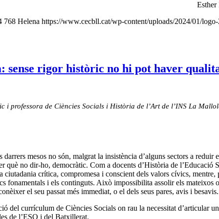
Esther
4
768
Helena
https://www.cecbll.cat/wp-content/uploads/2024/01/logo
sense rigor històric no hi pot haver qualit
 i professora de Ciències Socials i Història de l’Art de l’INS La Mallo
darrers mesos no són, malgrat la insistència d’alguns sectors a reduir e
per què no dir-ho, democràtic. Com a docents d’Història de l’Educació 
tadania crítica, compromesa i conscient dels valors cívics, mentre, par
 fonamentals i els continguts. Això impossibilita assolir els mateixos obj
 conèixer el seu passat més immediat, o el dels seus pares, avis i besavis.
ó del currículum de Ciències Socials on rau la necessitat d’articular un
es de l’ESO i del Batxillerat.