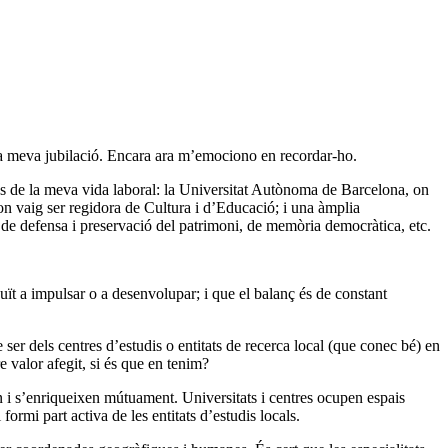
 meva jubilació. Encara ara m’emociono en recordar-ho.
pes de la meva vida laboral: la Universitat Autònoma de Barcelona, on
 on vaig ser regidora de Cultura i d’Educació; i una àmplia
 de defensa i preservació del patrimoni, de memòria democràtica, etc.
ït a impulsar o a desenvolupar; i que el balanç és de constant
er dels centres d’estudis o entitats de recerca local (que conec bé) en
 valor afegit, si és que en tenim?
n i s’enriqueixen mútuament. Universitats i centres ocupen espais
formi part activa de les entitats d’estudis locals.