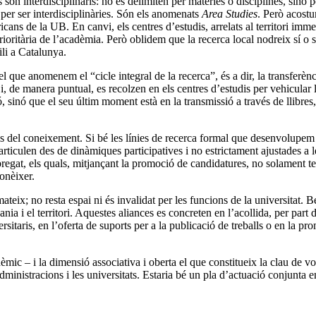
 són interdisciplinaris: no es delimiten per matèries o disciplines, sinó
n per ser interdisciplinàries. Són els anomenats
Area Studies
. Però acostu
ns de la UB. En canvi, els centres d’estudis, arrelats al territori immed
ioritària de l’acadèmia. Però oblidem que la recerca local nodreix sí o s
ili a Catalunya.
l que anomenem el “cicle integral de la recerca”, és a dir, la transferèn
 i, de manera puntual, es recolzen en els centres d’estudis per vehicular l
 sinó que el seu últim moment està en la transmissió a través de llibres,
als del coneixement. Si bé les línies de recerca formal que desenvolupem
i s’articulen des de dinàmiques participatives i no estrictament ajustades
gat, els quals, mitjançant la promoció de candidatures, no solament ten
onèixer.
ateix; no resta espai ni és invalidat per les funcions de la universitat. Be
dania i el territori. Aquestes aliances es concreten en l’acollida, per par
itaris, en l’oferta de suports per a la publicació de treballs o en la prom
ic – i la dimensió associativa i oberta el que constitueix la clau de volta
dministracions i les universitats. Estaria bé un pla d’actuació conjunta 