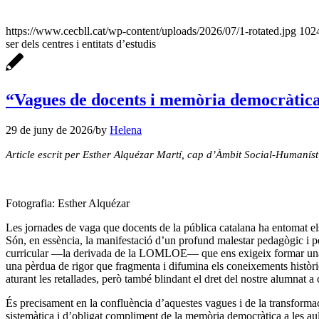
https://www.cecbll.cat/wp-content/uploads/2026/07/1-rotated.jpg
102
ser dels centres i entitats d’estudis
“Vagues de docents i memòria democràtica: 
29 de juny de 2026
/
by
Helena
Article escrit p
er
Esther Alquézar Martí, cap d’Àmbit Social-Humanístic
Fotografia: Esther Alquézar
Les jornades de vaga que docents de la pública catalana ha entomat els 
Són, en essència, la manifestació d’un profund malestar pedagògic i 
curricular —la derivada de la LOMLOE— que ens exigeix formar una ciu
una pèrdua de rigor que fragmenta i difumina els coneixements històrics
aturant les retallades, però també blindant el dret del nostre alumnat a
És precisament en la confluència d’aquestes vagues i de la transformaci
sistemàtica i d’obligat compliment de la memòria democràtica a les aul