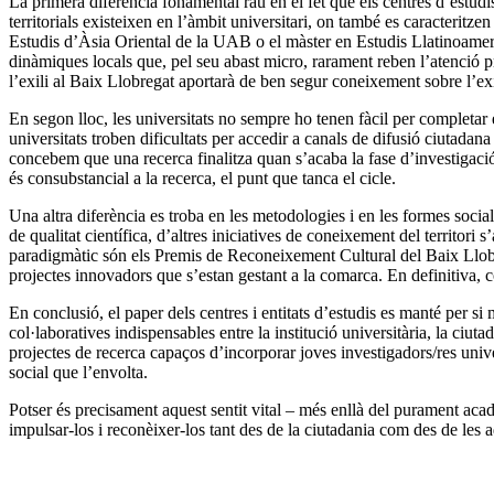
La primera diferència fonamental rau en el fet que els centres d’estudis
territorials existeixen en l’àmbit universitari, on també es caracteritze
Estudis d’Àsia Oriental de la UAB o el màster en Estudis Llatinoamerica
dinàmiques locals que, pel seu abast micro, rarament reben l’atenció pr
l’exili al Baix Llobregat aportarà de ben segur coneixement sobre l’ex
En segon lloc, les universitats no sempre ho tenen fàcil per completar e
universitats troben dificultats per accedir a canals de difusió ciutadana
concebem que una recerca finalitza quan s’acaba la fase d’investigació,
és consubstancial a la recerca, el punt que tanca el cicle.
Una altra diferència es troba en les metodologies i en les formes soci
de qualitat científica, d’altres iniciatives de coneixement del territor
paradigmàtic són els Premis de Reconeixement Cultural del Baix Llobre
projectes innovadors que s’estan gestant a la comarca. En definitiva, c
En conclusió, el paper dels centres i entitats d’estudis es manté per si m
col·laboratives indispensables entre la institució universitària, la ciuta
projectes de recerca capaços d’incorporar joves investigadors/res univers
social que l’envolta.
Potser és precisament aquest sentit vital – més enllà del purament acadèm
impulsar-los i reconèixer-los tant des de la ciutadania com des de les a