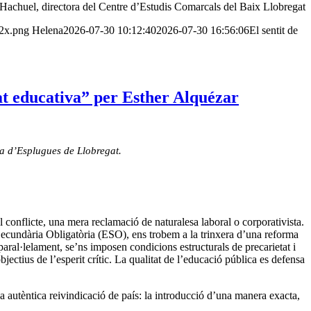
 Hachuel, directora del Centre d’Estudis Comarcals del Baix Llobregat
-2x.png
Helena
2026-07-30 10:12:40
2026-07-30 16:56:06
El sentit de
at educativa” per Esther Alquézar
la d’Esplugues de Llobregat.
l conflicte, una mera reclamació de naturalesa laboral o corporativista.
Secundària Obligatòria (ESO), ens trobem a la trinxera d’una reforma
al·lelament, se’ns imposen condicions estructurals de precarietat i
ectius de l’esperit crític. La qualitat de l’educació pública es defensa
a autèntica reivindicació de país: la introducció d’una manera exacta,