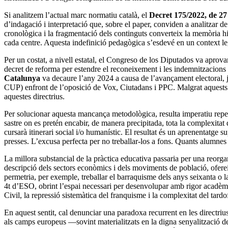
Si analitzem l’actual marc normatiu català, el
Decret 175/2022, de 27
d’indagació i interpretació que, sobre el paper, conviden a analitzar d
cronològica i la fragmentació dels continguts converteix la memòria his
cada centre. Aquesta indefinició pedagògica s’esdevé en un context le
Per un costat, a nivell estatal, el Congreso de los Diputados va aprova
decret de reforma per estendre el reconeixement i les indemnitzacions a 
Catalunya
va decaure l’any 2024 a causa de l’avançament electoral, ju
CUP) enfront de l’oposició de Vox, Ciutadans i PPC. Malgrat aquests in
aquestes directrius.
Per solucionar aquesta mancança metodològica, resulta imperatiu repens
sastre on es pretén encabir, de manera precipitada, tota la complexitat 
cursarà itinerari social i/o humanístic. El resultat és un aprenentatge s
presses. L’excusa perfecta per no treballar-los a fons. Quants alumne
La millora substancial de la pràctica educativa passaria per una reorgan
descripció dels sectors econòmics i dels moviments de població, ofere
permetria, per exemple, treballar el barraquisme dels anys seixanta o 
4t d’ESO, obrint l’espai necessari per desenvolupar amb rigor acadèm
Civil, la repressió sistemàtica del franquisme i la complexitat del tard
En aquest sentit, cal denunciar una paradoxa recurrent en les directriu
als camps europeus —sovint materialitzats en la digna senyalització 