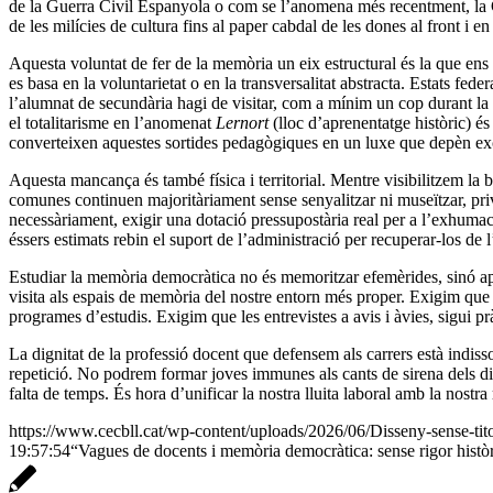
de la Guerra Civil Espanyola o com se l’anomena més recentment, la Guer
de les milícies de cultura fins al paper cabdal de les dones al front i en
Aquesta voluntat de fer de la memòria un eix estructural és la que en
es basa en la voluntarietat o en la transversalitat abstracta. Estats f
l’alumnat de secundària hagi de visitar, com a mínim un cop durant la 
el totalitarisme en l’anomenat
Lernort
(lloc d’aprenentatge històric) és
converteixen aquestes sortides pedagògiques en un luxe que depèn exclu
Aquesta mancança és també física i territorial. Mentre visibilitzem la 
comunes continuen majoritàriament sense senyalitzar ni museïtzar, pri
necessàriament, exigir una dotació pressupostària real per a l’exhuma
éssers estimats rebin el suport de l’administració per recuperar-los de l’o
Estudiar la memòria democràtica no és memoritzar efemèrides, sinó aplica
visita als espais de memòria del nostre entorn més proper. Exigim que
programes d’estudis. Exigim que les entrevistes a avis i àvies, sigui p
La dignitat de la professió docent que defensem als carrers està indissoc
repetició. No podrem formar joves immunes als cants de sirena dels discu
falta de temps. És hora d’unificar la nostra lluita laboral amb la nostr
https://www.cecbll.cat/wp-content/uploads/2026/06/Disseny-sense-tito
19:57:54
“Vagues de docents i memòria democràtica: sense rigor històr