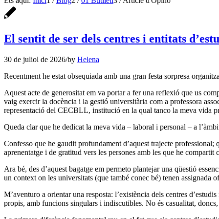
Ets aquí:
Inici
1
/
Blog
2
/
01 Butlletí
3
/
Article d'Opinó
El sentit de ser dels centres i entitats d’est
30 de juliol de 2026
/
by
Helena
Recentment he estat obsequiada amb una gran festa sorpresa organi
Aquest acte de generositat em va portar a fer una reflexió que us com
vaig exercir la docència i la gestió universitària com a professora ass
representació del CECBLL, institució en la qual tanco la meva vida pro
Queda clar que he dedicat la meva vida – laboral i personal – a l’àmbit
Confesso que he gaudit profundament d’aquest trajecte professional; qu
aprenentatge i de gratitud vers les persones amb les que he compartit 
Ara bé, des d’aquest bagatge em permeto plantejar una qüestió essencia
un context on les universitats (que també conec bé) tenen assignada of
M’aventuro a orientar una resposta: l’existència dels centres d’estudi
propis, amb funcions singulars i indiscutibles. No és casualitat, doncs, 