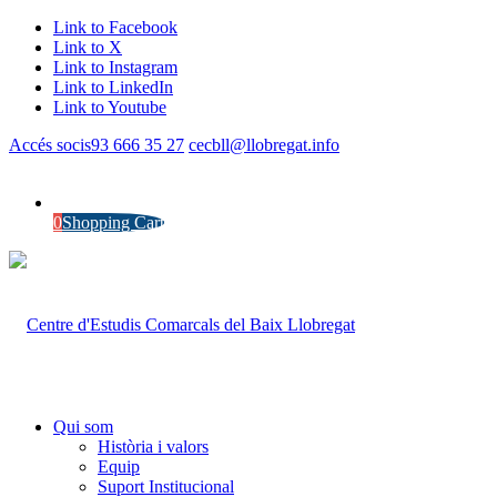
Link to Facebook
Link to X
Link to Instagram
Link to LinkedIn
Link to Youtube
Accés socis
93 666 35 27
cecbll@llobregat.info
0
Shopping Cart
Qui som
Història i valors
Equip
Suport Institucional