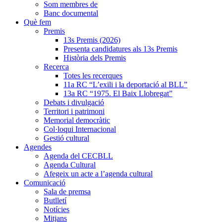
Som membres de
Banc documental
Què fem
Premis
13s Premis (2026)
Presenta candidatures als 13s Premis
Història dels Premis
Recerca
Totes les recerques
11a RC “L’exili i la deportació al BLL”
13a RC “1975. El Baix Llobregat”
Debats i divulgació
Territori i patrimoni
Memorial democràtic
Col·loqui Internacional
Gestió cultural
Agendes
Agenda del CECBLL
Agenda Cultural
Afegeix un acte a l’agenda cultural
Comunicació
Sala de premsa
Butlletí
Notícies
Mitjans