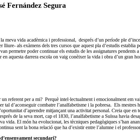
osé Fernández Segura
a meva vida acadèmica i professional, després d’un període ple d’incerte
lliure- als exàmens dels tres cursos que aquest pla d’estudis establia pe
em van permetre poder continuar els estudis de les assignatures pendents
ser en aquesta darrera escola on vaig conèixer la vida i obra d’un gran 
 un referent per a mi? Perquè intel·lectualment i emocionalment em vaig 
 per tal d’aconseguir combatre l’analfabetisme i la pobresa. Els mestres
portunitat d’aprendre mitjançant una activitat personal. Creia que en tot
 després de la seva mort, cap el 1830, l’analfabetisme a Suïssa havia des
meva vida. El món ha evolucionat, les tècniques pedagògiques s’han anant
tinua sent la bona relació que ha d’existir entre l’alumne i el professor
or d’ensenyament secundari?