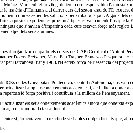
nna Muñoz.
Vam
tenir el privilegi de tenir com responsable d’aquesta x
llar la matèria d’Humanista al darrer curs del segon grau de FP. Aquest 
moment i quines serien les solucions per arribar a la pau. Alguns dels c
tes aquestes experiències programàtiques es va mantenir fins que la FP i 
nguts que s’havien d’impartir a cada curs estaven força més reglats i, pe
prenentatge dels seus alumnes.
més d’organitzar i impartir els cursos del CAP (Certificat d’Aptitut Ped
rmat per Dolors Freixenet, Maria Pau Trayner, Francisco Pesqueira i jo 
itat per Barcanova, l’any 1988, reflecteix força bé l’essència del project
ls ICEs de les Universitats Politècnica, Central i Autònoma, ens vam co
r actualitzar i ampliar coneixements acadèmics i, de l’altra, a donar a 
una repercussió força positiva i contribuïa a la millora de l’ensenyament.
ar i actualitzar els seus coneixements acadèmics alhora que coneixia exp
eficaç i enriquidora la tasca docent.
es entre si, fomentaven la creació de veritables equips docents que, al m
des