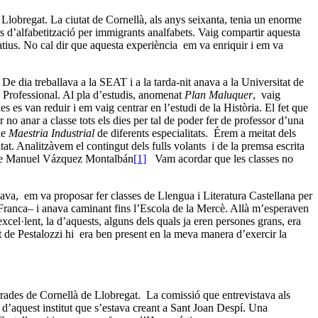
 Llobregat. La ciutat de Cornellà, als anys seixanta, tenia un enorme
curs d’alfabetització per immigrants analfabets. Vaig compartir aquesta
atius. No cal dir que aquesta experiència em va enriquir i em va
 De dia treballava a la SEAT i a la tarda-nit anava a la Universitat de
ció Professional. Al pla d’estudis, anomenat
Plan Maluquer
, vaig
es es van reduir i em vaig centrar en l’estudi de la Història. El fet que
 no anar a classe tots els dies per tal de poder fer de professor d’una
de
Maestria Industrial
de diferents especialitats. Érem a meitat dels
itat. Analitzàvem el contingut dels fulls volants i de la premsa escrita
e Manuel Vázquez Montalbán
[1]
Vam acordar que les classes no
va, em va proposar fer classes de Llengua i Literatura Castellana per
Franca– i anava caminant fins l’Escola de la Mercè. Allà m’esperaven
excel·lent, la d’aquests, alguns dels quals ja eren persones grans, era
t de Pestalozzi hi era ben present en la meva manera d’exercir la
errades de Cornellà de Llobregat. La comissió que entrevistava als
d’aquest institut que s’estava creant a Sant Joan Despí. Una