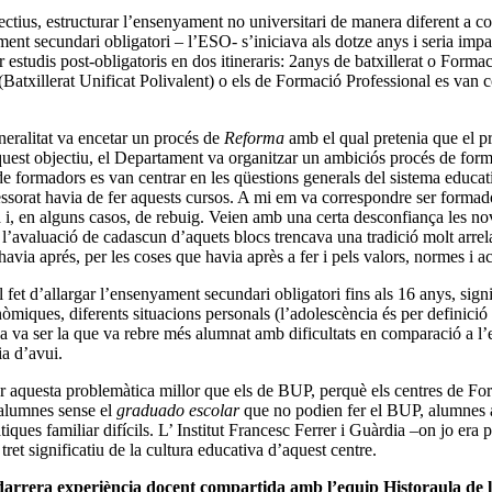
jectius, estructurar l’ensenyament no universitari de manera diferent a
ament secundari obligatori – l’ESO- s’iniciava als dotze anys i seria i
studis post-obligatoris en dos itineraris: 2anys de batxillerat o Formac
(Batxillerat Unificat Polivalent) o els de Formació Professional es van c
eralitat va encetar un procés de
Reforma
amb el qual pretenia que el pr
aquest objectiu, el Departament va organitzar un ambiciós procés de fo
de formadors es van centrar en les qüestions generals del sistema educat
fessorat havia de fer aquests cursos. A mi em va correspondre ser formad
sa i, en alguns casos, de rebuig. Veien amb una certa desconfiança les n
r l’avaluació de cadascun d’aquets blocs trencava una tradició molt arr
via aprés, per les coses que havia après a fer i pels valors, normes i ac
 El fet d’allargar l’ensenyament secundari obligatori fins als 16 anys, s
onòmiques, diferents situacions personals (l’adolescència és per definici
ca va ser la que va rebre més alumnat amb dificultats en comparació a l’
ia d’avui.
r aquesta problemàtica millor que els de BUP, perquè els centres de Form
: alumnes sense el
graduado escolar
que no podien fer el BUP, alumnes
ues familiar difícils. L’ Institut Francesc Ferrer i Guàrdia –on jo era p
ret significatiu de la cultura educativa d’aquest centre.
va darrera experiència docent compartida amb l’equip Historaula de