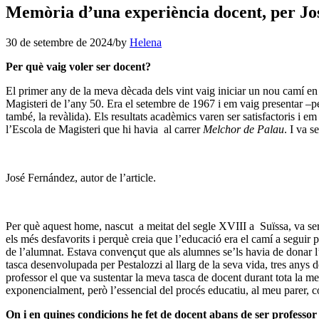
Memòria d’una experiència docent, per J
30 de setembre de 2024
/
by
Helena
Per què vaig voler ser docent?
El primer any de la meva dècada dels vint vaig iniciar un nou camí en l
Magisteri de l’any 50. Era el setembre de 1967 i em vaig presentar –per 
també, la revàlida). Els resultats acadèmics varen ser satisfactoris i 
l’Escola de Magisteri que hi havia al carrer
Melchor de Palau
. I va 
José Fernández, autor de l’article.
Per què aquest home, nascut a meitat del segle XVIII a Suïssa, va ser
els més desfavorits i perquè creia que l’educació era el camí a seguir
de l’alumnat. Estava convençut que als alumnes se’ls havia de donar l’o
tasca desenvolupada per Pestalozzi al llarg de la seva vida, tres anys
professor el que va sustentar la meva tasca de docent durant tota la 
exponencialment, però l’essencial del procés educatiu, al meu parer, con
On i en quines condicions he fet de docent abans de ser profess