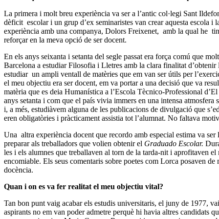
La primera i molt breu experiència va ser a l’antic col·legi Sant Ildef
dèficit escolar i un grup d’ex seminaristes van crear aquesta escola i la
experiència amb una companya, Dolors Freixenet, amb la qual he tingut
reforçar en la meva opció de ser docent.
En els anys seixanta i setanta del segle passat era força comú que molts
Barcelona a estudiar Filosofia i Lletres amb la clara finalitat d’obteni
estudiar un ampli ventall de matèries que em van ser útils per l’exercici
el meu objectiu era ser docent, em va portar a una decisió que va result
matèria que es deia Humanística a l’Escola Tècnico-Professional d’El 
anys setanta i com que el país vivia immers en una intensa atmosfera soci
i, a més, estudiàvem alguna de les publicacions de divulgació que s
eren obligatòries i pràcticament assistia tot l’alumnat. No faltava moti
Una altra experiència docent que recordo amb especial estima va ser 
preparar als treballadors que volien obtenir el
Graduado Escolar.
Dura
les i els alumnes que treballaven al torn de la tarda-nit i aprofitaven e
encomiable. Els seus comentaris sobre poetes com Lorca posaven de man
docència.
Quan i on es va fer realitat el meu objectiu vital?
Tan bon punt vaig acabar els estudis universitaris, el juny de 1977, v
aspirants no em van poder admetre perquè hi havia altres candidats que