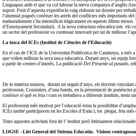
Linguapax amb el que va col·laborar la meva companya d’anglès A
suport. Fruit d’aquesta experiència vaig elaborar un dossier per treba
l’alumnat pogués conèixer les arrels del conflictes més importants del 
malauradament s’ha intensificat tràgicament en aquests últims mesos. To
d’Ensenyament Secundari). A la nova estructura educativa tots els conti
un sector del professorat va continuar innovant per tal de millorar l’a
La tasca del ICEs (Institut de Ciències de l’Educació)
En el cas de l’ICE de la Universitat Politècnica de Catalunya, a més a 
que volien millorar la seva tasca educativa. Durant anys, un equip fo
a partir de centres d’interès. La publicació
Del Presente al pasado
, ed
De la mateixa manera, durant un seguit d’anys, els docents vinculats a
professorat. Consistien, d’una banda, en la presentació de ponències pe
conèixer el què es feia i com es treballava a diferents instituts, tenia 
El professorat més motivat per l’educació tenia la possibilitat d’ampli
ICEs també participaven en les Escoles d’Estiu i, tot plegat, feia més 
Totes aquestes activitats fora de l’ institut però íntimament relacionad
LOGSE
–
Llei General del Sistema Educatiu. Visions contraposa