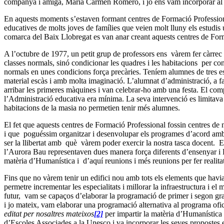
companya i amiga, Maria Carmen Romero, i jo ens vam incorporar al cl
En aquests moments s’estaven formant centres de Formació Professional 
educatives de molts joves de famílies que veien molt lluny els estudis un
comarca del Baix Llobregat es van anar creant aquests centres de Form
A l’octubre de 1977, un petit grup de professors ens vàrem fer càrrec d
classes normals, sinó condicionar les quadres i les habitacions per conve
normals en unes condicions força precàries. Teníem alumnes de tres espe
material escàs i amb molta imaginació. L’alumnat d’administració, a fal
arribar les primeres màquines i van celebrar-ho amb una festa. El compr
l’Administració educativa era mínima. La seva intervenció es limitava a
habitacions de la masia no permetien tenir més alumnes.
El fet que aquests centres de Formació Professional fossin centres de n
i que poguéssim organitzar i desenvolupar els programes d’acord amb e
ser la llibertat amb què vàrem poder exercir la nostra tasca docent.
l’Aurora Bau representaven dues manera força diferents d’ensenyar i 
matèria d’Humanística i d’aquí reunions i més reunions per fer realitat
Fins que no vàrem tenir un edifici nou amb tots els elements que havia
permetre incrementar les especialitats i millorar la infraestructura i e
futur, vam se capaços d’elaborar la programació de primer i segon gra
i jo mateix, vam elaborar una programació alternativa al programa ofi
editat per nosaltres mateixos
[2]
per impartir la matèria d’Humanística a
d’Escoles Associades a la Unesco i va incorporar les seves propostes 