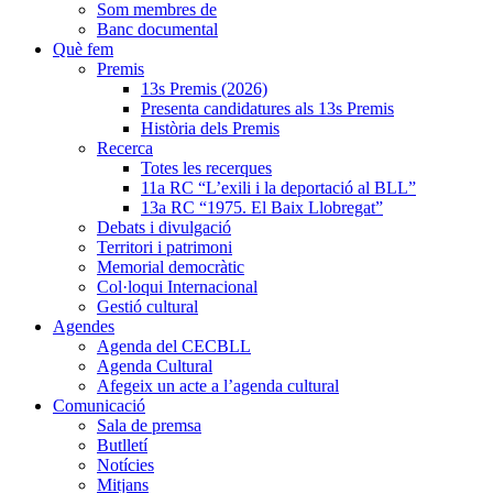
Som membres de
Banc documental
Què fem
Premis
13s Premis (2026)
Presenta candidatures als 13s Premis
Història dels Premis
Recerca
Totes les recerques
11a RC “L’exili i la deportació al BLL”
13a RC “1975. El Baix Llobregat”
Debats i divulgació
Territori i patrimoni
Memorial democràtic
Col·loqui Internacional
Gestió cultural
Agendes
Agenda del CECBLL
Agenda Cultural
Afegeix un acte a l’agenda cultural
Comunicació
Sala de premsa
Butlletí
Notícies
Mitjans