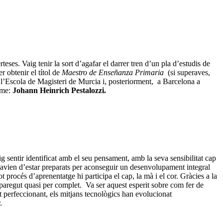
ses. Vaig tenir la sort d’agafar el darrer tren d’un pla d’estudis de
r obtenir el títol de
Maestro de Enseñanza Primaria
(si superaves,
 a l’Escola de Magisteri de Murcia i, posteriorment, a Barcelona a
home:
Johann Heinrich Pestalozzi.
sentir identificat amb el seu pensament, amb la seva sensibilitat cap
 havien d’estar preparats per aconseguir un desenvolupament integral
 procés d’aprenentatge hi participa el cap, la mà i el cor. Gràcies a la
aparegut quasi per complet. Va ser aquest esperit sobre com fer de
 perfeccionant, els mitjans tecnològics han evolucionat
.