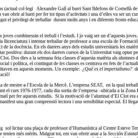
ons (actual col·legi Alexandre Galí al barri Sant Ildefons de Cornellà de
 van obrir al barri per fer tot tipus d’activitats i una d’elles va ser un 
 el privilegi de treballar durant molts anys i en diferents fronts educ
 joves combinessin el treball i l’estudi. I jo vaig ser un d’aquests joves.
r la llicenciatura i intentar treballar de professor a una escola de Forma
 de la docència. En els darrers anys dels estudis universitaris les matèri
ar positiva: durant els dos darrers cursos de la Universitat vaig optar per
Clot. Dos dies a la setmana feia classes d’aquesta matèria als alumnes 
al i política, el contingut de les classes es centrava en fets de l’actual
’editaven en aquests moments. Un exemple:
¿Qué es el imperialismo?
d
vació!
la de mestre
a
l’Escola de la Mercè. L’empresa SEAT, en la qual treballa
nt el curs 1976-1977, cada dia sortia de l’empresa –ubicada a la Zona 
l matí per fer aquests estudis. Si la motivació de l’alumnat d’El Clot era 
ifest una gran comprensió lectora i una sensibilitat especial. El llega
aig sol·licitar una plaça de professor d’Humanística al Centre Esteve T
 tenien més mèrits. Malgrat tot, em van oferir anar a la
Sección Estatal