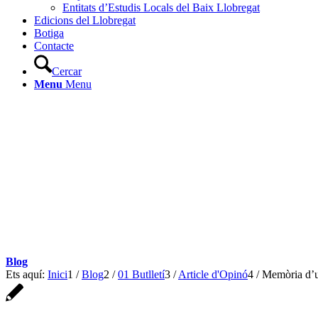
Entitats d’Estudis Locals del Baix Llobregat
Edicions del Llobregat
Botiga
Contacte
Cercar
Menu
Menu
Blog
Ets aquí:
Inici
1
/
Blog
2
/
01 Butlletí
3
/
Article d'Opinó
4
/
Memòria d’u