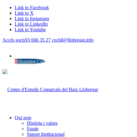
Link to Facebook
Link to X
Link to Instagram
Link to LinkedIn
Link to Youtube
Accés socis
93 666 35 27
cecbll@llobregat.info
0
Shopping Cart
Qui som
Història i valors
Equip
Suport Institucional