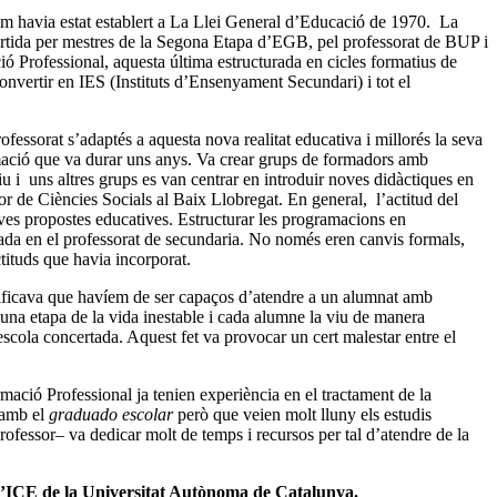
 com havia estat establert a La Llei General d’Educació de 1970. La
mpartida per mestres de la Segona Etapa d’EGB, pel professorat de BUP i
ió Professional, aquesta última estructurada en cicles formatius de
onvertir en IES (Instituts d’Ensenyament Secundari) i tot el
ofessorat s’adaptés a aquesta nova realitat educativa i millorés la seva
rmació que va durar uns anys. Va crear grups de formadors amb
iu i uns altres grups es van centrar en introduir noves didàctiques en
or de Ciències Socials al Baix Llobregat. En general, l’actitud del
oves propostes educatives. Estructurar les programacions en
elada en el professorat de secundaria. No només eren canvis formals,
tituds que havia incorporat.
ignificava que havíem de ser capaços d’atendre a un alumnat amb
ó una etapa de la vida inestable i cada alumne la viu de manera
escola concertada. Aquest fet va provocar un cert malestar entre el
ació Professional ja tenien experiència en el tractament de la
 amb el
graduado escolar
però que veien molt lluny els estudis
rofessor– va dedicar molt de temps i recursos per tal d’atendre de la
 l’ICE de la Universitat Autònoma de Catalunya.