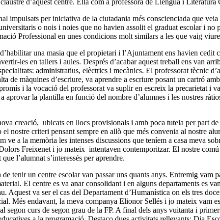
austre d’aquest centre. Ella com a professora de Llengua i Literatura 
impulsats per iniciativa de la ciutadania més conscienciada que veia la 
iversitaris o nois i noies que no havien assolit el graduat escolar i no p
ació Professional en unes condicions molt similars a les que vaig viur
’habilitar una masia que el propietari i l’Ajuntament ens havien cedit co
rtir-les en tallers i aules. Després d’acabar aquest treball ens van arrib
cialitats: administratius, elèctrics i mecànics. El professorat tècnic d’
ta de màquines d’escriure, va aprendre a escriure posant un cartró amb le
omís i la vocació del professorat va suplir en escreix la precarietat i 
 aprovar la plantilla en funció del nombre d’alumnes i les nostres ràtios
ova creació, ubicats en llocs provisionals i amb poca tutela per part de
l nostre criteri pensant sempre en allò que més convenia al nostre alu
 Em ve a la memòria les intenses discussions que teníem a casa meva so
Dolors Freixenet i jo mateix intentaven contemporitzar. El nostre com
 que l’alumnat s’interessés per aprendre.
 de tenir un centre escolar van passar uns quants anys. Entremig vam pas
l material. El centre es va anar consolidant i en alguns departaments es 
u. Aquest va ser el cas del Departament d’Humanística on els tres docent
cial. Més endavant, la meva companya Elionor Sellés i jo mateix vam es
l segon curs de segon grau de la FP. A final dels anys vuitanta i primers
educatives a la programació. Destaco dues activitats
rellevants:
Dia Esco