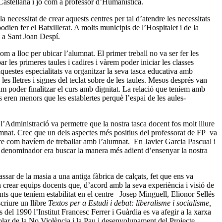
Castellana i jo com a professor d’Humanística.
necessitat de crear aquests centres per tal d’atendre les necessitats
odien fer el Batxillerat. A molts municipis de l’Hospitalet i de la
e a Sant Joan Despí.
m a lloc per ubicar l’alumnat. El primer treball no va ser fer les
ar les primeres taules i cadires i vàrem poder iniciar les classes
aquestes especialitats va organitzar la seva tasca educativa amb
s lletres i signes del teclat sobre de les taules. Mesos després van
vam poder finalitzar el curs amb dignitat. La relació que teníem amb
 eren menors que les establertes perquè l’espai de les aules-
 l’Administració va permetre que la nostra tasca docent fos molt lliure
mnat. Crec que un dels aspectes més positius del professorat de FP va
bre com havíem de treballar amb l’alumnat. En Javier Garcia Pascual i
ú denominador era buscar la manera més adient d’ensenyar la nostra
sar de la masia a una antiga fàbrica de calçats, fet que ens va
van crear equips docents que, d’acord amb la seva experiència i visió de
s que teníem estabilitat en el centre –Josep Minguell, Elionor Sellés
criure un llibre
Textos per a Estudi i debat: liberalisme i socialisme,
 del 1990 l’Institut Francesc Ferrer i Guàrdia es va afegir a la xarxa
lar de la No Violència i la Pau i desenvolupament del
Projecte