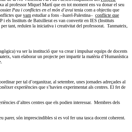
arxa al professor Miquel Martí que en tot moment ens va donar el seu
dossier
Pau i conflictes en el món d’avui
tenia com a objectiu que
onflictes que
vam
estudiar a fons –Isarel-Palestina–
conflicte que
els Instituts de Batxillerat es van convertir en IES (Instituts
r tant, reduïen la iniciativa i creativitat del professorat. Tanmateix,
agògica) va ser la institució que va crear i impulsar equips de docents
mateix, vam elaborar un projecte per impartir la matèria d’Humanística
e.
ordinar per tal d’organitzar, al setembre, unes jornades adreçades al
conèixer experiències que s’havien experimentat als centres. El fet de
eriències d’altres centres que els podien interessar. Membres dels
eu parer, són imprescindibles si es vol fer una tasca docent coherent.