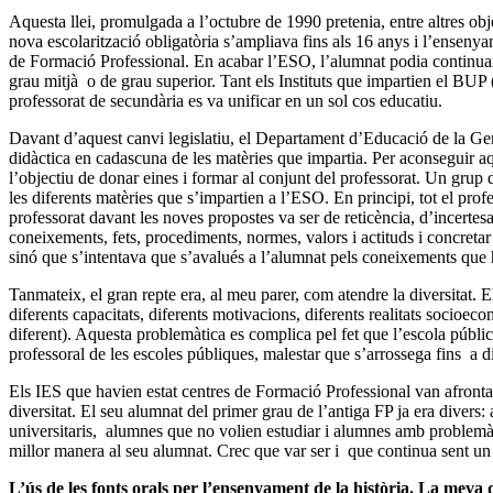
Aquesta llei, promulgada a l’octubre de 1990 pretenia, entre altres ob
nova escolarització obligatòria s’ampliava fins als 16 anys i l’enseny
de Formació Professional. En acabar l’ESO, l’alumnat podia continuar e
grau mitjà o de grau superior. Tant els Instituts que impartien el BUP 
professorat de secundària es va unificar en un sol cos educatiu.
Davant d’aquest canvi legislatiu, el Departament d’Educació de la Gen
didàctica en cadascuna de les matèries que impartia. Per aconseguir 
l’objectiu de donar eines i formar al conjunt del professorat. Un grup 
les diferents matèries que s’impartien a l’ESO. En principi, tot el pro
professorat davant les noves propostes va ser de reticència, d’incerte
coneixements, fets, procediments, normes, valors i actituds i concreta
sinó que s’intentava que s’avalués a l’alumnat pels coneixements que ha
Tanmateix, el gran repte era, al meu parer, com atendre la diversitat.
diferents capacitats, diferents motivacions, diferents realitats socioec
diferent). Aquesta problemàtica es complica pel fet que l’escola públi
professoral de les escoles públiques, malestar que s’arrossega fins a d
Els IES que havien estat centres de Formació Professional van afronta
diversitat. El seu alumnat del primer grau de l’antiga FP ja era divers
universitaris, alumnes que no volien estudiar i alumnes amb problemàtiq
millor manera al seu alumnat. Crec que var ser i que continua sent un t
L’ús de les fonts orals per l’ensenyament de la història. La me