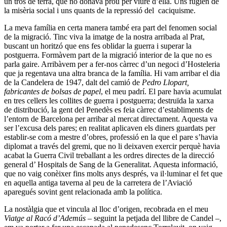
un tros de terra, que no donava prou per viure d’ella. Uns fugien de
la misèria social i uns quants de la repressió del caciquisme.
La meva família en certa manera també era part del fenomen social
de la migració. Tinc viva la imatge de la nostra arribada al Prat,
buscant un horitzó que ens fes oblidar la guerra i superar la
postguerra. Formàvem part de la migració interior de la que no es
parla gaire. Arribàvem per a fer-nos càrrec d’un negoci d’Hosteleria
que ja regentava una altra branca de la família. Hi vam arribar el dia
de la Candelera de 1947, dalt del camió de
Pedro Llopart,
fabricantes de bolsas de papel
, el meu padrí. El pare havia acumulat
en tres cellers les collites de guerra i postguerra; destruïda la xarxa
de distribució, la gent del Penedès es feia càrrec d’establiments de
l’entorn de Barcelona per arribar al mercat directament. Aquesta va
ser l’excusa dels pares; en realitat aplicaven els diners guardats per
establir-se com a mestre d’obres, professió en la que el pare s’havia
diplomat a través del gremi, que no li deixaven exercir perquè havia
acabat la Guerra Civil treballant a les ordres directes de la direcció
general d’ Hospitals de Sang de la Generalitat. Aquesta informació,
que no vaig conèixer fins molts anys després, va il·luminar el fet que
en aquella antiga taverna al peu de la carretera de l’Aviació
aparegués sovint gent relacionada amb la política.
La nostàlgia que et vincula al lloc d’origen, recobrada en el meu
Viatge al Racó d’Ademús
– seguint la petjada del llibre de Candel –,