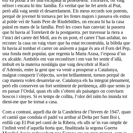
em va portar a fer una escapada al penedesenc Torrelavit, on vaig
néixer i encara hi tinc família. És veritat que he fet arrels al Prat,
però allà vaig sentir el desarrelament. Els meus records son potents,
perquè de jovenet hi tornava per les festes majors i passava els estius
al poble veí de Sants Pere de Riudebitlles, on encara hi ha la casa
pairal en mans de la família. Però les coses han canviat: la passera
que hi havia al Torrelavit de la postguerra. per travessar la riera a
l’inici del carrer del Molí, ara és un pont, el carrer l’han asfaltat, no
reconec la casa on vaig viure que ha estat reconstruïda, la bòbila que
hi havia al tombar el carrer on anàvem a jugar és ara el Forn del Pep,
una fonda molt popular, que regenta la Maria Arasa, l’esposa d’un
ex alcalde. Ambdós em van reconèixer i em van fer sentir d’allà,
imbuït en la mateixa nostàlgia que vaig descobrir al Racó
d’Ademús, entre la gent que va venir a prosperar a Catalunya,
malgrat conquerir l’objectiu, sovint brillantment, tornen perquè de
cap manera volen desarrelar-se. Catalunya els ha integrat plenament,
però ells conserven un fort sentiment de pertinença, allò que sento jo
en passar l’Ordal, quan els ulls s’obren als paisatges on conviuen
boscos i vinyes. Si es temps de collita, l’olor del raïm ho inunda tot
dient-me que he tornat a casa.
Com a contrast, aquell dia de la Candelera de l’hivern de 1947, quan
el camió que conduïa el padrí va arribar al Delta per Sant Boi i,
enfilà cap El Prat pel camí de la Ribera, els ulls se´m van omplir de
l’infinit verd d’aquella horta que, finalitzada la segona Guerra