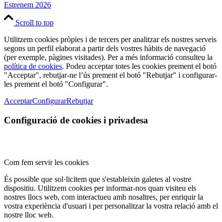
Estrenem 2026
Scroll to top
Utilitzem cookies pròpies i de tercers per analitzar els nostres serveis
segons un perfil elaborat a partir dels vostres hàbits de navegació
(per exemple, pàgines visitades). Per a més informació consulteu la
política de cookies
. Podeu acceptar totes les cookies prement el botó
"Acceptar", rebutjar-ne l’ús prement el botó "Rebutjar" i configurar-
les prement el botó "Configurar".
Acceptar
Configurar
Rebutjar
Configuració de cookies i privadesa
Com fem servir les cookies
És possible que sol·licitem que s'estableixin galetes al vostre
dispositiu. Utilitzem cookies per informar-nos quan visiteu els
nostres llocs web, com interactueu amb nosaltres, per enriquir la
vostra experiència d'usuari i per personalitzar la vostra relació amb el
nostre lloc web.