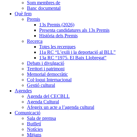
Som membres de
Banc documental
Què fem
Premis
13s Premis (2026)
Presenta candidatures als 13s Premis
Història dels Premis
Recerca
Totes les recerques
11a RC “L’exili i la deportació al BLL”
13a RC “1975. El Baix Llobregat”
Debats i divulgació
Territori i patrimoni
Memorial democràtic
Col·loqui Internacional
Gestió cultural
Agendes
Agenda del CECBLL
Agenda Cultural
Afegeix un acte a l’agenda cultural
Comunicació
Sala de premsa
Butlletí
Notícies
Mitjans