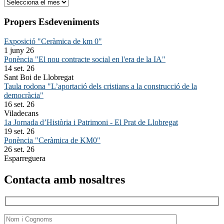
Arxiu
Propers Esdeveniments
Exposició "Ceràmica de km 0"
1 juny 26
Ponència "El nou contracte social en l'era de la IA"
14 set. 26
Sant Boi de Llobregat
Taula rodona "L’aportació dels cristians a la construcció de la
democràcia"
16 set. 26
Viladecans
1a Jornada d’Història i Patrimoni - El Prat de Llobregat
19 set. 26
Ponència "Ceràmica de KM0"
26 set. 26
Esparreguera
Contacta amb nosaltres