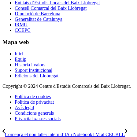
Entitats d’Estudis Locals del Baix Llobregat
Consell Comarcal del Baix Llobregat
Diputació de Barcelona
Generalitat de Catalunya
IRMU
CCEPC
Mapa web
Inici
Equip
Història i valors
Suport Institucional
Edicions del Llobregat
Copyright © 2024 Centre d'Estudis Comarcals del Baix Llobregat.
Política de cookies
Política de privacitat
Avís legal
Condicions generals
Privacitat xarxes socials
Comença el nou taller intern d’IA i NotebookLM al CECBLL