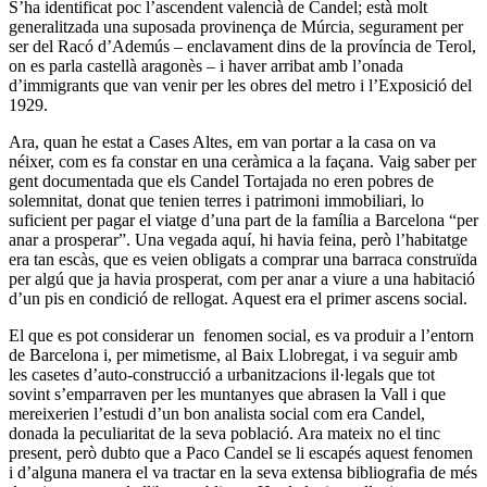
S’ha identificat poc l’ascendent valencià de Candel; està molt
generalitzada una suposada provinença de Múrcia, segurament per
ser del Racó d’Ademús – enclavament dins de la província de Terol,
on es parla castellà aragonès – i haver arribat amb l’onada
d’immigrants que van venir per les obres del metro i l’Exposició del
1929.
Ara, quan he estat a Cases Altes, em van portar a la casa on va
néixer, com es fa constar en una ceràmica a la façana. Vaig saber per
gent documentada que els Candel Tortajada no eren pobres de
solemnitat, donat que tenien terres i patrimoni immobiliari, lo
suficient per pagar el viatge d’una part de la família a Barcelona “per
anar a prosperar”. Una vegada aquí, hi havia feina, però l’habitatge
era tan escàs, que es veien obligats a comprar una barraca construïda
per algú que ja havia prosperat, com per anar a viure a una habitació
d’un pis en condició de rellogat. Aquest era el primer ascens social.
El que es pot considerar un fenomen social, es va produir a l’entorn
de Barcelona i, per mimetisme, al Baix Llobregat, i va seguir amb
les casetes d’auto-construcció a urbanitzacions il·legals que tot
sovint s’emparraven per les muntanyes que abrasen la Vall i que
mereixerien l’estudi d’un bon analista social com era Candel,
donada la peculiaritat de la seva població. Ara mateix no el tinc
present, però dubto que a Paco Candel se li escapés aquest fenomen
i d’alguna manera el va tractar en la seva extensa bibliografia de més