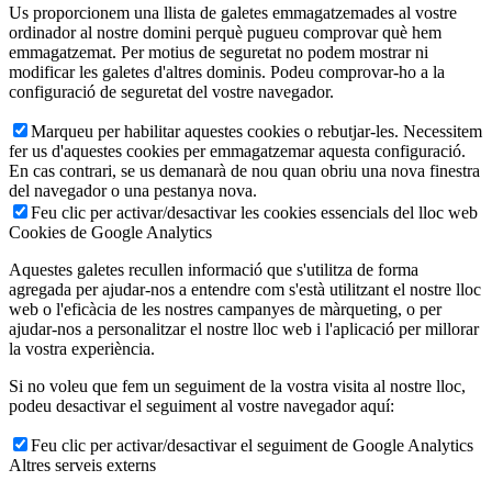
Us proporcionem una llista de galetes emmagatzemades al vostre
ordinador al nostre domini perquè pugueu comprovar què hem
emmagatzemat. Per motius de seguretat no podem mostrar ni
modificar les galetes d'altres dominis. Podeu comprovar-ho a la
configuració de seguretat del vostre navegador.
Marqueu per habilitar aquestes cookies o rebutjar-les. Necessitem
fer us d'aquestes cookies per emmagatzemar aquesta configuració.
En cas contrari, se us demanarà de nou quan obriu una nova finestra
del navegador o una pestanya nova.
Feu clic per activar/desactivar les cookies essencials del lloc web
Cookies de Google Analytics
Aquestes galetes recullen informació que s'utilitza de forma
agregada per ajudar-nos a entendre com s'està utilitzant el nostre lloc
web o l'eficàcia de les nostres campanyes de màrqueting, o per
ajudar-nos a personalitzar el nostre lloc web i l'aplicació per millorar
la vostra experiència.
Si no voleu que fem un seguiment de la vostra visita al nostre lloc,
podeu desactivar el seguiment al vostre navegador aquí:
Feu clic per activar/desactivar el seguiment de Google Analytics
Altres serveis externs