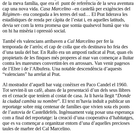
de la meva família, que era el punt de referència de la seva aventura
cap una nova vida.
Casa Marcelino
–en castellà per exigències del
Régimen
– era coneguda a les terres del sud… El Prat liderava les
estadístiques de renda per càpita de l’estat i, en aquelles latituds,
devia ser com la terra promesa que somia qualsevol humà que viu
on hi ha misèria i opressió social.
També els valencians arribaven a
Cal Marcelino
per fer la
temporada de l’arròs; el cap de colla que els destinava ho feia des
d’una taula del bar. En Rallo era un ampostí radicat al Prat, quan els
propietaris de les finques més properes al mar van començar a lluitar
contra les maresmes convertint-les en arrossars. Van venir pagesos
de l’Ebre i de l’Albufera. Una notable descendència d’aquests
“valencians” ha arrelat al Prat.
Al mostrador d’aquell bar vaig conèixer en Paco Candel el 1960.
Tot servint-li un cafè, abans de la presentació d’un dels seus llibres
en el cenacle que teníem al costat de casa. Ja li havia llegit “
Donde
la ciudad cambia su nombre
”. El text m’havia induït a publicar un
reportatge sobre mig centenar de famílies que vivien sota els ponts
de l’autovia de Castelldefels. Ingènuament vaig posar una esperança
com a final del reportatge: la creació d’una cooperativa d’habitatges,
que es va començar a organitzar entorn d’una d’aquelles precioses
taules de marbre del Cal Marcelino.