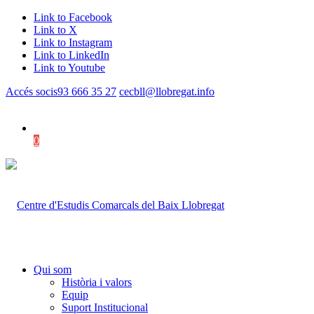
Link to Facebook
Link to X
Link to Instagram
Link to LinkedIn
Link to Youtube
Accés socis
93 666 35 27
cecbll@llobregat.info
0
Shopping Cart
Qui som
Història i valors
Equip
Suport Institucional