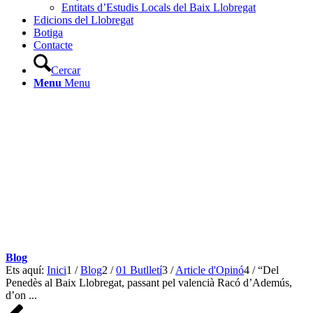
Entitats d’Estudis Locals del Baix Llobregat
Edicions del Llobregat
Botiga
Contacte
Cercar
Menu
Menu
Blog
Ets aquí:
Inici
1
/
Blog
2
/
01 Butlletí
3
/
Article d'Opinó
4
/
“Del
Penedès al Baix Llobregat, passant pel valencià Racó d’Ademús,
d’on ...