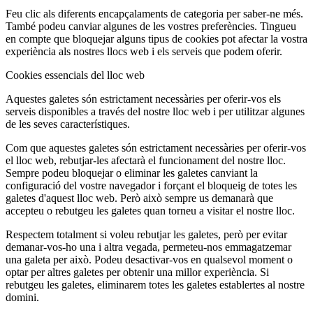
Feu clic als diferents encapçalaments de categoria per saber-ne més.
També podeu canviar algunes de les vostres preferències. Tingueu
en compte que bloquejar alguns tipus de cookies pot afectar la vostra
experiència als nostres llocs web i els serveis que podem oferir.
Cookies essencials del lloc web
Aquestes galetes són estrictament necessàries per oferir-vos els
serveis disponibles a través del nostre lloc web i per utilitzar algunes
de les seves característiques.
Com que aquestes galetes són estrictament necessàries per oferir-vos
el lloc web, rebutjar-les afectarà el funcionament del nostre lloc.
Sempre podeu bloquejar o eliminar les galetes canviant la
configuració del vostre navegador i forçant el bloqueig de totes les
galetes d'aquest lloc web. Però això sempre us demanarà que
accepteu o rebutgeu les galetes quan torneu a visitar el nostre lloc.
Respectem totalment si voleu rebutjar les galetes, però per evitar
demanar-vos-ho una i altra vegada, permeteu-nos emmagatzemar
una galeta per això. Podeu desactivar-vos en qualsevol moment o
optar per altres galetes per obtenir una millor experiència. Si
rebutgeu les galetes, eliminarem totes les galetes establertes al nostre
domini.