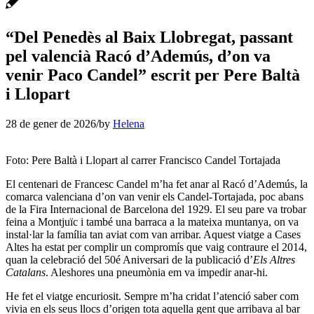
“Del Penedès al Baix Llobregat, passant
pel valencià Racó d’Ademús, d’on va
venir Paco Candel” escrit per Pere Baltà
i Llopart
28 de gener de 2026
/
by
Helena
Foto: Pere Baltà i Llopart al carrer Francisco Candel Tortajada
El centenari de Francesc Candel m’ha fet anar al Racó d’Ademús, la
comarca valenciana d’on van venir els Candel-Tortajada, poc abans
de la Fira Internacional de Barcelona del 1929. El seu pare va trobar
feina a Montjuïc i també una barraca a la mateixa muntanya, on va
instal·lar la família tan aviat com van arribar. Aquest viatge a Cases
Altes ha estat per complir un compromís que vaig contraure el 2014,
quan la celebració del 50é Aniversari de la publicació d’
Els Altres
Catalans
. Aleshores una pneumònia em va impedir anar-hi.
He fet el viatge encuriosit. Sempre m’ha cridat l’atenció saber com
vivia en els seus llocs d’origen tota aquella gent que arribava al bar