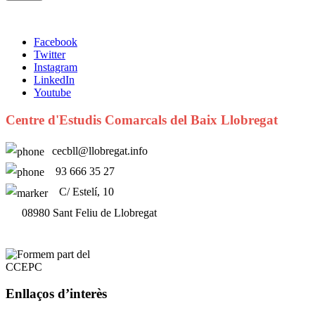
Facebook
Twitter
Instagram
LinkedIn
Youtube
Centre d'Estudis Comarcals del Baix Llobregat
cecbll@llobregat.info
93 666 35 27
C/ Estelí, 10
08980 Sant Feliu de Llobregat
Enllaços d’interès