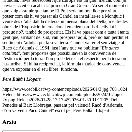
Mundial, havia redescobert que Europa era un gran mercat, com ja
havia succeït en acabar la primera Gran Guerra. Va ser el moment en
que vaig assumir que també El Prat seria un bon lloc per viure,
potser com els hi va passar als Candel en instal·lar-se a Montjuic i
veure des d’allà dalt la mateixa immensa plana del Delta, mentre les
obres de l’Exposició Internacional emetien sorolls d’activitat i,
perquè no?, també de prosperitat. Els hi va passar com a tanta i tanta
gent que, arribant del sud, van prosperar aquí, però no han perdut el
sentiment d’afinitat per la seva terra. Candel va fer el seu viatge al
Racó de Ademús el 1964, just l’any que va publicar “
Els altres
catalans
”, fent propostes que possibilitaven la convivència de
l’estimació per la terra d’on procedeixes i el respecte per la terra on
has arribat. Si hi ha reciprocitat, la fórmula màgica de convivència
que va exposar en el seu llibre, funciona.
Pere Baltà i Llopart
https://www.cecbll.cat/wp-content/uploads/2026/01/3.jpg
768
1024
Helena
https://www.cecbll.cat/wp-content/uploads/2024/01/logo-
2x.png
Helena
2026-01-28 13:17:45
2026-01-30 11:17:05
“Del
Penedès al Baix Llobregat, passant pel valencià Racó d’Ademús,
d’on va venir Paco Candel” escrit per Pere Baltà i Llopart
Arxiu