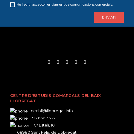
He llegit i accepto l'enviament de comunicacions comercials.
CENTRE D'ESTUDIS COMARCALS DEL BAIX
LLOBREGAT
cecbll@llobregat.info
93 666 35 27
C/ Estelí, 10
08980 Sant Feliu de Llobregat