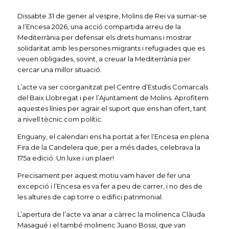
Dissabte 31 de gener al vespre, Molins de Rei va sumar-se
a l’Encesa 2026, una acció compartida arreu de la
Mediterrània per defensar els drets humans i mostrar
solidaritat amb les persones migrants i refugiades que es
veuen obligades, sovint, a creuar la Mediterrània per
cercar una millor situació.
L’acte va ser coorganitzat pel Centre d’Estudis Comarcals
del Baix Llobregat i per l’Ajuntament de Molins. Aprofitem
aquestes línies per agrair el suport que ens han ofert, tant
a nivell tècnic com polític.
Enguany, el calendari ens ha portat a fer l’Encesa en plena
Fira de la Candelera que, per a més dades, celebrava la
175a edició. Un luxe i un plaer!
Precisament per aquest motiu vam haver de fer una
excepció i l’Encesa es va fer a peu de carrer, i no des de
les altures de cap torre o edifici patrimonial.
L’apertura de l’acte va anar a càrrec la molinenca Clàuda
Masagué i el també molinenc Juano Bossi, que van