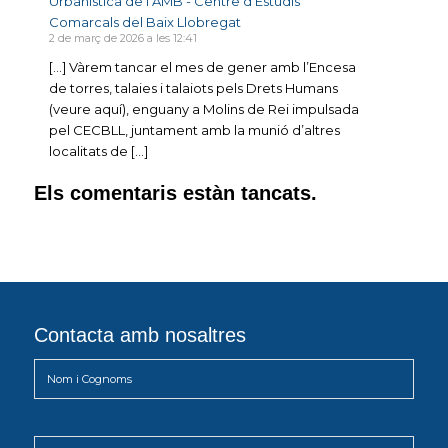
Urbanística de l’AMB - Centre d'Estudis
Comarcals del Baix Llobregat
2 de març de 2026 a les 12:41
[…] Vàrem tancar el mes de gener amb l’Encesa
de torres, talaies i talaiots pels Drets Humans
(veure aquí), enguany a Molins de Rei impulsada
pel CECBLL, juntament amb la munió d’altres
localitats de […]
Els comentaris estàn tancats.
Contacta amb nosaltres