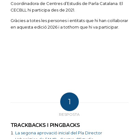
Coordinadora de Centres d’Estudis de Parla Catalana. El
CECBLL hi participa des de 2021.
Gràcies a totes les persones i entitats que hi han col·laborar
en aquesta edició 2026 i a tothom que hi va participar.
1
RESPOSTA
TRACKBACKS I PINGBACKS
La segona aprovació inicial del Pla Director