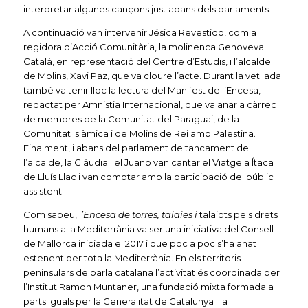
interpretar algunes cançons just abans dels parlaments.
A continuació van intervenir Jésica Revestido, com a
regidora d’Acció Comunitària, la molinenca Genoveva
Català, en representació del Centre d’Estudis, i l’alcalde
de Molins, Xavi Paz, que va cloure l’acte. Durant la vetllada
també va tenir lloc la lectura del Manifest de l’Encesa,
redactat per Amnistia Internacional, que va anar a càrrec
de membres de la Comunitat del Paraguai, de la
Comunitat Islàmica i de Molins de Rei amb Palestina.
Finalment, i abans del parlament de tancament de
l’alcalde, la Clàudia i el Juano van cantar el Viatge a Ítaca
de Lluís Llac i van comptar amb la participació del públic
assistent.
Com sabeu, l
’Encesa de torres, talaies i
talaiots pels drets
humans a la Mediterrània va ser una iniciativa del Consell
de Mallorca iniciada el 2017 i que poc a poc s’ha anat
estenent per tota la Mediterrània. En els territoris
peninsulars de parla catalana l’activitat és coordinada per
l’Institut Ramon Muntaner, una fundació mixta formada a
parts iguals per la Generalitat de Catalunya i la