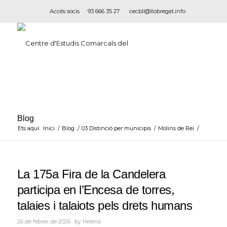
Accés socis
93 666 35 27
cecbll@llobregat.info
Blog
Ets aquí:
Inici
/
Blog
/
03 Distinció per municipis
/
Molins de Rei
/
ha
La 175a Fira de la Candelera
participa en l’Encesa de torres,
talaies i talaiots pels drets humans
26 de febrer de 2026
by
Helena