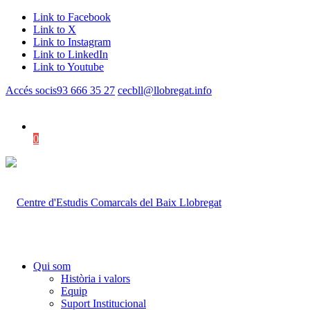
Link to Facebook
Link to X
Link to Instagram
Link to LinkedIn
Link to Youtube
Accés socis
93 666 35 27
cecbll@llobregat.info
0
Shopping Cart
Qui som
Història i valors
Equip
Suport Institucional