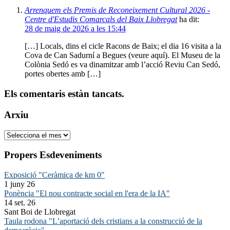
Arrenquem els Premis de Reconeixement Cultural 2026 -
Centre d'Estudis Comarcals del Baix Llobregat
ha dit:
28 de maig de 2026 a les 15:44
[…] Locals, dins el cicle Racons de Baix; el dia 16 visita a la
Cova de Can Sadurní a Begues (veure aquí). El Museu de la
Colònia Sedó es va dinamitzar amb l’acció Reviu Can Sedó,
portes obertes amb […]
Els comentaris estàn tancats.
Arxiu
Arxiu
Propers Esdeveniments
Exposició "Ceràmica de km 0"
1 juny 26
Ponència "El nou contracte social en l'era de la IA"
14 set. 26
Sant Boi de Llobregat
Taula rodona "L’aportació dels cristians a la construcció de la