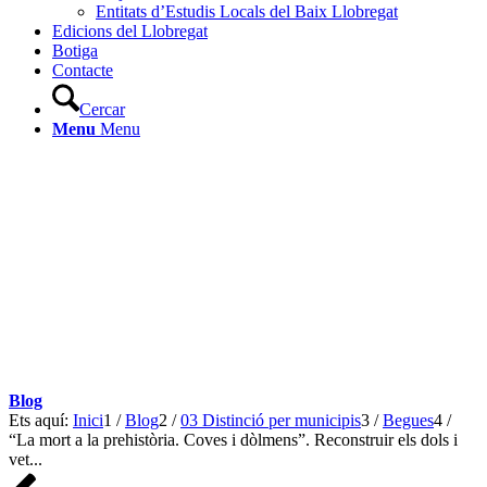
Entitats d’Estudis Locals del Baix Llobregat
Edicions del Llobregat
Botiga
Contacte
Cercar
Menu
Menu
Blog
Ets aquí:
Inici
1
/
Blog
2
/
03 Distinció per municipis
3
/
Begues
4
/
“La mort a la prehistòria. Coves i dòlmens”. Reconstruir els dols i
vet...