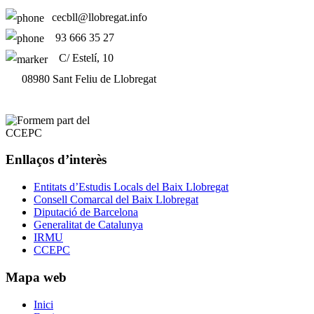
cecbll@llobregat.info
93 666 35 27
C/ Estelí, 10
08980 Sant Feliu de Llobregat
Enllaços d’interès
Entitats d’Estudis Locals del Baix Llobregat
Consell Comarcal del Baix Llobregat
Diputació de Barcelona
Generalitat de Catalunya
IRMU
CCEPC
Mapa web
Inici