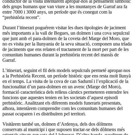
conductor de la visita intentarem apropar-nos al pensament simbòlic
dels grups humans que van viure a les muntanyes de Garraf ara fa
entre 7000 i 3000 anys, un període que és conegut com la
“prehistòria recent”.
Durant l’itinerari poguérem visitar les dues tipologies de jaciment
més importants a la vall de Begues, un dolmen i una cova sepulcral
que junt amb el para-dolmen de la coveta del Marge del Moro, que
no es visita per la llunyania de la seva situació, componen una tríada
de jaciments que ens relaten el tractament de la mort per part de les
comunitats humanes durant la prehistòria recent del massís de
Garraf.
L’itinerari, seguint el fil dels models sepulcrals permeté apropar-nos
a la Prehistòria Recent, un període històric que ens resta molt llunyà
en el temps. La visita de la cova de can Sadurní i l’explicació de la
funcionalitat d’un para-dolmen en un avenc (Marge del Moro),
formació característica dels relleus càrstics permeteren entendre les
funcions que aquestes tenien en les societats d’aquest episodi
prehistòric. Analitzant els diferents models funeraris presentats,
alhora, intentàrem comprendre com les comunitats humanes del
passat ocuparen i es distribuïren pel territori.
Visitàrem també un, dolmen d’Ardenya, dels dos dòlmens
conservats al municipi i que suposen tractar-se dels dòlmens més
orientals situats per sota del Llobregat. D’altra banda, gaudirem de