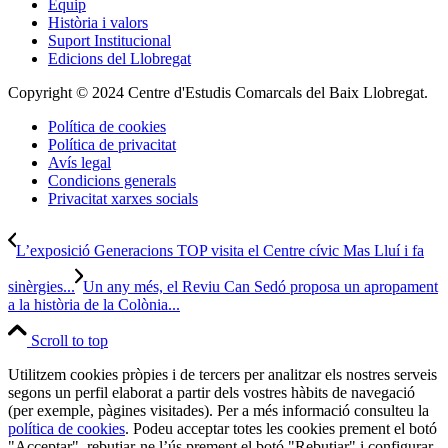
Equip
Història i valors
Suport Institucional
Edicions del Llobregat
Copyright © 2024 Centre d'Estudis Comarcals del Baix Llobregat.
Política de cookies
Política de privacitat
Avís legal
Condicions generals
Privacitat xarxes socials
L’exposició Generacions TOP visita el Centre cívic Mas Lluí i fa
sinèrgies...
Un any més, el Reviu Can Sedó proposa un apropament
a la història de la Colònia...
Scroll to top
Utilitzem cookies pròpies i de tercers per analitzar els nostres serveis
segons un perfil elaborat a partir dels vostres hàbits de navegació
(per exemple, pàgines visitades). Per a més informació consulteu la
política de cookies
. Podeu acceptar totes les cookies prement el botó
"Acceptar", rebutjar-ne l’ús prement el botó "Rebutjar" i configurar-