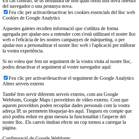
En cas contrari, se us demanarà de nou quan obriu una nova finestra
del navegador o una pestanya nova.
Feu clic per activar/desactivar les cookies essencials del lloc web
Cookies de Google Analytics
Aquestes galetes recullen informació que s'utilitza de forma
agregada per ajudar-nos a entendre com s'està utilitzant el nostre lloc
web o l'eficàcia de les nostres campanyes de màrqueting, o per
ajudar-nos a personalitzar el nostre lloc web i l'aplicació per millorar
la vostra experiència.
Si no voleu que fem un seguiment de la vostra visita al nostre lloc,
podeu desactivar el seguiment al vostre navegador aquí:
Feu clic per activar/desactivar el seguiment de Google Analytics
Altres serveis externs
També fem servir diferents serveis externs, com ara Google
Webfonts, Google Maps i proveïdors de vídeo externs. Com que
aquests proveïdors poden recopilar dades personals com la vostra
adreça IP, us permetem bloquejar-les aquí. Tingueu en compte que
això podria reduir en gran mesura la funcionalitat i l'aspecte del
nostre lloc. Els canvis tindran efecte un cop torneu a carregar la
pàgina.
Configuració de Google Webfonts: