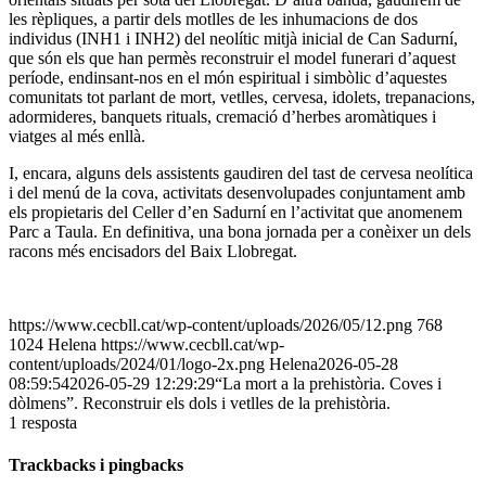
les rèpliques, a partir dels motlles de les inhumacions de dos
individus (INH1 i INH2) del neolític mitjà inicial de Can Sadurní,
que són els que han permès reconstruir el model funerari d’aquest
període, endinsant-nos en el món espiritual i simbòlic d’aquestes
comunitats tot parlant de mort, vetlles, cervesa, idolets, trepanacions,
adormideres, banquets rituals, cremació d’herbes aromàtiques i
viatges al més enllà.
I, encara, alguns dels assistents gaudiren del tast de cervesa neolítica
i del menú de la cova, activitats desenvolupades conjuntament amb
els propietaris del Celler d’en Sadurní en l’activitat que anomenem
Parc a Taula. En definitiva, una bona jornada per a conèixer un dels
racons més encisadors del Baix Llobregat.
https://www.cecbll.cat/wp-content/uploads/2026/05/12.png
768
1024
Helena
https://www.cecbll.cat/wp-
content/uploads/2024/01/logo-2x.png
Helena
2026-05-28
08:59:54
2026-05-29 12:29:29
“La mort a la prehistòria. Coves i
dòlmens”. Reconstruir els dols i vetlles de la prehistòria.
1
resposta
Trackbacks i pingbacks