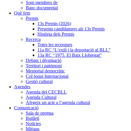
Som membres de
Banc documental
Què fem
Premis
13s Premis (2026)
Presenta candidatures als 13s Premis
Història dels Premis
Recerca
Totes les recerques
11a RC “L’exili i la deportació al BLL”
13a RC “1975. El Baix Llobregat”
Debats i divulgació
Territori i patrimoni
Memorial democràtic
Col·loqui Internacional
Gestió cultural
Agendes
Agenda del CECBLL
Agenda Cultural
Afegeix un acte a l’agenda cultural
Comunicació
Sala de premsa
Butlletí
Notícies
Mitjans