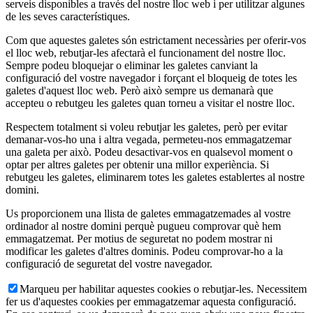
serveis disponibles a través del nostre lloc web i per utilitzar algunes
de les seves característiques.
Com que aquestes galetes són estrictament necessàries per oferir-vos
el lloc web, rebutjar-les afectarà el funcionament del nostre lloc.
Sempre podeu bloquejar o eliminar les galetes canviant la
configuració del vostre navegador i forçant el bloqueig de totes les
galetes d'aquest lloc web. Però això sempre us demanarà que
accepteu o rebutgeu les galetes quan torneu a visitar el nostre lloc.
Respectem totalment si voleu rebutjar les galetes, però per evitar
demanar-vos-ho una i altra vegada, permeteu-nos emmagatzemar
una galeta per això. Podeu desactivar-vos en qualsevol moment o
optar per altres galetes per obtenir una millor experiència. Si
rebutgeu les galetes, eliminarem totes les galetes establertes al nostre
domini.
Us proporcionem una llista de galetes emmagatzemades al vostre
ordinador al nostre domini perquè pugueu comprovar què hem
emmagatzemat. Per motius de seguretat no podem mostrar ni
modificar les galetes d'altres dominis. Podeu comprovar-ho a la
configuració de seguretat del vostre navegador.
Marqueu per habilitar aquestes cookies o rebutjar-les. Necessitem
fer us d'aquestes cookies per emmagatzemar aquesta configuració.