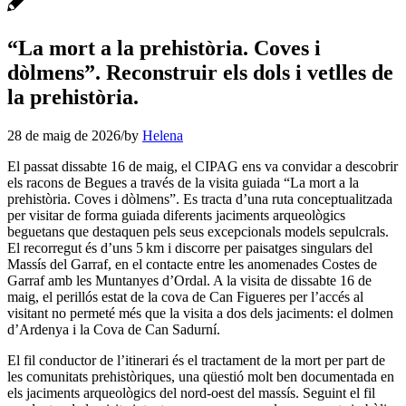
“La mort a la prehistòria. Coves i
dòlmens”. Reconstruir els dols i vetlles de
la prehistòria.
28 de maig de 2026
/
by
Helena
El passat dissabte 16 de maig, el CIPAG ens va convidar a descobrir
els racons de Begues a través de la visita guiada “La mort a la
prehistòria. Coves i dòlmens”. Es tracta d’una ruta conceptualitzada
per visitar de forma guiada diferents jaciments arqueològics
beguetans que destaquen pels seus excepcionals models sepulcrals.
El recorregut és d’uns 5 km i discorre per paisatges singulars del
Massís del Garraf, en el contacte entre les anomenades Costes de
Garraf amb les Muntanyes d’Ordal. A la visita de dissabte 16 de
maig, el perillós estat de la cova de Can Figueres per l’accés al
visitant no permeté més que la visita a dos dels jaciments: el dolmen
d’Ardenya i la Cova de Can Sadurní.
El fil conductor de l’itinerari és el tractament de la mort per part de
les comunitats prehistòriques, una qüestió molt ben documentada en
els jaciments arqueològics del nord-oest del massís. Seguint el fil