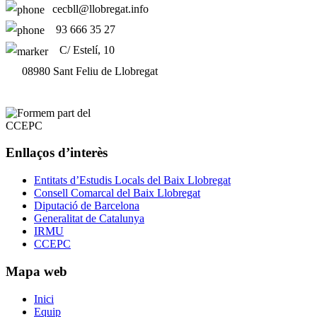
cecbll@llobregat.info
93 666 35 27
C/ Estelí, 10
08980 Sant Feliu de Llobregat
Enllaços d’interès
Entitats d’Estudis Locals del Baix Llobregat
Consell Comarcal del Baix Llobregat
Diputació de Barcelona
Generalitat de Catalunya
IRMU
CCEPC
Mapa web
Inici
Equip