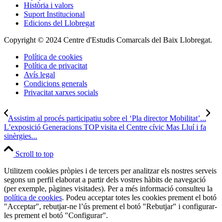
Història i valors
Suport Institucional
Edicions del Llobregat
Copyright © 2024 Centre d'Estudis Comarcals del Baix Llobregat.
Política de cookies
Política de privacitat
Avís legal
Condicions generals
Privacitat xarxes socials
Assistim al procés participatiu sobre el ‘Pla director Mobilitat’...
L’exposició Generacions TOP visita el Centre cívic Mas Lluí i fa
sinèrgies...
Scroll to top
Utilitzem cookies pròpies i de tercers per analitzar els nostres serveis
segons un perfil elaborat a partir dels vostres hàbits de navegació
(per exemple, pàgines visitades). Per a més informació consulteu la
política de cookies
. Podeu acceptar totes les cookies prement el botó
"Acceptar", rebutjar-ne l’ús prement el botó "Rebutjar" i configurar-
les prement el botó "Configurar".