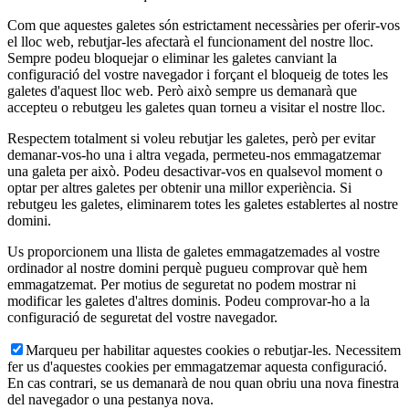
Com que aquestes galetes són estrictament necessàries per oferir-vos
el lloc web, rebutjar-les afectarà el funcionament del nostre lloc.
Sempre podeu bloquejar o eliminar les galetes canviant la
configuració del vostre navegador i forçant el bloqueig de totes les
galetes d'aquest lloc web. Però això sempre us demanarà que
accepteu o rebutgeu les galetes quan torneu a visitar el nostre lloc.
Respectem totalment si voleu rebutjar les galetes, però per evitar
demanar-vos-ho una i altra vegada, permeteu-nos emmagatzemar
una galeta per això. Podeu desactivar-vos en qualsevol moment o
optar per altres galetes per obtenir una millor experiència. Si
rebutgeu les galetes, eliminarem totes les galetes establertes al nostre
domini.
Us proporcionem una llista de galetes emmagatzemades al vostre
ordinador al nostre domini perquè pugueu comprovar què hem
emmagatzemat. Per motius de seguretat no podem mostrar ni
modificar les galetes d'altres dominis. Podeu comprovar-ho a la
configuració de seguretat del vostre navegador.
Marqueu per habilitar aquestes cookies o rebutjar-les. Necessitem
fer us d'aquestes cookies per emmagatzemar aquesta configuració.
En cas contrari, se us demanarà de nou quan obriu una nova finestra
del navegador o una pestanya nova.