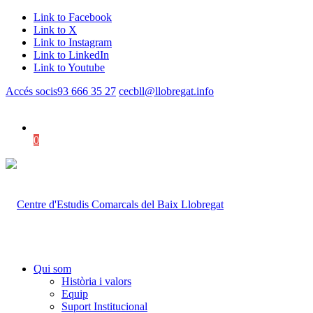
Link to Facebook
Link to X
Link to Instagram
Link to LinkedIn
Link to Youtube
Accés socis
93 666 35 27
cecbll@llobregat.info
0
Shopping Cart
Qui som
Història i valors
Equip
Suport Institucional