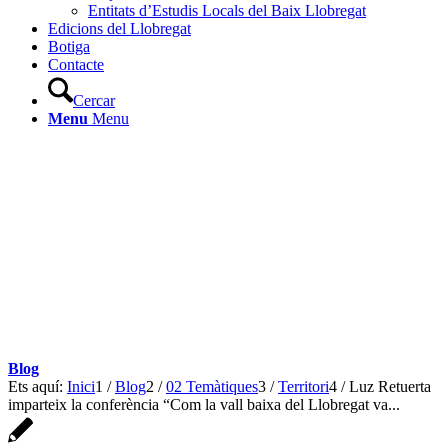
Entitats d’Estudis Locals del Baix Llobregat
Edicions del Llobregat
Botiga
Contacte
Cercar
Menu
Menu
Blog
Ets aquí:
Inici
1
/
Blog
2
/
02 Temàtiques
3
/
Territori
4
/
Luz Retuerta
imparteix la conferència “Com la vall baixa del Llobregat va...