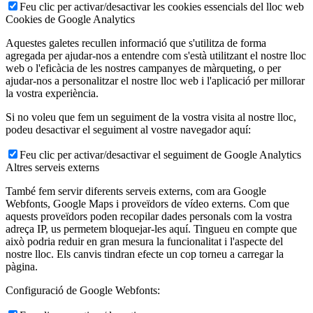
Feu clic per activar/desactivar les cookies essencials del lloc web
Cookies de Google Analytics
Aquestes galetes recullen informació que s'utilitza de forma
agregada per ajudar-nos a entendre com s'està utilitzant el nostre lloc
web o l'eficàcia de les nostres campanyes de màrqueting, o per
ajudar-nos a personalitzar el nostre lloc web i l'aplicació per millorar
la vostra experiència.
Si no voleu que fem un seguiment de la vostra visita al nostre lloc,
podeu desactivar el seguiment al vostre navegador aquí:
Feu clic per activar/desactivar el seguiment de Google Analytics
Altres serveis externs
També fem servir diferents serveis externs, com ara Google
Webfonts, Google Maps i proveïdors de vídeo externs. Com que
aquests proveïdors poden recopilar dades personals com la vostra
adreça IP, us permetem bloquejar-les aquí. Tingueu en compte que
això podria reduir en gran mesura la funcionalitat i l'aspecte del
nostre lloc. Els canvis tindran efecte un cop torneu a carregar la
pàgina.
Configuració de Google Webfonts: