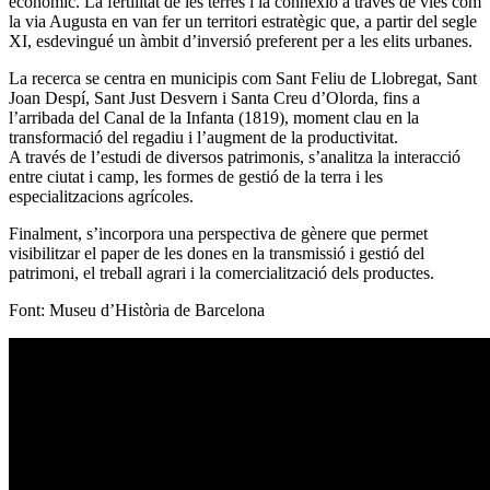
econòmic. La fertilitat de les terres i la connexió a través de vies com
la via Augusta en van fer un territori estratègic que, a partir del segle
XI, esdevingué un àmbit d’inversió preferent per a les elits urbanes.
La recerca se centra en municipis com Sant Feliu de Llobregat, Sant
Joan Despí, Sant Just Desvern i Santa Creu d’Olorda, fins a
l’arribada del Canal de la Infanta (1819), moment clau en la
transformació del regadiu i l’augment de la productivitat.
A través de l’estudi de diversos patrimonis, s’analitza la interacció
entre ciutat i camp, les formes de gestió de la terra i les
especialitzacions agrícoles.
Finalment, s’incorpora una perspectiva de gènere que permet
visibilitzar el paper de les dones en la transmissió i gestió del
patrimoni, el treball agrari i la comercialització dels productes.
Font: Museu d’Història de Barcelona