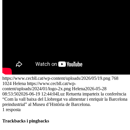
https://www.cecbll.cat/wp-content/uploads/2026/05/19.png
768
1024
Helena
https://www.cecbll.cat/wp-
content/uploads/2024/01/logo-2x.png
Helena
2026-05-28
08:53:50
2026-06-19 12:44:04
Luz Retuerta imparteix la conferència
“Com la vall baixa del Llobregat va alimentar i enriquir la Barcelona
preindustrial” al Museu d’Història de Barcelona.
1
resposta
Trackbacks i pingbacks