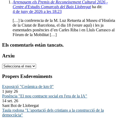
Arrenquem els Premis de Reconeixement Cultural 2026 -
Centre d'Estudis Comarcals del Baix Llobregat
ha dit:
4 de juny de 2026 a les 18:23
[…] la conferencia de la M. Luz Retuerta al Museu d’Història
de la Ciutat de Barcelona, el dia 18 (veure aquí) i les ja
esmentades ponències d’en Carles Riba i en Lluís Carrasco al
Fòrum de la Mobilitat […]
Els comentaris estàn tancats.
Arxiu
Arxiu
Propers Esdeveniments
Exposició "Ceràmica de km 0"
1 juny 26
Ponència "El nou contracte social en l'era de la IA"
14 set. 26
Sant Boi de Llobregat
Taula rodona "L’aportació dels cristians a la construcció de la
democràcia"