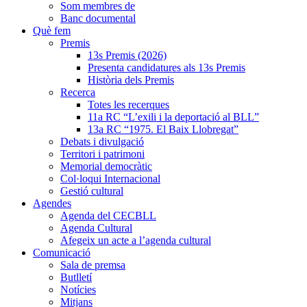
Som membres de
Banc documental
Què fem
Premis
13s Premis (2026)
Presenta candidatures als 13s Premis
Història dels Premis
Recerca
Totes les recerques
11a RC “L’exili i la deportació al BLL”
13a RC “1975. El Baix Llobregat”
Debats i divulgació
Territori i patrimoni
Memorial democràtic
Col·loqui Internacional
Gestió cultural
Agendes
Agenda del CECBLL
Agenda Cultural
Afegeix un acte a l’agenda cultural
Comunicació
Sala de premsa
Butlletí
Notícies
Mitjans