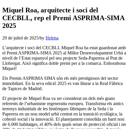
Miquel Roa, arquitecte i soci del
CECBLL, rep el Premi ASPRIMA-SIMA
2025
29 de juliol de 2025
/
by
Helena
L’arquitecte i soci del CECBLL Miquel Roa ha estat guardonat amb
el Premi ASPRIMA-SIMA 2025 al Millor Desenvolupament Urbà a
nivell de l’Estat espanyol pel seu projecte Seda-Paperera al Prat de
Llobregat. Això significa doble premi per a la comarca. Enhorabona
Miquel!
Els Premis ASPRIMA SIMA són els més prestigiosos del sector
immobiliari. En la seva edició 2025 es van lliurar a la Real Fàbrica
de Tapices de Madrid.
El projecte de Miquel Roa va ser considerat un dels més grans
referents de l’urbanisme regeneratiu europeu. Transforma els antics
terrenys industrials de les històriques fàbriques de la Seda i la
Paperera en un nou model urbà centrat en la transició ecològica, la
cohesió social i la innovació. El planejament consolida un barri nou
de 6.000 habitatges, el 40% dels quals seran de protecció oficial i un