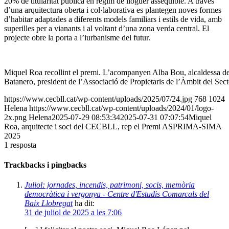
20% de titularitat pública en règim de lloguer assequible. A través
d’una arquitectura oberta i col·laborativa es plantegen noves formes
d’habitar adaptades a diferents models familiars i estils de vida, amb
superilles per a vianants i al voltant d’una zona verda central. El
projecte obre la porta a l’iurbanisme del futur.
Miquel Roa recollint el premi. L’acompanyen Alba Bou, alcaldessa d
Batanero, president de l’Associació de Propietaris de l’Àmbit del Secto
https://www.cecbll.cat/wp-content/uploads/2025/07/24.jpg
768
1024
Helena
https://www.cecbll.cat/wp-content/uploads/2024/01/logo-
2x.png
Helena
2025-07-29 08:53:34
2025-07-31 07:07:54
Miquel
Roa, arquitecte i soci del CECBLL, rep el Premi ASPRIMA-SIMA
2025
1
resposta
Trackbacks i pingbacks
Juliol: jornades, incendis, patrimoni, socis, memòria
democràtica i vergonya - Centre d'Estudis Comarcals del
Baix Llobregat
ha dit:
31 de juliol de 2025 a les 7:06