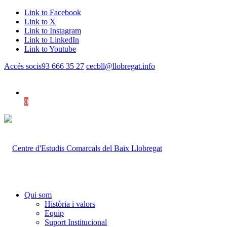
Link to Facebook
Link to X
Link to Instagram
Link to LinkedIn
Link to Youtube
Accés socis
93 666 35 27
cecbll@llobregat.info
0
Shopping Cart
Qui som
Història i valors
Equip
Suport Institucional