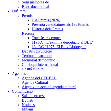
Som membres de
Banc documental
Què fem
Premis
13s Premis (2026)
Presenta candidatures als 13s Premis
Història dels Premis
Recerca
Totes les recerques
11a RC “L’exili i la deportació al BLL”
13a RC “1975. El Baix Llobregat”
Debats i divulgació
Territori i patrimoni
Memorial democràtic
Col·loqui Internacional
Gestió cultural
Agendes
Agenda del CECBLL
Agenda Cultural
Afegeix un acte a l’agenda cultural
Comunicació
Sala de premsa
Butlletí
Notícies
Mitjans