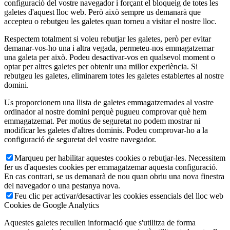
configuració del vostre navegador i forçant el bloqueig de totes les
galetes d'aquest lloc web. Però això sempre us demanarà que
accepteu o rebutgeu les galetes quan torneu a visitar el nostre lloc.
Respectem totalment si voleu rebutjar les galetes, però per evitar
demanar-vos-ho una i altra vegada, permeteu-nos emmagatzemar
una galeta per això. Podeu desactivar-vos en qualsevol moment o
optar per altres galetes per obtenir una millor experiència. Si
rebutgeu les galetes, eliminarem totes les galetes establertes al nostre
domini.
Us proporcionem una llista de galetes emmagatzemades al vostre
ordinador al nostre domini perquè pugueu comprovar què hem
emmagatzemat. Per motius de seguretat no podem mostrar ni
modificar les galetes d'altres dominis. Podeu comprovar-ho a la
configuració de seguretat del vostre navegador.
Marqueu per habilitar aquestes cookies o rebutjar-les. Necessitem
fer us d'aquestes cookies per emmagatzemar aquesta configuració.
En cas contrari, se us demanarà de nou quan obriu una nova finestra
del navegador o una pestanya nova.
Feu clic per activar/desactivar les cookies essencials del lloc web
Cookies de Google Analytics
Aquestes galetes recullen informació que s'utilitza de forma