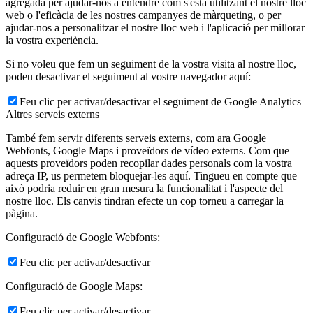
agregada per ajudar-nos a entendre com s'està utilitzant el nostre lloc
web o l'eficàcia de les nostres campanyes de màrqueting, o per
ajudar-nos a personalitzar el nostre lloc web i l'aplicació per millorar
la vostra experiència.
Si no voleu que fem un seguiment de la vostra visita al nostre lloc,
podeu desactivar el seguiment al vostre navegador aquí:
Feu clic per activar/desactivar el seguiment de Google Analytics
Altres serveis externs
També fem servir diferents serveis externs, com ara Google
Webfonts, Google Maps i proveïdors de vídeo externs. Com que
aquests proveïdors poden recopilar dades personals com la vostra
adreça IP, us permetem bloquejar-les aquí. Tingueu en compte que
això podria reduir en gran mesura la funcionalitat i l'aspecte del
nostre lloc. Els canvis tindran efecte un cop torneu a carregar la
pàgina.
Configuració de Google Webfonts:
Feu clic per activar/desactivar
Configuració de Google Maps:
Feu clic per activar/desactivar