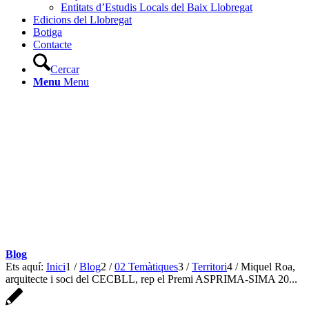
Entitats d’Estudis Locals del Baix Llobregat
Edicions del Llobregat
Botiga
Contacte
Cercar
Menu
Menu
Blog
Ets aquí:
Inici
1
/
Blog
2
/
02 Temàtiques
3
/
Territori
4
/
Miquel Roa,
arquitecte i soci del CECBLL, rep el Premi ASPRIMA-SIMA 20...