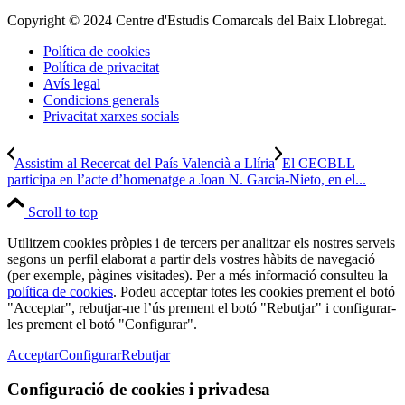
Copyright © 2024 Centre d'Estudis Comarcals del Baix Llobregat.
Política de cookies
Política de privacitat
Avís legal
Condicions generals
Privacitat xarxes socials
Assistim al Recercat del País Valencià a Llíria
El CECBLL
participa en l’acte d’homenatge a Joan N. Garcia-Nieto, en el...
Scroll to top
Utilitzem cookies pròpies i de tercers per analitzar els nostres serveis
segons un perfil elaborat a partir dels vostres hàbits de navegació
(per exemple, pàgines visitades). Per a més informació consulteu la
política de cookies
. Podeu acceptar totes les cookies prement el botó
"Acceptar", rebutjar-ne l’ús prement el botó "Rebutjar" i configurar-
les prement el botó "Configurar".
Acceptar
Configurar
Rebutjar
Configuració de cookies i privadesa