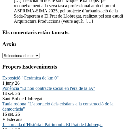
[…] I felicitar al nostre soci Miquel Roa López pel
reconeixement a la seva tasca professional amb el premi
ASPRIMA-SIMA 2025, pel projecte d’urbanització de la
Seda-Paperera a El Prat de Llobregat, realitzat pel seu estudi
Arquitectura Produccions (veure aquí). […]
Els comentaris estàn tancats.
Arxiu
Arxiu
Propers Esdeveniments
Exposició "Ceràmica de km 0"
1 juny 26
Ponència "El nou contracte social en l'era de la IA"
14 set. 26
Sant Boi de Llobregat
Taula rodona "L’aportació dels cristians a la construcció de la
democràcia"
16 set. 26
Viladecans
1a Jornada d’Història i Patrimoni - El Prat de Llobregat