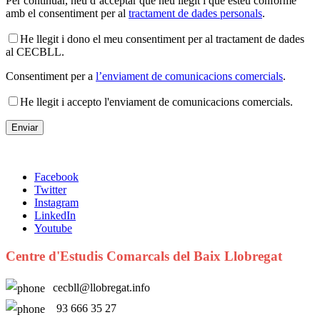
Per continuar, heu d’acceptar que heu llegit i que esteu conforme
amb el consentiment per al
tractament de dades personals
.
He llegit i dono el meu consentiment per al tractament de dades
al CECBLL.
Consentiment per a
l’enviament de comunicacions comercials
.
He llegit i accepto l'enviament de comunicacions comercials.
Facebook
Twitter
Instagram
LinkedIn
Youtube
Centre d'Estudis Comarcals del Baix Llobregat
cecbll@llobregat.info
93 666 35 27