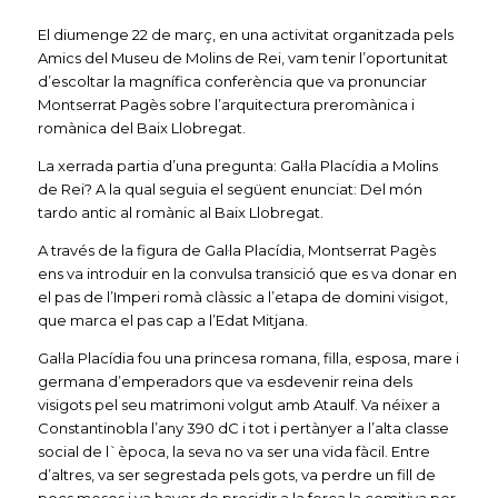
El diumenge 22 de març, en una activitat organitzada pels
Amics del Museu de Molins de Rei, vam tenir l’oportunitat
d’escoltar la magnífica conferència que va pronunciar
Montserrat Pagès sobre l’arquitectura preromànica i
romànica del Baix Llobregat.
La xerrada partia d’una pregunta: Gal·la Placídia a Molins
de Rei? A la qual seguia el següent enunciat: Del món
tardo antic al romànic al Baix Llobregat.
A través de la figura de Gal·la Placídia, Montserrat Pagès
ens va introduir en la convulsa transició que es va donar en
el pas de l’Imperi romà clàssic a l’etapa de domini visigot,
que marca el pas cap a l’Edat Mitjana.
Gal·la Placídia fou una princesa romana, filla, esposa, mare i
germana d’emperadors que va esdevenir reina dels
visigots pel seu matrimoni volgut amb Ataulf. Va néixer a
Constantinobla l’any 390 dC i tot i pertànyer a l’alta classe
social de l`època, la seva no va ser una vida fàcil. Entre
d’altres, va ser segrestada pels gots, va perdre un fill de