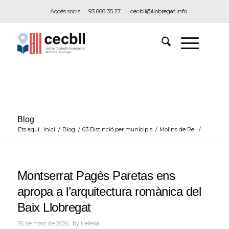
Accés socis
93 666 35 27
cecbll@llobregat.info
Blog
Ets aquí:
Inici
/
Blog
/
03 Distinció per municipis
/
Molins de Rei
/
Montserrat Pagès Paretas ens
apropa a l’arquitectura romànica del
Baix Llobregat
26 de març de 2026
by
Helena