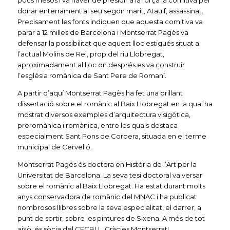
pocs mesos i va haver de presidir a la força la comitiva per
donar enterrament al seu segon marit, Ataulf, assassinat.
Precisament les fonts indiquen que aquesta comitiva va
parar a 12 milles de Barcelona i Montserrat Pagès va
defensar la possibilitat que aquest lloc estigués situat a
l’actual Molins de Rei, prop del riu Llobregat,
aproximadament al lloc on després es va construir
l’església romànica de Sant Pere de Romaní.
A partir d’aquí Montserrat Pagès ha fet una brillant
dissertació sobre el romànic al Baix Llobregat en la qual ha
mostrat diversos exemples d’arquitectura visigòtica,
preromànica i romànica, entre les quals destaca
especialment Sant Pons de Corbera, situada en el terme
municipal de Cervelló.
Montserrat Pagès és doctora en Història de l’Art per la
Universitat de Barcelona. La seva tesi doctoral va versar
sobre el romànic al Baix Llobregat. Ha estat durant molts
anys conservadora de romànic del MNAC i ha publicat
nombrosos llibres sobre la seva especialitat, el darrer, a
punt de sortir, sobre les pintures de Sixena. A més de tot
això, és sòcia del CECBLL. Gràcies Montserrat!