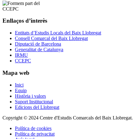
Enllaços d’interès
Entitats d’Estudis Locals del Baix Llobregat
Consell Comarcal del Baix Llobregat
Diputació de Barcelona
Generalitat de Catalunya
IRMU
CCEPC
Mapa web
Inici
Equip
Història i valors
Suport Institucional
Edicions del Llobregat
Copyright © 2024 Centre d'Estudis Comarcals del Baix Llobregat.
Política de cookies
Política de privacitat