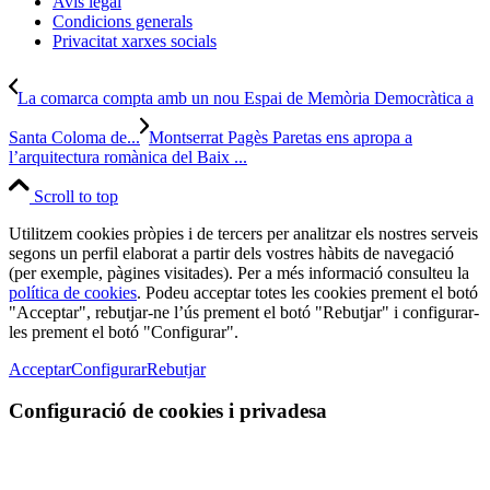
Avís legal
Condicions generals
Privacitat xarxes socials
La comarca compta amb un nou Espai de Memòria Democràtica a
Santa Coloma de...
Montserrat Pagès Paretas ens apropa a
l’arquitectura romànica del Baix ...
Scroll to top
Utilitzem cookies pròpies i de tercers per analitzar els nostres serveis
segons un perfil elaborat a partir dels vostres hàbits de navegació
(per exemple, pàgines visitades). Per a més informació consulteu la
política de cookies
. Podeu acceptar totes les cookies prement el botó
"Acceptar", rebutjar-ne l’ús prement el botó "Rebutjar" i configurar-
les prement el botó "Configurar".
Acceptar
Configurar
Rebutjar
Configuració de cookies i privadesa