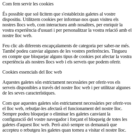
Com fem servir les cookies
És possible que sol·licitem que s'estableixin galetes al vostre
dispositiu. Utilitzem cookies per informar-nos quan visiteu els
nostres llocs web, com interactueu amb nosaltres, per enriquir la
vostra experiència d'usuari i per personalitzar la vostra relació amb el
nostre lloc web.
Feu clic als diferents encapçalaments de categoria per saber-ne més.
També podeu canviar algunes de les vostres preferències. Tingueu
en compte que bloquejar alguns tipus de cookies pot afectar la vostra
experiència als nostres llocs web i els serveis que podem oferir.
Cookies essencials del lloc web
Aquestes galetes són estrictament necessàries per oferir-vos els
serveis disponibles a través del nostre lloc web i per utilitzar algunes
de les seves característiques.
Com que aquestes galetes són estrictament necessàries per oferir-vos
el lloc web, rebutjar-les afectarà el funcionament del nostre lloc.
Sempre podeu bloquejar o eliminar les galetes canviant la
configuració del vostre navegador i forçant el bloqueig de totes les
galetes d'aquest lloc web. Però això sempre us demanarà que
accepteu o rebutgeu les galetes quan torneu a visitar el nostre lloc.