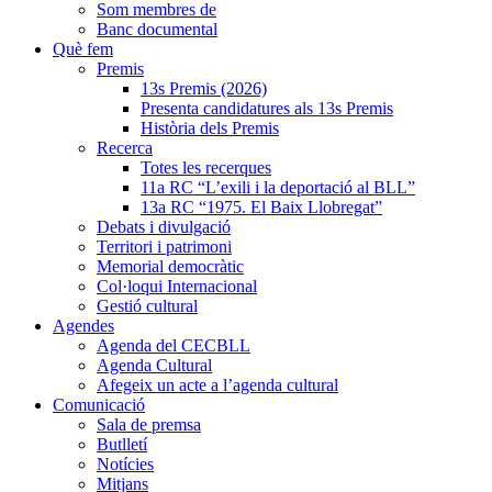
Som membres de
Banc documental
Què fem
Premis
13s Premis (2026)
Presenta candidatures als 13s Premis
Història dels Premis
Recerca
Totes les recerques
11a RC “L’exili i la deportació al BLL”
13a RC “1975. El Baix Llobregat”
Debats i divulgació
Territori i patrimoni
Memorial democràtic
Col·loqui Internacional
Gestió cultural
Agendes
Agenda del CECBLL
Agenda Cultural
Afegeix un acte a l’agenda cultural
Comunicació
Sala de premsa
Butlletí
Notícies
Mitjans