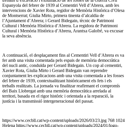
treballs d’excavació i exhumació de les fosses de la Guerra Civil
Espanyola del febrer de 1939 al Cementiri Vell d’Abrera, amb les
intervencions de Xavier Rota, regidor de Memòria Històrica d’Olesa
de Montserrat; Giulia Mirto, primera tinenta d’alcaldia de
l’Ajuntament d’Abrera; i Gerard Bidegain, tècnic de Patrimoni
Cultural i Memòria Històrica d’Abrera. La regidora de Patrimoni
Cultural i Memòria Històrica d’Abrera, Arantxa Galofré, va excusar
la seva absència.
A continuació, el desplaçament fins al Cementiri Vell d’Abrera es va
fer amb una visita comentada pels espais de memòria democràtica
del nucli antic, conduïda per Gerard Bidegain. Un cop al cementiri,
Xavier Rota, Giulia Mirto i Gerard Bidegain van reprendre
conjuntament les explicacions amb una visita comentada a les fosses
del febrer de 1939, contextualitzant històricament els fets i els
treballs realitzats. La jornada va finalitzar reafirmant el compromís
del Baix Llobregat amb una memòria democràtica arrelada al
territori, basada en el rigor històric i orientada a la reparació, la
justícia i la transmissió intergeneracional del passat.
https://www.cecbll.cat/wp-content/uploads/2026/03/23.jpg
768
1024
Helena
https://www.cecbll.cat/wp-content/uploads/2024/01/logo-