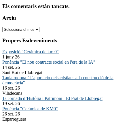
Els comentaris estàn tancats.
Arxiu
Arxiu
Propers Esdeveniments
Exposició "Ceràmica de km 0"
1 juny 26
Ponència "El nou contracte social en l'era de la IA"
14 set. 26
Sant Boi de Llobregat
Taula rodona "L’aportació dels cristians a la construcció de la
democràcia"
16 set. 26
Viladecans
1a Jornada d’Història i Patrimoni - El Prat de Llobregat
19 set. 26
Ponència "Ceràmica de KM0"
26 set. 26
Esparreguera