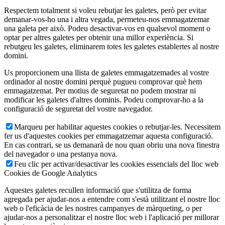
Respectem totalment si voleu rebutjar les galetes, però per evitar
demanar-vos-ho una i altra vegada, permeteu-nos emmagatzemar
una galeta per això. Podeu desactivar-vos en qualsevol moment o
optar per altres galetes per obtenir una millor experiència. Si
rebutgeu les galetes, eliminarem totes les galetes establertes al nostre
domini.
Us proporcionem una llista de galetes emmagatzemades al vostre
ordinador al nostre domini perquè pugueu comprovar què hem
emmagatzemat. Per motius de seguretat no podem mostrar ni
modificar les galetes d'altres dominis. Podeu comprovar-ho a la
configuració de seguretat del vostre navegador.
Marqueu per habilitar aquestes cookies o rebutjar-les. Necessitem
fer us d'aquestes cookies per emmagatzemar aquesta configuració.
En cas contrari, se us demanarà de nou quan obriu una nova finestra
del navegador o una pestanya nova.
Feu clic per activar/desactivar les cookies essencials del lloc web
Cookies de Google Analytics
Aquestes galetes recullen informació que s'utilitza de forma
agregada per ajudar-nos a entendre com s'està utilitzant el nostre lloc
web o l'eficàcia de les nostres campanyes de màrqueting, o per
ajudar-nos a personalitzar el nostre lloc web i l'aplicació per millorar