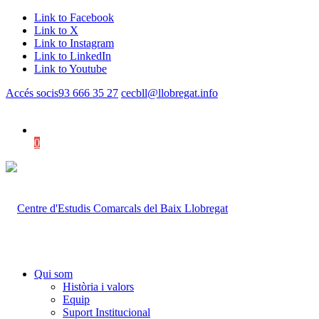
Link to Facebook
Link to X
Link to Instagram
Link to LinkedIn
Link to Youtube
Accés socis
93 666 35 27
cecbll@llobregat.info
0
Shopping Cart
Qui som
Història i valors
Equip
Suport Institucional