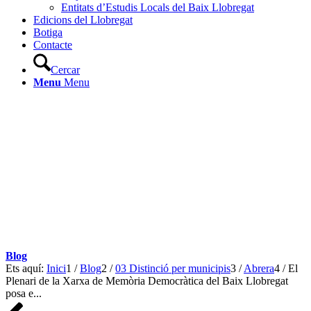
Entitats d’Estudis Locals del Baix Llobregat
Edicions del Llobregat
Botiga
Contacte
Cercar
Menu
Menu
Blog
Ets aquí:
Inici
1
/
Blog
2
/
03 Distinció per municipis
3
/
Abrera
4
/
El
Plenari de la Xarxa de Memòria Democràtica del Baix Llobregat
posa e...