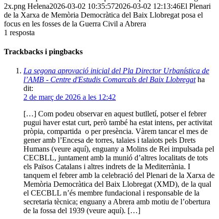
2x.png
Helena
2026-03-02 10:35:57
2026-03-02 12:13:46
El Plenari
de la Xarxa de Memòria Democràtica del Baix Llobregat posa el
focus en les fosses de la Guerra Civil a Abrera
1
resposta
Trackbacks i pingbacks
La segona aprovació inicial del Pla Director Urbanística de
l’AMB - Centre d'Estudis Comarcals del Baix Llobregat
ha
dit:
2 de març de 2026 a les 12:42
[…] Com podeu observar en aquest butlletí, potser el febrer
pugui haver estat curt, però també ha estat intens, per activitat
pròpia, compartida o per presència. Vàrem tancar el mes de
gener amb l’Encesa de torres, talaies i talaiots pels Drets
Humans (veure aquí), enguany a Molins de Rei impulsada pel
CECBLL, juntament amb la munió d’altres localitats de tots
els Països Catalans i altres indrets de la Mediterrània. I
tanquem el febrer amb la celebració del Plenari de la Xarxa de
Memòria Democràtica del Baix Llobregat (XMD), de la qual
el CECBLL n’és membre fundacional i responsable de la
secretaria tècnica; enguany a Abrera amb motiu de l’obertura
de la fossa del 1939 (veure aquí). […]